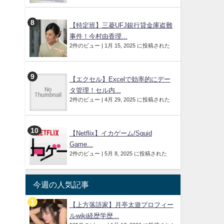
【特定班】三菱UFJ銀行貸金庫盗難
事件！今村由香理...
2件のビュー
|
1月 15, 2025 に投稿された
【エクセル】Excelで効率的にデー
タ管理！セル内...
2件のビュー
|
4月 29, 2025 に投稿された
【Netflix】イカゲーム/Squid
Game...
2件のビュー
|
5月 8, 2025 に投稿された
今週の人気記事
【上方落語家】月亭太遊プロフィー
ルwiki経歴学歴...