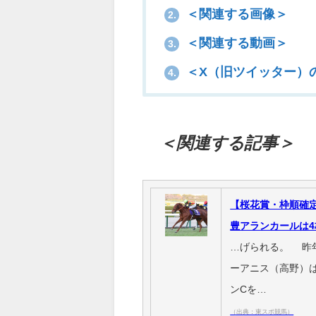
＜関連する画像＞
2.
＜関連する動画＞
3.
＜X（旧ツイッター）
4.
＜関連する記事＞
【桜花賞・枠順確定
豊アランカールは4
…げられる。 昨年
ーアニス（高野）
ンCを…
（出典：東スポ競馬）