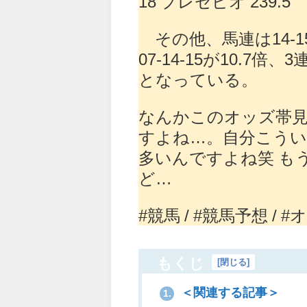
18 プレセピオ 239.5
その他、馬連は14-15
07-14-15が10.7倍
となっている。
なんかこのオッズ帯
すよね…。自分こうい
多いんですよね笑 も
ど…
#競馬 / #競馬予想 / #
もくじ
[
閉じる
]
＜関連する記事＞
1.