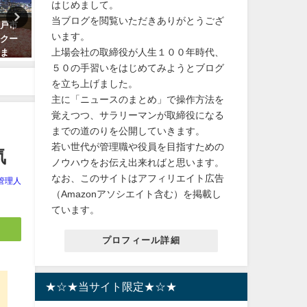
はじめまして。
当ブログを閲覧いただきありがとうござ
神戸市
【ジャニーズ】キスマイ、なに
五月人形の魅力とは？コン
います。
ルクー
わ男子に続きA.B.C-Zの塚田僚一
トなデザインでおしゃれに
上場会社の取締役が人生１００年時代、
貯ま
もかぁ！ジャニタレと付き合う
う！数量限定で送料無料！
にはセクシー女優になるべし！
５０の手習いをはじめてみようとブログ
2024年2月11日
を立ち上げました。
2023年10月5日
主に「ニュースのまとめ」で操作方法を
覚えつつ、サラリーマンが取締役になる
までの道のりを公開していきます。
若い世代が管理職や役員を目指すための
気
ノウハウをお伝え出来ればと思います。
なお、このサイトはアフィリエイト広告
管理人
（Amazonアソシエイト含む）を掲載し
ています。
プロフィール詳細
★☆★当サイト限定★☆★