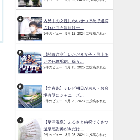
内見中の女性にわいせつ行為で逮捕
された白石貴規は千...
3件のビュー
|
5月 12, 2024 に投稿された
【閲覧注意】いただき女子・最上あ
いの死体配信、徐々...
2件のビュー
|
3月 15, 2025 に投稿された
【文春砲】テレビ朝日が東京・お台
場有明にジャニーズ...
2件のビュー
|
9月 29, 2023 に投稿された
【草津温泉】ふるさと納税でくさつ
温泉感謝券が今だけ...
2件のビュー
|
3月 25, 2024 に投稿された