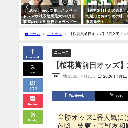
】手軽に
【P10倍】Imou防犯カメラ ペッ
【送料無料】幻の銘菓！
！新カラ
ト スマホ対応 追尾最大500万画
の魅力とおすすめの味、
ンが登
素 室内カメラ 監視カメラベビー
限定発売！
カメラ 1年保証 送料無料
2024年1月27日
ホーム
ニュース
【桜花賞前日オッズ】2歳女王スター
2024年3月3日
ニュース
Facebook
【桜花賞前日オッズ】2
post
2026年4月11日
2026年4月1
PR
はてブ
Facebook
post
Pocket
単勝オッズ1番人気に
Feedly
(牝3、栗東・高野友和