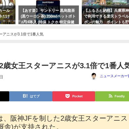
カール
【あす楽】 サントリー 黒烏龍茶
【ふるさと納税】兵庫県
今だけ
(黒ウーロン茶) 350mlペットボト
で利用できる楽天トラベ
ル 24本入 (特保 トクホ 特定保健
ポンの魅力 ポイントも
用食品)
る！
アニスが3.1倍で1番人気
2024年2月18日
2024年5月17日
歳女王スターアニスが3.1倍で1番人
ニュースメーカー
1日
はてブ
Pocket
Feedly
は、阪神JFを制した2歳女王スターアニス
厩舎)が支持された。