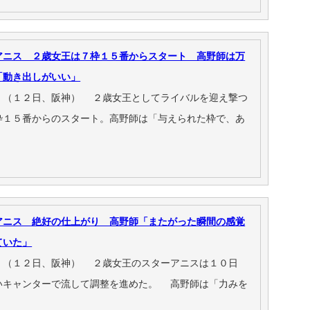
アニス ２歳女王は７枠１５番からスタート 高野師は万
「動き出しがいい」
（１２日、阪神） ２歳女王としてライバルを迎え撃つ
枠１５番からのスタート。高野師は「与えられた枠で、あ
アニス 絶好の仕上がり 高野師「またがった瞬間の感覚
ていた」
（１２日、阪神） ２歳女王のスターアニスは１０日
いキャンターで流して調整を進めた。 高野師は「力みを