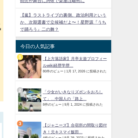
怨念が舞台に憑依で楽屋は騒然に
【嵐】ラストライブの裏側。政治利用という
か、次期選書で立候補だよ〜！星野源『うち
気
で踊ろう』二の舞？
今日の人気記事
で
【上方落語家】月亭太遊プロフィー
ルwiki経歴学歴...
80件のビュー
|
1月 17, 2026 に投稿された
「少女がいきなりズボンをおろし
て」…中国人の「路上...
8件のビュー
|
9月 1, 2024 に投稿された
【ジャニーズ】合宿所の間取り図付
き！元キスマイ飯田...
4件のビュー
|
9月 29, 2023 に投稿された