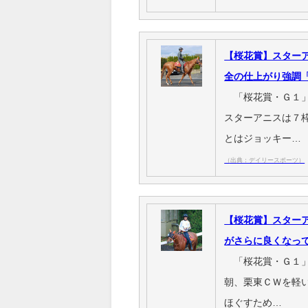
【桜花賞】スター
全の仕上がり強調
「桜花賞・Ｇ１」
スターアニスは７
とはジョッキー…
（出典：デイリースポーツ）
【桜花賞】スター
がさらに良くなっ
「桜花賞・Ｇ１」
朝、栗東ＣＷを軽
ほぐすため…