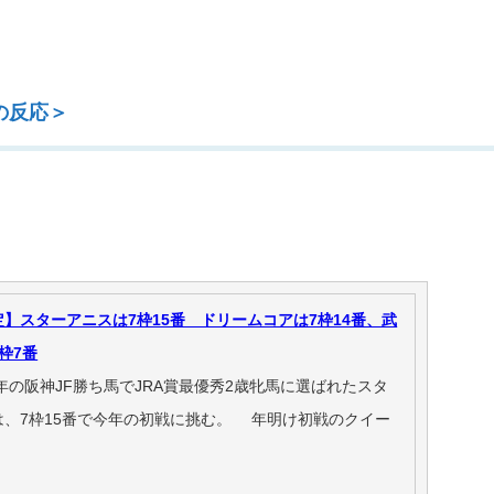
の反応＞
】スターアニスは7枠15番 ドリームコアは7枠14番、武
枠7番
の阪神JF勝ち馬でJRA賞最優秀2歳牝馬に選ばれたスタ
は、7枠15番で今年の初戦に挑む。 年明け初戦のクイー