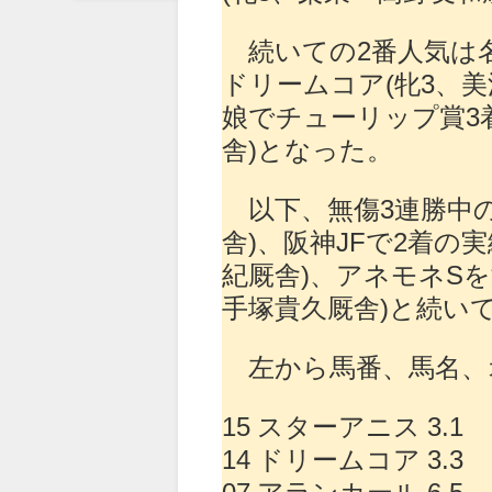
続いての2番人気は
ドリームコア(牝3、
娘でチューリップ賞3
舎)となった。
以下、無傷3連勝中の
舎)、阪神JFで2着の
紀厩舎)、アネモネS
手塚貴久厩舎)と続い
左から馬番、馬名、
15 スターアニス 3.1
14 ドリームコア 3.3
07 アランカール 6.5