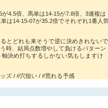
が4.5倍、馬単は14-15が7.8倍、3連複は
、3連単は14-15-07が35.2倍でそれぞれ1番人
見るとどれも来そうで逆に決めきれない
う時、結局点数増やして負けるパターン
う軸決め打ちするしかない気もしますけ
オッズ / #穴狙い / #荒れる予感