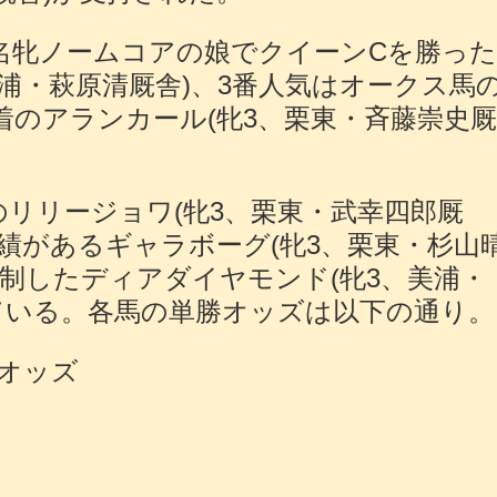
名牝ノームコアの娘でクイーンCを勝っ
美浦・萩原清厩舎)、3番人気はオークス馬
着のアランカール(牝3、栗東・斉藤崇史
リリージョワ(牝3、栗東・武幸四郎厩
実績があるギャラボーグ(牝3、栗東・杉山
を制したディアダイヤモンド(牝3、美浦・
ている。各馬の単勝オッズは以下の通り。
オッズ