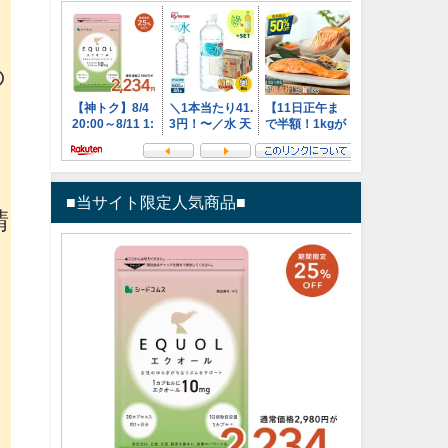
た
の
厩
■当サイト限定人気商品■
晴