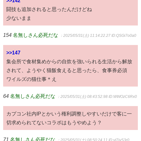
>>142
闘技も追加されると思ったんだけどね
少ないまま
154
名無しさん必死だな
：2025/05/31(土) 11:14:22.27
ID:QSGi7o0a0
>>147
集会所で食材集めからの自炊を強いられる生活から解放
されて、ようやく猫飯食えると思ったら、食事券必須
ワイルズの猫仕事＊え
64
名無しさん必死だな
：2025/05/31(土) 08:43:52.98
ID:WWOzC6Rx0
カプコン社内IPとかいう権利調整しやすいだけで客に一
切求められてないコラボはもうやめよう？
71
名無しさん必死だな
：2025/05/31(土) 08:50:24.11
ID:vI7iyS3r0