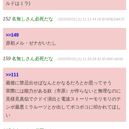
ルドはミラ)
152
名無しさん必死だな
：2025/05/31(土) 11:11:54.18
ID:8Ftb1MA70
>>149
原初メル・ゼナがいたし
159
名無しさん必死だな
：2025/05/31(土) 11:16:24.42
ID:r4lA+xEA0
>>111
最後に禁忌出せばなんとかなるだろとか思ってそう
実際には能力がある奴（市原）が作らないと無理なのに
見様見真似でクドイ演出と電波ストーリーモリモリのテ
ンポ最悪ミラルーツとか出してボコボコに叩かれてほし
い