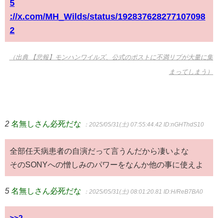
5
://x.com/MH_Wilds/status/192837628277107098
2
（出典 【悲報】モンハンワイルズ、公式のポストに不満リプが大量に集
まってしまう）
2
名無しさん必死だな
：2025/05/31(土) 07:55:44.42
ID:nGHThdS10
全部任天病患者の自演だって言うんだから凄いよな
そのSONYへの憎しみのパワーをなんか他の事に使えよ
5
名無しさん必死だな
：2025/05/31(土) 08:01:20.81
ID:H/ReB7BA0
>>2