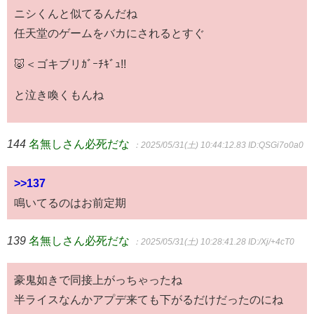
ニシくんと似てるんだね
任天堂のゲームをバカにされるとすぐ
🐷＜ゴキブリｶﾞｰﾁｷﾞｭ!!
と泣き喚くもんね
144
名無しさん必死だな
：2025/05/31(土) 10:44:12.83
ID:QSGi7o0a0
>>137
鳴いてるのはお前定期
139
名無しさん必死だな
：2025/05/31(土) 10:28:41.28
ID:/Xj/+4cT0
豪鬼如きで同接上がっちゃったね
半ライスなんかアプデ来ても下がるだけだったのにね