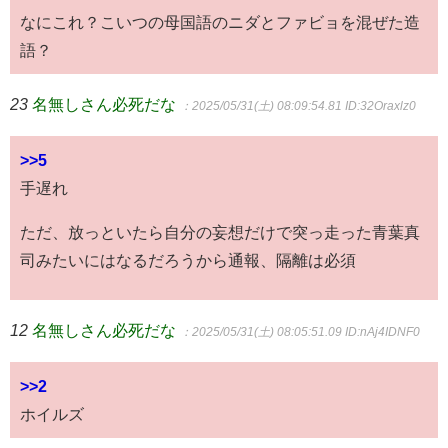
なにこれ？こいつの母国語のニダとファビョを混ぜた造
語？
23
名無しさん必死だな
：2025/05/31(土) 08:09:54.81
ID:32Oraxlz0
>>5
手遅れ
ただ、放っといたら自分の妄想だけで突っ走った青葉真
司みたいにはなるだろうから通報、隔離は必須
12
名無しさん必死だな
：2025/05/31(土) 08:05:51.09
ID:nAj4IDNF0
>>2
ホイルズ