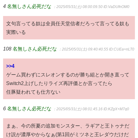
4
名無しさん必死だな
：2025/05/31(土) 08:00:09.50
ID:VaDUfnOM0
文句言ってる奴は全員任天堂信者だろって言ってる奴も
実際いる
108
名無しさん必死だな
：2025/05/31(土) 09:40:40.55
ID:CUEa+nLT0
>>4
ゲーム買わずにスレオンするのが勝ち組とか開き直って
Switch2上げしたりライズ再評価とか言ってたら
任豚疑われても仕方ない
6
名無しさん必死だな
：2025/05/31(土) 08:01:45.16
ID:KZgX+M7q0
まぁ、今の所夏の追加モンスター、ラギアと王トゥナだ
け説が濃厚やからなぁ(第1回がミツネと王レダウだけだ