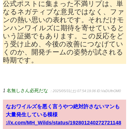
公式ポストに集まった不満リプは、単
なるネガティブな意見ではなく、ファ
ンの熱い思いの表れです。それだけモ
ンハンワイルズに期待を寄せていると
いう証拠でもあります。この反応をど
う受け止め、今後の改善につなげてい
くのか、開発チームの姿勢が試される
時期です。
1
名無しさん必死だな
：2025/05/31(土) 07:54:19.06
ID:VaDUfnOM0
なおワイルズを悪く言うやつ絶対許さないマンも
大量発生している模様
://x.com/MH_Wilds/status/192801240272721148