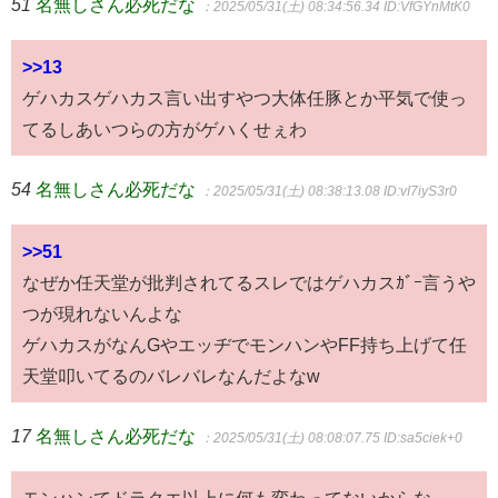
51
名無しさん必死だな
：2025/05/31(土) 08:34:56.34
ID:VfGYnMtK0
>>13
ゲハカスゲハカス言い出すやつ大体任豚とか平気で使っ
てるしあいつらの方がゲハくせぇわ
54
名無しさん必死だな
：2025/05/31(土) 08:38:13.08
ID:vI7iyS3r0
>>51
なぜか任天堂が批判されてるスレではゲハカスｶﾞｰ言うや
つが現れないんよな
ゲハカスがなんGやエッヂでモンハンやFF持ち上げて任
天堂叩いてるのバレバレなんだよなw
17
名無しさん必死だな
：2025/05/31(土) 08:08:07.75
ID:sa5ciek+0
モンハンてドラクエ以上に何も変わってないからな