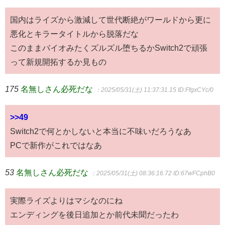
国内はライズから激減して世代断絶がワールドから更に
悪化とキラータイトルから脱落だな
このままバイオみたくズルズル堕ちるかSwitch2で頑張
って新規開拓するか見もの
175
名無しさん必死だな
：2025/05/31(土) 11:37:31.15
ID:FfgxCYc/0
>>49
Switch2で何とかしないと本当に不味いだろうなあ
PCで新作がこれではなあ
53
名無しさん必死だな
：2025/05/31(土) 08:36:16.72
ID:67wFCphB0
実際ライズよりはマシなのにね
エンディングを後日追加とか前代未聞だったわ