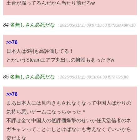
土台が腐ってるんだから当たり前だろw
84
名無しさん必死だな
：2025/05/31(土) 09:07:18.63
ID:NGMXoKw10
>>76
日本人は6割も高評価してる！
とかいうSteamエアプ丸出しの擁護もあったぞw
85
名無しさん必死だな
：2025/05/31(土) 09:10:04.39
ID:vI7iyS3r0
>>76
まあ日本人には見向きもされなくなって中国人ばかりの
気持ち悪いゲームになっちゃった＊
不評は全て中国人の低評価爆撃のせいか任天堂信者のネ
ガキャンってことにしとけばなにも考えなくていいから
楽だよな