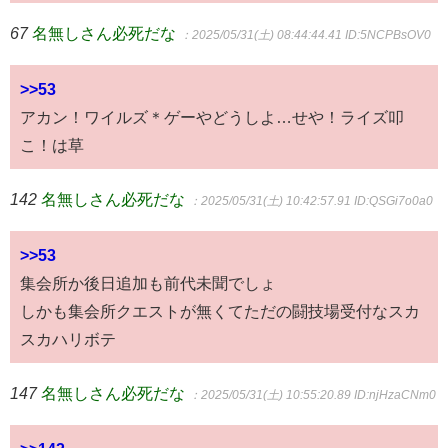
67
名無しさん必死だな
：2025/05/31(土) 08:44:44.41
ID:5NCPBsOV0
>>53
アカン！ワイルズ＊ゲーやどうしよ…せや！ライズ叩
こ！は草
142
名無しさん必死だな
：2025/05/31(土) 10:42:57.91
ID:QSGi7o0a0
>>53
集会所か後日追加も前代未聞でしょ
しかも集会所クエストが無くてただの闘技場受付なスカ
スカハリボテ
147
名無しさん必死だな
：2025/05/31(土) 10:55:20.89
ID:njHzaCNm0