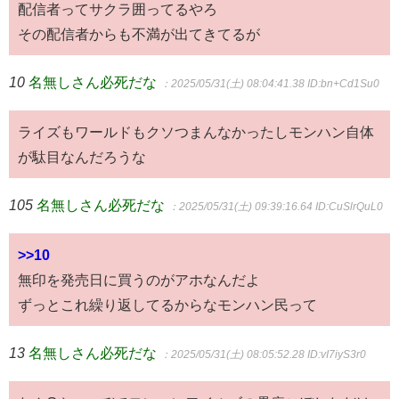
配信者ってサクラ囲ってるやろ
その配信者からも不満が出てきてるが
10
名無しさん必死だな
：2025/05/31(土) 08:04:41.38
ID:bn+Cd1Su0
ライズもワールドもクソつまんなかったしモンハン自体
が駄目なんだろうな
105
名無しさん必死だな
：2025/05/31(土) 09:39:16.64
ID:CuSlrQuL0
>>10
無印を発売日に買うのがアホなんだよ
ずっとこれ繰り返してるからなモンハン民って
13
名無しさん必死だな
：2025/05/31(土) 08:05:52.28
ID:vI7iyS3r0