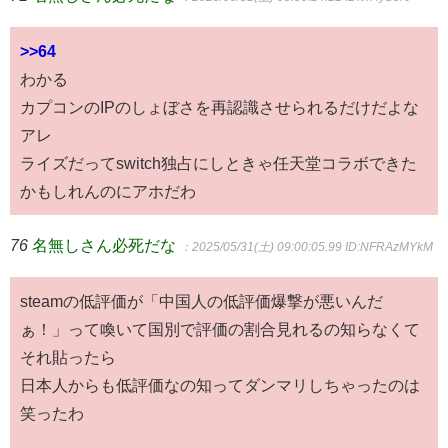
>>64
わかる
カプコンのIPのしょぼさを再認識させられるだけだよな
アレ
ライズだってswitch独占にしときゃ任天堂コラボできた
かもしれんのにアホだわ
76
名無しさん必死だな
：2025/05/31(土) 09:00:05.99
ID:NFRAzMYkM
steamの低評価が「中国人の低評価爆撃が悪いんだ
ぁ！」って喚いて国別で評価の割合見れるの知らなくて
それ貼ったら
日本人からも低評価なの知ってダンマリしちゃったのは
笑ったわ