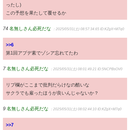
ったし)
この予想を果たして覆せるか
74
名無しさん必死だな
：2025/05/31(土) 08:57:34.65
ID:KZgX+M7q0
>>6
第1回アプデ素でゾシア忘れてたわ
7
名無しさん必死だな
：2025/05/31(土) 08:01:49.21
ID:5NCPBsOV0
リプ欄がここまで批判だらけなの酷いな
サクラでも雇ったほうが良いんじゃないか？
9
名無しさん必死だな
：2025/05/31(土) 08:02:44.10
ID:KZgX+M7q0
>>7