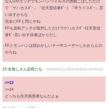
なんGやエッヂでモンハンワイルズの愚痴こぼしただけ
で「ゲハカスｶﾞｰ」「任天堂信者ｶﾞｰ」「半ライスｶﾞｰ」言
い出すからな
完全にFFと同じやね
FFも反転アンチが批判しただけでゲハカスｶﾞｰ任天堂信
者ｶﾞｰ言い出す信者ばかりだし
FFとモンハンは頭おかしいチー牛ユーザーしかおらんの
やろね
15
名無しさん必死だな
：2025/05/31(土) 08:06:39.00
ID:nGHThdS10
>>13
>>14
どっちも任天病患者なんだよぁ