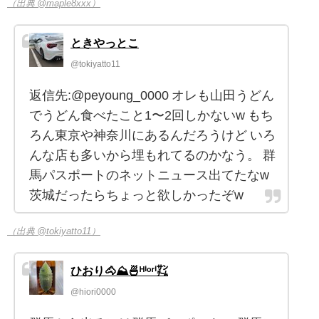
（出典 @maple8xxx）
ときやっとこ
@tokiyatto11
返信先:@peyoung_0000 オレも山田うどん
でうどん食べたこと1〜2回しかないw もち
ろん東京や神奈川にあるんだろうけど いろ
んな店も多いから埋もれてるのかなう。 群
馬パスポートのネットニュース出てたなw
茨城だったらちょっと欲しかったぞw
（出典 @tokiyatto11）
ひおり🐴⛰️🍜ᴴⁱᵒʳⁱ㌠
@hiori0000