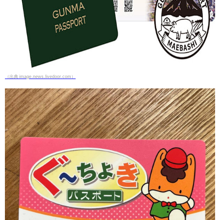
（出典 image.news.livedoor.com）