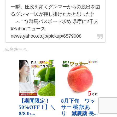
一瞬、圧政を如くグンマーからの脱出を図
るグンマー民が押し掛けたかと思った(*
´෴｀*) 群馬パスポート求め 県庁に2千人
#Yahooニュース
news.yahoo.co.jp/pickup/6579008
（出典 @cm_tt）