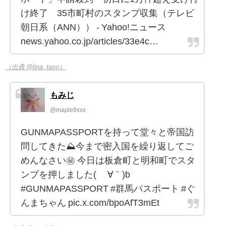
け終了 35市町村のスタンプ収集（テレビ
朝日系（ANN）） - Yahoo!ニュース
news.yahoo.co.jp/articles/33e4c…
（出典 @lina_taso）
もみじ
@maple8xxx
GUNMAPASSPORTを持って堂々と帝国訪
問してきた⛰️今まで密入国を繰り返してご
めんなさい㊙️ 今日は板倉町と明和町でスタ
ンプを押しました( ´∀｀)b
#GUNMAPASSPORT #群馬パスポート #ぐ
んまちゃん pic.x.com/bpoAfT3mEt