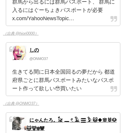
群馬から出るには群馬パスポート、 群馬に
入るにはぐーちょきパスポートが必要
x.com/YahooNewsTopic…
（出典 @hiori0000）
しの
@ONMO37
生きてる間に日本全国回るの夢だから 都道
府県ごとに群馬パスポートみたいなパスポ
ート作って欲しい🥹買いたい
（出典 @ONMO37）
にゃんたろ。𓃠 𓈖 𓏲 𓄿 𓈗 𓅱 🐱🍀🌸🐰🐶
🐱🐻‍❄️🐼