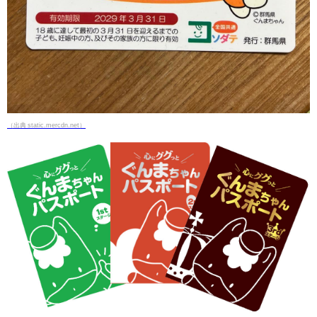
（出典 static.mercdn.net）