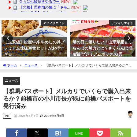
アフィリエイト
アフィリエイト
母の日に贈りたい！山形県産さく
【 鎧 甲冑】着用可能!! リアルな
らんぼの魅力とは？さくらんぼ 佐
戦国武将 ! 五月人形、子どもの
藤錦 プレミアムボックス(秀
日、端午の節句、インテリア、イ
品/L・2Lサイズ/24粒) 送料無
ベントに最適。武士の末裔の貴殿
ホーム
ニュース
【群馬パスポート】メルカリでいくらで購入出来るか？前
料！
に
橋市の小川市長が既に前橋パスポートを発行済み
2024年5月3日
2024年3月12日
ニュース
【群馬パスポート】メルカリでいくらで購入出来
るか？前橋市の小川市長が既に前橋パスポートを
発行済み
PR
2026年5月6日
2026年5月6日
LINE