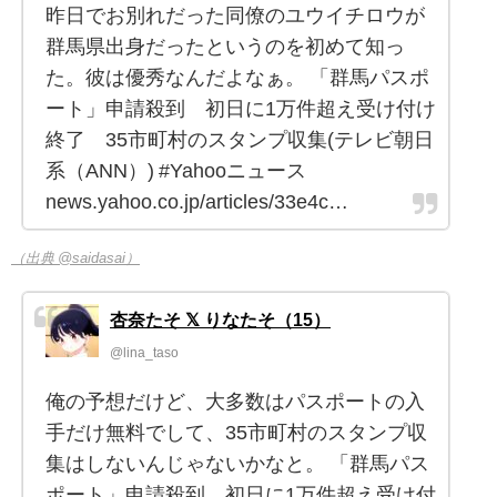
昨日でお別れだった同僚のユウイチロウが
群馬県出身だったというのを初めて知っ
た。彼は優秀なんだよなぁ。 「群馬パスポ
ート」申請殺到 初日に1万件超え受け付け
終了 35市町村のスタンプ収集(テレビ朝日
系（ANN）) #Yahooニュース
news.yahoo.co.jp/articles/33e4c…
（出典 @saidasai）
杏奈たそ 𝕏 りなたそ（15）
@lina_taso
俺の予想だけど、大多数はパスポートの入
手だけ無料でして、35市町村のスタンプ収
集はしないんじゃないかなと。 「群馬パス
ポート」申請殺到 初日に1万件超え受け付