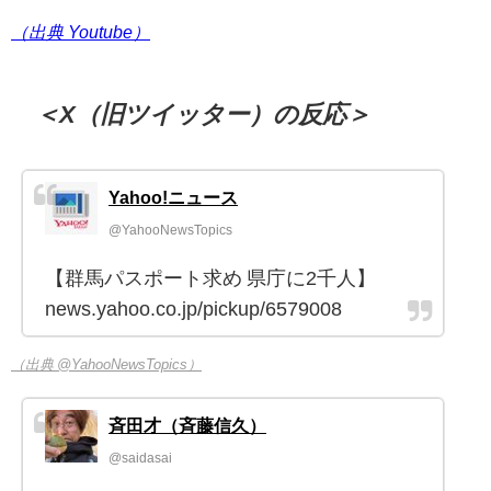
（出典 Youtube）
＜X（旧ツイッター）の反応＞
Yahoo!ニュース
@YahooNewsTopics
【群馬パスポート求め 県庁に2千人】
news.yahoo.co.jp/pickup/6579008
（出典 @YahooNewsTopics）
斉田才（斉藤信久）
@saidasai