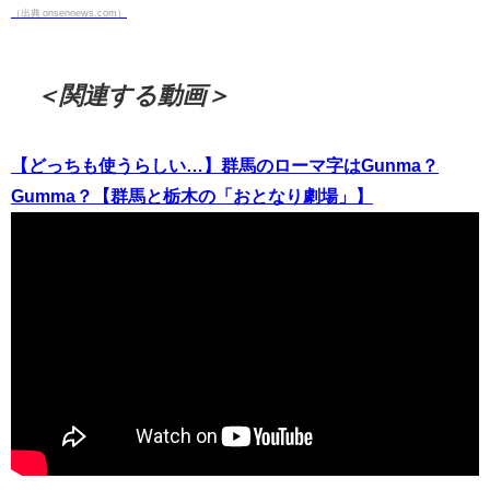
（出典 onsennews.com）
＜関連する動画＞
【どっちも使うらしい…】群馬のローマ字はGunma？
Gumma？【群馬と栃木の「おとなり劇場」】