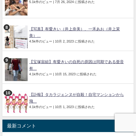
5.1k件のビュー
|
7月 26, 2024 に投稿された
【写真】有愛きい（井上奈美）、一禾あお（井上茉
美）...
4.5k件のビュー
|
10月 2, 2023 に投稿された
【宝塚宙組】有愛きいの自死の原因は同期である亜音
有...
4.1k件のビュー
|
10月 15, 2023 に投稿された
【訃報】タカラジェンヌが自殺！自宅マンションから
飛...
4.1k件のビュー
|
10月 1, 2023 に投稿された
最新コメント