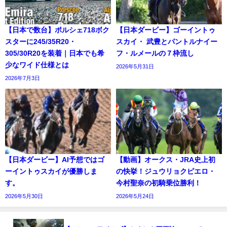
【日本で数台】ポルシェ718ボク
【日本ダービー】ゴーイントゥ
スターに245/35R20・
スカイ・ 武豊とパントルナイー
305/30R20を装着｜日本でも希
フ・ルメールの７枠流し
少なワイド仕様とは
2026年5月31日
2026年7月3日
【日本ダービー】AI予想ではゴ
【動画】オークス・JRA史上初
ーイントゥスカイが優勝しま
の快挙！ジュウリョクピエロ・
す。
今村聖奈の初騎乗位勝利！
2026年5月30日
2026年5月24日