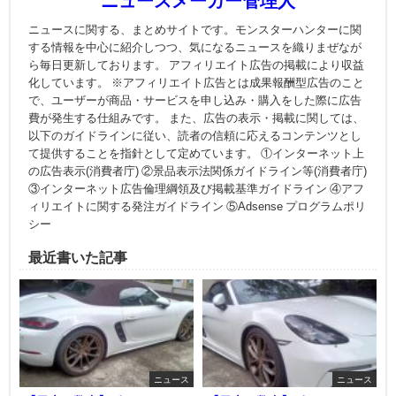
ニュースメーカー管理人
ニュースに関する、まとめサイトです。モンスターハンターに関
する情報を中心に紹介しつつ、気になるニュースを織りまぜなが
ら毎日更新しております。 アフィリエイト広告の掲載により収益
化しています。 ※アフィリエイト広告とは成果報酬型広告のこと
で、ユーザーが商品・サービスを申し込み・購入をした際に広告
費が発生する仕組みです。 また、広告の表示・掲載に関しては、
以下のガイドラインに従い、読者の信頼に応えるコンテンツとし
て提供することを指針として定めています。 ①インターネット上
の広告表示(消費者庁) ②景品表示法関係ガイドライン等(消費者庁)
③インターネット広告倫理綱領及び掲載基準ガイドライン ④アフ
ィリエイトに関する発注ガイドライン ⑤Adsense プログラムポリ
シー
最近書いた記事
ニュース
ニュース