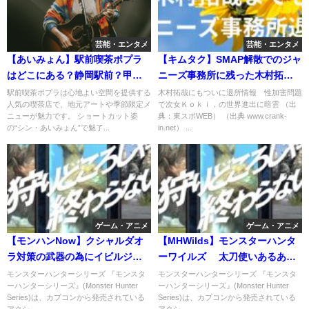
芸能・エンタメ
芸能・エンタメ
【あいみょん】駅前喫茶ポプラ
【キムタク】SMAP解散でのジャ
はどこにある？静岡駅前？甲子
ニーズ事務所に残った木村拓哉
園駅？
が、とうとう退所。TOBEには合
駅前喫茶ポプラは心地よい空間を提供する
木村拓哉にもついに退所情報 性加害問題
人気の喫茶店で、地元アートや季節限定メ
で次女Ｋｏｋｉ，の世界進出に暗雲 （出
流せずタマホーム支援で事務所
ニューが魅力です。 ショートカット姿
典：東スポWEB） （出典 www.crank-
設立か？
の“シン・あいみょん”で魅了...
in.net） ...
ゲーム・アニメ
ゲーム・アニメ
【モンハンNow】クシャルダオ
【MHWilds】モンスターハンタ
ラ対策の武器の為にイビルジョ
ーワイルズ 太刀使いあるある
ーを探して探して探した結果
【モンハン：MHWIB】
モンスターハンターシリーズ 『モンスタ
モンスターハンターシリーズ 『モンスタ
ーハンターシリーズ』(Monster Hunter
ーハンターシリーズ』(Monster Hunter
Series)は、カプコンから発売されている
Series)は、カプコンから発売されている