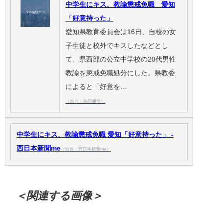
中学生にキス、教諭懲戒免職 愛知
「好意持った」
愛知県教育委員会は16日、自校の女
子生徒と校外でキスしたなどとし
て、県西部の公立中学校の20代男性
教諭を懲戒免職処分にした。県教委
によると「好意を…
（出典：共同通信）
中学生にキス、教諭懲戒免職 愛知「好意持った」 -
西日本新聞me
（出典：西日本新聞me）
＜関連する画像＞