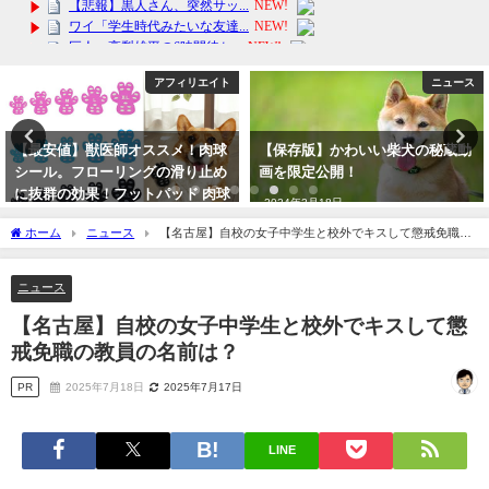
ニュース
アフィリエイト
【保存版】かわいい柴犬の秘蔵動
【 鎧 甲冑】着用可能!! リアルな
画を限定公開！
戦国武将 ! 五月人形、子どもの
日、端午の節句、インテリア、イ
2024年2月18日
ベントに最適。武士の末裔の貴殿
ホーム
ニュース
【名古屋】自校の女子中学生と校外でキスして懲戒免職の
に
教員の名前は？
2024年3月12日
ニュース
【名古屋】自校の女子中学生と校外でキスして懲
戒免職の教員の名前は？
PR
2025年7月18日
2025年7月17日
LINE