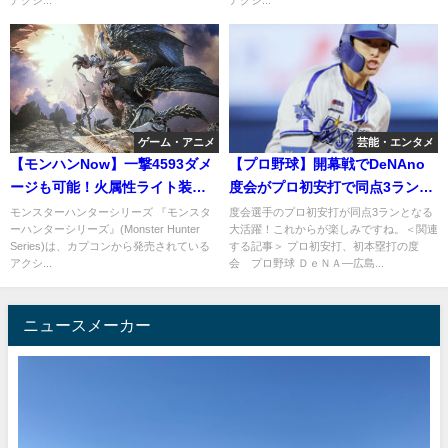
アクシ...
アクシ...
ゲーム・アニメ
芸能・エンタメ
【モンハンNow】一撃4593ダメ
【プロ野球】開幕戦でDeNAno
ージも可能！火属性ライト装備
度会がプロ初安打で同点3ラン！
の威力が凄い！
広島に逆転勝利！
モンスターハンターシリーズ 『モンスタ
度会選手のプロ初安打が同点3ランとなる
ーハンターシリーズ』(Monster Hunter
大活躍！これからが楽しみですね。＜関連
Series)は、カプコンから発売されている
する記事＞ プロ初安打、初本塁打の度
アクシ...
会 プロ野球 ＤｅＮＡ―広島...
ニュースメーカー