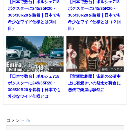
【日本で数台】ポルシェ718
【日本で数台】ポルシェ718
ボクスターに245/35R20・
ボクスターに245/35R20・
305/30R20を装着｜日本でも
305/30R20を装着｜日本でも
希少なワイド仕様とは(3回
希少なワイド仕様とは（２回
目）
目）
ニュース
芸能・エンタメ
【日本で数台】ポルシェ718
【宝塚歌劇団】宙組の公演中
ボクスターに245/35R20・
止に有愛きいの怨念が舞台に
305/30R20を装着｜日本でも
憑依で楽屋は騒然に
希少なワイド仕様とは
コメント
※