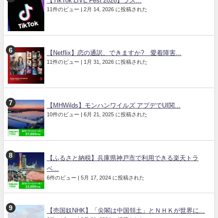
【TikTok LIVE Fest 2026】ラス...
11件のビュー
|
2月 14, 2026 に投稿された
【Netflix】恋の通訳、できますか? 愛着障害...
11件のビュー
|
1月 31, 2026 に投稿された
【MHWilds】モンハンワイルズ アプデでUI関...
10件のビュー
|
6月 21, 2025 に投稿された
【ふるさと納税】兵庫県神戸市で利用できる楽天トラ
ベ...
6件のビュー
|
5月 17, 2024 に投稿された
【売国奴NHK】「尖閣は中国領土」とＮＨＫが世界に...