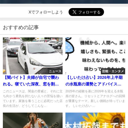
Xでフォローしよう
おすすめの記事
ニュース
芸能・エンタメ
【闇バイト】夫婦が自宅で襲わ
【しいたけ占い】2026年上半期
れる。寝ていた深夜、窓を割ら
の水瓶座の運勢とアドバイスを
れ悲劇 襲ったのは妻子に月20
しますね
このニュースは、闇金の脅威と、それに立
2025年の経験を基に2026年を迎える水瓶
ち向かう勇気を持たない人々の苦悩を描い
座の皆さん。リセットとアナログへの回帰
万円を送る店長、週2万円をヤミ
ています。家族を養うことに必死だった店
が重要なテーマ。新しい挑戦が待っていま
金に返済し困窮 一発やって懲
長の生活が、どうしてこんな...
す。 しいたけ占い ...
役9年を求刑