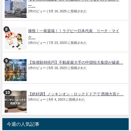
ー...
2件のビュー
|
3月 16, 2025 に投稿された
痛恨！一発退場！！ラグビー日本代表 リーチ・マイ
ケ...
1件のビュー
|
7月 23, 2023 に投稿された
【負債額49兆円】不動産最大手の中国恒大集団が破産...
1件のビュー
|
8月 18, 2023 に投稿された
【絶好調】ノッキンオン・ロックドドアで 西畑大吾と...
1件のビュー
|
9月 4, 2023 に投稿された
今週の人気記事