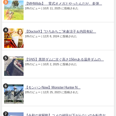
【MHWilds】 零式オメガとやったんだが、多弾...
2件のビュー
|
10月 11, 2025 に投稿された
【DoctorX】“ひろみちこ”米倉涼子＆内田有紀...
2件のビュー
|
12月 8, 2024 に投稿された
【SNS】黒部ダムに次ぐ高さ156mある温井ダムの...
2件のビュー
|
10月 2, 2025 に投稿された
【モンハンNow】Monster Hunter N...
2件のビュー
|
12月 25, 2023 に投稿された
【令和の米騒動】コメの値段が下がらないのを転売ヤ