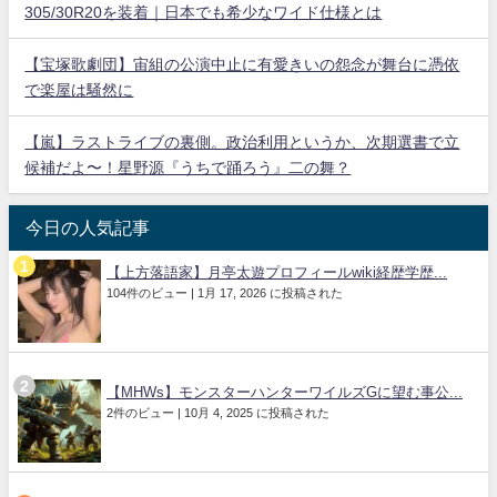
305/30R20を装着｜日本でも希少なワイド仕様とは
【宝塚歌劇団】宙組の公演中止に有愛きいの怨念が舞台に憑依
で楽屋は騒然に
【嵐】ラストライブの裏側。政治利用というか、次期選書で立
候補だよ〜！星野源『うちで踊ろう』二の舞？
今日の人気記事
【上方落語家】月亭太遊プロフィールwiki経歴学歴...
104件のビュー
|
1月 17, 2026 に投稿された
【MHWs】モンスターハンターワイルズGに望む事公...
2件のビュー
|
10月 4, 2025 に投稿された