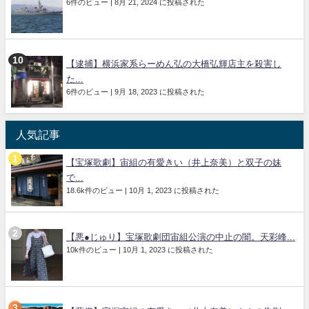
6件のビュー
|
8月 21, 2024 に投稿された
【逮捕】横浜家系らーめん弘の大橋弘輝店主を殺害し
た...
6件のビュー
|
9月 18, 2023 に投稿された
人気記事
【宝塚歌劇】宙組の有愛きい（井上奈美）と双子の妹
で...
18.6k件のビュー
|
10月 1, 2023 に投稿された
【悪●じゅり】宝塚歌劇団宙組公演の中止の闇。天彩峰...
10k件のビュー
|
10月 1, 2023 に投稿された