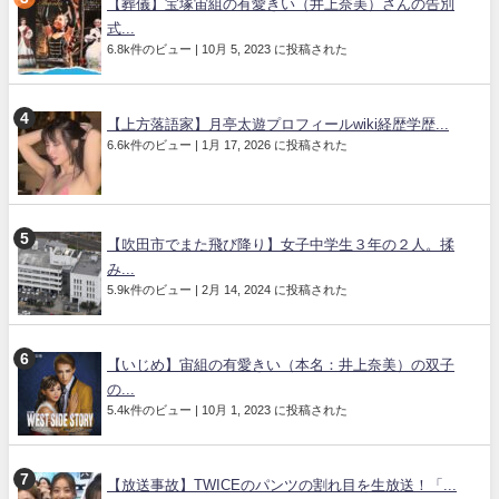
【葬儀】宝塚宙組の有愛きい（井上奈美）さんの告別
式...
6.8k件のビュー
|
10月 5, 2023 に投稿された
【上方落語家】月亭太遊プロフィールwiki経歴学歴...
6.6k件のビュー
|
1月 17, 2026 に投稿された
【吹田市でまた飛び降り】女子中学生３年の２人。揉
み...
5.9k件のビュー
|
2月 14, 2024 に投稿された
【いじめ】宙組の有愛きい（本名：井上奈美）の双子
の...
5.4k件のビュー
|
10月 1, 2023 に投稿された
【放送事故】TWICEのパンツの割れ目を生放送！「...