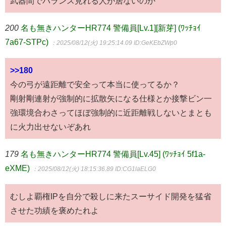
武器間でバランス見れる人が居ないのか
200
名も無きハンターHR774 警備員[Lv.1][新芽] (ﾜｯﾁｮｲ
7a67-STPc)
：2025/08/12(火) 19:25:14.09
ID:GeKEbZWp0
>>180
今の弓が遠距離で安全って本当に使ってるか？
剛射剛連射が強制的に拡散矢になる仕様とか接撃ビン一
強環境合わさってほぼ強制的に近距離戦しないとまとも
に火力出せないぞあれ
179
名も無きハンターHR774 警備員[Lv.45] (ﾜｯﾁｮｲ 5f1a-
eXME)
：2025/08/12(火) 18:15:36.89
ID:CG1laELG0
むしよ覇権IPを自分で殺しに来たスーサイド開発を猛省
させた功績を褒めたれよ