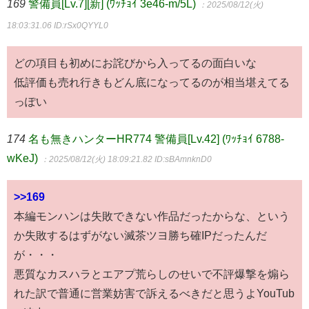
169
警備員[Lv.7][新] (ﾜｯﾁｮｲ 3e46-m/5L)
：2025/08/12(火)
18:03:31.06
ID:rSx0QYYL0
どの項目も初めにお詫びから入ってるの面白いな
低評価も売れ行きもどん底になってるのが相当堪えてる
っぽい
174
名も無きハンターHR774 警備員[Lv.42] (ﾜｯﾁｮｲ 6788-
wKeJ)
：2025/08/12(火) 18:09:21.82
ID:sBAmnknD0
>>169
本編モンハンは失敗できない作品だったからな、という
か失敗するはずがない滅茶ツヨ勝ち確IPだったんだ
が・・・
悪質なカスハラとエアプ荒らしのせいで不評爆撃を煽ら
れた訳で普通に営業妨害で訴えるべきだと思うよYouTub