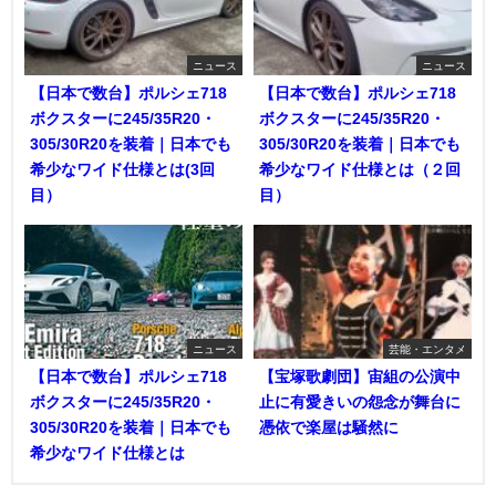
ニュース
ニュース
【日本で数台】ポルシェ718
【日本で数台】ポルシェ718
ボクスターに245/35R20・
ボクスターに245/35R20・
305/30R20を装着｜日本でも
305/30R20を装着｜日本でも
希少なワイド仕様とは(3回
希少なワイド仕様とは（２回
目）
目）
ニュース
芸能・エンタメ
【日本で数台】ポルシェ718
【宝塚歌劇団】宙組の公演中
ボクスターに245/35R20・
止に有愛きいの怨念が舞台に
305/30R20を装着｜日本でも
憑依で楽屋は騒然に
希少なワイド仕様とは