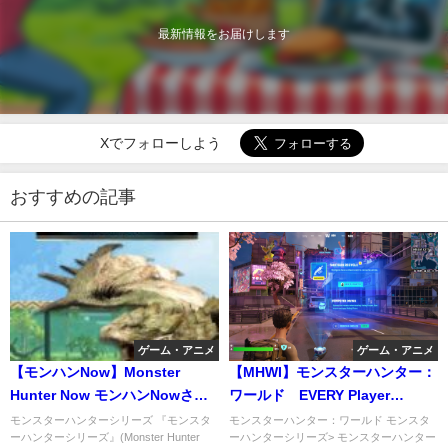
最新情報をお届けします
Xでフォローしよう
おすすめの記事
ゲーム・アニメ
ゲーム・アニメ
【モンハンNow】Monster
【MHWI】モンスターハンター：
Hunter Now モンハンNowさ
ワールド EVERY Player
ん、無料で使える裏技紹介
NEEDS These OP
モンスターハンターシリーズ 『モンスタ
モンスターハンター：ワールド モンスタ
ーハンターシリーズ』(Monster Hunter
ーハンターシリーズ> モンスターハンター