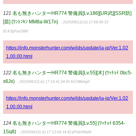
121
名も無きハンターHR774 警備員[Lv.186][UR武][SSR防]
[苗] (ﾜﾝﾄﾝｷﾝ MM8a-W17n)
：2025/08/12(火) 17:09:08.33
ID:K3gFasS8M
https://info.monsterhunter.com/wilds/update/ja-jp/Ver.1.02
1.00.00.html
122
名も無きハンターHR774 警備員[Lv.55][木] (ﾜｯﾁｮｲ 0bc5-
s6Jx)
：2025/08/12(火) 17:10:41.94
ID:4vC8Bxbg0
https://info.monsterhunter.com/wilds/update/ja-jp/Ver.1.02
1.00.00.html
124
名も無きハンターHR774 警備員[Lv.55] (ﾜｯﾁｮｲ 6354-
1Sq8)
：2025/08/12(火) 17:13:09.18
ID:pPxbAWqI0