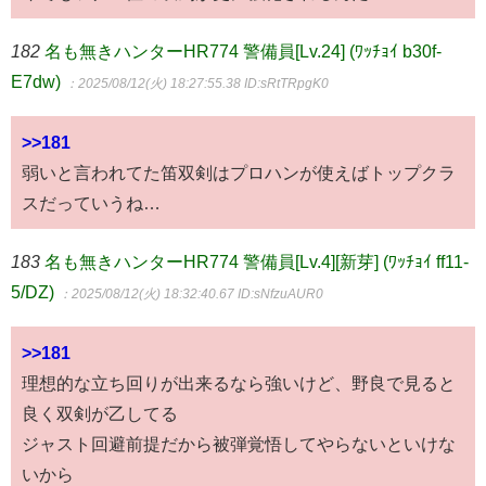
182
名も無きハンターHR774 警備員[Lv.24] (ﾜｯﾁｮｲ b30f-
E7dw)
：2025/08/12(火) 18:27:55.38
ID:sRtTRpgK0
>>181
弱いと言われてた笛双剣はプロハンが使えばトップクラ
スだっていうね…
183
名も無きハンターHR774 警備員[Lv.4][新芽] (ﾜｯﾁｮｲ ff11-
5/DZ)
：2025/08/12(火) 18:32:40.67
ID:sNfzuAUR0
>>181
理想的な立ち回りが出来るなら強いけど、野良で見ると
良く双剣が乙してる
ジャスト回避前提だから被弾覚悟してやらないといけな
いから