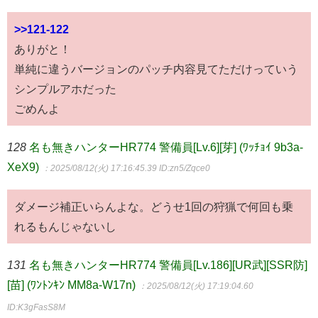
>>121-122
ありがと！
単純に違うバージョンのパッチ内容見てただけっていう
シンプルアホだった
ごめんよ
128
名も無きハンターHR774 警備員[Lv.6][芽] (ﾜｯﾁｮｲ 9b3a-
XeX9)
：2025/08/12(火) 17:16:45.39
ID:zn5/Zqce0
ダメージ補正いらんよな。どうせ1回の狩猟で何回も乗
れるもんじゃないし
131
名も無きハンターHR774 警備員[Lv.186][UR武][SSR防]
[苗] (ﾜﾝﾄﾝｷﾝ MM8a-W17n)
：2025/08/12(火) 17:19:04.60
ID:K3gFasS8M