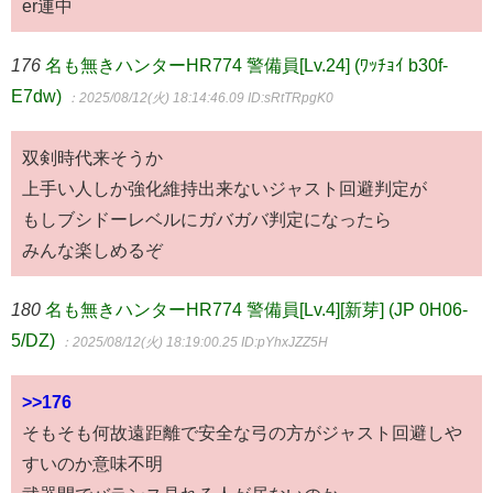
er連中
176
名も無きハンターHR774 警備員[Lv.24] (ﾜｯﾁｮｲ b30f-
E7dw)
：2025/08/12(火) 18:14:46.09
ID:sRtTRpgK0
双剣時代来そうか
上手い人しか強化維持出来ないジャスト回避判定が
もしブシドーレベルにガバガバ判定になったら
みんな楽しめるぞ
180
名も無きハンターHR774 警備員[Lv.4][新芽] (JP 0H06-
5/DZ)
：2025/08/12(火) 18:19:00.25
ID:pYhxJZZ5H
>>176
そもそも何故遠距離で安全な弓の方がジャスト回避しや
すいのか意味不明