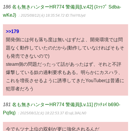
186
名も無きハンターHR774 警備員[Lv.42] (ｽｯｯﾌﾟ Sdba-
wKeJ)
：2025/08/12(火) 18:35:54.72
ID:TniiYtUyd
>>179
開発側には何も落ち度は無いはずだよ、開発環境では問
題なく動作していたのだから(動作していなければそもそ
も発売できないので)
steam側の問題だったって話があったはず、それと不評
爆撃している奴の過剰要求もある。明らかにカスハラ、
これを増長させるように誘導してきたYouTuberは普通に
犯罪者だろう
181
名も無きハンターHR774 警備員[Lv.11] (ﾜｯﾁｮｲ b690-
Pq9q)
：2025/08/12(火) 18:22:53.37
ID:ujL3IALN0
今でもツナ上位の双剣が更に強化されるんだ