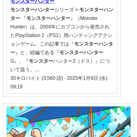
モンスター
ハンター
モンスター
ハンター
シリーズ >
モンスター
ハン
ター
『
モンスター
ハンター
』（Monster
Hunter）は、2004年にカプコンから発売され
たPlayStation 2（PS2）用ハンティングアクシ
ョンゲーム。この記事では『
モンスター
ハンタ
ー
』と、続編である『
モンスター
ハンター
G』、『
モンスター
ハンター2（ドス）』につ
いて扱う。…
30キロバイト (3,560 語) - 2025年1月8日 (水)
09:19