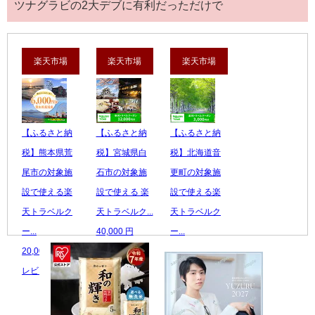
ツナグラビの2大デブに有利だっただけで
楽天市場
楽天市場
楽天市場
【ふるさと納
【ふるさと納
【ふるさと納
税】熊本県荒
税】宮城県白
税】北海道音
尾市の対象施
石市の対象施
更町の対象施
設で使える楽
設で使える 楽
設で使える楽
天トラベルク
天トラベルク...
天トラベルク
ー...
40,000 円
ー...
20,000 円
レビュー数：0
10,000 円
レビュー数：0
レビュー数：0