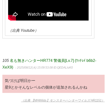
（出典 Youtube）
105
名も無きハンターHR774 警備員[Lv.7] (ﾜｯﾁｮｲ b6b2-
XeX9)
：2025/08/12(火) 15:09:53.08
ID:QEDAL/uK0
気づけば明日かー
星9とかそんなレベルの個体が追加されるんかね
（出典 【MHWilds】モンスターハンターワイルズ HR1151）