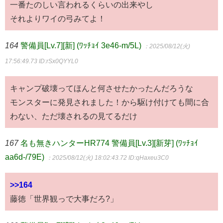
一番たのしい言われるくらいの出来やし
それよりワイの弓みてよ！
164
警備員[Lv.7][新] (ﾜｯﾁｮｲ 3e46-m/5L)
：2025/08/12(火)
17:56:49.73
ID:rSx0QYYL0
キャンプ破壊ってほんと何させたかったんだろうな
モンスターに発見されました！から駆け付けても間に合
わない、ただ壊されるの見てるだけ
167
名も無きハンターHR774 警備員[Lv.3][新芽] (ﾜｯﾁｮｲ
aa6d-/79E)
：2025/08/12(火) 18:02:43.72
ID:qHaxeu3C0
>>164
藤徳「世界観っで大事だろ?」