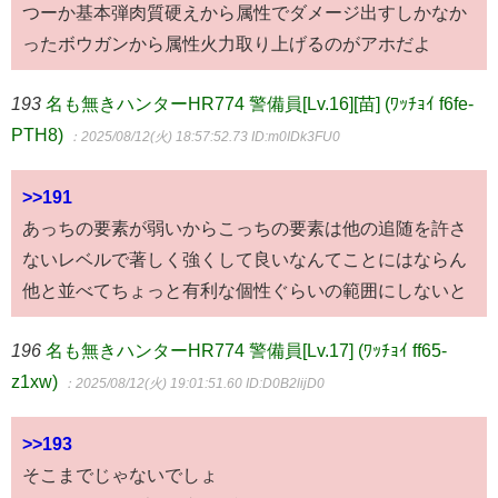
つーか基本弾肉質硬えから属性でダメージ出すしかなか
ったボウガンから属性火力取り上げるのがアホだよ
193
名も無きハンターHR774 警備員[Lv.16][苗] (ﾜｯﾁｮｲ f6fe-
PTH8)
：2025/08/12(火) 18:57:52.73
ID:m0IDk3FU0
>>191
あっちの要素が弱いからこっちの要素は他の追随を許さ
ないレベルで著しく強くして良いなんてことにはならん
他と並べてちょっと有利な個性ぐらいの範囲にしないと
196
名も無きハンターHR774 警備員[Lv.17] (ﾜｯﾁｮｲ ff65-
z1xw)
：2025/08/12(火) 19:01:51.60
ID:D0B2lijD0
>>193
そこまでじゃないでしょ