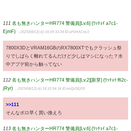
111
名も無きハンターHR774 警備員[Lv.6] (ﾜｯﾁｮｲ a7c1-
EjmF)
：2025/08/12(火) 16:09:33.04
ID:uFoHACnL0
7800X3DとVRAM16GBのRX7800XTでもクラッシュ祭
りでしばらく離れてるんだけど少しはマシになった？水
中アプデ前から触ってない
112
名も無きハンターHR774 警備員[Lv.2][新芽] (ﾜｯﾁｮｲ f62c-
jRyr)
：2025/08/12(火) 16:10:34.34
ID:eoQz5EjO0
>>111
そんなボロ早く買い換えろ
113
名も無きハンターHR774 警備員[Lv.6] (ﾜｯﾁｮｲ a7c1-