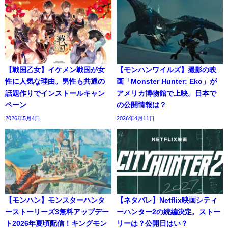
【戦国乙女】イケメン戦国が女
【モンハンワイルズ】撮影の映
性に人気な理由。男性も共通の
画「Monster Hunter: Eko」が
話題作りでインストールキャン
アメリカ博物館で上映。日本で
ペーン
の公開情報は？
2026年5月4日
2026年4月11日
【モンハン】モンスターハンタ
【ネタバレ】Netflix映画シティ
ーストーリーズ3無料アップデー
ーハンター2の続編決定。ストー
ト2026年夏頃配信！キングモン
リーは？公開日はい？