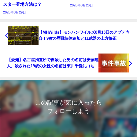
スター登場方法は？
2026年3月26日
2026年3月29日
【MHWilds】モンハンワイルズ8月13日のアプデ内
容！9種の歴戦個体追加と11武器の上方修正
【愛知】名古屋拘置所で自殺した男の名前は安藤陸
人。殺された19歳の女性の名前は東川千愛礼（ちあ
ら）
この記事が気に入ったら
フォローしよう