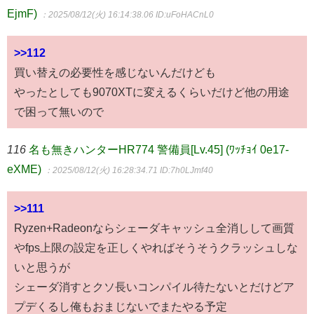
EjmF)
：2025/08/12(火) 16:14:38.06
ID:uFoHACnL0
>>112
買い替えの必要性を感じないんだけども
やったとしても9070XTに変えるくらいだけど他の用途
で困って無いので
116
名も無きハンターHR774 警備員[Lv.45] (ﾜｯﾁｮｲ 0e17-
eXME)
：2025/08/12(火) 16:28:34.71
ID:7h0LJmf40
>>111
Ryzen+Radeonならシェーダキャッシュ全消しして画質
やfps上限の設定を正しくやればそうそうクラッシュしな
いと思うが
シェーダ消すとクソ長いコンパイル待たないとだけどア
プデくるし俺もおまじないでまたやる予定