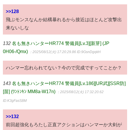
>>128
飛ぶモンスなんか結構暴れるから接近はほとんど攻撃出
来ないしな
132
名も無きハンターHR774 警備員[Lv.3][新芽] (JP
0H06-/Qmx)
：2025/08/12(火) 17:20:29.86
ID:9GsnDgqkH
ハンマー忘れられてない？今ので完成ですってことか？
143
名も無きハンターHR774 警備員[Lv.186][UR武][SSR防]
[苗] (ﾜﾝﾄﾝｷﾝ MM8a-W17n)
：2025/08/12(火) 17:32:20.62
ID:K3gFasS8M
>>132
前回超強化もろたし正直アクションはハンマーか大剣が