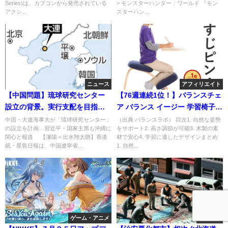
Series)は、カプコンから発売されている
> モンスターハンター：ワールド 『モン
アクシ...
スターハン...
ニュース
アフィリエイト
【中国問題】琉球研究センター
【76週連続1位！】バランスチェ
設立の背景。実行支配を目指す
ア バランス イージー 学習椅子
中国。日本との歴史的背景を振
木製 バランスラボ 送料無料
中国・大連海事大が「琉球研究センター」
（出典 バランスラボ） 目次1. 自然な姿勢
の設立を計画…習近平・国家主席も沖縄に
をサポート2. 高さ調節が可能3. 木製の素
り返る
関心と報道 【瀋陽＝出水翔太朗】香港
材で安心4. 学習に適したデザインまとめ
紙・星島日報は、中国遼寧省...
1. 自然...
ゲーム・アニメ
ニュース