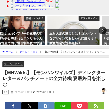
アフィリエイト
芸能・エンタメ
五月人形の魅力とは？コンパクト
【文春砲】有愛きいを精神的に追
なデザインでおしゃれに飾ろう！
い詰めた上級生4人って誰？組
数量限定で送料無料！
長・番長の姪・男のトップ、悪魔
は違うの？
2024年2月11日
ホーム
ゲーム・アニメ
【MHWilds】【モンハンワイルズ】ディレクターレ
2023年10月12日
ター＆パッチノートの全力待機 宴最終日を楽しむ
ゲーム・アニメ
【MHWilds】【モンハンワイルズ】ディレクター
レター＆パッチノートの全力待機 宴最終日を楽し
む
PR
2025年8月12日
2025年8月12日
LINE