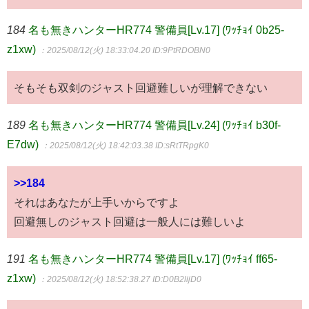
184
名も無きハンターHR774 警備員[Lv.17] (ﾜｯﾁｮｲ 0b25-
z1xw)
：2025/08/12(火) 18:33:04.20
ID:9PtRDOBN0
そもそも双剣のジャスト回避難しいが理解できない
189
名も無きハンターHR774 警備員[Lv.24] (ﾜｯﾁｮｲ b30f-
E7dw)
：2025/08/12(火) 18:42:03.38
ID:sRtTRpgK0
>>184
それはあなたが上手いからですよ
回避無しのジャスト回避は一般人には難しいよ
191
名も無きハンターHR774 警備員[Lv.17] (ﾜｯﾁｮｲ ff65-
z1xw)
：2025/08/12(火) 18:52:38.27
ID:D0B2lijD0