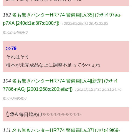
162
名も無きハンターHR774 警備員[Lv.35] (ﾜｯﾁｮｲ 97aa-
p7XA [240d:1e:3f7:d100:*])
：2025/05/29(木) 20:45:35.85
ID:gZFE4moR0
>>79
それはそう
根本が未完成品な上に調整不足ってやべぇわ
104
名も無きハンターHR774 警備員[Lv.4][新芽] (ﾜｯﾁｮｲ
7786-nAGj [2001:268:c200:efa:*])
：2025/05/29(木) 20:31:24.70
ID:0yOm95ID0
👆🤓🤞毎日煌めけ✨✨✨✨✨✨✨✨✨✨
111
名も無きハンターHR774 警備員[Lv.37] (ﾜｯﾁｮｲ 9f69-