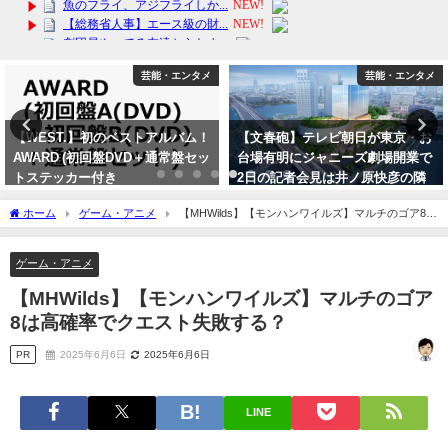
芸能・エンタメ
芸能・エンタメ
【WEST.】初のベストアルバム！
【文春砲】テレビ朝日が東京・お
AWARD (初回盤DVD＋通常盤セッ
台場有明にジャニーズ劇場開業で
トステッカー付き
2日の記者会見は井ノ原快彦の隣
にテレ朝が着席か？帝国劇場出禁
2024年2月4日
ホーム
ゲーム・アニメ
【MHWilds】【モンハンワイルズ】マルチのゴア8は
で開き直りか？
高確率でクエスト失敗する？
2023年9月29日
ゲーム・アニメ
【MHWilds】【モンハンワイルズ】マルチのゴア
8は高確率でクエスト失敗する？
PR
2025年6月6日
2025年6月6日
LINE