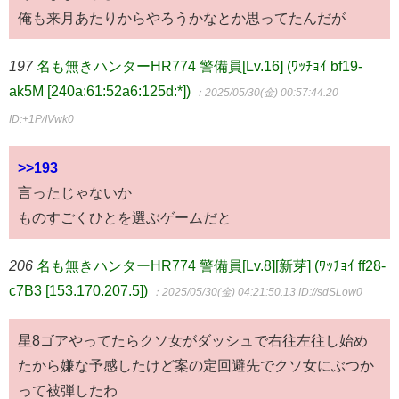
俺も来月あたりからやろうかなとか思ってたんだが
197
名も無きハンターHR774 警備員[Lv.16] (ﾜｯﾁｮｲ bf19-
ak5M [240a:61:52a6:125d:*])
：2025/05/30(金) 00:57:44.20
ID:+1P/IVwk0
>>193
言ったじゃないか
ものすごくひとを選ぶゲームだと
206
名も無きハンターHR774 警備員[Lv.8][新芽] (ﾜｯﾁｮｲ ff28-
c7B3 [153.170.207.5])
：2025/05/30(金) 04:21:50.13
ID://sdSLow0
星8ゴアやってたらクソ女がダッシュで右往左往し始め
たから嫌な予感したけど案の定回避先でクソ女にぶつか
って被弾したわ