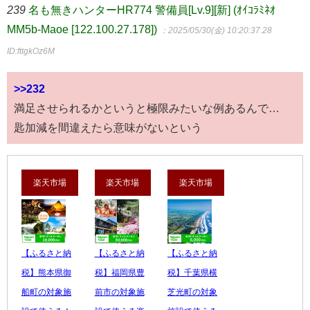
239
名も無きハンターHR774 警備員[Lv.9][新] (ｵｲｺﾗﾐﾈｵ
MM5b-Maoe [122.100.27.178])
：2025/05/30(金) 10:20:37.28
ID:fttgkOz6M
>>232
満足させられるかというと極限みたいな例あるんで…
匙加減を間違えたら意味がないという
楽天市場
楽天市場
楽天市場
【ふるさと納
【ふるさと納
【ふるさと納
税】熊本県御
税】福岡県豊
税】千葉県横
船町の対象施
前市の対象施
芝光町の対象