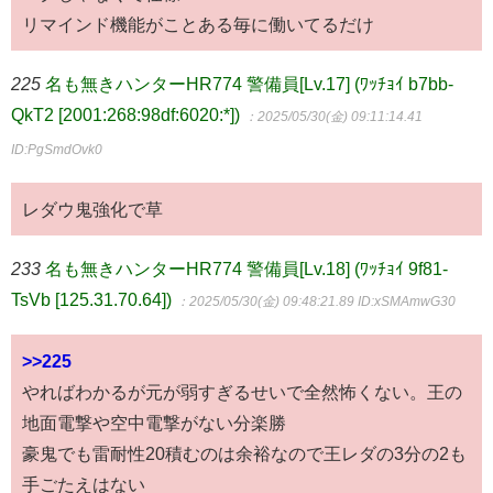
リマインド機能がことある毎に働いてるだけ
225
名も無きハンターHR774 警備員[Lv.17] (ﾜｯﾁｮｲ b7bb-
QkT2 [2001:268:98df:6020:*])
：2025/05/30(金) 09:11:14.41
ID:PgSmdOvk0
レダウ鬼強化で草
233
名も無きハンターHR774 警備員[Lv.18] (ﾜｯﾁｮｲ 9f81-
TsVb [125.31.70.64])
：2025/05/30(金) 09:48:21.89
ID:xSMAmwG30
>>225
やればわかるが元が弱すぎるせいで全然怖くない。王の
地面電撃や空中電撃がない分楽勝
豪鬼でも雷耐性20積むのは余裕なので王レダの3分の2も
手ごたえはない