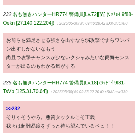
232
名も無きハンターHR774 警備員[Lv.72][苗] (ﾜｯﾁｮｲ 9f88-
Oekn [27.140.122.204])
：2025/05/30(金) 09:46:28.42
ID:K0/uCtel0
お前らを満足させる強さを出すなら弱攻撃ですらワンパ
ン出すしかないなもう
尚且つ攻撃チャンスが少ないクシャみたいな簡悔モンス
ターが出るのもわかる気がする
235
名も無きハンターHR774 警備員[Lv.18] (ﾜｯﾁｮｲ 9f81-
TsVb [125.31.70.64])
：2025/05/30(金) 09:55:22.20
ID:xSMAmwG30
>>232
そりゃそうやろ。悪質タックルこそ正義
我々は超難易度をずっと待ち望んでいるベヒ！！