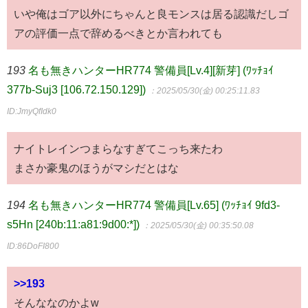
いや俺はゴア以外にちゃんと良モンスは居る認識だしゴ
アの評価一点で辞めるべきとか言われても
193
名も無きハンターHR774 警備員[Lv.4][新芽] (ﾜｯﾁｮｲ
377b-Suj3 [106.72.150.129])
：2025/05/30(金) 00:25:11.83
ID:JmyQfIdk0
ナイトレインつまらなすぎてこっち来たわ
まさか豪鬼のほうがマシだとはな
194
名も無きハンターHR774 警備員[Lv.65] (ﾜｯﾁｮｲ 9fd3-
s5Hn [240b:11:a81:9d00:*])
：2025/05/30(金) 00:35:50.08
ID:86DoFI800
>>193
そんななのかよw