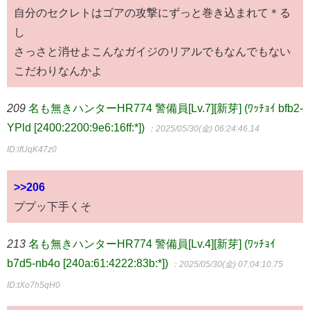
自分のセクレトはゴアの攻撃にずっと巻き込まれて＊る
し
さっさと消せよこんなガイジのリアルでもなんでもない
こだわりなんかよ
209
名も無きハンターHR774 警備員[Lv.7][新芽] (ﾜｯﾁｮｲ bfb2-
YPld [2400:2200:9e6:16ff:*])
：2025/05/30(金) 06:24:46.14
ID:ifUqK47z0
>>206
ププッ下手くそ
213
名も無きハンターHR774 警備員[Lv.4][新芽] (ﾜｯﾁｮｲ
b7d5-nb4o [240a:61:4222:83b:*])
：2025/05/30(金) 07:04:10.75
ID:tXo7h5qH0