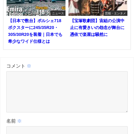
ニュース
芸能・エンタメ
【日本で数台】ポルシェ718
【宝塚歌劇団】宙組の公演中
ボクスターに245/35R20・
止に有愛きいの怨念が舞台に
305/30R20を装着｜日本でも
憑依で楽屋は騒然に
希少なワイド仕様とは
コメント
※
名前
※