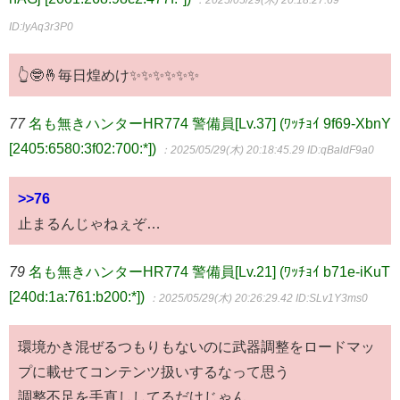
ID:lyAq3r3P0
👆🤓🤞毎日煌めけ✨✨✨✨✨✨
77
名も無きハンターHR774 警備員[Lv.37] (ﾜｯﾁｮｲ 9f69-XbnY
[2405:6580:3f02:700:*])
：2025/05/29(木) 20:18:45.29
ID:qBaldF9a0
>>76
止まるんじゃねぇぞ…
79
名も無きハンターHR774 警備員[Lv.21] (ﾜｯﾁｮｲ b71e-iKuT
[240d:1a:761:b200:*])
：2025/05/29(木) 20:26:29.42
ID:SLv1Y3ms0
環境かき混ぜるつもりもないのに武器調整をロードマッ
プに載せてコンテンツ扱いするなって思う
調整不足を手直ししてるだけじゃん