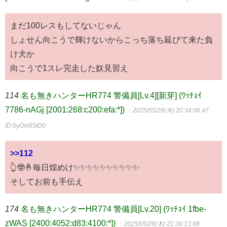
まだ100レスもしてないじゃん
しょせん向こうで輝けないからこっち落ち延びて来た負
け犬か
向こうで1スレ完走した奴見習え
114
名も無きハンターHR774 警備員[Lv.4][新芽] (ﾜｯﾁｮｲ
7786-nAGj [2001:268:c200:efa:*])
：2025/05/29(木) 20:34:06.47
ID:0yOm95ID0
>>112
👆🤓🤞毎日煌めけ✨✨✨✨✨✨✨✨✨✨
そしてお前も手伝え
174
名も無きハンターHR774 警備員[Lv.20] (ﾜｯﾁｮｲ 1fbe-
zWAS [2400:4052:d83:4100:*])
：2025/05/29(木) 21:36:13.88