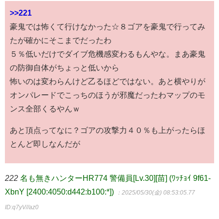
>>221
豪鬼では怖くて行けなかった☆８ゴアを豪鬼で行ってみ
たが確かにそこまでだったわ
５％低いだけでダイブ危機感変わるもんやな。まあ豪鬼
の防御自体がちょっと低いから
怖いのは変わらんけど乙るほどではない。あと横やりが
オンパレードでこっちのほうが邪魔だったわマップのモ
ンス全部くるやんｗ
あと頂点ってなに？ゴアの攻撃力４０％も上がったらほ
とんど即しなんだが
222
名も無きハンターHR774 警備員[Lv.30][苗] (ﾜｯﾁｮｲ 9f61-
XbnY [2400:4050:d442:b100:*])
：2025/05/30(金) 08:53:05.77
ID:q7yV//az0