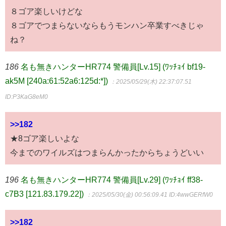
８ゴア楽しいけどな
８ゴアでつまらないならもうモンハン卒業すべきじゃ
ね？
186
名も無きハンターHR774 警備員[Lv.15] (ﾜｯﾁｮｲ bf19-
ak5M [240a:61:52a6:125d:*])
：2025/05/29(木) 22:37:07.51
ID:P3KaG8eM0
>>182
★8ゴア楽しいよな
今までのワイルズはつまらんかったからちょうどいい
196
名も無きハンターHR774 警備員[Lv.29] (ﾜｯﾁｮｲ ff38-
c7B3 [121.83.179.22])
：2025/05/30(金) 00:56:09.41
ID:4wwGERfW0
>>182