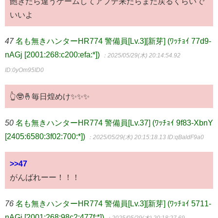
飽きたら違うゲームしてアプデ来たらまた戻るくらいで
いいよ
47
名も無きハンターHR774 警備員[Lv.3][新芽] (ﾜｯﾁｮｲ 77d9-
nAGj [2001:268:c200:efa:*])
：2025/05/29(木) 20:14:54.92
ID:0yOm95ID0
👆🤓🤞毎日煌めけ✨✨✨
50
名も無きハンターHR774 警備員[Lv.37] (ﾜｯﾁｮｲ 9f83-XbnY
[2405:6580:3f02:700:*])
：2025/05/29(木) 20:15:18.13
ID:qBaldF9a0
>>47
がんばれーー！！！
76
名も無きハンターHR774 警備員[Lv.3][新芽] (ﾜｯﾁｮｲ 5711-
nAGj [2001:268:98c2:477f:*])
：2025/05/29(木) 20:18:27.69