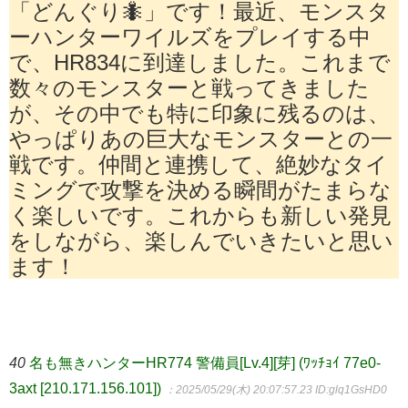
「どんぐり🐜」です！最近、モンスタ
ーハンターワイルズをプレイする中
で、HR834に到達しました。これまで
数々のモンスターと戦ってきました
が、その中でも特に印象に残るのは、
やっぱりあの巨大なモンスターとの一
戦です。仲間と連携して、絶妙なタイ
ミングで攻撃を決める瞬間がたまらな
く楽しいです。これからも新しい発見
をしながら、楽しんでいきたいと思い
ます！
40
名も無きハンターHR774 警備員[Lv.4][芽] (ﾜｯﾁｮｲ 77e0-
3axt [210.171.156.101])
：2025/05/29(木) 20:07:57.23
ID:glq1GsHD0