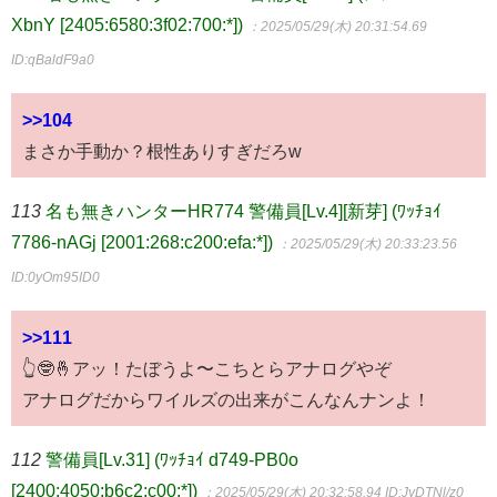
XbnY [2405:6580:3f02:700:*])
：2025/05/29(木) 20:31:54.69
ID:qBaldF9a0
>>104
まさか手動か？根性ありすぎだろw
113
名も無きハンターHR774 警備員[Lv.4][新芽] (ﾜｯﾁｮｲ
7786-nAGj [2001:268:c200:efa:*])
：2025/05/29(木) 20:33:23.56
ID:0yOm95ID0
>>111
👆🤓🤞アッ！たぼうよ〜こちとらアナログやぞ
アナログだからワイルズの出来がこんなんナンよ！
112
警備員[Lv.31] (ﾜｯﾁｮｲ d749-PB0o
[2400:4050:b6c2:c00:*])
：2025/05/29(木) 20:32:58.94
ID:JyDTNl/z0