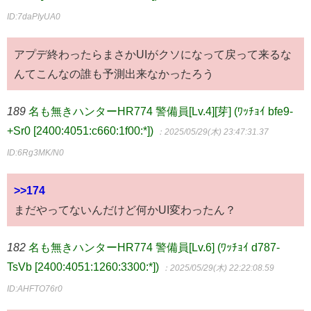
ID:7daPIyUA0
アプデ終わったらまさかUIがクソになって戻って来るな
んてこんなの誰も予測出来なかったろう
189
名も無きハンターHR774 警備員[Lv.4][芽] (ﾜｯﾁｮｲ bfe9-
+Sr0 [2400:4051:c660:1f00:*])
：2025/05/29(木) 23:47:31.37
ID:6Rg3MK/N0
>>174
まだやってないんだけど何かUI変わったん？
182
名も無きハンターHR774 警備員[Lv.6] (ﾜｯﾁｮｲ d787-
TsVb [2400:4051:1260:3300:*])
：2025/05/29(木) 22:22:08.59
ID:AHFTO76r0