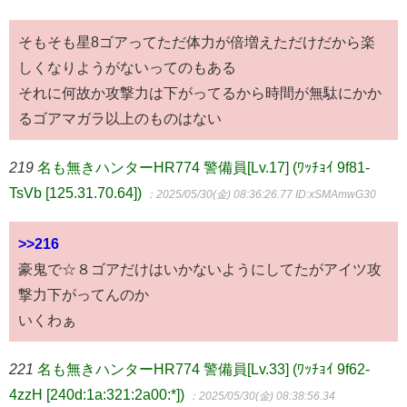
そもそも星8ゴアってただ体力が倍増えただけだから楽
しくなりようがないってのもある
それに何故か攻撃力は下がってるから時間が無駄にかか
るゴアマガラ以上のものはない
219
名も無きハンターHR774 警備員[Lv.17] (ﾜｯﾁｮｲ 9f81-
TsVb [125.31.70.64])
：2025/05/30(金) 08:36:26.77
ID:xSMAmwG30
>>216
豪鬼で☆８ゴアだけはいかないようにしてたがアイツ攻
撃力下がってんのか
いくわぁ
221
名も無きハンターHR774 警備員[Lv.33] (ﾜｯﾁｮｲ 9f62-
4zzH [240d:1a:321:2a00:*])
：2025/05/30(金) 08:38:56.34