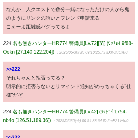
なんか二人クエストで数分一緒になっただけの人から鬼
のようにリンクの誘いとフレンド申請来る
こえーよ距離感バグってるよ
224
名も無きハンターHR774 警備員[Lv.72][苗] (ﾜｯﾁｮｲ 9f88-
Oekn [27.140.122.204])
：2025/05/30(金) 09:10:25.73
ID:K0/uCtel0
>>222
それちゃんと拒否ってる？
明示的に拒否らないとリマインド通知がめっちゃくる"仕
様"だぞ
234
名も無きハンターHR774 警備員[Lv.42] (ﾜｯﾁｮｲ 1754-
nb4o [126.51.189.36])
：2025/05/30(金) 09:54:38.64
ID:5mE21VAo0
>>222