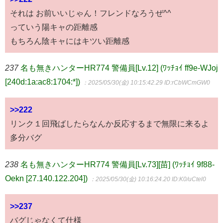
それは お前いいじゃん！フレンドなろうぜ^^
っていう陽キャの距離感
もちろん陰キャにはキツい距離感
237
名も無きハンターHR774 警備員[Lv.12] (ﾜｯﾁｮｲ ff9e-WJoj
[240d:1a:ac8:1704:*])
：2025/05/30(金) 10:15:42.29
ID:rCbWCmGW0
>>222
リンク１回飛ばしたらなんか反応するまで無限に来るよ
多分バグ
238
名も無きハンターHR774 警備員[Lv.73][苗] (ﾜｯﾁｮｲ 9f88-
Oekn [27.140.122.204])
：2025/05/30(金) 10:16:24.20
ID:K0/uCtel0
>>237
バグじゃなくて仕様