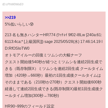
ID:cPhW0WoE0
>>219
5%低いらしい😰
213 名も無きハンターHR774 (ﾜｯﾁｮｲ 9f02-l8Lw [240a:61:
6113:4ca:* [上級国民]]) sage 2025/05/28(水) 17:46:14.19 I
D:RfOSIoTW0
オトモアイルーの回復ミツムシの大幅ナーフ
クエスト開始後540秒が経つとミツムシを連続2回生成で
きる（既存制限X）ミツムシを連続2回生成 クールタイム
増加（420秒→660秒）最初の1回生成後クールタイムは
そのままである（210秒か270秒）クエスト開始後600秒
経過して連続2回生成できる(既存制限X)最初1回生成後ク
ールタイム増加(300秒→780秒)
HR90~999のフィールド設定