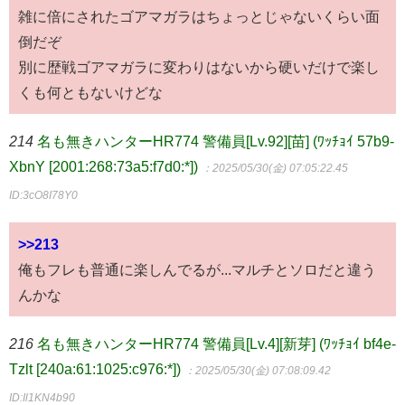
雑に倍にされたゴアマガラはちょっとじゃないくらい面
倒だぞ
別に歴戦ゴアマガラに変わりはないから硬いだけで楽し
くも何ともないけどな
214
名も無きハンターHR774 警備員[Lv.92][苗] (ﾜｯﾁｮｲ 57b9-
XbnY [2001:268:73a5:f7d0:*])
：2025/05/30(金) 07:05:22.45
ID:3cO8I78Y0
>>213
俺もフレも普通に楽しんでるが...マルチとソロだと違う
んかな
216
名も無きハンターHR774 警備員[Lv.4][新芽] (ﾜｯﾁｮｲ bf4e-
Tzlt [240a:61:1025:c976:*])
：2025/05/30(金) 07:08:09.42
ID:Il1KN4b90