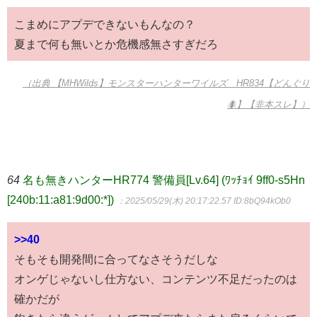
こまめにアプデできないもんなの？
夏まで何も無いとか危機感無さすぎだろ
（出典 【MHWilds】モンスターハンターワイルズ HR834【どんぐり
🐜】【非本スレ】）
64
名も無きハンターHR774 警備員[Lv.64] (ﾜｯﾁｮｲ 9ff0-s5Hn
[240b:11:a81:9d00:*])
：2025/05/29(木) 20:17:22.57
ID:8bQ94kOb0
>>40
そもそも開発間に合ってなさそうだしな
オンゲじゃないし仕方ない、コンテンツ不足だったのは
確かだが