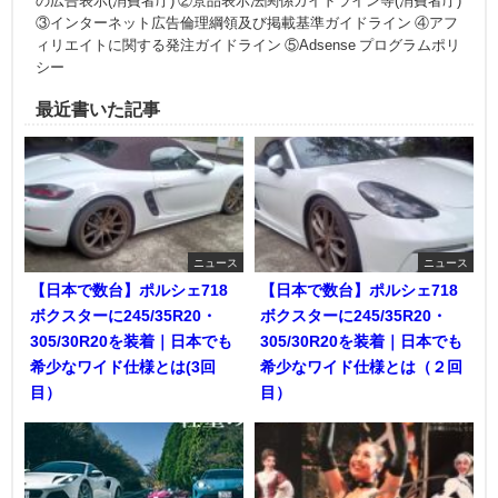
の広告表示(消費者庁) ②景品表示法関係ガイドライン等(消費者庁)
③インターネット広告倫理綱領及び掲載基準ガイドライン ④アフ
ィリエイトに関する発注ガイドライン ⑤Adsense プログラムポリ
シー
最近書いた記事
ニュース
ニュース
【日本で数台】ポルシェ718
【日本で数台】ポルシェ718
ボクスターに245/35R20・
ボクスターに245/35R20・
305/30R20を装着｜日本でも
305/30R20を装着｜日本でも
希少なワイド仕様とは(3回
希少なワイド仕様とは（２回
目）
目）