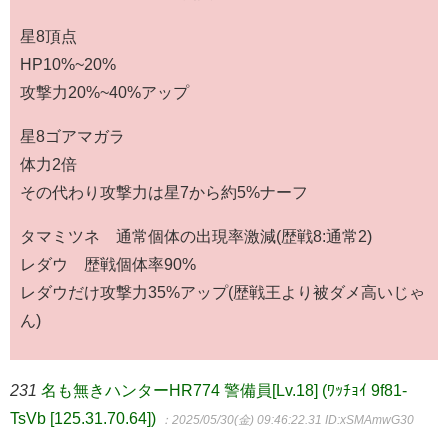
星8頂点
HP10%~20%
攻撃力20%~40%アップ
星8ゴアマガラ
体力2倍
その代わり攻撃力は星7から約5%ナーフ
タマミツネ 通常個体の出現率激減(歴戦8:通常2)
レダウ 歴戦個体率90%
レダウだけ攻撃力35%アップ(歴戦王より被ダメ高いじゃ
ん)
231
名も無きハンターHR774 警備員[Lv.18] (ﾜｯﾁｮｲ 9f81-
TsVb [125.31.70.64])
：2025/05/30(金) 09:46:22.31
ID:xSMAmwG30