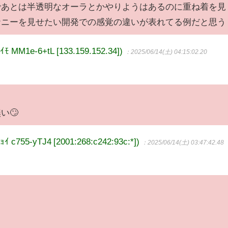
であとは半透明なオーラとかやりようはあるのに重ね着を見
ナニーを見せたい開発での感覚の違いが表れてる例だと思う
M1e-6+tL [133.159.152.34])
：2025/06/14(土) 04:15:02.20
い🙄
55-yTJ4 [2001:268:c242:93c:*])
：2025/06/14(土) 03:47:42.48