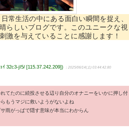
は、日常生活の中にある面白い瞬間を捉え、
素晴らしいブログです。このユニークな視
に刺激を与えていることに感謝します！
c3-jI5/ [115.37.242.209])
：2025/06/14(土) 03:44:42.80
かれてたのに続投させる辺り自分のオナニーをいかに押し付
からもうマジに救いようがないよね
ダサ雨がっぱで隠す意味が本当にわからん