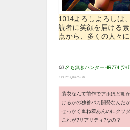
1014よろしよろし
読者に笑顔を届ける
点から、多くの人々
60
名も無きハンターHR774 (ﾜｯﾁｮｲ 32
ID:UdOQVRHO0
装衣なんて前作でアホほど叩
けるかの独善バカ開発なんだ
せっかく重ね着あんのにクソ
これが?リアリティ?なの？