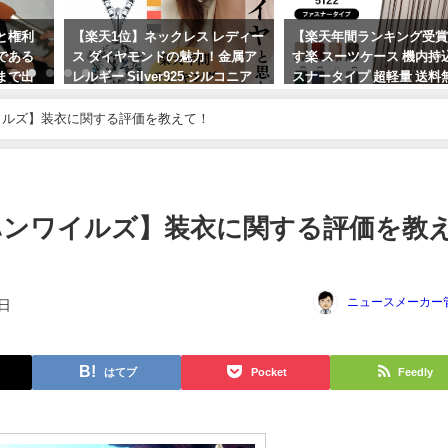
と権利
【楽天1位】ネックレス レディー
【楽天年間ランキング受
である
ス ダイヤモンドの魅力！金属ア
す楽 スーツケース 機内持
まで出
レルギー Silver925 ジルコニア
スナータイプ 超軽量 送
て沈黙
ピンクゴールド プラチナ ホワイ
トラベル
トデーお返し、プレゼントに最
ワイルズ】装衣に関する評価を教えて！
2024年4月4日
適
2024年2月27日
ンハンワイルズ】装衣に関する評価を教
ニュースメーカー
4日
はてブ
Pocket
Feedly