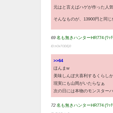
元はと言えばハゲが作った人
そんなものが、13900円と同
69
名も無きハンターHR774 (ﾜｯﾁｮｲ 5e
ID:nOx7ODEj0
>>64
ほんまw
美味しんぼ大喜利するくらしか
現実にも山岡がいたらなぁ
次の日には本物のモンスターハ
72
名も無きハンターHR774 (ﾜｯﾁｮｲ c7