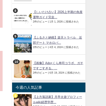
【しいたけ占い】2026上半期の魚座
運勢ガイド完全...
2件のビュー
|
1月 1, 2026 に投稿された
【ふるさと納税】楽天トラベル 近
郊デート マホロバ...
2件のビュー
|
4月 4, 2024 に投稿された
【画像】Ado×くら寿司コラボ、ガチ
ですごすぎる。...
2件のビュー
|
6月 19, 2024 に投稿された
今週の人気記事
【上方落語家】月亭太遊プロフィー
ルwiki経歴学歴...