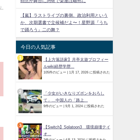
怨念が舞台に憑依で楽屋は騒然に
目）
【嵐】ラストライブの裏側。政治利用という
か、次期選書で立候補だよ〜！星野源『うち
で踊ろう』二の舞？
今日の人気記事
【上方落語家】月亭太遊プロフィー
ルwiki経歴学歴...
105件のビュー
|
1月 17, 2026 に投稿された
「少女がいきなりズボンをおろし
て」…中国人の「路上...
9件のビュー
|
9月 1, 2024 に投稿された
【Switch】Splatoon3 環境崩壊テイ
オ...
2件のビュー
|
4月 13, 2024 に投稿された