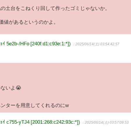
気の土台をこねくり回して作ったゴミじゃないか。
じ価値があるというのかよ。
2b-/HFo [240f:d1:c93e:1:*])
：2025/06/14(土) 03:54:42.57
ないよ😭
ンターを用意してくれるのにw
55-yTJ4 [2001:268:c242:93c:*])
：2025/06/14(土) 03:57:09.53