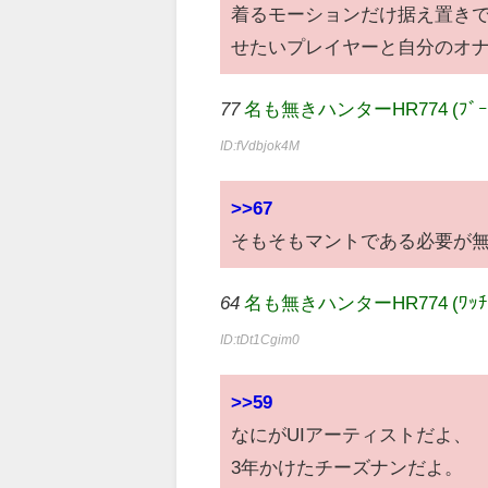
着るモーションだけ据え置き
せたいプレイヤーと自分のオ
77
名も無きハンターHR774 (ﾌﾞｰｲﾓ M
ID:fVdbjok4M
>>67
そもそもマントである必要が無
64
名も無きハンターHR774 (ﾜｯﾁｮｲ c7
ID:tDt1Cgim0
>>59
なにがUIアーティストだよ、
3年かけたチーズナンだよ。