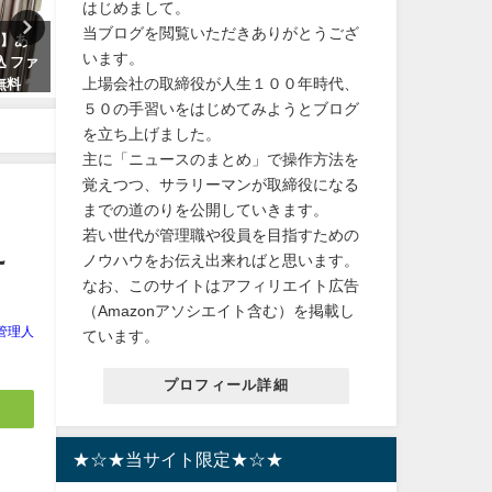
はじめまして。
当ブログを閲覧いただきありがとうござ
賞】あ
【クーポン】無地包装 サガミ001
【送料無料】幻の銘菓！カ
います。
込 ファ
レギュラーサイズ3箱セット【相
の魅力とおすすめの味、今
上場会社の取締役が人生１００年時代、
料無料
模ゴム/コンドーム】送料無料
限定発売！
５０の手習いをはじめてみようとブログ
2024年6月2日
2024年1月27日
を立ち上げました。
主に「ニュースのまとめ」で操作方法を
覚えつつ、サラリーマンが取締役になる
までの道のりを公開していきます。
若い世代が管理職や役員を目指すための
え
ノウハウをお伝え出来ればと思います。
なお、このサイトはアフィリエイト広告
（Amazonアソシエイト含む）を掲載し
管理人
ています。
プロフィール詳細
★☆★当サイト限定★☆★