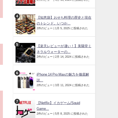
【知恵袋】おせち料理の歴史と現在
のトレンド。いつか...
2件のビュー
|
1月 5, 2025 に投稿された
【楽天レビューが凄い！】美陽堂ミ
ネラルウォーターの...
2件のビュー
|
2月 14, 2024 に投稿された
iPhone 14 Pro Maxの魅力を徹底解
説...
2件のビュー
|
3月 11, 2024 に投稿された
【Netflix】イカゲーム/Squid
Game...
2件のビュー
|
5月 8, 2025 に投稿された