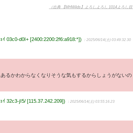
（出典 【MHWilds】よろしよろし 1014よろし
0-d0I+ [2400:2200:2f6:a918:*])
：2025/06/14(土) 03:49:32.30
果あるかわからなくなりそうな気もするからしょうがないの
c3-jI5/ [115.37.242.209])
：2025/06/14(土) 03:55:16.23