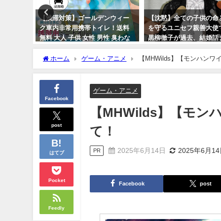
愛きい
【渋滞対策】ゴールデンウィー
【沈黙】全ての子供の命
式は10
ク車内非常用携帯トイレ！送料
を守るユニセフ親善大使
で執り行な
無料 大人 子供 女性 男性 臭わな
黒柳徹子が過去、結婚話
いた飛び
い 使い捨て 固まる 簡易トイレ
たジャニー喜多川につい
、満月の
する訳が闇すぎる。
ホーム
ゲーム・アニメ
【MHWilds】【モンハン
2024年4月30日
2023年9月22日
ゲーム・アニメ
Facebook
【MHWilds】【モ
post
て！
2025年6月14日
2025年6月1
PR
はてブ
Pocket
Facebook
post
Feedly