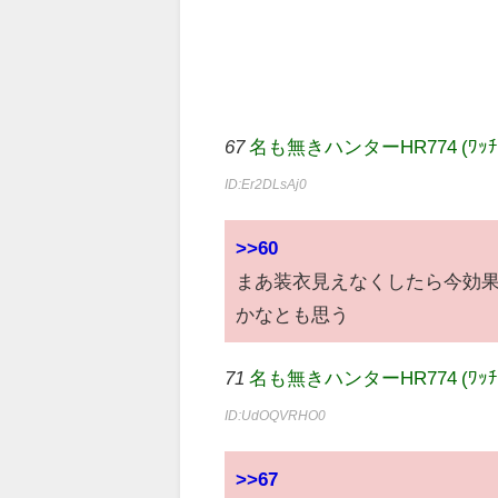
67
名も無きハンターHR774 (ﾜｯﾁｮｲ 03c
ID:Er2DLsAj0
>>60
まあ装衣見えなくしたら今効
かなとも思う
71
名も無きハンターHR774 (ﾜｯﾁｮｲ 32
ID:UdOQVRHO0
>>67