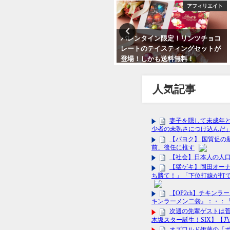
アフィリエイト
アフィリエイト
【新木優子の裸＊の写真多数】エ
バレンタイン限定！リンツチョコ
バーカラーワンデーナチュラルの
レートのテイスティングセットが
魅力と使い方 クーポン 送料無
登場！しかも送料無料！
料！
2024年2月6日
2024年2月13日
人気記事