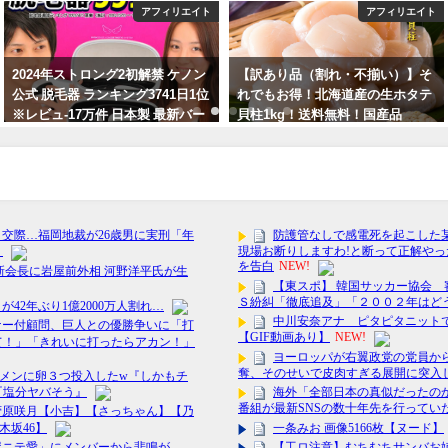
アフィリエイト
アフィリエイト
2024年ストロング2初解禁 ケノン
【訳あり品（割れ・不揃い）】そ
公式 脱毛器 ランキング3741日1位
れでもお得！北海道産の生ホタテ
※レビュ-17万件 日本製 最新バー
貝柱1kg！送料無料！国産品
ジョン 美顔器 家庭用 ムダ毛 ヒゲ
2024年2月20日
ボディ
2024年4月12日