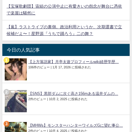
【宝塚歌劇団】宙組の公演中止に有愛きいの怨念が舞台に憑依
で楽屋は騒然に
【嵐】ラストライブの裏側。政治利用というか、次期選書で立
候補だよ〜！星野源『うちで踊ろう』二の舞？
今日の人気記事
【上方落語家】月亭太遊プロフィールwiki経歴学歴...
106件のビュー
|
1月 17, 2026 に投稿された
【SNS】黒部ダムに次ぐ高さ156mある温井ダムの...
2件のビュー
|
10月 2, 2025 に投稿された
【MHWs】モンスターハンターワイルズGに望む事公...
2件のビュー
|
10月 4, 2025 に投稿された