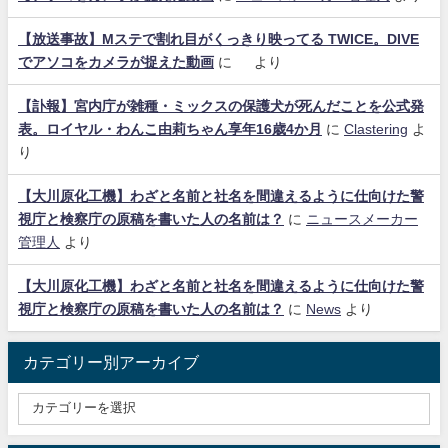
【放送事故】Mステで割れ目がくっきり映ってる TWICE。DIVE
でアソコをカメラが捉えた動画
に
より
【訃報】宮内庁が雑種・ミックスの保護犬が死んだことを公式発
表。ロイヤル・わんこ由莉ちゃん享年16歳4か月
に
Clastering
よ
り
【大川原化工機】わざと名前と社名を間違えるように仕向けた警
視庁と検察庁の原稿を書いた人の名前は？
に
ニュースメーカー
管理人
より
【大川原化工機】わざと名前と社名を間違えるように仕向けた警
視庁と検察庁の原稿を書いた人の名前は？
に
News
より
カテゴリー別アーカイブ