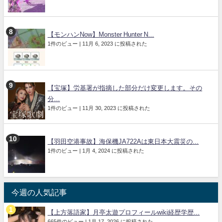
【モンハンNow】Monster Hunter N...
1件のビュー
|
11月 6, 2023 に投稿された
【宝塚】労基署が指摘した部分だけ変更します。その
分...
1件のビュー
|
11月 30, 2023 に投稿された
【羽田空港事故】海保機JA722Aは東日本大震災の...
1件のビュー
|
1月 4, 2024 に投稿された
今週の人気記事
【上方落語家】月亭太遊プロフィールwiki経歴学歴...
665件のビュー
|
1月 17, 2026 に投稿された