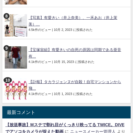
【写真】有愛きい（井上奈美）、一禾あお（井上茉
美）...
4.5k件のビュー
|
10月 2, 2023 に投稿された
【宝塚宙組】有愛きいの自死の原因は同期である亜音
有...
4.1k件のビュー
|
10月 15, 2023 に投稿された
【訃報】タカラジェンヌが自殺！自宅マンションから
飛...
4.1k件のビュー
|
10月 1, 2023 に投稿された
最新コメント
【放送事故】Mステで割れ目がくっきり映ってる TWICE。DIVE
でアソコをカメラが捉えた動画
に
ニュースメーカー管理人
より