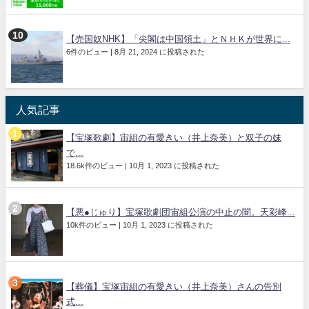
【売国奴NHK】「尖閣は中国領土」とＮＨＫが世界に...
6件のビュー
|
8月 21, 2024 に投稿された
人気記事
【宝塚歌劇】宙組の有愛きい（井上奈美）と双子の妹
で...
18.6k件のビュー
|
10月 1, 2023 に投稿された
【悪●じゅり】宝塚歌劇団宙組公演の中止の闇。天彩峰...
10k件のビュー
|
10月 1, 2023 に投稿された
【葬儀】宝塚宙組の有愛きい（井上奈美）さんの告別
式...