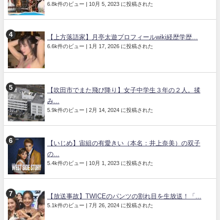
6.8k件のビュー
|
10月 5, 2023 に投稿された
【上方落語家】月亭太遊プロフィールwiki経歴学歴...
6.6k件のビュー
|
1月 17, 2026 に投稿された
【吹田市でまた飛び降り】女子中学生３年の２人。揉
み...
5.9k件のビュー
|
2月 14, 2024 に投稿された
【いじめ】宙組の有愛きい（本名：井上奈美）の双子
の...
5.4k件のビュー
|
10月 1, 2023 に投稿された
【放送事故】TWICEのパンツの割れ目を生放送！「...
5.1k件のビュー
|
7月 26, 2024 に投稿された