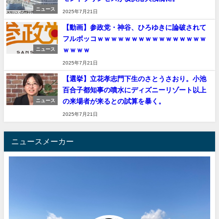
ニュース
2025年7月21日
【動画】参政党・神谷、ひろゆきに論破されて
フルボッコｗｗｗｗｗｗｗｗｗｗｗｗｗｗｗｗ
ｗｗｗｗ
ニュース
2025年7月21日
【選挙】立花孝志門下生のさとうさおり。小池
百合子都知事の噴水にディズニーリゾート以上
の来場者が来るとの試算を暴く。
ニュース
2025年7月21日
ニュースメーカー