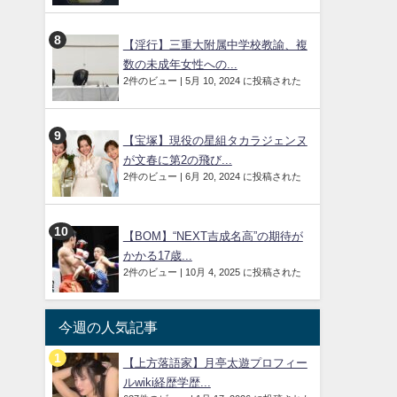
【淫行】三重大附属中学校教諭、複
数の未成年女性への...
2件のビュー
|
5月 10, 2024 に投稿された
【宝塚】現役の星組タカラジェンヌ
が文春に第2の飛び...
2件のビュー
|
6月 20, 2024 に投稿された
【BOM】“NEXT吉成名高”の期待が
かかる17歳...
2件のビュー
|
10月 4, 2025 に投稿された
今週の人気記事
【上方落語家】月亭太遊プロフィー
ルwiki経歴学歴...