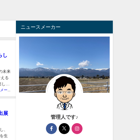
ニュースメーカー
らし
ムの未来
考える
楽しむ
ニュースメーカー管理人
出展
管理人です♪
し、
を生