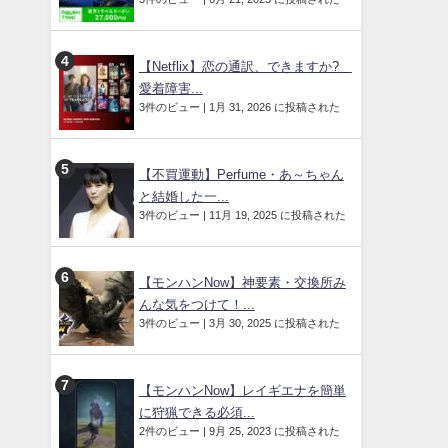
【Netflix】恋の通訳、できますか?
愛着障害...
3件のビュー
|
1月 31, 2026 に投稿された
【不買運動】Perfume・あ～ちゃん
と結婚した一...
3件のビュー
|
11月 19, 2025 に投稿された
【モンハンNow】神要素・交換所み
んな気をつけて！...
3件のビュー
|
3月 30, 2025 に投稿された
【モンハンNow】レイギエナを簡単
に狩猟できる必須...
2件のビュー
|
9月 25, 2023 に投稿された