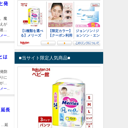
と発
、魔
えが
迷い
ニュースメーカー管理人
とは
■当サイト限定人気商品■
再発防
りに
が二
ニュースメーカー管理人
・延長
 …延