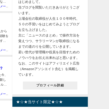
はじめまして。
な精
ニュースメーカー管理人
当ブログを閲覧いただきありがとうござ
います。
上場会社の取締役が人生１００年時代、
５０の手習いをはじめてみようとブログ
を立ち上げました。
人から
主に「ニュースのまとめ」で操作方法を
の経験を
覚えつつ、サラリーマンが取締役になる
する
までの道のりを公開していきます。
ニュースメーカー管理人
若い世代が管理職や役員を目指すための
ノウハウをお伝え出来ればと思います。
なお、このサイトはアフィリエイト広告
？
（Amazonアソシエイト含む）を掲載し
ています。
た今、
新し
イルズ
プロフィール詳細
ニュースメーカー管理人
★☆★当サイト限定★☆★