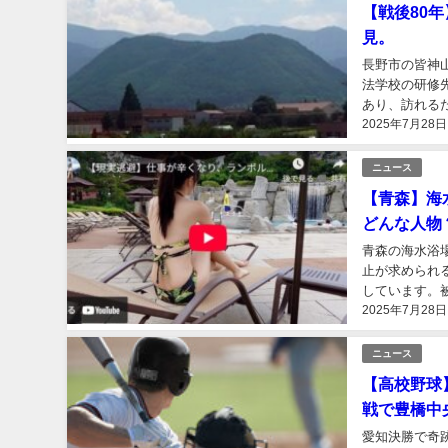
【戦後80
見。
長野市の皆神
法学校の研修
あり、訪れる
2025年7月28日
込みたくなるよ
ニュース
【青森】海
どんな人物
青森の海水浴
止が求められ
しています。
2025年7月28日
度と起きないよ
ニュース
【高校野球
戦で豊橋中
愛知決勝で奇