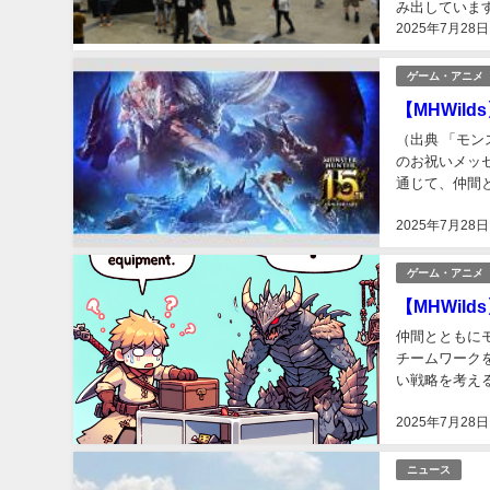
み出していま
2025年7月28日
巧なフィギュア
ゲーム・アニメ
【MHWi
（出典 「モ
のお祝いメッセ
通じて、仲間
ためには、コミ
2025年7月28日
ゲーム・アニメ
【MHWi
仲間とともにモ
チームワーク
い戦略を考える
HR1146）78
2025年7月28日
ニュース