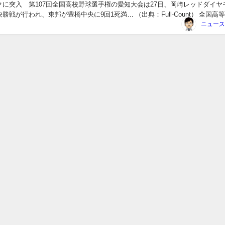
クに突入 第107回全国高校野球選手権の愛知大会は27日、岡崎レッドダイヤ
勝戦が行われ、東邦が豊橋中央に9回1死満… （出典：Full-Count） 全国高
 全国高等学校野球選手...