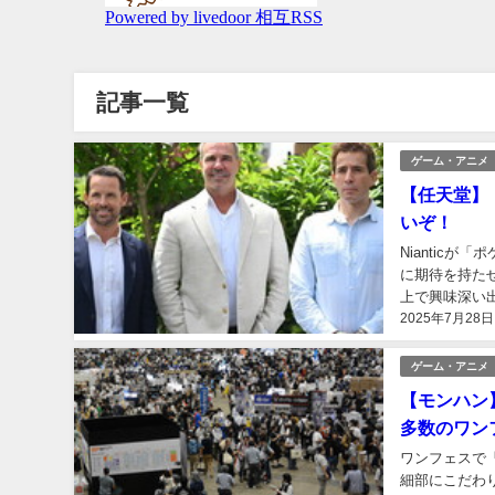
記事一覧
ゲーム・アニメ
【任天堂】
いぞ！
Niantic
に期待を持たせ
上で興味深い
2025年7月28日
ゲームの背後に
ゲーム・アニメ
【モンハン
多数のワン
ワンフェスで
細部にこだわ