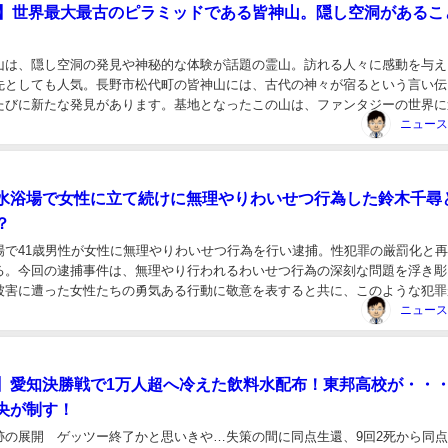
年】世界最大最古のピラミッドである皆神山。隠し空洞があるこ
山は、隠し空洞の発見や神秘的な体験が話題の霊山。訪れる人々に感動を与え
先としても人気。長野市松代町の皆神山には、古代の神々が宿るという言い伝
たびに新たな発見があります。基地となったこの山は、ファンタジーの世界に
うな神秘的な空間で、研修の場としても訪れる方々に...
水浴場で女性に立て続けに無理やりわいせつ行為した鈴木千尋
？
場で41歳男性が女性に無理やりわいせつ行為を行い逮捕。性犯罪の厳罰化と
る。今回の逮捕事件は、無理やり行われるわいせつ行為の深刻な問題を浮き彫
被害に遭った女性たちの勇気ある行動に敬意を表すると共に、このような犯罪
う、警察や地域社会が一丸となって対策を強化して...
】愛知決勝戦で1万人超へ冷えた飲料水配布！東邦高校が・・
央が制す！
跡の展開 ゲッツー終了かと思いきや…失策の間に同点生還、9回2死から同点