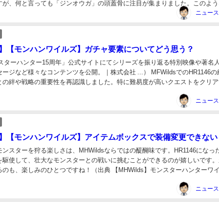
すが、何と言っても「ジンオウガ」の頭蓋骨に注目が集まりました。このよう
は、制作者の情熱と技術が感じられ、見る人々を楽し...
lds】【モンハンワイルズ】ガチャ要素についてどう思う？
ンスターハンター15周年」公式サイトにてシリーズを振り返る特別映像や著名
ージなど様々なコンテンツを公開。｜株式会社 ...） MFWildsでのHR1146
との絆や戦略の重要性を再認識しました。特に難易度が高いクエストをクリア
ュニケーションが不可欠で...
lds】【モンハンワイルズ】アイテムボックスで装備変更できない
ンスターを狩る楽しさは、MHWildsならではの醍醐味です。HR1146になっ
を駆使して、壮大なモンスターとの戦いに挑むことができるのが嬉しいです。
のも、楽しみのひとつですね！（出典 【MHWilds】モンスターハンターワ
3 名も無きハンターH...