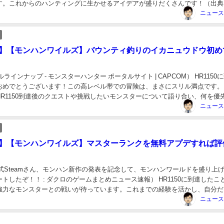
す。これからのハンティングに生かせるアイデアが盛りだくさんです！（出典
狩猟笛スレ 358曲目）165 名も無き...
lds】【モンハンワイルズ】バウンティ釣りのイカニュウドウ初め
ラインナップ - モンスターハンター ポータルサイト | CAPCOM） HR1150
おめでとうございます！この高レベル帯での冒険は、まさにスリル満点です。
HR1150到達後のクエストや挑戦したいモンスターについて語り合い、何を優
きか、またオススメの...
lds】【モンハンワイルズ】マスターランクを無料アプデすれば評
式Steamさん、モンハン新作の発表を記念して、モンハンワールドを盛り上
トしたぞ！！ : ダクロのゲームまとめニュース速報） HR1150に到達したこ
強力なモンスターとの戦いが待っています。これまでの経験を活かし、自分だ
磨いていきたいと思います。みん...