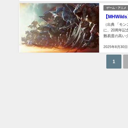
ゲーム・アニメ
【MHWi
（出典 「モン
に、20周年記念
難易度の高い
さんと情報を共
2025年8月30日
1