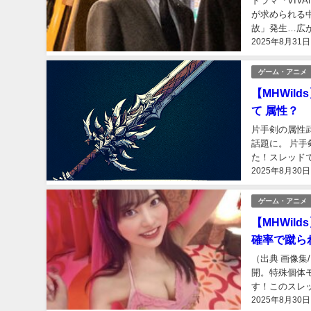
ドラマ『VIV
が求められる中
故」発生…広が
2025年8月31日
ラマ『VIVAN
ゲーム・アニメ
【MHWil
て 属性？
片手剣の属性
話題に。 片
た！スレッド
2025年8月30日
になりそうです
ゲーム・アニメ
【MHWil
確率で蹴ら
（出典 画像集/
開。特殊個体モ
す！このスレ
2025年8月30日
ェアし合って、