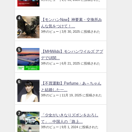
【モンハンNow】神要素・交換所み
んな気をつけて！...
3件のビュー
|
3月 30, 2025 に投稿された
【MHWilds】モンハンワイルズ アプ
デでUI関...
3件のビュー
|
6月 21, 2025 に投稿された
【不買運動】Perfume・あ～ちゃん
と結婚した一...
3件のビュー
|
11月 19, 2025 に投稿された
「少女がいきなりズボンをおろし
て」…中国人の「路上...
3件のビュー
|
9月 1, 2024 に投稿された