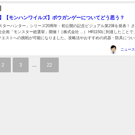
lds】【モンハンワイルズ】ボウガンゲーについてどう思う？
スターハンター」シリーズ20周年・初公開の記念ビジュアル第2弾を発表！ 
企画「モンスター総選挙」開催！ | 株式会社 ...） HR1150に到達したこと
クエストへの挑戦が可能になりました。攻略法やおすすめの武器・防具につい
有し、より強力なハンター...
2
3
…
22