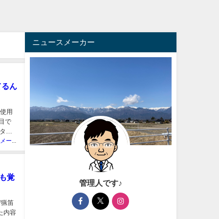
ニュースメーカー
てるん
の使用
目で
タイ
ニュースメーカー管理人
ても覚
管理人です♪
狩猟笛
た内容