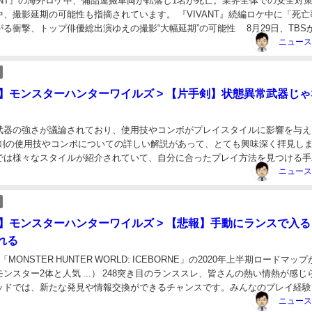
ANT』の海外ロケ中、備品運搬車両が転落し1名が死亡。業界全体での安全対
、撮影延期の可能性も指摘されています。 『VIVANT』続編ロケ中に「死亡
る衝撃、トップ俳優総出演ゆえの撮影“大幅延期”の可能性 8月29日、TBS
T』の海外ロケ中に転落事故...
ds】モンスターハンターワイルズ > 【片手剣】状態異常武器じ
武器の強さが議論されており、使用技やコンボがプレイスタイルに影響を与え
手剣の使用技やコンボについての詳しい解説があって、とても興味深く拝見し
では様々なスタイルが紹介されていて、自分に合ったプレイ方法を見つける手
。是非、他の武器種との比較や、それぞれの強みにつ...
ds】モンスターハンターワイルズ > 【悲報】手動にランスで入
れる
「MONSTER HUNTER WORLD: ICEBORNE」の2020年上半期ロードマッ
ンスター2体と人気 ...） 248突き目のランススレ、皆さんの熱い情熱が感じ
ッドでは、新たな発見や情報交換ができるチャンスです。みんなのプレイ経験
より楽し...