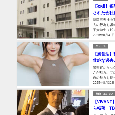
【盗撮】福
された会社
福岡市天神地
去の行為も認
子大学生（1
2025年8月31日
30日正午過ぎ
ニュース
【風営法】
壮絶な過去
警察官からセ
さが魅力。プ
自の魅力を持
2025年8月31日
ォーマンスに深
芸能・エンタメ
【VIVA
ら転落 T