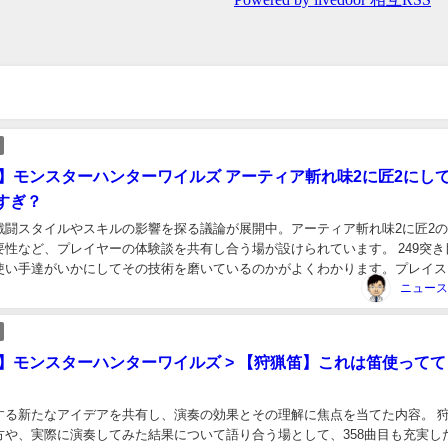
ds】モンスターハンターワイルズ アーティア斬れ味2に匠2にし
すぎ？
戦闘スタイルやスキルの影響を探る議論が展開中。アーティア斬れ味2に匠2
要性など、プレイヤーの体験談を共有し合う場が設けられています。 249突き
使い手達がいかにしてその技術を磨いているのかがよくわかります。プレイス
いが戦闘にどのように影響を与えているのか、...
ds】モンスターハンターワイルズ > 【狩猟笛】これは笛使って
する新たなアイデアを共有し、演奏の効果とその理解に焦点を当てた内容。 
方や、実際に演奏してみた結果について語り合う場として、358曲目も充実し