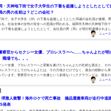
岡・天神地下街で女子大学生の下着を盗撮しようとしたとして
員の男の名前は？どこの会社？
下街で、女子大学生（19）の下着を盗撮しようとした35歳の会社員が逮捕。
める。社会全体の女性の安全への意識が問われる。福岡市天神の天神地下街で
9）の下着を盗撮しようとしたとして、会社員の男（35）が現行犯逮捕されま
、福岡市天神の天神地下街の家電販売店で、...
警察官からセクシー女優、プロレスラーへ……ちゃんよたが明
。職場でも。。。
クシー女優、プロレスラーへと変貌を遂げたちゃんよたの壮絶な過去と、その
ロレスラーとしてのちゃんよたは、その力強さだけでなく、過去の経験から来
っています。警察官やセクシー女優という多様なバックグラウンドは、彼女の
みを加え、見る人を引きつけてやみません。強さと美...
NT】堺雅人衝撃！海外ロケで死亡事故 備品運搬車両が走行中道
BS発表