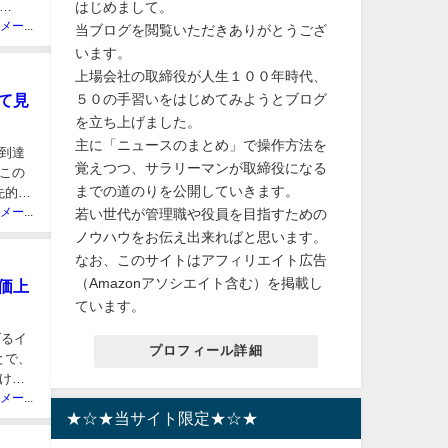
はじめまして。
ニュースメーカー管理人
当ブログを閲覧いただきありがとうござ
います。
上場会社の取締役が人生１００年時代、
５０の手習いをはじめてみようとブログ
て見
を立ち上げました。
主に「ニュースのまとめ」で操作方法を
に到達
覚えつつ、サラリーマンが取締役になる
この
までの道のりを公開していきます。
先的に
ニュースメーカー管理人
若い世代が管理職や役員を目指すための
ノウハウをお伝え出来ればと思います。
なお、このサイトはアフィリエイト広告
（Amazonアソシエイト含む）を掲載し
価上
ています。
げるイ
プロフィール詳細
とで、
けの
ニュースメーカー管理人
★☆★当サイト限定★☆★