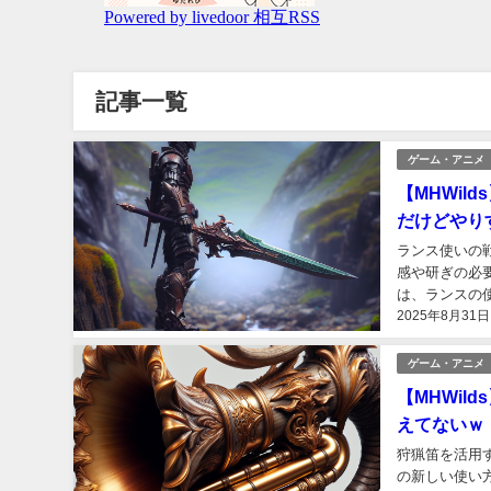
記事一覧
ゲーム・アニメ
【MHWil
だけどやり
ランス使いの
感や研ぎの必
は、ランスの
2025年8月31日
ルやスキルの違
ゲーム・アニメ
【MHWil
えてないｗ
狩猟笛を活用
の新しい使い