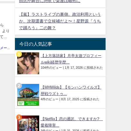
怨念が舞台に憑依で楽屋は騒然に
【嵐】ラストライブの裏側。政治利用という
か、次期選書で立候補だよ〜！星野源『うち
さら
で踊ろう』二の舞？
で、より
て皆
今日の人気記事
ニュースメーカー管理人
【上方落語家】月亭太遊プロフィー
ルwiki経歴学歴...
104件のビュー
|
1月 17, 2026 に投稿された
【MHWilds】【モンハンワイルズ】
歴戦ウズトゥ...
4件のビュー
|
8月 17, 2025 に投稿された
【Netflix】恋の通訳、できますか?
愛着障害...
3件のビュー
|
1月 31, 2026 に投稿された