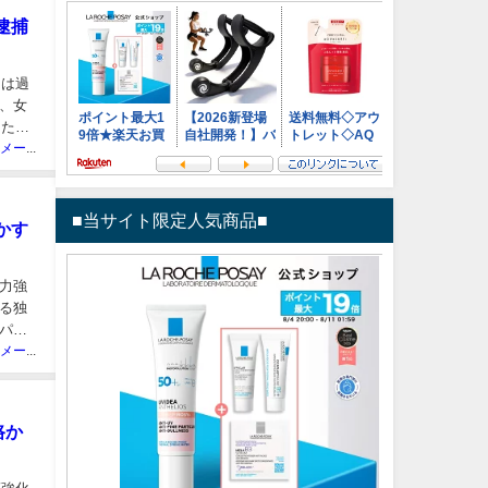
逮捕
男は過
、女
した。
ニュースメーカー管理人
■当サイト限定人気商品■
かす
力強
る独
パフ
ニュースメーカー管理人
路か