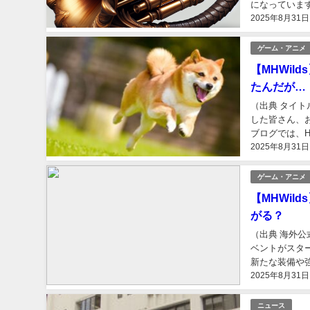
になっていま
2025年8月31日
【MHWilds】
ゲーム・アニメ
【MHWi
たんだが…
（出典 タイトル
した皆さん、
ブログでは、
2025年8月31日
強化していくべ
ゲーム・アニメ
【MHWi
がる？
（出典 海外公
ベントがスター
新たな装備や
2025年8月31日
狩りスタイルを
ニュース