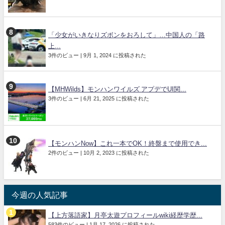
「少女がいきなりズボンをおろして」…中国人の「路
上...
3件のビュー
|
9月 1, 2024 に投稿された
【MHWilds】モンハンワイルズ アプデでUI関...
3件のビュー
|
6月 21, 2025 に投稿された
【モンハンNow】これ一本でOK！終盤まで使用でき...
2件のビュー
|
10月 2, 2023 に投稿された
今週の人気記事
【上方落語家】月亭太遊プロフィールwiki経歴学歴...
583件のビュー
|
1月 17, 2026 に投稿された