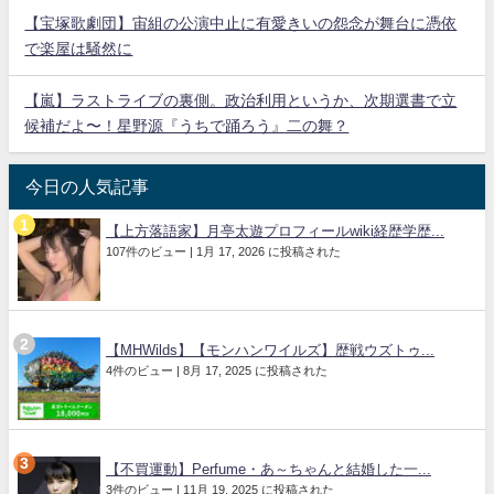
【宝塚歌劇団】宙組の公演中止に有愛きいの怨念が舞台に憑依
で楽屋は騒然に
【嵐】ラストライブの裏側。政治利用というか、次期選書で立
候補だよ〜！星野源『うちで踊ろう』二の舞？
今日の人気記事
【上方落語家】月亭太遊プロフィールwiki経歴学歴...
107件のビュー
|
1月 17, 2026 に投稿された
【MHWilds】【モンハンワイルズ】歴戦ウズトゥ...
4件のビュー
|
8月 17, 2025 に投稿された
【不買運動】Perfume・あ～ちゃんと結婚した一...
3件のビュー
|
11月 19, 2025 に投稿された