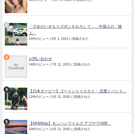
「少女がいきなりズボンをおろして」…中国人の「路
上...
14件のビュー
|
9月 1, 2024 に投稿された
お問い合わせ
14件のビュー
|
7月 12, 2023 に投稿された
【日本ダービー】ゴーイントゥスカイ・ 武豊とパント...
12件のビュー
|
5月 31, 2026 に投稿された
【MHWilds】モンハンワイルズ アプデでUI関...
10件のビュー
|
6月 21, 2025 に投稿された