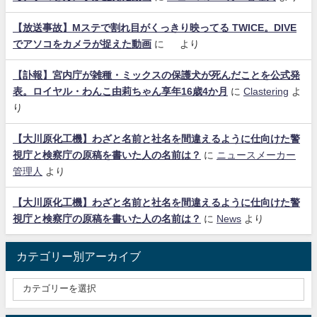
【放送事故】Mステで割れ目がくっきり映ってる TWICE。DIVE
でアソコをカメラが捉えた動画
に
より
【訃報】宮内庁が雑種・ミックスの保護犬が死んだことを公式発
表。ロイヤル・わんこ由莉ちゃん享年16歳4か月
に
Clastering
よ
り
【大川原化工機】わざと名前と社名を間違えるように仕向けた警
視庁と検察庁の原稿を書いた人の名前は？
に
ニュースメーカー
管理人
より
【大川原化工機】わざと名前と社名を間違えるように仕向けた警
視庁と検察庁の原稿を書いた人の名前は？
に
News
より
カテゴリー別アーカイブ