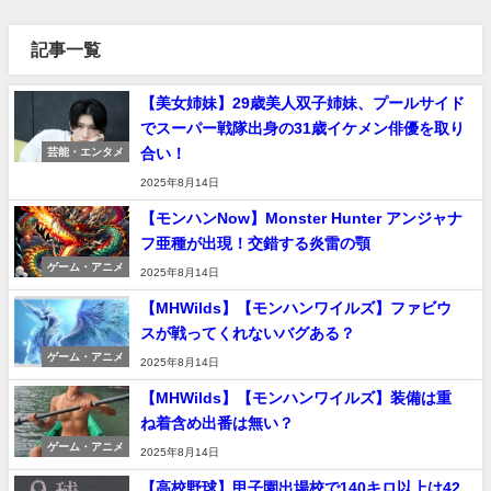
記事一覧
【美女姉妹】29歳美人双子姉妹、プールサイド
でスーパー戦隊出身の31歳イケメン俳優を取り
合い！
芸能・エンタメ
2025年8月14日
【モンハンNow】Monster Hunter アンジャナ
フ亜種が出現！交錯する炎雷の顎
ゲーム・アニメ
2025年8月14日
【MHWilds】【モンハンワイルズ】ファビウ
スが戦ってくれないバグある？
ゲーム・アニメ
2025年8月14日
【MHWilds】【モンハンワイルズ】装備は重
ね着含め出番は無い？
ゲーム・アニメ
2025年8月14日
【高校野球】甲子園出場校で140キロ以上は42