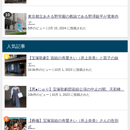
東京都立あきる野学園の教諭である野澤銀平が電車内
で...
5件のビュー
|
2月 15, 2024 に投稿された
人気記事
【宝塚歌劇】宙組の有愛きい（井上奈美）と双子の妹
で...
18.6k件のビュー
|
10月 1, 2023 に投稿された
【悪●じゅり】宝塚歌劇団宙組公演の中止の闇。天彩峰...
10k件のビュー
|
10月 1, 2023 に投稿された
【葬儀】宝塚宙組の有愛きい（井上奈美）さんの告別
式...