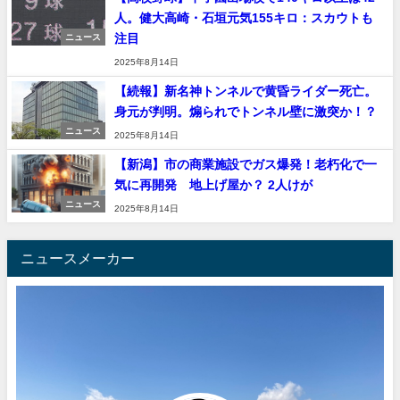
人。健大高崎・石垣元気155キロ：スカウトも
注目
ニュース
2025年8月14日
【続報】新名神トンネルで黄昏ライダー死亡。
身元が判明。煽られでトンネル壁に激突か！？
ニュース
2025年8月14日
【新潟】市の商業施設でガス爆発！老朽化で一
気に再開発 地上げ屋か？ 2人けが
ニュース
2025年8月14日
ニュースメーカー