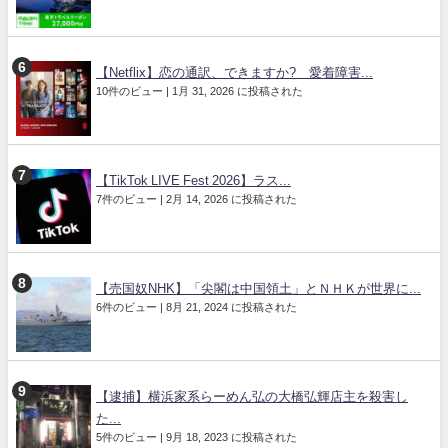
【Netflix】恋の通訳、できますか? 愛着障害...
10件のビュー
|
1月 31, 2026 に投稿された
【TikTok LIVE Fest 2026】ラス...
7件のビュー
|
2月 14, 2026 に投稿された
【売国奴NHK】「尖閣は中国領土」とＮＨＫが世界に...
6件のビュー
|
8月 21, 2024 に投稿された
【逮捕】横浜家系らーめん弘の大橋弘輝店主を殺害し
た...
5件のビュー
|
9月 18, 2023 に投稿された