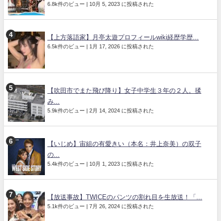
6.8k件のビュー
|
10月 5, 2023 に投稿された
【上方落語家】月亭太遊プロフィールwiki経歴学歴...
6.5k件のビュー
|
1月 17, 2026 に投稿された
【吹田市でまた飛び降り】女子中学生３年の２人。揉
み...
5.9k件のビュー
|
2月 14, 2024 に投稿された
【いじめ】宙組の有愛きい（本名：井上奈美）の双子
の...
5.4k件のビュー
|
10月 1, 2023 に投稿された
【放送事故】TWICEのパンツの割れ目を生放送！「...
5.1k件のビュー
|
7月 26, 2024 に投稿された