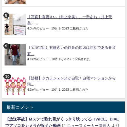
【写真】有愛きい（井上奈美）、一禾あお（井上茉
美）...
4.5k件のビュー
|
10月 2, 2023 に投稿された
【宝塚宙組】有愛きいの自死の原因は同期である亜音
有...
4.1k件のビュー
|
10月 15, 2023 に投稿された
【訃報】タカラジェンヌが自殺！自宅マンションから
飛...
4.1k件のビュー
|
10月 1, 2023 に投稿された
最新コメント
【放送事故】Mステで割れ目がくっきり映ってる TWICE。DIVE
でアソコをカメラが捉えた動画
に
ニュースメーカー管理人
より