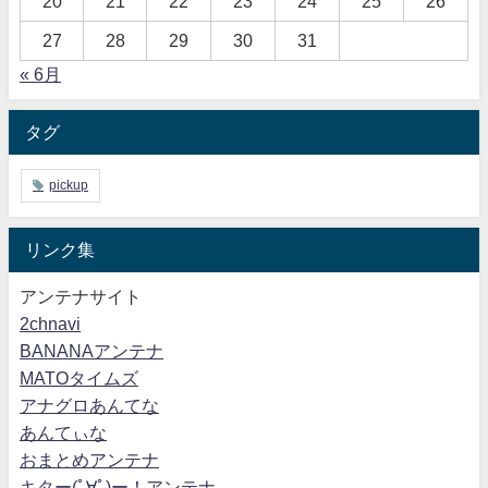
20
21
22
23
24
25
26
27
28
29
30
31
« 6月
タグ
pickup
リンク集
アンテナサイト
2chnavi
BANANAアンテナ
MATOタイムズ
アナグロあんてな
あんてぃな
おまとめアンテナ
キター(ﾟ∀ﾟ)ー！アンテナ