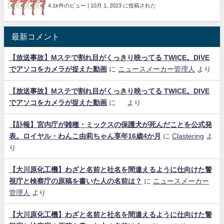
4.1k件のビュー
|
10月 1, 2023 に投稿された
最新コメント
【放送事故】Mステで割れ目がくっきり映ってる TWICE。DIVE
でアソコをカメラが捉えた動画
に
ニュースメーカー管理人
より
【放送事故】Mステで割れ目がくっきり映ってる TWICE。DIVE
でアソコをカメラが捉えた動画
に
より
【訃報】宮内庁が雑種・ミックスの保護犬が死んだことを公式発
表。ロイヤル・わんこ由莉ちゃん享年16歳4か月
に
Clastering
よ
り
【大川原化工機】わざと名前と社名を間違えるように仕向けた警
視庁と検察庁の原稿を書いた人の名前は？
に
ニュースメーカー
管理人
より
【大川原化工機】わざと名前と社名を間違えるように仕向けた警