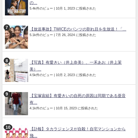
の...
5.4k件のビュー
|
10月 1, 2023 に投稿された
【放送事故】TWICEのパンツの割れ目を生放送！「...
5.1k件のビュー
|
7月 26, 2024 に投稿された
【写真】有愛きい（井上奈美）、一禾あお（井上茉
美）...
4.5k件のビュー
|
10月 2, 2023 に投稿された
【宝塚宙組】有愛きいの自死の原因は同期である亜音
有...
4.1k件のビュー
|
10月 15, 2023 に投稿された
【訃報】タカラジェンヌが自殺！自宅マンションから
飛...