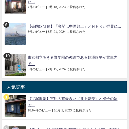
た...
7件のビュー
|
9月 18, 2023 に投稿された
【売国奴NHK】「尖閣は中国領土」とＮＨＫが世界に...
6件のビュー
|
8月 21, 2024 に投稿された
東京都立あきる野学園の教諭である野澤銀平が電車内
で...
5件のビュー
|
2月 15, 2024 に投稿された
人気記事
【宝塚歌劇】宙組の有愛きい（井上奈美）と双子の妹
で...
18.6k件のビュー
|
10月 1, 2023 に投稿された