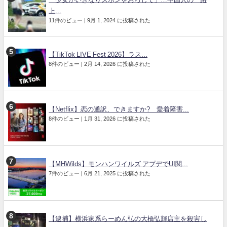
上...
11件のビュー
|
9月 1, 2024 に投稿された
【TikTok LIVE Fest 2026】ラス...
8件のビュー
|
2月 14, 2026 に投稿された
【Netflix】恋の通訳、できますか? 愛着障害...
8件のビュー
|
1月 31, 2026 に投稿された
【MHWilds】モンハンワイルズ アプデでUI関...
7件のビュー
|
6月 21, 2025 に投稿された
【逮捕】横浜家系らーめん弘の大橋弘輝店主を殺害し