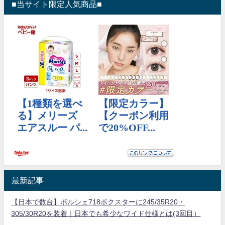
■当サイト限定人気商品■
最新記事
【日本で数台】ポルシェ718ボクスターに245/35R20・
305/30R20を装着｜日本でも希少なワイド仕様とは(3回目）