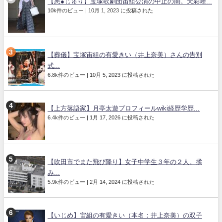
【悪●じゅり】宝塚歌劇団宙組公演の中止の闇。天彩峰...
10k件のビュー
|
10月 1, 2023 に投稿された
【葬儀】宝塚宙組の有愛きい（井上奈美）さんの告別
式...
6.8k件のビュー
|
10月 5, 2023 に投稿された
【上方落語家】月亭太遊プロフィールwiki経歴学歴...
6.4k件のビュー
|
1月 17, 2026 に投稿された
【吹田市でまた飛び降り】女子中学生３年の２人。揉
み...
5.9k件のビュー
|
2月 14, 2024 に投稿された
【いじめ】宙組の有愛きい（本名：井上奈美）の双子