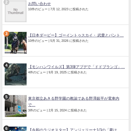
お問い合わせ
10件のビュー
|
7月 12, 2023 に投稿された
【日本ダービー】ゴーイントゥスカイ・ 武豊とパント...
10件のビュー
|
5月 31, 2026 に投稿された
【モンハンワイルズ】第3弾アプデで「ドドブランゴ」...
4件のビュー
|
9月 19, 2025 に投稿された
東京都立あきる野学園の教諭である野澤銀平が電車内
で...
3件のビュー
|
2月 15, 2024 に投稿された
【令和のラジオスター】アンジェリーナ1/3の「夢は...