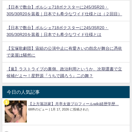
【日本で数台】ポルシェ718ボクスターに245/35R20・
305/30R20を装着｜日本でも希少なワイド仕様とは（２回目）
【日本で数台】ポルシェ718ボクスターに245/35R20・
305/30R20を装着｜日本でも希少なワイド仕様とは
【宝塚歌劇団】宙組の公演中止に有愛きいの怨念が舞台に憑依
で楽屋は騒然に
【嵐】ラストライブの裏側。政治利用というか、次期選書で立
候補だよ〜！星野源『うちで踊ろう』二の舞？
今日の人気記事
【上方落語家】月亭太遊プロフィールwiki経歴学歴...
68件のビュー
|
1月 17, 2026 に投稿された