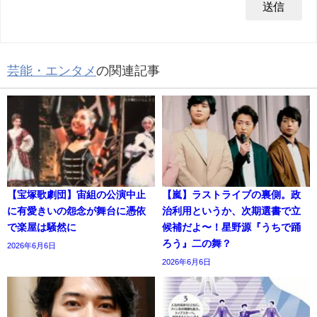
芸能・エンタメ
の関連記事
【宝塚歌劇団】宙組の公演中止
【嵐】ラストライブの裏側。政
に有愛きいの怨念が舞台に憑依
治利用というか、次期選書で立
で楽屋は騒然に
候補だよ〜！星野源『うちで踊
ろう』二の舞？
2026年6月6日
2026年6月6日