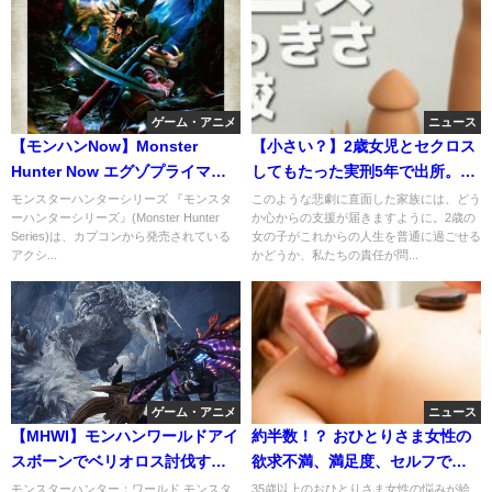
ゲーム・アニメ
ニュース
【モンハンNow】Monster
【小さい？】2歳女児とセクロス
Hunter Now エグゾプライマル -
してもたった実刑5年で出所。成
コラボトレーラー
人のペニスが2歳児に挿入？
モンスターハンターシリーズ 『モンスタ
このような悲劇に直面した家族には、どう
ーハンターシリーズ』(Monster Hunter
か心からの支援が届きますように。2歳の
Series)は、カプコンから発売されている
女の子がこれからの人生を普通に過ごせる
アクシ...
かどうか、私たちの責任が問...
ゲーム・アニメ
ニュース
【MHWI】モンハンワールドアイ
約半数！？ おひとりさま女性の
スボーンでベリオロス討伐する
欲求不満、満足度、セルフで解
ぞおおおお！！！
消は？
モンスターハンター：ワールド モンスタ
35歳以上のおひとりさま女性の悩みが給