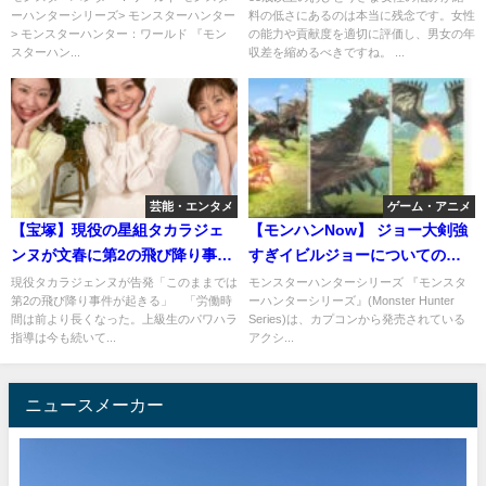
ーハンターシリーズ> モンスターハンター
料の低さにあるのは本当に残念です。女性
> モンスターハンター：ワールド 『モン
の能力や貢献度を適切に評価し、男女の年
スターハン...
収差を縮めるべきですね。 ...
芸能・エンタメ
ゲーム・アニメ
【宝塚】現役の星組タカラジェ
【モンハンNow】 ジョー大剣強
ンヌが文春に第2の飛び降り事件
すぎイビルジョーについての法
が起きると予告した下級生の名
則を徹底解説＆ガチ強い龍属性
現役タカラジェンヌが告発「このままでは
モンスターハンターシリーズ 『モンスタ
第2の飛び降り事件が起きる」 「労働時
ーハンターシリーズ』(Monster Hunter
前は？
大剣装備！
間は前より長くなった。上級生のパワハラ
Series)は、カプコンから発売されている
指導は今も続いて...
アクシ...
ニュースメーカー