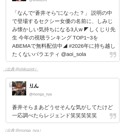
@shikuzirit
「なんで“蒼井そら”になった？」 説明の中
で登場するセクシー女優の名前に、しみじ
み懐かしい気持ちになる3人w ◤しくじり先
生 今年の視聴ランキング TOP1~3を
ABEMAで無料配信中◢ #2026年に持ち越し
たくないバラエティ @aoi_sola
（出典 @shikuzirit）
りん
@monga_nya
蒼井そらまあどうせそんな気がしてたけど
一応調べたらレジェンド笑笑笑笑笑
（出典 @monga_nya）