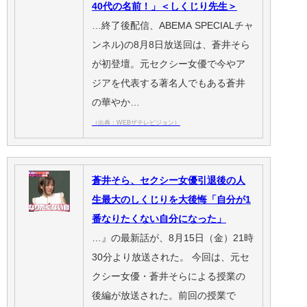
40代の名前！」＜しくじり先生＞
…終了後配信、ABEMA SPECIALチャ
ンネル)の8月8日放送回は、蒼井そら
が初登壇。元セクシー女優で今やア
ジアを代表する著名人でもある蒼井
の華やか…
（出典：WEBザテレビジョン）
蒼井そら、セクシー女優引退後の人
生最大のしくじりを大後悔「自分が1
番なりたくない自分になった」
…』の最新話が、8月15日（金）21時
30分より放送された。 今回は、元セ
クシー女優・蒼井そらによる授業の
後編が放送された。前回の授業で