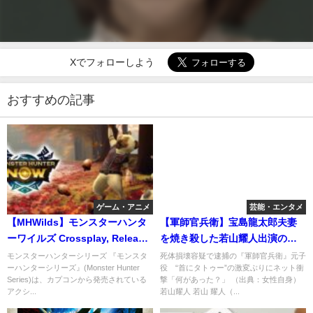
Xでフォローしよう
おすすめの記事
ゲーム・アニメ
芸能・エンタメ
【MHWilds】モンスターハンタ
【軍師官兵衛】宝島龍太郎夫妻
ーワイルズ Crossplay, Release
を焼き殺した若山耀人出演のド
Date,
ラマ配信をNHKは配信継続決
モンスターハンターシリーズ 『モンスタ
死体損壊容疑で逮捕の『軍師官兵衛』元子
ーハンターシリーズ』(Monster Hunter
役 “首にタトゥー”の激変ぶりにネット衝
定！
Series)は、カプコンから発売されている
撃「何があった？」 （出典：女性自身）
アクシ...
若山耀人 若山 耀人（...