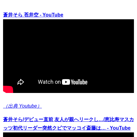
蒼井そら 苍井空 - YouTube
（出典 Youtube）
蒼井そら/デビュー直前 友人が親へリークし…/恵比寿マスカ
ッツ初代リーダー突然クビでマッコイ斎藤は… - YouTube