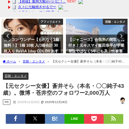
芸能・エンタメ
アフィリエイト
【ジャニーズ】合宿所の間取り図
【訳あり品（割れ・不揃い）】そ
付き！元キスマイ飯田恭平が学業
れでもお得！北海道産の生ホタテ
専念ではなく5年にも及ぶ性被害
貝柱1kg！送料無料！国産品
で脱退告白。ジャニーズ事務所の
2024年2月20日
ホーム
芸能・エンタメ
【元セクシー女優】蒼井そら（本名・〇〇純子43
隠蔽を暴露！
歳）。微博・苍井空のフォロワー2,000万人
2023年9月29日
芸能・エンタメ
【元セクシー女優】蒼井そら（本名・〇〇純子43
歳）。微博・苍井空のフォロワー2,000万人
PR
2025年12月28日
2025年12月28日
LINE