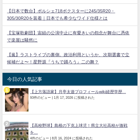
【日本で数台】ポルシェ718ボクスターに245/35R20・
305/30R20を装着｜日本でも希少なワイド仕様とは
【宝塚歌劇団】宙組の公演中止に有愛きいの怨念が舞台に憑依
で楽屋は騒然に
【嵐】ラストライブの裏側。政治利用というか、次期選書で立
候補だよ〜！星野源『うちで踊ろう』二の舞？
今日の人気記事
【上方落語家】月亭太遊プロフィールwiki経歴学歴...
93件のビュー
|
1月 17, 2026 に投稿された
【高校野球】島根の下克上球児！県立大社高校が激戦
を...
4件のビュー
|
8月 16, 2024 に投稿された