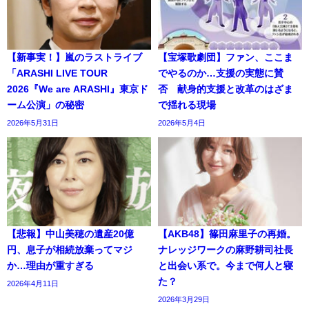
【新事実！】嵐のラストライブ
【宝塚歌劇団】ファン、ここま
「ARASHI LIVE TOUR
でやるのか…支援の実態に賛
2026『We are ARASHI』東京ド
否 献身的支援と改革のはざま
ーム公演」の秘密
で揺れる現場
2026年5月31日
2026年5月4日
【悲報】中山美穂の遺産20億
【AKB48】篠田麻里子の再婚。
円、息子が相続放棄ってマジ
ナレッジワークの麻野耕司社長
か…理由が重すぎる
と出会い系で。今まで何人と寝
た？
2026年4月11日
2026年3月29日