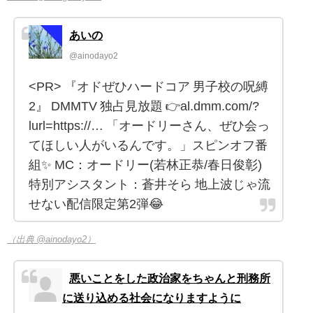
あいの
@ainodayo2
<PR> 『オドぜひハードコア 男子校の呪縛
2』 DMMTV 独占見放題 👉️al.dmm.com/?
lurl=https://… 「オードリーさん、ぜひ会っ
てほしい人がいるんです。」スピンオフ番
組✨ MC：オードリー(若林正恭/春日俊彰)
特別アシスタント：蒼井そら 地上波じゃ流
せない配信限定第2弾😂
（出典 @ainodayo2）
悪いことをした政治家をちゃんと刑務所
に送り込める社会になりますように