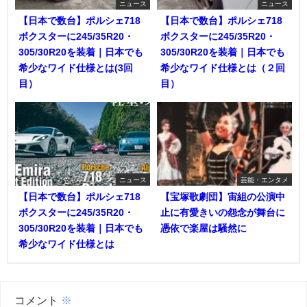
ニュース
ニュース
【日本で数台】ポルシェ718
【日本で数台】ポルシェ718
ボクスターに245/35R20・
ボクスターに245/35R20・
305/30R20を装着｜日本でも
305/30R20を装着｜日本でも
希少なワイド仕様とは(3回
希少なワイド仕様とは（２回
目）
目）
ニュース
芸能・エンタメ
【日本で数台】ポルシェ718
【宝塚歌劇団】宙組の公演中
ボクスターに245/35R20・
止に有愛きいの怨念が舞台に
305/30R20を装着｜日本でも
憑依で楽屋は騒然に
希少なワイド仕様とは
コメント
※