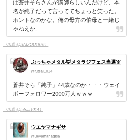
は蒼井そらさんが講師らしいんだけど、本
名が純子だって言っててちょっと笑った。
ホントなのかな。俺の母方の伯母と一緒じ
ゃねえか。
（出典 @SAIZOU1976）
ぷっちゃメタル🦊メタラジフェス当選🎊
@futsal1014
蒼井そら「純子」44歳なのか・・・ウェイ
ボーフォロワー2000万人ｗｗｗ
（出典 @futsal1014）
ウエヤマナギサ
@ueyamanagisa