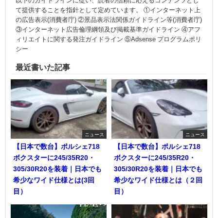
以下のガイドラインに従い、読者の信頼に応えるコンテンツとし
て提供することを指針として定めています。 ①インターネット上
の広告表示(消費者庁) ②景品表示法関係ガイドライン等(消費者庁)
③インターネット広告倫理綱領及び掲載基準ガイドライン ④アフ
ィリエイトに関する発注ガイドライン ⑤Adsense プログラムポリ
シー
最近書いた記事
ニュース
ニュース
【日本で数台】ポルシェ718
【日本で数台】ポルシェ718
ボクスターに245/35R20・
ボクスターに245/35R20・
305/30R20を装着｜日本でも
305/30R20を装着｜日本でも
希少なワイド仕様とは(3回
希少なワイド仕様とは（２回
目）
目）