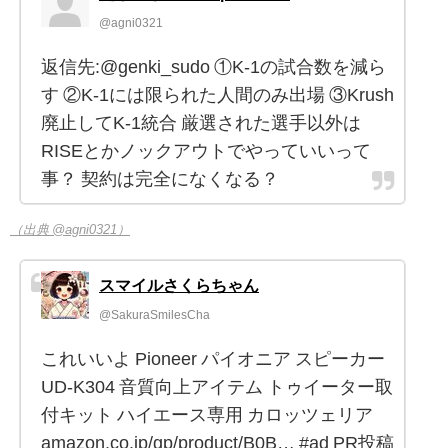
@agni0321
返信先:@genki_sudo ①K-1の試合数を減ら
す ②K-1には限られた人間のみ出場 ③Krush
廃止してK-1統合 厳選された選手以外は
RISEとかノックアウトでやっていいって
事？ 契約は完全になくなる？
（出典 @agni0321）
スマイルさくらちゃん
@SakuraSmilesCha
これいいよ Pioneer パイオニア スピーカー
UD-K304 音質向上アイテム トゥイーター取
付キット ハイエース専用 カロッツェリア
amazon.co.jp/gp/product/B0B… #ad PR投稿