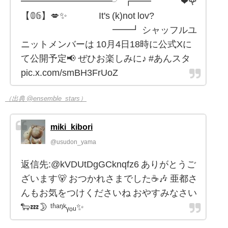
━━━━━━━━━━╯ ┏━━ ❤🌹
【𝟘𝟞】💋✨️ It's (k)not lov?
━━┛ シャッフルユ
ニットメンバーは 10月4日18時に公式Xに
て公開予定📢 ぜひお楽しみに♪ #あんスタ
pic.x.com/smBH3FrUoZ
（出典 @ensemble_stars）
miki_kibori
@usudon_yama
返信先:@kVDUtDgGCknqfz6 ありがとうご
ざいます🐻 おつかれさまでした☕🎶 亜都さ
んもお気をつけくださいね おやすみなさい
🐑💤🌛 ᵗʱᵃᵑᵏᵧₒᵤ✨