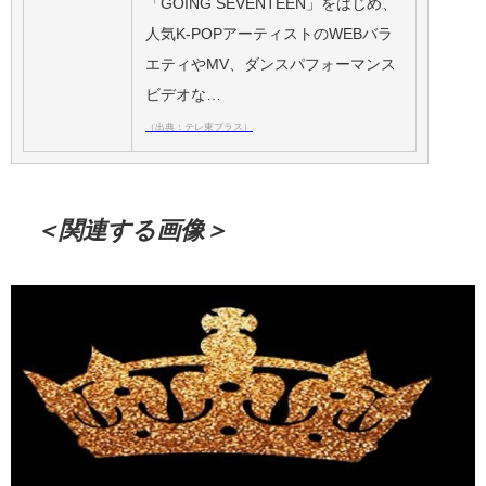
「GOING SEVENTEEN」をはじめ、
人気K-POPアーティストのWEBバラ
エティやMV、ダンスパフォーマンス
ビデオな…
（出典：テレ東プラス）
＜関連する画像＞