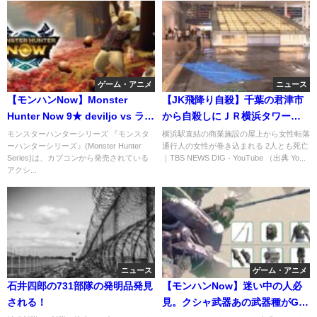
ゲーム・アニメ
ニュース
【モンハンNow】Monster
【JK飛降り自殺】千葉の君津市
Hunter Now 9★ deviljo vs ライ
から自殺しにＪＲ横浜タワーか
トボウガン
ら飛降り千葉智香子さんを巻き
モンスターハンターシリーズ 『モンスタ
横浜駅直結の商業施設の屋上から女性転落
ーハンターシリーズ』(Monster Hunter
通行人の女性が巻き込まれる 2人とも死亡
添いにして
Series)は、カプコンから発売されている
｜TBS NEWS DIG - YouTube （出典 Yo...
アクシ...
ニュース
ゲーム・アニメ
石井四郎の731部隊の発明品発見
【モンハンNow】迷い中の人必
される！
見。クシャ武器あの武器種がG1