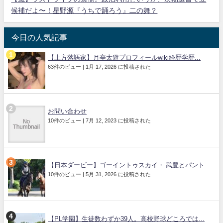
候補だよ〜！星野源『うちで踊ろう』二の舞？
今日の人気記事
【上方落語家】月亭太遊プロフィールwiki経歴学歴...
63件のビュー
|
1月 17, 2026 に投稿された
お問い合わせ
10件のビュー
|
7月 12, 2023 に投稿された
【日本ダービー】ゴーイントゥスカイ・ 武豊とパント...
10件のビュー
|
5月 31, 2026 に投稿された
【PL学園】生徒数わずか39人。高校野球どころでは...