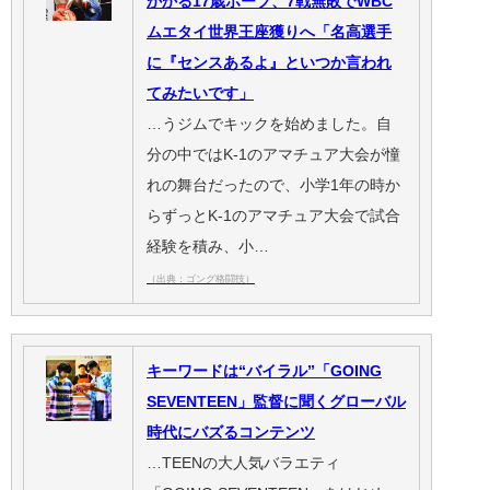
かかる17歳ホープ、7戦無敗でWBC
ムエタイ世界王座獲りへ「名高選手
に『センスあるよ』といつか言われ
てみたいです」
…うジムでキックを始めました。自
分の中ではK-1のアマチュア大会が憧
れの舞台だったので、小学1年の時か
らずっとK-1のアマチュア大会で試合
経験を積み、小…
（出典：ゴング格闘技）
キーワードは“バイラル”「GOING
SEVENTEEN」監督に聞くグローバル
時代にバズるコンテンツ
…TEENの大人気バラエティ