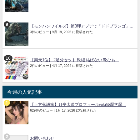
【モンハンワイルズ】第3弾アプデで「ドドブランゴ」...
3件のビュー
|
9月 19, 2025 に投稿された
【楽天1位】 2足分セット 靴紐 結ばない 靴ひも...
2件のビュー
|
4月 17, 2024 に投稿された
今週の人気記事
【上方落語家】月亭太遊プロフィールwiki経歴学歴...
629件のビュー
|
1月 17, 2026 に投稿された
お問い合わせ