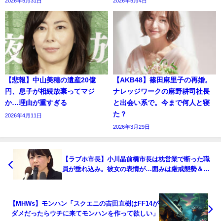
2026年5月31日
2026年5月4日
【悲報】中山美穂の遺産20億
【AKB48】篠田麻里子の再婚。
円、息子が相続放棄ってマジ
ナレッジワークの麻野耕司社長
か…理由が重すぎる
と出会い系で。今まで何人と寝
た？
2026年4月11日
2026年3月29日
【ラブホ市長】小川晶前橋市長は枕営業で断った職
員が垂れ込み。彼女の表情が…囲みは厳戒態勢＆質
問禁止
【MHWs】モンハン「スクエニの吉田直樹はFF14が
ダメだったらウチに来てモンハンを作って欲しい」