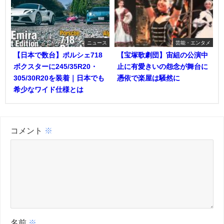
ニュース
芸能・エンタメ
【日本で数台】ポルシェ718
【宝塚歌劇団】宙組の公演中
ボクスターに245/35R20・
止に有愛きいの怨念が舞台に
305/30R20を装着｜日本でも
憑依で楽屋は騒然に
希少なワイド仕様とは
コメント
※
名前
※