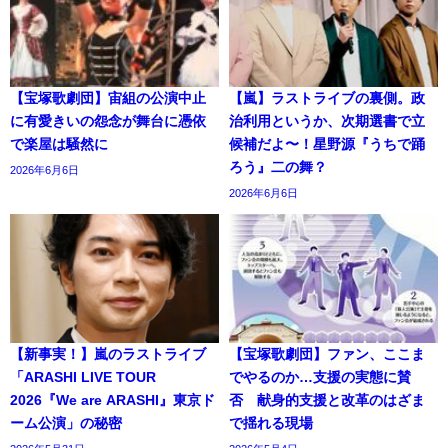
【宝塚歌劇団】宙組の公演中止
【嵐】ラストライブの裏側。政
に有愛きいの怨念が舞台に憑依
治利用というか、次期選書で立
で楽屋は騒然に
候補だよ〜！星野源『うちで踊
ろう』二の舞？
2026年6月6日
2026年6月6日
【新事実！】嵐のラストライブ
【宝塚歌劇団】ファン、ここま
「ARASHI LIVE TOUR
でやるのか…支援の実態に賛
2026『We are ARASHI』東京ド
否 献身的支援と改革のはざま
ーム公演」の秘密
で揺れる現場