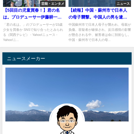
芸能・エンタメ
ニュース
【5回目の児童買春！】君の名
【続報】中国・蘇州市で日本人
は。プロデューサー伊藤耕一郎
の母子襲撃。中国人の男を逮
社長逮捕で仮面ライダー剣の椿
捕。痴情のもつれか
「君の名は。」のプロデューサーが15歳
中国蘇州市で日本人母子が襲われ、母親が
少女を買春か SNSで知り合ったとみられ
負傷。容疑者が確保され、反日感情の影響
隆之は悪の手先かｗ
る（関西テレビ） - Yahoo!ニュース -
が懸念される中、被害者は命に別状なし。
Yahoo!ニ...
中国・蘇州市で日本人の母...
ニュースメーカー