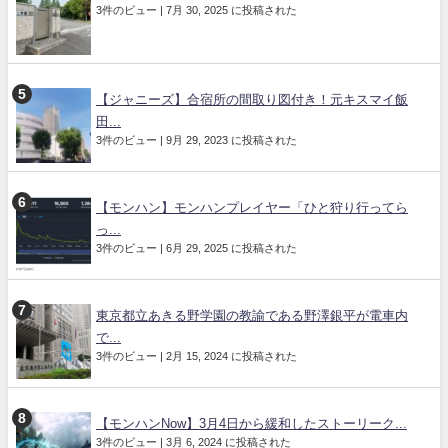
3件のビュー
|
7月 30, 2025 に投稿された
【ジャニーズ】合宿所の間取り図付き！元キスマイ飯
田...
3件のビュー
|
9月 29, 2023 に投稿された
【モンハン】モンハンプレイヤー「ひと狩り行ってら
っ...
3件のビュー
|
6月 29, 2025 に投稿された
東京都立あきる野学園の教諭である野澤銀平が電車内
で...
3件のビュー
|
2月 15, 2024 に投稿された
【モンハンNow】3月4日から緩和したストーリーク...
3件のビュー
|
3月 6, 2024 に投稿された