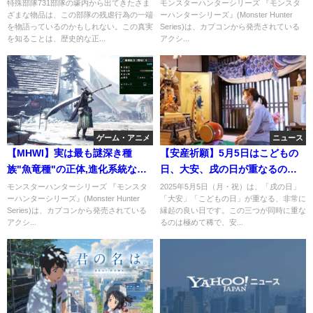
分程の差で圧倒的。数字とコメ
特殊部隊731部隊の壕内から出てきたさま
モンスターハンターシリーズ 『モンスタ
ざまな物品は、この部隊の残虐行為の一端
ーハンターシリーズ』(Monster Hunter
ントで紹介
を物語っているのかもしれない。この真実
Series)は、カプコンから発売されている
を知ることは、歴史的な正...
アクシ...
ゲーム・アニメ
ニュース
【MHWI】実は最も謎深き種
【安産祈願】5月5日はこどもの
族"魚竜種"の正体,進化系統など
日、大安、戌の日が重なるのは
を解説＆考察！
2,000年の歴史始まって以来はじ
モンスターハンターシリーズ 『モンスタ
2025年5月5日（月・祝）は、「戌の日」
ーハンターシリーズ』(Monster Hunter
「大安」「こどもの日」が重なる、非常に
めての超大吉日
Series)は、カプコンから発売されている
縁起の良い日です。​この三つが同時に重な
アクシ...
るのは極めて稀で、安...