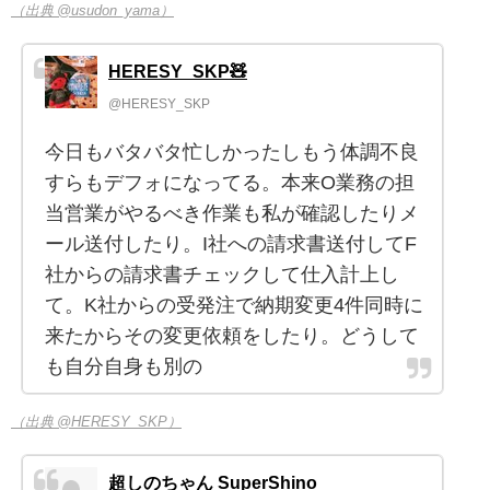
（出典 @usudon_yama）
HERESY_SKP🧸
@HERESY_SKP
今日もバタバタ忙しかったしもう体調不良
すらもデフォになってる。本来O業務の担
当営業がやるべき作業も私が確認したりメ
ール送付したり。I社への請求書送付してF
社からの請求書チェックして仕入計上し
て。K社からの受発注で納期変更4件同時に
来たからその変更依頼をしたり。どうして
も自分自身も別の
（出典 @HERESY_SKP）
超しのちゃん SuperShino