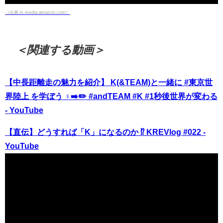
（出典 m.media-amazon.com）
＜関連する動画＞
【中長距離走の魅力を紹介】 K(&TEAM)と一緒に #東京世
界陸上 を学ぼう ‍♀️‍➡️✏️ #andTEAM #K #1秒後世界が変わる
- YouTube
【直伝】どうすれば「K」になるのか ⁉︎ KREVlog #022 -
YouTube