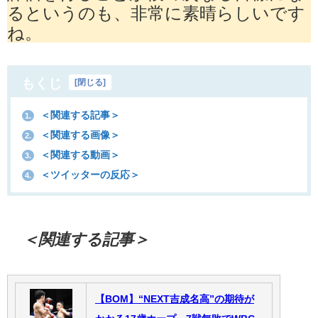
るというのも、非常に素晴らしいです
ね。
もくじ
[
閉じる
]
＜関連する記事＞
1.
＜関連する画像＞
2.
＜関連する動画＞
3.
＜ツイッターの反応＞
4.
＜関連する記事＞
【BOM】“NEXT吉成名高”の期待が