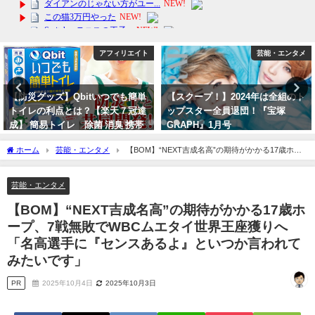
芸能・エンタメ
アフィリエイト
【スクープ！】2024年は全組のト
【国内製造】ミックスナッツ 無添
ップスター全員退団！『宝塚
加 楽天グルメ大賞 くるみ アー
GRAPH』1月号
モンド カシューナッツ 無塩 添加
物不使用 植物油不使用
2023年12月23日
ホーム
芸能・エンタメ
【BOM】“NEXT吉成名高”の期待がかかる17歳ホー
2024年3月17日
プ、7戦無敗でWBCムエタイ世界王座獲りへ「名高選手に『センスあるよ』といつか言
われてみたいです」
芸能・エンタメ
【BOM】“NEXT吉成名高”の期待がかかる17歳ホ
ープ、7戦無敗でWBCムエタイ世界王座獲りへ
「名高選手に『センスあるよ』といつか言われて
みたいです」
PR
2025年10月4日
2025年10月3日