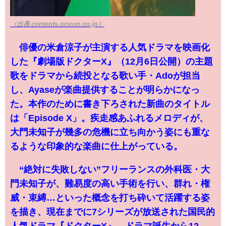
（出典 contents.oricon.co.jp）
俳優の米倉涼子が主演する人気ドラマを映画化
した『劇場版ドクターX』（12月6日公開）の主題
歌をドラマから続投となる歌い手・Adoが担当
し、Ayaseが楽曲提供することが明らかになっ
た。本作のために書き下ろされた新曲のタイトル
は「Episode X」。疾走感あふれるメロディが、
大門未知子が幾多の危機に立ち向かう姿にも重な
るような印象的な楽曲に仕上がっている。
“絶対に失敗しない”フリーランスの外科医・大
門未知子が、難易度の高い手術を行い、群れ・権
威・束縛…といった概念を打ち砕いて活躍する姿
を描き、現在までに7シリーズが放送された国民的
人気ドラマ『ドクターX』。ドラマ誕生から12