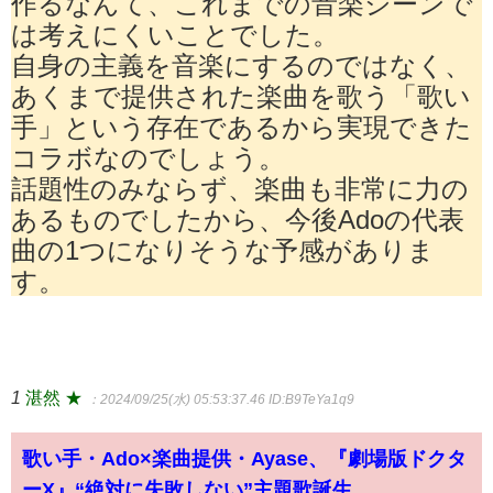
作るなんて、これまでの音楽シーンで
は考えにくいことでした。
自身の主義を音楽にするのではなく、
あくまで提供された楽曲を歌う「歌い
手」という存在であるから実現できた
コラボなのでしょう。
話題性のみならず、楽曲も非常に力の
あるものでしたから、今後Adoの代表
曲の1つになりそうな予感がありま
す。
1
湛然 ★
：2024/09/25(水) 05:53:37.46
ID:B9TeYa1q9
歌い手・Ado×楽曲提供・Ayase、『劇場版ドクタ
ーX』“絶対に失敗しない”主題歌誕生