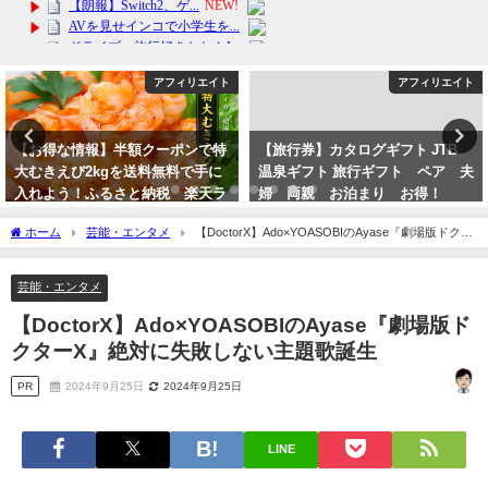
アフィリエイト
アフィリエイト
【お得な情報】半額クーポンで特
【旅行券】カタログギフト JTB
大むきえび2kgを送料無料で手に
温泉ギフト 旅行ギフト ペア 夫
入れよう！ふるさと納税 楽天ラ
婦 両親 お泊まり お得！
ンキング！
2024年3月25日
ホーム
芸能・エンタメ
【DoctorX】Ado×YOASOBIのAyase『劇場版ドクタ
2024年4月9日
ーX』絶対に失敗しない主題歌誕生
芸能・エンタメ
【DoctorX】Ado×YOASOBIのAyase『劇場版ド
クターX』絶対に失敗しない主題歌誕生
PR
2024年9月25日
2024年9月25日
LINE