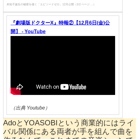
未知子誕生の秘密を描く「エピソードゼロ」12月公開（1/2 ページ ...）
『劇場版ドクターX』特報②【12月6日(金)公
開】 - YouTube
（出典 Youtube）
AdoとYOASOBIという商業的にはライ
バル関係にある両者が手を組んで曲を