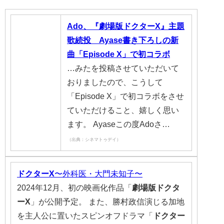
Ado、『劇場版ドクターX』主題
歌続投 Ayase書き下ろしの新
曲「Episode X」で初コラボ
…みたを投稿させていただいて
おりましたので、こうして
「Episode X」で初コラボをさせ
ていただけること、嬉しく思い
ます。 Ayaseこの度Adoさ…
（出典：シネマトゥデイ）
ドクター
X
〜外科医・大門未知子〜
2024年12月、初の映画化作品「
劇場版ドクタ
ー
X
」が公開予定。 また、勝村政信演じる加地
を主人公に置いたスピンオフドラマ「
ドクター