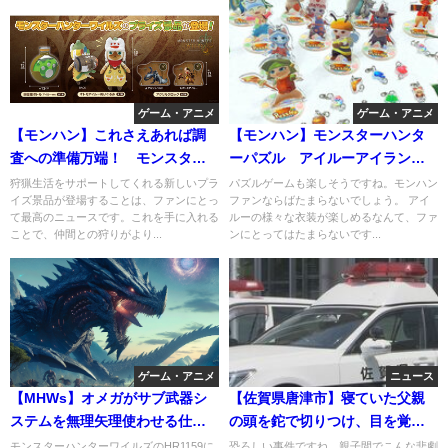
ゲーム・アニメ
ゲーム・アニメ
【モンハン】これさえあれば調
【モンハン】モンスターハンタ
査への準備万端！ モンスター
ーパズル アイルーアイランド
ハンターワイルズから狩猟生活
やってみたｗかわゆい
狩猟生活をサポートしてくれる新しいプラ
パズルゲームも楽しそうですね。モンハン
イズ景品が登場することは、ファンにとっ
ファンならばたまらないでしょう。 アイ
が楽しくなるプライズ景品が登
て最高のニュースです。これを手に入れる
ルーの様々な衣装が楽しめるなんて、ファ
場！
ことで、仲間との狩りがより...
ンにとってはたまらないです...
ゲーム・アニメ
ニュース
【MHWs】オメガがサブ武器シ
【佐賀県唐津市】寝ていた父親
ステムを無理矢理使わせる仕様
の頭を鉈で切りつけ、目を覚ま
だったら…
した後は腹部を包丁で刺した長
モンスターハンターワイルズのHR1159に
恐ろしい事件ですね。親子間でこんな悲劇