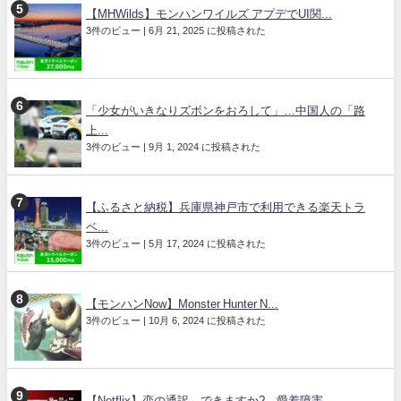
【MHWilds】モンハンワイルズ アプデでUI関...
3件のビュー
|
6月 21, 2025 に投稿された
「少女がいきなりズボンをおろして」…中国人の「路
上...
3件のビュー
|
9月 1, 2024 に投稿された
【ふるさと納税】兵庫県神戸市で利用できる楽天トラ
ベ...
3件のビュー
|
5月 17, 2024 に投稿された
【モンハンNow】Monster Hunter N...
3件のビュー
|
10月 6, 2024 に投稿された
【Netflix】恋の通訳、できますか? 愛着障害...