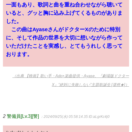
一面もあり、歌詞と曲を重ね合わせながら聴いて
いると、グッと胸に込み上げてくるものがありま
した。
この曲はAyaseさんがドクターXのために特別
に、そして作品の世界を大切に想いながら作って
いただけたことを実感し、とてもうれしく思って
おります。
（出典 【映画】歌い手・Ado×楽曲提供・Ayase、『劇場版ドクター
X』“絶対に失敗しない”主題歌誕生 [湛然★]）
2
警備員[Lv.3][警]
：2024/09/25(水) 05:58:14.35
ID:aLgrKc4j0