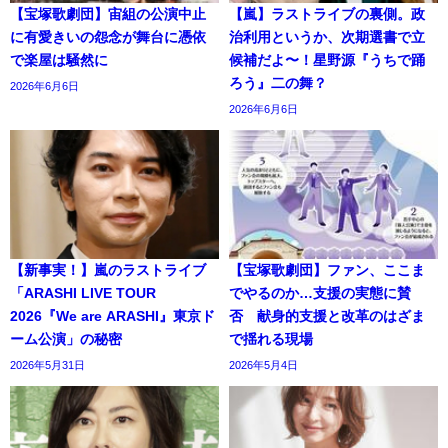
【宝塚歌劇団】宙組の公演中止
【嵐】ラストライブの裏側。政
に有愛きいの怨念が舞台に憑依
治利用というか、次期選書で立
で楽屋は騒然に
候補だよ〜！星野源『うちで踊
ろう』二の舞？
2026年6月6日
2026年6月6日
【新事実！】嵐のラストライブ
【宝塚歌劇団】ファン、ここま
「ARASHI LIVE TOUR
でやるのか…支援の実態に賛
2026『We are ARASHI』東京ド
否 献身的支援と改革のはざま
ーム公演」の秘密
で揺れる現場
2026年5月31日
2026年5月4日