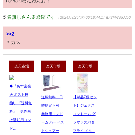
(∪^ω^)わんわんお！
5
名無しさん＠恐縮です
：2024/09/25(水) 06:18:44.17
ID:2PWSgJJp0
>>2
＊カス
楽天市場
楽天市場
楽天市場
◆『あす楽発
送 ポスト投
送料無料・日
【単品7個セッ
函!』『送料無
時指定不可
ト】ジェクス
料』『男性向
業務用コンド
コンドーム グ
け避妊用コン
ーム ハーベス
ラマラスバタ
ド...
トシュアー
フライ メル...