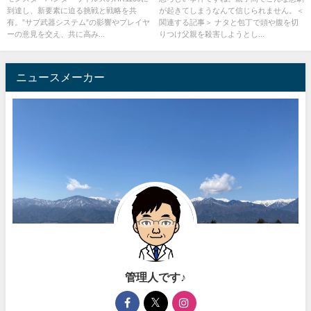
到達し、新要素に迫る挑戦と戦略を共
が起きてしまうなんて信じられません。＜
男の名前は川添硫来24歳です。
有。”サブ武器システム”の影響やプレイヤ
関連する記事＞ ナタと包丁で頭や腹を切
ーの意見を交え、共に高み...
りつけ父親を殺害しようとし...
ニュースメーカー
管理人です♪