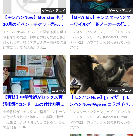
ゲーム・アニメ
ゲーム・アニメ
【モンハンNow】Monster もう
【MHWilds】モンスターハンタ
10月のイベントチケット売って
ーワイルズ 各メーカーの記事
いるね。見どころ解説
から気になる内容をまとめて紹
モンハンNowのイベントに関する振り返り
モンスターハンターシリーズ 『モンスタ
やおすすめ武器、仲間との狩りの楽しさが
ーハンターシリーズ』(Monster Hunter
介
語られます。特にエスピナスや龍武器の選
Series)は、カプコンから発売されている
び方についても議論が進ん...
アクシ...
ニュース
ゲーム・アニメ
【実技】中学教師がセックス実
【モンハンNow】[ティザー] モ
演指導“コンドームの付け方実
ンハンNow×Ayase コラボイベン
践”や“Ｍ字開脚シーンを鑑賞し
ト開催決定！
中学教師が「セックス」指導 “コンドーム
モンスターハンターシリーズ 『モンスタ
の付け方実践”や“出産シーン鑑賞”に挑戦
ーハンターシリーズ』(Monster Hunter
た学校は？
「先生セックス何回したことある?」なん
Series)は、カプコンから発売されている
て質問も - FNN...
アクシ...