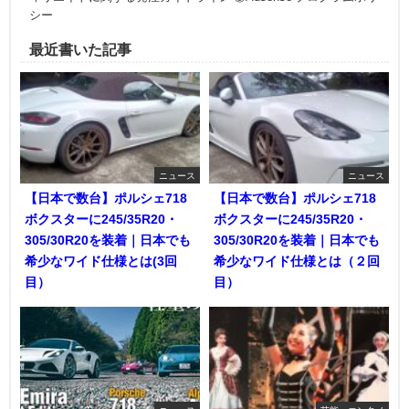
シー
最近書いた記事
ニュース
ニュース
【日本で数台】ポルシェ718
【日本で数台】ポルシェ718
ボクスターに245/35R20・
ボクスターに245/35R20・
305/30R20を装着｜日本でも
305/30R20を装着｜日本でも
希少なワイド仕様とは(3回
希少なワイド仕様とは（２回
目）
目）