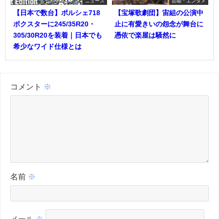
ニュース
芸能・エンタメ
【日本で数台】ポルシェ718
【宝塚歌劇団】宙組の公演中
ボクスターに245/35R20・
止に有愛きいの怨念が舞台に
305/30R20を装着｜日本でも
憑依で楽屋は騒然に
希少なワイド仕様とは
コメント
※
名前
※
メール
※