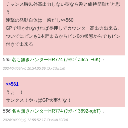
チャンス時以外高出力しない型なら割と維持簡単だと思
う
連撃の発動自体は一瞬だし>>560
GPで弾かれなければ長押しでカウンター高出力出来る、
ついでにビンも1本貯まるからビン0の状態からでもビン
付きで出来る
565
名も無きハンターHR774 (ﾜｯﾁｮｲ a3ca-I+6K)
：
2024/04/09(火) 10:54:05.69
ID:x6I/er5k0
>>561
うぉー！
サンクス！やっぱGP大事だな！
566
名も無きハンターHR774 (ﾜｯﾁｮｲ 3692-rgbT)
：
2024/04/09(火) 12:55:52.17
ID:vilMUGFc0