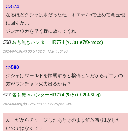
>>574
なるほどクシャは氷だったね…ギエナ7-5で止めて竜玉他
に回すか…
ジンオウガを早く野に放ってくれ
588
名も無きハンターHR774 (ﾜｯﾁｮｲ e7f0-mqcc)
：
2024/04/10(水) 00:54:02.64
ID:tyi4L0Fv0
>>580
クシャはワールドを踏襲すると榴弾ビンだからギエナの
方がワンチャン火力出るかも？
577
名も無きハンターHR774 (ﾜｯﾁｮｲ b2bf-3Lvj)
：
2024/04/09(火) 17:51:09.55
ID:ArAyWCJm0
んーだからチャージしたあとそのまま解放斬り1がした
いのではなくて？