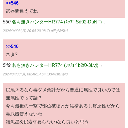
>>546
武器間違えてね
550
名も無きハンターHR774 (ｽｯﾌﾟ Sd02-DuNF)
：
2024/04/08(月) 20:04:20.08
ID:pfFgIWSkd
>>546
ネタ?
549
名も無きハンターHR774 (ﾜｯﾁｮｲ b2f0-3Lvj)
：
2024/04/08(月) 08:46:14.64
ID:VWslUJyl0
尻尾きるなら毒ダメ余計だから普通に属性で良いのでは
無属性でって話？
今も最後の一撃で部位破壊とか結構あるし貧乏性だから
毒武器使えないわ
雑魚星8用(素材要らない)なら良いと思う