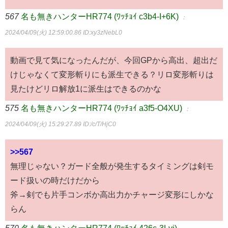
567
名も無きハンターHR774 (ﾜｯﾁｮｲ c3b4-I+6K)
：
2024/04/09(火) 12:59:00.86
ID:xy3zNebL0
動画で見て気になったんだが、今回GPから高出、超出だ
けじゃなくて変形斬りにも派生できる？リロ変形斬りは
見たけどリロ解放1に派生はできるのかな
575
名も無きハンターHR774 (ﾜｯﾁｮｲ a3f5-O4XU)
：
2024/04/09(火) 15:29:27.89
ID:/c/T/HjC0
>>567
無理じゃない？ガード全般が発生するタイミングは剣モ
ード扱いの時だけだから
斧→剣でも片手コンボか高出力かチャージ変形にしかな
らん
570
名も無きハンターHR774 (ﾜｯﾁｮｲ 426c-3Lvj)