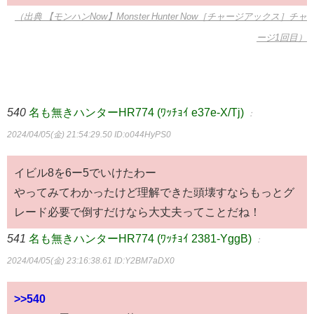
（出典 【モンハンNow】Monster Hunter Now［チャージアックス］チャ
ージ1回目）
540
名も無きハンターHR774 (ﾜｯﾁｮｲ e37e-X/Tj)
：
2024/04/05(金) 21:54:29.50
ID:o044HyPS0
イビル8を6ー5でいけたわー
やってみてわかったけど理解できた頭壊すならもっとグ
レード必要で倒すだけなら大丈夫ってことだね！
541
名も無きハンターHR774 (ﾜｯﾁｮｲ 2381-YggB)
：
2024/04/05(金) 23:16:38.61
ID:Y2BM7aDX0
>>540