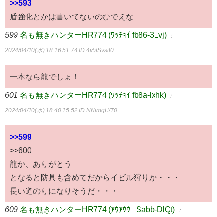
>>593
盾強化とかは書いてないのひでえな
599
名も無きハンターHR774 (ﾜｯﾁｮｲ fb86-3Lvj)
：
2024/04/10(水) 18:16:51.74
ID:4vbtSvs80
一本なら龍でしょ！
601
名も無きハンターHR774 (ﾜｯﾁｮｲ fb8a-lxhk)
：
2024/04/10(水) 18:40:15.52
ID:NNtmgU/T0
>>599
>>600
龍か、ありがとう
となると防具も含めてだからイビル狩りか・・・
長い道のりになりそうだ・・・
609
名も無きハンターHR774 (ｱｳｱｳｳｰ Sabb-DlQt)
：