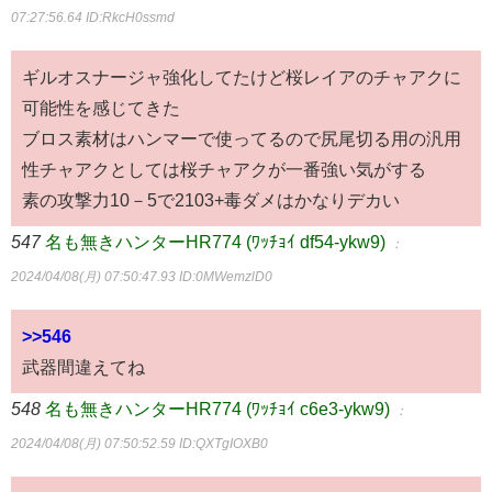
07:27:56.64
ID:RkcH0ssmd
ギルオスナージャ強化してたけど桜レイアのチャアクに
可能性を感じてきた
ブロス素材はハンマーで使ってるので尻尾切る用の汎用
性チャアクとしては桜チャアクが一番強い気がする
素の攻撃力10－5で2103+毒ダメはかなりデカい
547
名も無きハンターHR774 (ﾜｯﾁｮｲ df54-ykw9)
：
2024/04/08(月) 07:50:47.93
ID:0MWemzlD0
>>546
武器間違えてね
548
名も無きハンターHR774 (ﾜｯﾁｮｲ c6e3-ykw9)
：
2024/04/08(月) 07:50:52.59
ID:QXTgIOXB0