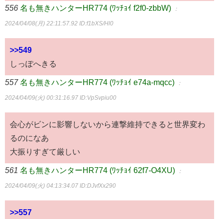
556
名も無きハンターHR774 (ﾜｯﾁｮｲ f2f0-zbbW)
：
2024/04/08(月) 22:11:57.92
ID:f1bXS/Hl0
>>549
しっぽへきる
557
名も無きハンターHR774 (ﾜｯﾁｮｲ e74a-mqcc)
：
2024/04/09(火) 00:31:16.97
ID:VpSvpiu00
会心がビンに影響しないから連撃維持できると世界変わ
るのになあ
大振りすぎて厳しい
561
名も無きハンターHR774 (ﾜｯﾁｮｲ 62f7-O4XU)
：
2024/04/09(火) 04:13:34.07
ID:DJvfXx290
>>557