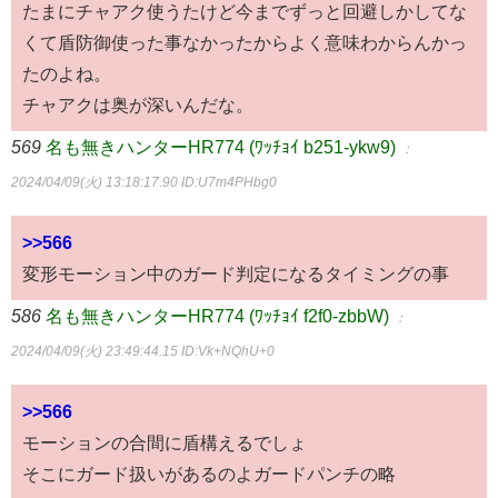
たまにチャアク使うたけど今までずっと回避しかしてな
くて盾防御使った事なかったからよく意味わからんかっ
たのよね。
チャアクは奥が深いんだな。
569
名も無きハンターHR774 (ﾜｯﾁｮｲ b251-ykw9)
：
2024/04/09(火) 13:18:17.90
ID:U7m4PHbg0
>>566
変形モーション中のガード判定になるタイミングの事
586
名も無きハンターHR774 (ﾜｯﾁｮｲ f2f0-zbbW)
：
2024/04/09(火) 23:49:44.15
ID:Vk+NQhU+0
>>566
モーションの合間に盾構えるでしょ
そこにガード扱いがあるのよガードパンチの略