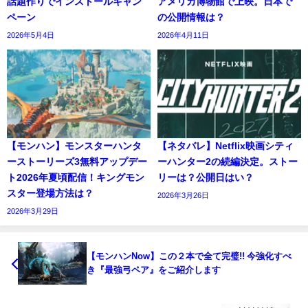
話題作りでインストールキャン
アメリカ博物館で上映。日本で
ペーン
の公開情報は？
2026年5月4日
2026年4月11日
【モンハン】モンスターハンタ
【ネタバレ】Netflix映画シティ
ーストーリーズ3無料アップデー
ーハンター2の続編決定。ストー
ト2026年夏頃配信！キングモン
リーは？公開日はい？
スター登場方法は？
2026年3月26日
2026年3月29日
【モンハンNow】この２本で全て完璧!! 今強化すべ
き『最強弓ペア』をご紹介します