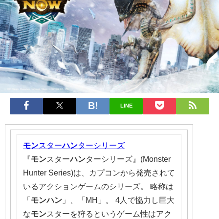
LINE
モン
スター
ハン
ターシリーズ
『
モン
スター
ハン
ターシリーズ』(Monster
Hunter Series)は、カプコンから発売されて
いるアクションゲームのシリーズ。 略称は
「
モンハン
」、「MH」。 4人で協力し巨大
な
モン
スターを狩るというゲーム性はアク