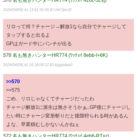
：
2024/04/09(火) 13:41:50.58
ID:UkClijmJ0
リロって何？チャージ→解放1なら自分でチャージして
タップすると出るよ
GPはガード中にパンチが出る
576
名も無きハンターHR774 (ﾜｯﾁｮｲ 8ebb-I+6K)
：
2024/04/09(火) 16:18:09.22
ID:4gggidqa0
>>570
>>575
ごめ、リロじゃなくてチャージだったわ
チャージ解放1に派生は無さそうかぁ..GP後にチャージし
たい時にチャージ変形斬りだと後隙狩られる時があるん
よな、早業積むしかないんかねぇ
572
名も無きハンターHR774 (ﾜｯﾁｮｲ 4eb6-RTxz)
：