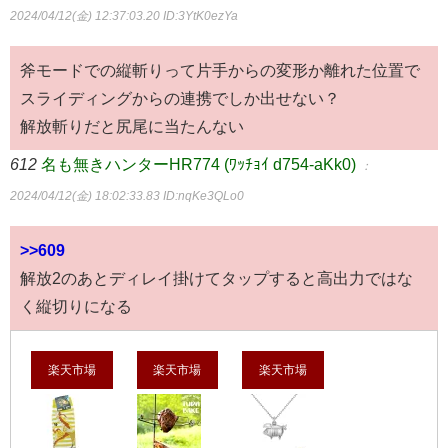
2024/04/12(金) 12:37:03.20
ID:3YtK0ezYa
斧モードでの縦斬りって片手からの変形か離れた位置で
スライディングからの連携でしか出せない？
解放斬りだと尻尾に当たんない
612
名も無きハンターHR774 (ﾜｯﾁｮｲ d754-aKk0)
：
2024/04/12(金) 18:02:33.83
ID:nqKe3QLo0
>>609
解放2のあとディレイ掛けてタップすると高出力ではな
く縦切りになる
楽天市場
楽天市場
楽天市場