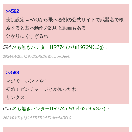
>>592
実は設定→FAQから飛べる例の公式サイトで武器名で検
索すると基本動作の説明と動画もある
分かりにくすぎるわ
594
名も無きハンターHR774 (ﾜｯﾁｮｲ 972f-KL3g)
：
2024/04/10(水) 07:33:48.36
ID:I9hFxDue0
>>593
マジで…ホンマや！
初めてビンチャージとか知ったわ！
サンクス！
605
名も無きハンターHR774 (ﾜｯﾁｮｲ 62e9-VSzk)
：
2024/04/11(木) 14:55:55.24
ID:/km4wRFL0