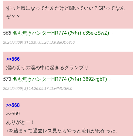
ずっと気になってたんだけど聞いていい？GPってなん
ぞ？？
568
名も無きハンターHR774 (ﾜｯﾁｮｲ c35e-zSwZ)
：
2024/04/09(火) 13:07:05.26
ID:KBqODo8c0
>>566
溜め切りの溜め中に起きるグランプリ
573
名も無きハンターHR774 (ﾜｯﾁｮｲ 3692-rgbT)
：
2024/04/09(火) 14:26:09.17
ID:vilMUGFc0
>>568
>>569
ありがとー！
↑を踏まえて過去レス見たらやっと流れがわかった。