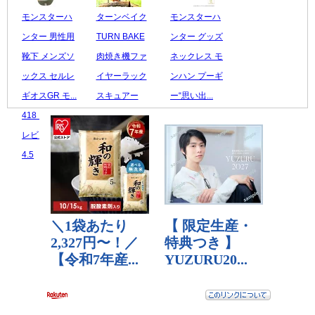
モンスターハ
ターンベイク
モンスターハ
ンター 男性用
TURN BAKE
ンター グッズ
靴下 メンズソ
肉焼き機ファ
ネックレス モ
ックス セルレ
イヤーラック
ンハン プーギ
ギオスGR モ...
スキュアー
ー“思い出...
418 円
セ...
16,500 円
レビュー数：
14,520 円
レビュー数：0
4.5
レビュー数：5