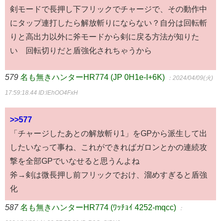
剣モードで長押し下フリックでチャージで、その動作中
にタップ連打したら解放斬りにならない？自分は回転斬
りと高出力以外に斧モードから剣に戻る方法が知りた
い 回転切りだと盾強化されちゃうから
579
名も無きハンターHR774 (JP 0H1e-I+6K)
：2024/04/09(火)
17:59:18.44
ID:lEhOO4FxH
>>577
「チャージしたあとの解放斬り1」をGPから派生して出
したいなって事ね、これができればガロンとかの連続攻
撃を全部GPでいなせると思うんよね
斧→剣は微長押し前フリックでおけ、溜めすぎると盾強
化
587
名も無きハンターHR774 (ﾜｯﾁｮｲ 4252-mqcc)
：