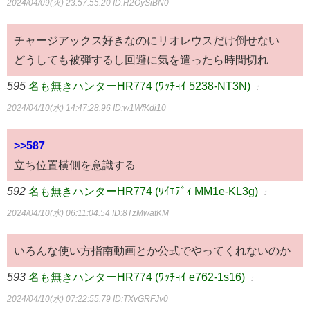
2024/04/09(火) 23:57:55.20
ID:R2OySiBN0
チャージアックス好きなのにリオレウスだけ倒せない
どうしても被弾するし回避に気を遣ったら時間切れ
595
名も無きハンターHR774 (ﾜｯﾁｮｲ 5238-NT3N)
：
2024/04/10(水) 14:47:28.96
ID:w1WfKdi10
>>587
立ち位置横側を意識する
592
名も無きハンターHR774 (ﾜｲｴﾃﾞｨ MM1e-KL3g)
：
2024/04/10(水) 06:11:04.54
ID:8TzMwatKM
いろんな使い方指南動画とか公式でやってくれないのか
593
名も無きハンターHR774 (ﾜｯﾁｮｲ e762-1s16)
：
2024/04/10(水) 07:22:55.79
ID:TXvGRFJv0