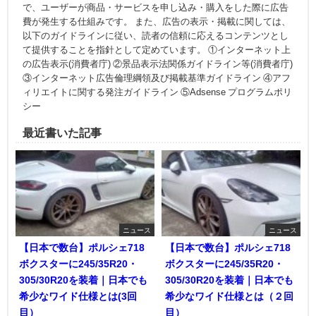
で、ユーザーが商品・サービスを申し込み・購入をした際に広告
費が発生する仕組みです。 また、広告の表示・掲載に関しては、
以下のガイドラインに従い、読者の信頼に応えるコンテンツとし
て提供することを指針として定めています。 ①インターネット上
の広告表示(消費者庁) ②景品表示法関係ガイドライン等(消費者庁)
③インターネット広告倫理綱領及び掲載基準ガイドライン ④アフ
ィリエイトに関する発注ガイドライン ⑤Adsense プログラムポリ
シー
最近書いた記事
ニュース
ニュース
【日本で数台】ポルシェ718
【日本で数台】ポルシェ718
ボクスターに245/35R20・
ボクスターに245/35R20・
305/30R20を装着｜日本でも
305/30R20を装着｜日本でも
希少なワイド仕様とは(3回
希少なワイド仕様とは（２回
目）
目）