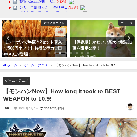
ト
ニュース
芸能・エンタ
【保存版】かわいい柴犬の秘蔵動
【ＴＶ放映】タカラジェンヌ有
画を限定公開！
きいさん出演の舞台が放映され
す！もちろん天彩峰里さんも一
2024年2月18日
です。
ホーム
ゲーム・アニメ
【モンハンNow】How long it took to BEST
2023年10月8日
WEAPON to 10.9!
ゲーム・アニメ
【モンハンNow】How long it took to BEST
WEAPON to 10.9!
PR
2024年5月9日
2024年5月5日