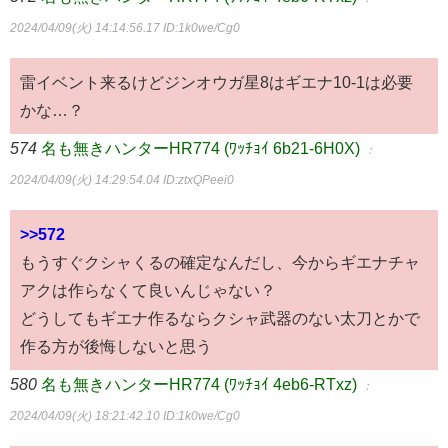
2024/04/09(火) 14:14:56.17
ID:1k0we/Cg0
雷イベント来るけどジンオウガ星8はギエナ10-1は必要
かな…？
574
名も無きハンターHR774 (ﾜｯﾁｮｲ 6b21-6H0X)
：
2024/04/09(火) 14:29:54.04
ID:ztxQPeei0
>>572
もうすぐクシャくるの確定なんだし、今からギエナチャ
アクは作らなくて良いんじゃない？
どうしてもギエナ作るならクシャ武器のない太刀とかで
作る方が後悔しないと思う
580
名も無きハンターHR774 (ﾜｯﾁｮｲ 4eb6-RTxz)
：
2024/04/09(火) 18:21:42.10
ID:1k0we/Cg0