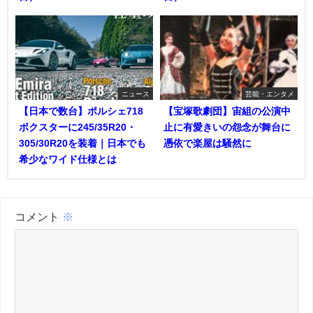
ニュース
芸能・エンタメ
【日本で数台】ポルシェ718
【宝塚歌劇団】宙組の公演中
ボクスターに245/35R20・
止に有愛きいの怨念が舞台に
305/30R20を装着｜日本でも
憑依で楽屋は騒然に
希少なワイド仕様とは
コメント
※