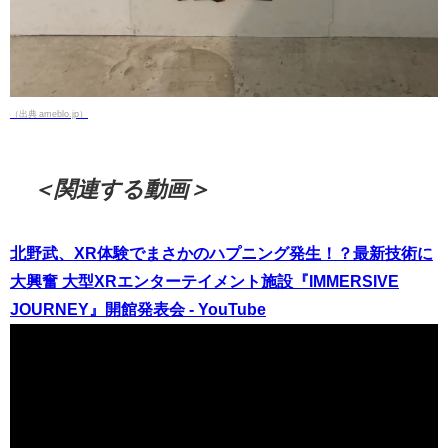
（出典 ameblo.jp）
＜関連する動画＞
北野武、XR体験でまさかのハプニング発生！？最新技術に
大興奮 大型XRエンターテイメント施設『IMMERSIVE
JOURNEY』開館発表会 - YouTube