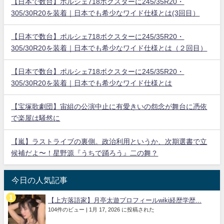
【日本で数台】ポルシェ718ボクスターに245/35R20・
305/30R20を装着｜日本でも希少なワイド仕様とは(3回目）
【日本で数台】ポルシェ718ボクスターに245/35R20・
305/30R20を装着｜日本でも希少なワイド仕様とは（２回目）
【日本で数台】ポルシェ718ボクスターに245/35R20・
305/30R20を装着｜日本でも希少なワイド仕様とは
【宝塚歌劇団】宙組の公演中止に有愛きいの怨念が舞台に憑依
で楽屋は騒然に
【嵐】ラストライブの裏側。政治利用というか、次期選書で立
候補だよ〜！星野源『うちで踊ろう』二の舞？
今日の人気記事
【上方落語家】月亭太遊プロフィールwiki経歴学歴...
104件のビュー
|
1月 17, 2026 に投稿された