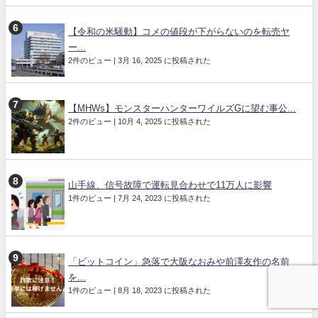
【令和の米騒動】コメの値段が下がらないのを転売ヤ
ー...
2件のビュー
|
3月 16, 2025 に投稿された
【MHWs】モンスターハンターワイルズGに望む事公...
2件のビュー
|
10月 4, 2025 に投稿された
山手線、信号故障で運転見合わせで11万人に影響
1件のビュー
|
7月 24, 2023 に投稿された
「ビットコイン」急落で大阪なおみや前澤友作の名前
を...
1件のビュー
|
8月 18, 2023 に投稿された