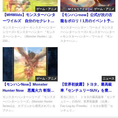
ゲーム・アニメ
ゲーム・アニメ
【MHWilds】モンスターハンタ
【モンハンnow】公式が次の古
ーワイルズ 自分のセクレトと
龍をポロリ！1月のイベント予定
勘違いするウルトラマン#モンハ
公開！内容と注意点まとめ
モンスターハンター モンスターハンター
モンスターハンター：ワールド モンスタ
シリーズ> モンスターハンター 『モンス
ーハンターシリーズ> モンスターハンター
ン #
ターハンター』（Monster Hunter）は、
> モンスターハンター：ワールド 『モン
200...
スターハン...
ゲーム・アニメ
ニュース
【モンハンNow】Monster
【世界初披露】トヨタ、最高級
Hunter Now 悪魔火力 斬裂電
車『センチュリーSUV』を豊田
撃ライトボウガン装備
章男会長が発表
モンスターハンターシリーズ 『モンスタ
本当に出た！ トヨタの最高級車「センチ
ーハンターシリーズ』(Monster Hunter
ュリー」のSUV、世界初披露 （出典：
Series)は、カプコンから発売されている
Fav-Log by ITmedia） トヨタが新型「セ
アクシ...
ンチュリ...