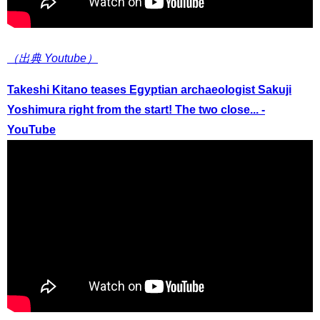
（出典 Youtube）
Takeshi Kitano teases Egyptian archaeologist Sakuji
Yoshimura right from the start! The two close... -
YouTube