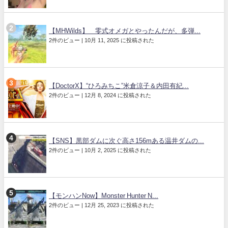
【MHWilds】 零式オメガとやったんだが、多弾...
2件のビュー
|
10月 11, 2025 に投稿された
【DoctorX】“ひろみちこ”米倉涼子＆内田有紀...
2件のビュー
|
12月 8, 2024 に投稿された
【SNS】黒部ダムに次ぐ高さ156mある温井ダムの...
2件のビュー
|
10月 2, 2025 に投稿された
【モンハンNow】Monster Hunter N...
2件のビュー
|
12月 25, 2023 に投稿された