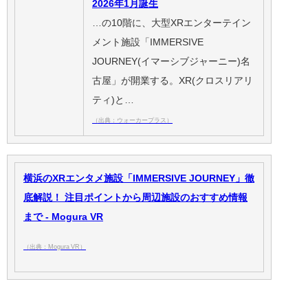
2026年1月誕生
…の10階に、大型XRエンターテイン
メント施設「IMMERSIVE
JOURNEY(イマーシブジャーニー)名
古屋」が開業する。XR(クロスリアリ
ティ)と…
（出典：ウォーカープラス）
横浜のXRエンタメ施設「IMMERSIVE JOURNEY」徹
底解説！ 注目ポイントから周辺施設のおすすめ情報
まで - Mogura VR
（出典：Mogura VR）