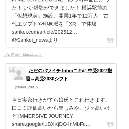
た！ いい経験ができました！ 横浜駅前の
「仮想現実」施設、開業1年で12万人 古
代エジプトや印象派を「XR」で体験
sankei.com/article/202512…
@Sankei_newsより
（出典 @T_Mitsuhata）
ただのバツイチ foheiニキ@ 中受2027撤
退→高受2030シフト
@fohei129915
今日実家行きがてら娘氏とこれ行きます。
口コミ評価高いから楽しみや。少々高いけ
ど IMMERSIVE JOURNEY
share.google/I1BXKjDO4nMbFc…