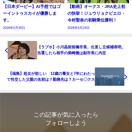
【日本ダービー】AI予想ではゴ
【動画】オークス・JRA史上初
ーイントゥスカイが優勝しま
の快挙！ジュウリョクピエロ・
す。
今村聖奈の初騎乗位勝利！
2026年5月30日
2026年5月24日
【ラブホ】小川晶前前橋市長、出直し立候補表明。
当選したら相手の柴崎徹は副市長に内定
【福島】処女が欲しい 12歳の養女と7年にわたっ
て性交した父親の名前は？勤務先は？カーセ〇クス
この記事が気に入ったら
フォローしよう