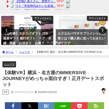
アフィリエイト
アフィリエイト
エクエルパウチサプリメントの効
【楽天年間ランキング受賞】あす
果とは？購入前に知っておきたい
楽 スーツケース 機内持込 ファス
ポイント
ナータイプ 超軽量 送料無料 ト
ラベル
2024年3月22日
ホーム
ニュース
【体験VR】横浜・名古屋のIMMERSIVE JOURNEYがめっ
2024年4月4日
ちゃ面白すぎ！正月デートスポット
ニュース
【体験VR】横浜・名古屋のIMMERSIVE
JOURNEYがめっちゃ面白すぎ！正月デートスポ
ット
PR
2025年12月22日
2025年12月22日
LINE