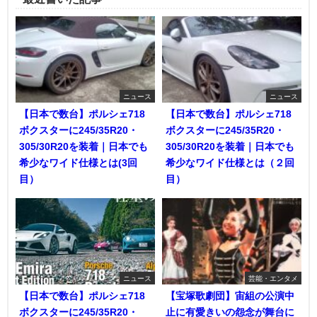
ニュース
ニュース
【日本で数台】ポルシェ718
【日本で数台】ポルシェ718
ボクスターに245/35R20・
ボクスターに245/35R20・
305/30R20を装着｜日本でも
305/30R20を装着｜日本でも
希少なワイド仕様とは(3回
希少なワイド仕様とは（２回
目）
目）
ニュース
芸能・エンタメ
【日本で数台】ポルシェ718
【宝塚歌劇団】宙組の公演中
ボクスターに245/35R20・
止に有愛きいの怨念が舞台に