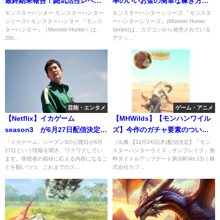
最終結果報告！闘気活性レベル5
率のいいお金の簡単な稼ぎ方・
で野生星10パオ亜種倒
方法（序盤）
モンスターハンター モンスターハンター
モンスターハンターシリーズ 『モンスタ
シリーズ> モンスターハンター 『モンス
ーハンターシリーズ』(Monster Hunter
ターハンター』（Monster Hunter）は、
Series)は、カプコンから発売されている
200...
アクシ...
芸能・エンタメ
ゲーム・アニメ
【Netflix】イカゲーム
【MHWilds】【モンハンワイル
season3 が6月27日配信決定！
ズ】今作のガチャ要素のついて
完結編ということは・・・
どう思う？
「イカゲーム」シーズン3の公開日が6月
（出典 【11月24日(木)配信決定】『モン
27日という情報を聞き、ワクワクしてい
スターハンターライズ：サンブレイク』無
ます。視聴者の期待に応える内容になるこ
料タイトルアップデート第3弾(Ver.13)｜株
とを願いつつ、これまでのス...
式会社カプ...