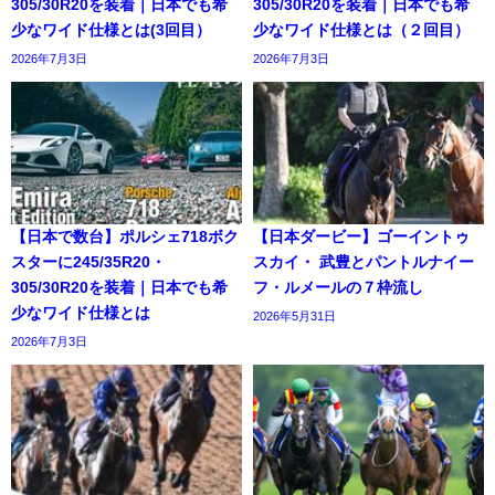
305/30R20を装着｜日本でも希
305/30R20を装着｜日本でも希
少なワイド仕様とは(3回目）
少なワイド仕様とは（２回目）
2026年7月3日
2026年7月3日
【日本で数台】ポルシェ718ボク
【日本ダービー】ゴーイントゥ
スターに245/35R20・
スカイ・ 武豊とパントルナイー
305/30R20を装着｜日本でも希
フ・ルメールの７枠流し
少なワイド仕様とは
2026年5月31日
2026年7月3日