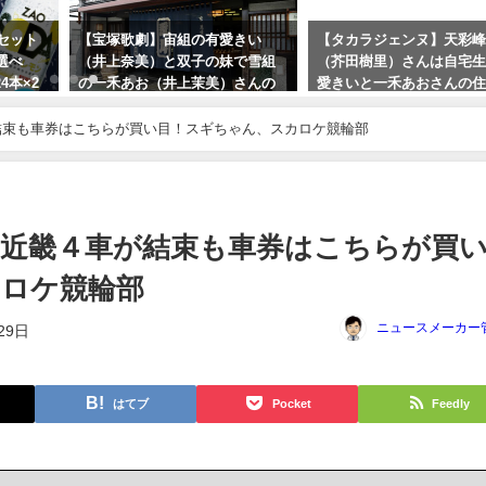
セット
【宝塚歌劇】宙組の有愛きい
【タカラジェンヌ】天彩
選べ
（井上奈美）と双子の妹で雪組
（芥田樹里）さんは自宅
24本×2
の一禾あお（井上茉美）さんの
愛きいと一禾あおさんの
実家「京つけもの処近為」も急
とは近所らしい。
遽臨時休業で、天彩峰里（芥田
結束も車券はこちらが買い目！スギちゃん、スカロケ競輪部
2023年10月4日
樹里）は関係ないです
2023年10月1日
近畿４車が結束も車券はこちらが買
カロケ競輪部
ニュースメーカー
29日
はてブ
Pocket
Feedly