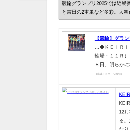
競輪グランプリ2025では近
と吉田の2車単など多彩。大舞
【競輪】グラン
…◆ＫＥＩＲＩ
輪場・１１Ｒ）
８日、明らかに
（出典：スポーツ報知）
KEIR
KEIR
12
る。
なり