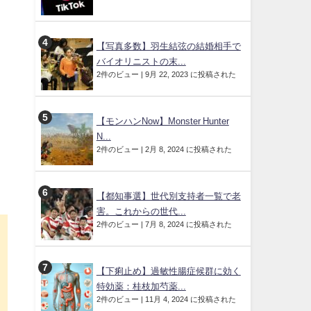
【写真多数】羽生結弦の結婚相手で
バイオリニストの末...
2件のビュー
|
9月 22, 2023 に投稿された
【モンハンNow】Monster Hunter
N...
2件のビュー
|
2月 8, 2024 に投稿された
【都知事選】世代別支持者一覧で老
害。これからの世代...
2件のビュー
|
7月 8, 2024 に投稿された
【下痢止め】過敏性腸症候群に効く
特効薬：桂枝加芍薬...
2件のビュー
|
11月 4, 2024 に投稿された