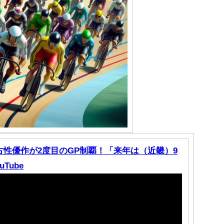
4】古性優作が2度目のGP制覇！「来年は（近畿）9
Tube