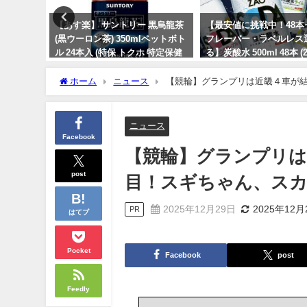
温まるサ
【あす楽】 サントリー 黒烏龍茶
【最安値に挑戦中！48本
ー G-
(黒ウーロン茶) 350mlペットボト
フレーバー・ラベルレス
ル 24本入 (特保 トクホ 特定保健
る】炭酸水 500ml 48本 (
用食品)
ケース)送料無料！
ホーム
ニュース
【競輪】グランプリは近畿４車が
2024年2月18日
2024年6月15日
ニュース
Facebook
【競輪】グランプリは
post
目！スギちゃん、ス
2025年12月29日
2025年12月
PR
はてブ
Pocket
Facebook
post
Feedly