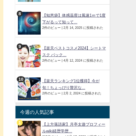
【知恵袋】体感温度は風速1ｍで1度
下がるって知って...
か
2件のビュー
|
2月 14, 2025 に投稿された
【楽天ベストコスメ2024】シートマ
スク パック...
2件のビュー
|
4月 12, 2024 に投稿された
【楽天ランキング1位獲得】今が
旬！ちょっぴり贅沢な...
2件のビュー
|
2月 2, 2024 に投稿された
今週の人気記事
【上方落語家】月亭太遊プロフィー
ルwiki経歴学歴...