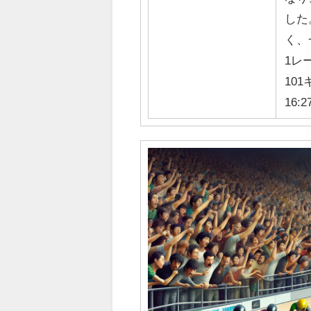
した
く、
1レ
101
16:2