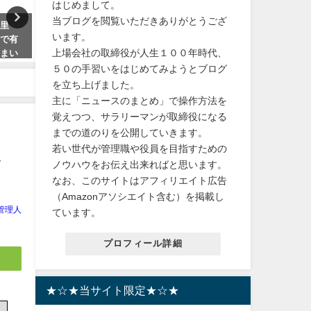
はじめまして。
当ブログを閲覧いただきありがとうござ
峰里
【写真多数】羽生結弦の結婚相
【非常に良い】セクシー田
います。
生で有
手でバイオリニストの末延麻裕
ん コミック 1-6巻セット
上場会社の取締役が人生１００年時代、
住まい
子が若かりし頃、ミニスカギャ
料無料
ルだった。
５０の手習いをはじめてみようとブログ
2024年2月2日
を立ち上げました。
2023年9月22日
主に「ニュースのまとめ」で操作方法を
覚えつつ、サラリーマンが取締役になる
までの道のりを公開していきます。
若い世代が管理職や役員を目指すための
い
ノウハウをお伝え出来ればと思います。
なお、このサイトはアフィリエイト広告
（Amazonアソシエイト含む）を掲載し
管理人
ています。
プロフィール詳細
★☆★当サイト限定★☆★