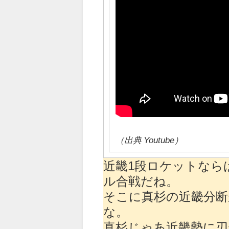
（出典 Youtube）
近畿1段ロケットなら
ル合戦だね。
そこに真杉の近畿分断
な。
真杉じゃあ近畿勢に刃