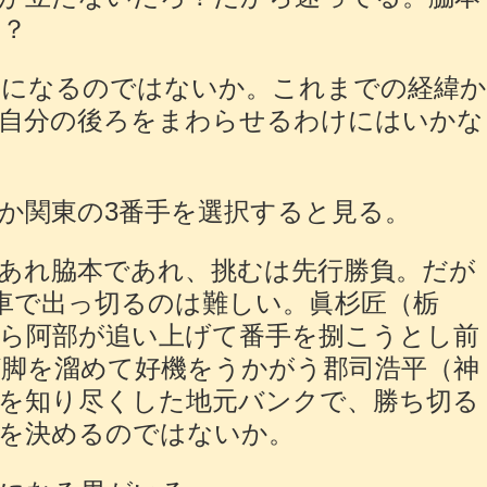
か？
かになるのではないか。これまでの経緯
に自分の後ろをまわらせるわけにはいかな
か関東の3番手を選択すると見る。
あれ脇本であれ、挑むは先行勝負。だが
車で出っ切るのは難しい。眞杉匠（栃
ら阿部が追い上げて番手を捌こうとし前
脚を溜めて好機をうかがう郡司浩平（神
を知り尽くした地元バンクで、勝ち切る
りを決めるのではないか。