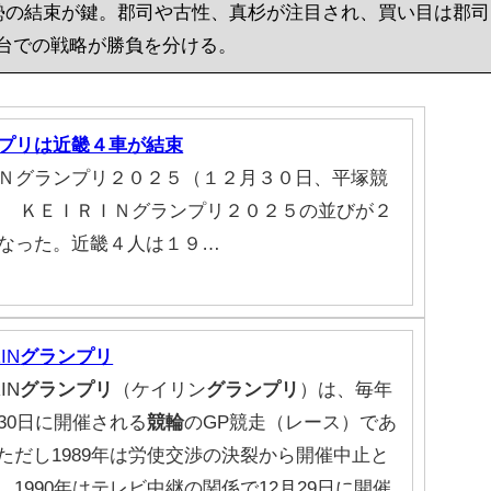
畿勢の結束が鍵。郡司や古性、真杉が注目され、買い目は郡司
台での戦略が勝負を分ける。
プリは近畿４車が結束
Ｎグランプリ２０２５（１２月３０日、平塚競
 ＫＥＩＲＩＮグランプリ２０２５の並びが２
なった。近畿４人は１９…
IN
グランプリ
IN
グランプリ
（ケイリン
グランプリ
）は、毎年
月30日に開催される
競輪
のGP競走（レース）であ
ただし1989年は労使交渉の決裂から開催中止と
、1990年はテレビ中継の関係で12月29日に開催