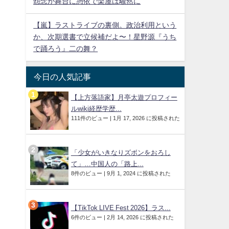
怨念が舞台に憑依で楽屋は騒然に
【嵐】ラストライブの裏側。政治利用という
か、次期選書で立候補だよ〜！星野源『うち
で踊ろう』二の舞？
今日の人気記事
【上方落語家】月亭太遊プロフィー
ルwiki経歴学歴...
111件のビュー
|
1月 17, 2026 に投稿された
「少女がいきなりズボンをおろし
て」…中国人の「路上...
8件のビュー
|
9月 1, 2024 に投稿された
【TikTok LIVE Fest 2026】ラス...
6件のビュー
|
2月 14, 2026 に投稿された