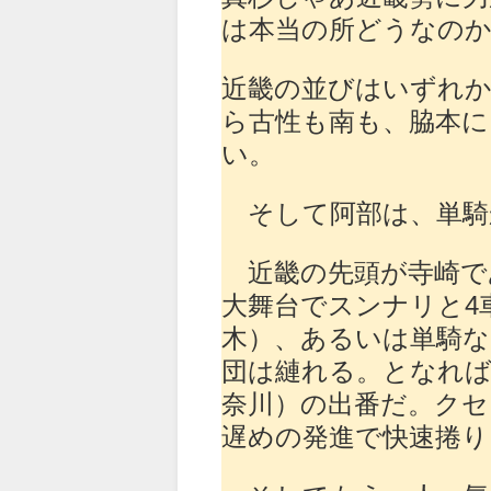
は本当の所どうなの
近畿の並びはいずれ
ら古性も南も、脇本
い。
そして阿部は、単騎
近畿の先頭が寺崎で
大舞台でスンナリと4
木）、あるいは単騎な
団は縺れる。となれば
奈川）の出番だ。クセ
遅めの発進で快速捲