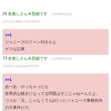
26
名無しさん＠恐縮です
：2023/09/16(土)
14:51:05.49
ID:LXXR+PkU0
>>1
ジャニーズのファン叩きかよ
ゲスな記事
73
名無しさん＠恐縮です
：2023/09/16(土)
14:58:13.41
ID:pxoeKTXO0
>>1
あーあ やっちゃったな
世界的な騒ぎになってる問題はそこじゃねーんだよ。
つうか「元」じゃなくてもjrだったジャニーズ事務所内
の大事件だろ。