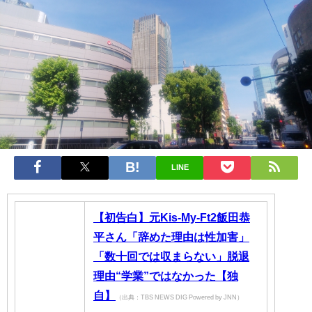
LINE
【初告白】元Kis-My-Ft2飯田恭
平さん「辞めた理由は性加害」
「数十回では収まらない」脱退
理由“学業”ではなかった【独
自】
（出典：TBS NEWS DIG Powered by JNN）