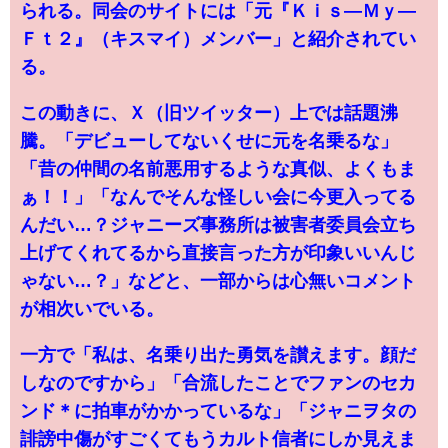
られる。同会のサイトには「元『Ｋｉｓ―Ｍｙ―
Ｆｔ２』（キスマイ）メンバー」と紹介されてい
る。
この動きに、Ｘ（旧ツイッター）上では話題沸
騰。「デビューしてないくせに元を名乗るな」
「昔の仲間の名前悪用するような真似、よくもま
ぁ！！」「なんでそんな怪しい会に今更入ってる
んだい…？ジャニーズ事務所は被害者委員会立ち
上げてくれてるから直接言った方が印象いいんじ
ゃない…？」などと、一部からは心無いコメント
が相次いでいる。
一方で「私は、名乗り出た勇気を讃えます。顔だ
しなのですから」「合流したことでファンのセカ
ンド＊に拍車がかかっているな」「ジャニヲタの
誹謗中傷がすごくてもうカルト信者にしか見えま