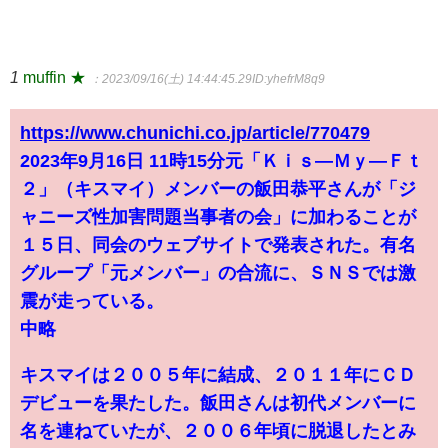
1
muffin ★
：2023/09/16(土) 14:44:45.29
ID:yhefrM8q9
https://www.chunichi.co.jp/article/770479
2023年9月16日 11時15分元「Ｋｉｓ―Ｍｙ―Ｆｔ
２」（キスマイ）メンバーの飯田恭平さんが「ジ
ャニーズ性加害問題当事者の会」に加わることが
１５日、同会のウェブサイトで発表された。有名
グループ「元メンバー」の合流に、ＳＮＳでは激
震が走っている。
中略
キスマイは２００５年に結成、２０１１年にＣＤ
デビューを果たした。飯田さんは初代メンバーに
名を連ねていたが、２００６年頃に脱退したとみ