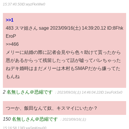
15:37:40.50
ID:wyzFkxWw0
>>1
483 スマ姐さん sage 2023/09/16(土) 14:39:20.12 ID:8Fhk
EroP
>>466
メリーに結婚の際に記者会見やら色々助けて貰ったから
恩があるからって残留したって話が嘘ってバレちゃった
ねデキ婚時はまだメリーは木村もSMAPだから嫌ってた
もんね
2
名無しさん＠恐縮です
：2023/09/16(土) 14:46:04.22
ID:1euFckSx0
つーか、飯田なんて奴、キスマイにいたか？
150
名無しさん＠恐縮です
：2023/09/16(土)
15:16:58.13
ID:xaGmKmu00