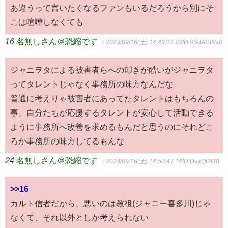
あ違うって言いたくなるファンもいるだろうから別にそ
こは喧嘩しなくても
16
名無しさん＠恐縮です
：2023/09/16(土) 14:49:01.93
ID:9SdADiNx0
ジャニヲタによる被害者らへの叩きが酷いがジャニヲタ
ってタレントじゃなく事務所の味方なんだな
普通に考えりゃ被害者にあってたタレントはもちろんの
事、自分たちが応援するタレントが安心して活動できる
ように事務所へ改善を求めるもんだと思うのにそれどこ
ろか事務所の味方してるもんな
24
名無しさん＠恐縮です
：2023/09/16(土) 14:50:47.14
ID:DexQl2l30
>>16
カルト信者だから、悪いのは教祖(ジャニー喜多川)じゃ
なくて、それ以外としか考えられない