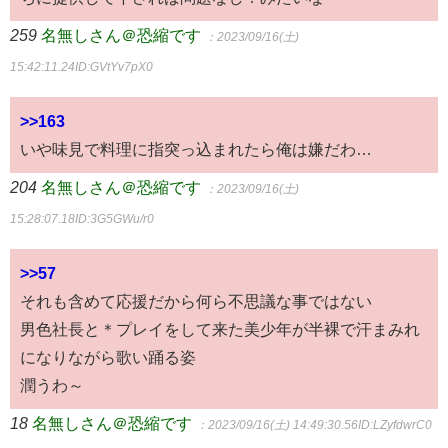
259
名無しさん＠恐縮です
：2023/09/16(土)
15:42:11.24
ID:GVtYv7pX0
>>163
いや味見で料理に指突っ込まれたら俺は嫌だわ…
204
名無しさん＠恐縮です
：2023/09/16(土)
15:28:07.18
ID:3G5GWu/r0
>>57
それも含めて応援だから何ら不思議な事ではない
男色社長と＊プレイをして来た美少年が半裸で汗まみれ
になりながら歌い踊る姿
潤うわ～
18
名無しさん＠恐縮です
：2023/09/16(土) 14:49:30.56
ID:LZyfdwrC0