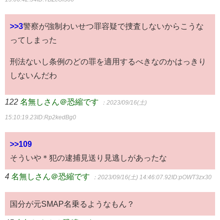
>>3
警察が強制わいせつ罪容疑で捜査しないからこうな
ってしまった
刑法ないし条例のどの罪を適用するべきなのかはっきり
しないんだわ
122
名無しさん＠恐縮です
：2023/09/16(土)
15:10:19.23
ID:Rp2kedBg0
>>109
そういや＊犯の逮捕見送り見逃しがあったな
4
名無しさん＠恐縮です
：2023/09/16(土) 14:46:07.92
ID:pOWT3zx30
国分が元SMAP名乗るようなもん？