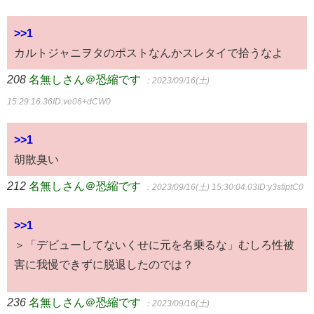
>>1
カルトジャニヲタのポストなんかスレタイで拾うなよ
208
名無しさん＠恐縮です
：2023/09/16(土)
15:29:16.36
ID:ve06+dCW0
>>1
胡散臭い
212
名無しさん＠恐縮です
：2023/09/16(土) 15:30:04.03
ID:y3sfiptC0
>>1
＞「デビューしてないくせに元を名乗るな」むしろ性被
害に我慢できずに脱退したのでは？
236
名無しさん＠恐縮です
：2023/09/16(土)