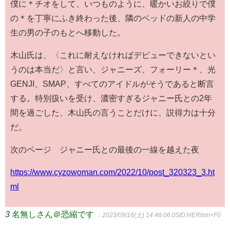
僕に＊チオをして、いつものように、暖かいお絞りで僕
の＊を丁寧にふき終わった後、隣のベッドの新人の中学
生の男の子のもとへ移動した。
木山氏は、〈これに耐えなければデビューできないとい
うのは本当だ〉と言い、ジャニーズ、フォーリー＊、光
GENJI、SMAP、すべてのアイドルがそうであると断言
する。特別扱いを受け、濃密すぎるジャニー氏との2年
間を過ごした、木山氏の言うことだけに、説得力は十分
だ。
次のページ ジャニー氏との最後の一線を越えた夜
https://www.cyzowoman.com/2022/10/post_320323_3.ht
ml
3
名無しさん＠恐縮です
：2023/09/16(土) 14:46:06.05
ID:HERtsm+F0