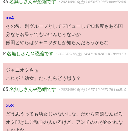
45
名無しさん＠恐縮です
：2023/09/16(土) 14:54:59.38
ID:hbwtlSsX0
>>4
その後、別グループとしてデビューして知名度もある国
分なら名乗ってもいいんじゃないか
飯田とやらはジャニヲタしか知らんだろうからな
8
名無しさん＠恐縮です
：2023/09/16(土) 14:47:16.82
ID:HERtsm+F0
ジャニオタさぁ
これが「幼女」だったらどう思う？
65
名無しさん＠恐縮です
：2023/09/16(土) 14:57:12.06
ID:7lLLecRc0
>>8
どう思うっても幼女じゃないしな、だから問題なんだろ
オタ叩きにご執心の人いるけど、アンチの方が的外れな
んだよな