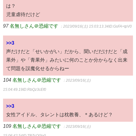
は？
児童虐待だけど
97
名無しさん＠恐縮です
：2023/09/16(土) 15:03:13.34
ID:GsFA+tpV0
>>3
声だけだと「せいかがい」だから、聞いだだけだと「成
果外」や「青果外」みたいに何のことか分からなく出来
て問題を誤魔化せるからねー
104
名無しさん＠恐縮です
：2023/09/16(土)
15:04:49.19
ID:RbQz3cEf0
>>3
女性アイドル、タレントは枕教養、＊あるけど？
109
名無しさん＠恐縮です
：2023/09/16(土)
15:06:42.54
ID:TBZcOI3o0