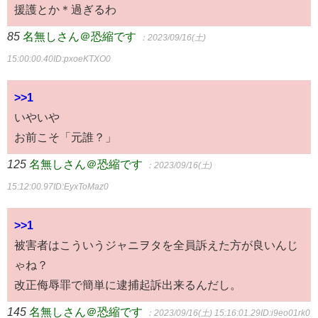
援護とか＊過ぎるわ
85
名無しさん＠恐縮です
：2023/09/16(土)
15:00:00.40
ID:pxoeKTXO0
>>1
いやいや
お前こそ「元誰？」
125
名無しさん＠恐縮です
：2023/09/16(土)
15:12:00.97
ID:EyxToMaz0
>>1
被害者はこういうジャニヲタを全員訴えた方が良いんじ
ゃね？
改正侮辱罪で簡単に逮捕起訴出来るんだし。
145
名無しさん＠恐縮です
：2023/09/16(土) 15:16:01.29
ID:i9eo01rk0