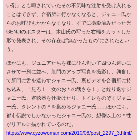
い剤」とも噂されていたその不気味な注射を受け入れる
ことはできず、合宿所に行かなくなると、ジャニー氏か
らのお呼びもかからなくなり、すでに撮影済みだった光
GENJIのポスターは、木山氏の写った右端をカットした
形で発表され、その存在は”無かったもの”にされたとい
う。
ほかにも、ジュニアたちを裸にひん剥いて四つん這いに
させて一列に並べ、肛門のアップ写真を撮影し、興奮し
て肛門に舌を這わすジャニー氏、裏ビデオを合宿所に持
ち込み、「見ろ！ 女のお＊の醜さを！」と繰り返すジ
ャニー氏、盗聴器を仕掛けたり、トイレをのぞくジャニ
ー氏、タレントの＊を集めるジャニー氏……ほかにも、
都市伝説でしかなかったジャニー氏の、想像以上の＊性
がリアルに描かれているのだ。
https://www.cyzowoman.com/2010/08/post_2297_3.html/