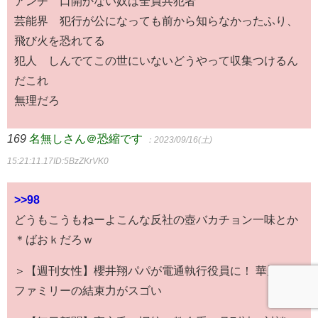
アンチ 口開かない奴は全員共犯者
芸能界 犯行が公になっても前から知らなかったふり、
飛び火を恐れてる
犯人 しんでてこの世にいないどうやって収集つけるん
だこれ
無理だろ
169
名無しさん＠恐縮です
：2023/09/16(土)
15:21:11.17
ID:5BzZKrVK0
>>98
どうもこうもねーよこんな反社の壺バカチョン一味とか
＊ばおｋだろｗ
＞【週刊女性】櫻井翔パパが電通執行役員に！ 華麗なる
ファミリーの結束力がスゴい