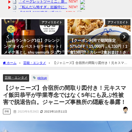
アフィリエイト
アフィリエイト
【総合ランキング1位】クレンジ
【クーポン利用で期間限定
ング オイル ベストセラーキット /
57%OFF！15,000円→6,330円！1
メイク落とし shu uemura シュウ
食198円?！カレー2食おまけ！さ
ウエムラ
らに100人に1人牛めし10食が当た
ホーム
芸能・エンタメ
【ジャニーズ】合宿所の間取り図付き！元キスマイ
るキャンペーンも！】松屋
2024年4月23日
飯田恭平が学業専念ではなく5年にも及ぶ性被害で脱退告白。ジャニーズ事務所の隠蔽
2024年6月9日
を暴露！
芸能・エンタメ
pickup
【ジャニーズ】合宿所の間取り図付き！元キスマ
イ飯田恭平が学業専念ではなく5年にも及ぶ性被
害で脱退告白。ジャニーズ事務所の隠蔽を暴露！
PR
2023年9月29日
2023年10月11日