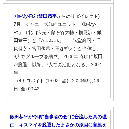
Kis-My-Ft2
(
飯田恭平
からのリダイレクト)
7月、ジャニーズJr.内ユニット「Kis-My-
Ft.」（北山宏光・藤ヶ谷太輔・横尾渉・
飯
田恭平
）と「A.B.C.Jr.」（二階堂高嗣・千
賀健永・宮田俊哉・玉森裕太）が合体し、
8人でグループを結成。 2006年 春頃に
飯田
が脱退。以降、7人での活動となる。 2007
年…
174キロバイト (16,021 語) - 2023年9月29
日 (金) 00:42
飯田恭平が今頃“当事者の会”に合流した真の理
由…キスマイを脱退したまさかの原因に言葉を