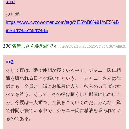
amp
少年愛
https://www.cyzowoman.com/tag/%E5%B0%91%E5%B
9%B4%E6%84%9B/
196
名無しさん＠恐縮です
：2023/09/16(土) 15:26:18.75
ID:pJnAtar10
>>2
そして夜は、隣で仲間が寝ている中で、ジャニー氏に精
液を吸われる日々が続いたという。 ジャニーさんは律
儀にも、全員と一緒にお風呂に入り、彼らのカラダのす
べてを洗う。そして、その後は暗くした部屋にしのびこ
み、今度は一人ずつ、全員を＊ていくのだ。みんな、隣
で仲間が寝ている中で、ジャニー氏に精液を吸われてい
るのである。