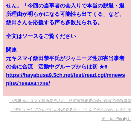
せん」「今回の当事者の会入りで本当の脱退・退
所理由が明らかになる可能性も出てくる」など、
飯田さんを応援する声も多数見られる。
全文はソースをご覧ください
関連
元キスマイ飯田恭平氏がジャニーズ性加害当事者
の会に合流 活動中グループからは初 ★6
https://hayabusa9.5ch.net/test/read.cgi/mnews
plus/1694841236/
（出典 元キスマイ飯田恭平さん、性加害当事者の会に合流でSNS激震
「デビューしてないのに元を名乗るな」「なんでそんな怪しい会に今
更」 [muffin★]）