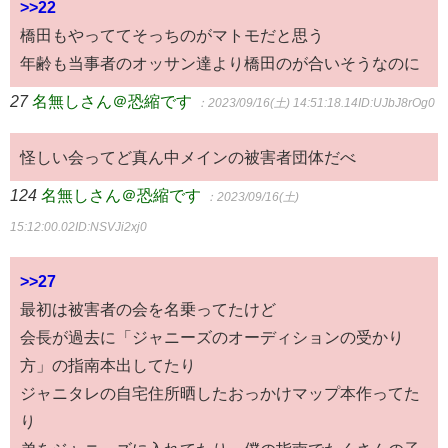
>>22
橋田もやっててそっちのがマトモだと思う
年齢も当事者のオッサン達より橋田のが合いそうなのに
27
名無しさん＠恐縮です
：2023/09/16(土) 14:51:18.14
ID:UJbJ8rOg0
怪しい会ってど真ん中メインの被害者団体だべ
124
名無しさん＠恐縮です
：2023/09/16(土)
15:12:00.02
ID:NSVJi2xj0
>>27
最初は被害者の会を名乗ってたけど
会長が過去に「ジャニーズのオーディションの受かり
方」の指南本出してたり
ジャニタレの自宅住所晒したおっかけマップ本作ってた
り