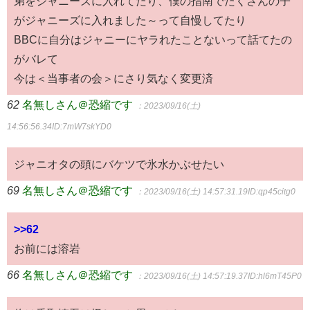
弟をジャニーズに入れてたり、僕の指南でたくさんの子
がジャニーズに入れました～って自慢してたり
BBCに自分はジャニーにヤラれたことないって話てたの
がバレて
今は＜当事者の会＞にさり気なく変更済
62
名無しさん＠恐縮です
：2023/09/16(土)
14:56:56.34
ID:7mW7skYD0
ジャニオタの頭にバケツで氷水かぶせたい
69
名無しさん＠恐縮です
：2023/09/16(土) 14:57:31.19
ID:qp45citg0
>>62
お前には溶岩
66
名無しさん＠恐縮です
：2023/09/16(土) 14:57:19.37
ID:hl6mT45P0