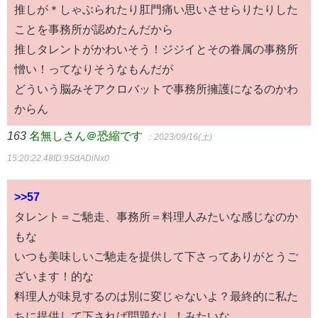
推しが＊しゃぶられたり肛門痛い思いさせらりたりした
ことを事務所が認めたんだから
推しタレントがかわいそう！ジジイとその眷属の事務所
憎い！ってなりそうなもんだが
どういう脳みそアクロバットで事務所擁護になるのかわ
からん
163
名無しさん＠恐縮です
：2023/09/16(土)
15:20:22.48
ID:9SdADiNx0
>>57
タレント＝ご馳走、事務所＝料理人みたいな感じなのか
もな
いつも美味しいご馳走を提供して下さってありがとうご
ざいます！的な
料理人が味見するのは別に変じゃないよ？最終的に私た
ちに提供して下されば問題なし！みたいな