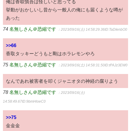
俺は香取慎吾は怪しいと思ってる
挙動がおかしいし昔から一般人の俺にも届くような噂が
あった
74
名無しさん＠恐縮です
：2023/09/16(土) 14:58:29.36
ID:TaDIenbO0
>>66
香取タッキーどうもと剛はホラレモンやろ
75
名無しさん＠恐縮です
：2023/09/16(土) 14:58:31.50
ID:tPAJz3EW0
なんであれ被害者を叩くジャニオタの神経の腐りよう
78
名無しさん＠恐縮です
：2023/09/16(土)
14:58:49.67
ID:9bmHloeC0
>>75
金金金