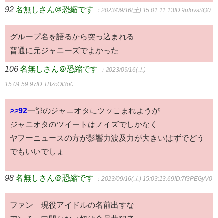
92
名無しさん＠恐縮です
：2023/09/16(土) 15:01:11.13
ID:9uIovsSQ0
グループ名を語るから突っ込まれる
普通に元ジャニーズでよかった
106
名無しさん＠恐縮です
：2023/09/16(土)
15:04:59.97
ID:TBZcOI3o0
>>92
一部のジャニオタにツッこまれようが
ジャニオタのツイートはノイズでしかなく
ヤフーニュースの方が影響力波及力が大きいはずでどう
でもいいでしょ
98
名無しさん＠恐縮です
：2023/09/16(土) 15:03:13.69
ID:7f3PEGyV0
ファン 現役アイドルの名前出すな