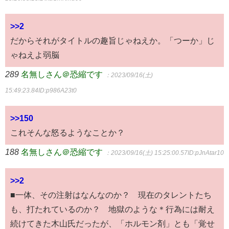
>>2
だからそれがタイトルの趣旨じゃねえか。「つーか」じ
ゃねえよ弱脳
289
名無しさん＠恐縮です
：2023/09/16(土)
15:49:23.84
ID:p986A23t0
>>150
これそんな怒るようなことか？
188
名無しさん＠恐縮です
：2023/09/16(土) 15:25:00.57
ID:pJnAtar10
>>2
■一体、その注射はなんなのか？ 現在のタレントたち
も、打たれているのか？ 地獄のような＊行為には耐え
続けてきた木山氏だったが、「ホルモン剤」とも「覚せ