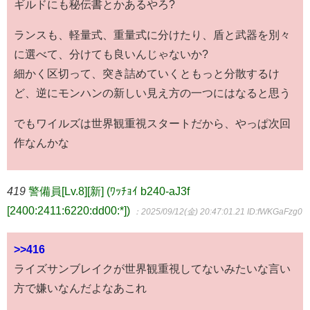
ギルドにも秘伝書とかあるやろ?
ランスも、軽量式、重量式に分けたり、盾と武器を別々
に選べて、分けても良いんじゃないか?
細かく区切って、突き詰めていくともっと分散するけ
ど、逆にモンハンの新しい見え方の一つにはなると思う
でもワイルズは世界観重視スタートだから、やっぱ次回
作なんかな
419
警備員[Lv.8][新] (ﾜｯﾁｮｲ b240-aJ3f
[2400:2411:6220:dd00:*])
：2025/09/12(金) 20:47:01.21
ID:fWKGaFzg0
>>416
ライズサンブレイクが世界観重視してないみたいな言い
方で嫌いなんだよなあこれ