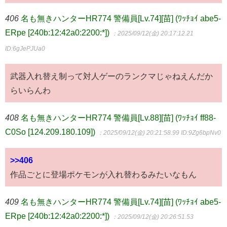
406
名も無きハンターHR774 警備員[Lv.74][苗] (ﾜｯﾁｮｲ abe5-
ERpe [240b:12:42a0:2200:*])
：2025/09/12(金) 20:17:12.21
ID:6gJePJUa0
武器入れ替え制って対人ゲーのランクマじゃねえんだか
らいらんわ
408
名も無きハンターHR774 警備員[Lv.88][苗] (ﾜｯﾁｮｲ ff88-
C0So [124.209.180.109])
：2025/09/12(金) 20:21:58.99
ID:9Zg6bpNv0
>>406
作品ごとに登場ポケモンが入れ替わるみたいなもん
409
名も無きハンターHR774 警備員[Lv.74][苗] (ﾜｯﾁｮｲ abe5-
ERpe [240b:12:42a0:2200:*])
：2025/09/12(金) 20:26:51.53