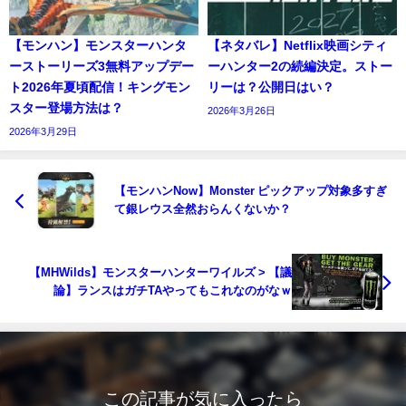
【モンハン】モンスターハンタ
【ネタバレ】Netflix映画シティ
ーストーリーズ3無料アップデー
ーハンター2の続編決定。ストー
ト2026年夏頃配信！キングモン
リーは？公開日はい？
スター登場方法は？
2026年3月26日
2026年3月29日
【モンハンNow】Monster ピックアップ対象多すぎ
て銀レウス全然おらんくないか？
【MHWilds】モンスターハンターワイルズ > 【議
論】ランスはガチTAやってもこれなのがなｗ
この記事が気に入ったら