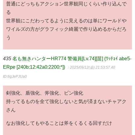
普通にどっちもアクション世界観同じくらい作り込んで
る
世界観にこだわってるように見えるのは単にワールドや
ワイルズの方がグラフィック綺麗で作り込めるからだろ
う
435
名も無きハンターHR774 警備員[Lv.74][苗] (ﾜｯﾁｮｲ abe5-
ERpe [240b:12:42a0:2200:*])
：2025/09/12(金) 21:53:57.40
ID:6gJePJUa0
剣強化、盾強化、斧強化、ビン強化
持ってるものを全て強化しないと気が済まないチャアク
さん
なお強化してもやることは斧をくるくる回すだけ