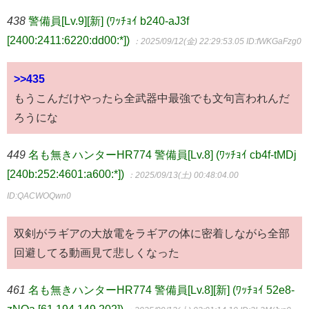
438
警備員[Lv.9][新] (ﾜｯﾁｮｲ b240-aJ3f
[2400:2411:6220:dd00:*])
：2025/09/12(金) 22:29:53.05
ID:fWKGaFzg0
>>435
もうこんだけやったら全武器中最強でも文句言われんだ
ろうにな
449
名も無きハンターHR774 警備員[Lv.8] (ﾜｯﾁｮｲ cb4f-tMDj
[240b:252:4601:a600:*])
：2025/09/13(土) 00:48:04.00
ID:QACWOQwn0
双剣がラギアの大放電をラギアの体に密着しながら全部
回避してる動画見て悲しくなった
461
名も無きハンターHR774 警備員[Lv.8][新] (ﾜｯﾁｮｲ 52e8-
zNQa [61.194.149.202])