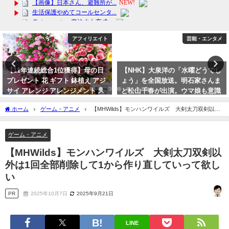
芸能・エンタメ
アフィリエイト
【NHK】大泉洋の「水曜どうでし
【新品】Nintendo Switch（有機
ょう」を全国放送。明石家さんま
ELモデル） Joy-Con(L)/(R) ホワ
と松山千春が出演。ウマ娘も意識
イトの魅力とは？ニンテンドース
か？
イッチ在庫僅少
ホーム
ゲーム・アニメ
【MHWilds】モンハンワイルズ 大剣太刀双剣以外
2023年10月9日
2024年3月29日
は1回全部削除して1から作り直していって欲しい
ゲーム・アニメ
【MHWilds】モンハンワイルズ 大剣太刀双剣以
外は1回全部削除して1から作り直していって欲し
い
PR
2025年10月7日
2025年9月21日
LINE