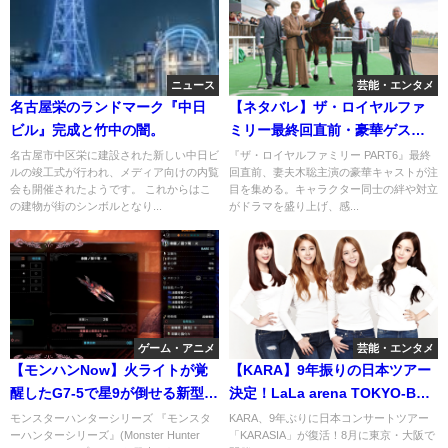
ニュース
芸能・エンタメ
名古屋栄のランドマーク『中日
【ネタバレ】ザ・ロイヤルファ
ビル』完成と竹中の闇。
ミリー最終回直前・豪華ゲスト
登場へ：妻夫木聡
名古屋市中区栄に建設された新しい中日ビ
『ザ・ロイヤルファミリー PART6』最終
ルの竣工式が行われ、メディア向けの内覧
回直前、妻夫木聡主演の豪華キャストが注
会も開催されたようです。 これからはこ
目を集める。キャラクター同士の絆や対立
の建物が街のシンボルとなり...
がドラマを盛り上げ、感...
ゲーム・アニメ
芸能・エンタメ
【モンハンNow】火ライトが覚
【KARA】9年振りの日本ツアー
醒したG7-5で星9が倒せる新型火
決定！LaLa arena TOKYO-BAY
属性ライト！5体の火弱点モンス
は南船橋です。彼女たちの宿泊
モンスターハンターシリーズ 『モンスタ
KARA、9年ぶりに日本コンサートツアー
ーハンターシリーズ』(Monster Hunter
「KARASIA」が復活！8月に東京・大阪で
ター
ホテルは？