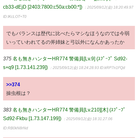
cb33-dEjD [2403:7800:c50a:cb00:*])
：2025/09/12(金) 18:20:49.97
ID:IKcLOT+T0
でもバランスは歴代に比べたらマシなほうなのでは今弱
いっていわれてるの斧姉妹と弓以外になんかあったか
375
名も無きハンターHR774 警備員[Lv.9] (ｽﾌﾟｰﾌﾟ Sd92-
s+q9 [1.73.141.239])
：2025/09/12(金) 18:24:28.93
ID:kRP7n1FQd
>>374
操虫根は？
383
名も無きハンターHR774 警備員[Lv.210][木] (ｽﾌﾟｰﾌﾟ
Sd92-Fkbu [1.73.147.199])
：2025/09/12(金) 18:31:27.06
ID:RB0kN8rNd