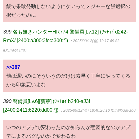
飯で果敢発動しないようにケアってメジャーな飯選択の
択だったのに
399
名も無きハンターHR774 警備員[Lv.12] (ﾜｯﾁｮｲ d242-
RmX/ [2400:a300:3fe:a300:*])
：2025/09/12(金) 19:17:49.83
ID:1Yag41Yf0
>>387
他は遅いのにそういうのだけは素早く丁寧にやってくる
から印象悪いよな
390
警備員[Lv.6][新芽] (ﾜｯﾁｮｲ b240-aJ3f
[2400:2411:6220:dd00:*])
：2025/09/12(金) 18:40:26.16
ID:fWKGaFzg0
いつのアプデで変わったのか知らんが意図的なのかアプ
デによるバグなのかで変わるわ