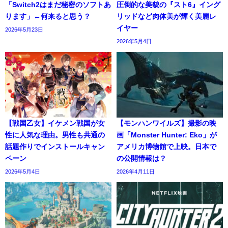
「Switch2はまだ秘密のソフトあ
圧倒的な美貌の『スト6』イング
ります」←何来ると思う？
リッドなど肉体美が輝く美麗レ
イヤー
2026年5月23日
2026年5月4日
【戦国乙女】イケメン戦国が女
【モンハンワイルズ】撮影の映
性に人気な理由。男性も共通の
画「Monster Hunter: Eko」が
話題作りでインストールキャン
アメリカ博物館で上映。日本で
ペーン
の公開情報は？
2026年5月4日
2026年4月11日