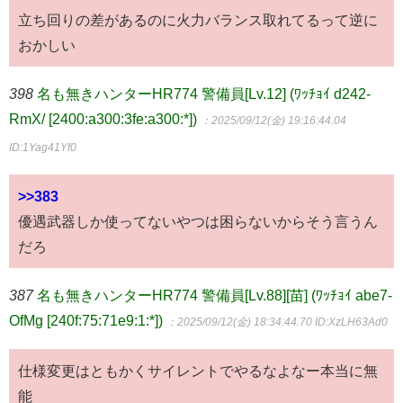
立ち回りの差があるのに火力バランス取れてるって逆に
おかしい
398
名も無きハンターHR774 警備員[Lv.12] (ﾜｯﾁｮｲ d242-
RmX/ [2400:a300:3fe:a300:*])
：2025/09/12(金) 19:16:44.04
ID:1Yag41Yf0
>>383
優遇武器しか使ってないやつは困らないからそう言うん
だろ
387
名も無きハンターHR774 警備員[Lv.88][苗] (ﾜｯﾁｮｲ abe7-
OfMg [240f:75:71e9:1:*])
：2025/09/12(金) 18:34:44.70
ID:XzLH63Ad0
仕様変更はともかくサイレントでやるなよなー本当に無
能