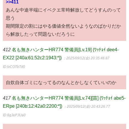
>>411
あんな中途半端にイベクエ常時解放してどうすんのって
思う
期間限定の割にはやる価値全然ないようなのばかりだか
ら解放したって問題ないだろうに
412
名も無きハンターHR774 警備員[Lv.19] (ﾜｯﾁｮｲ dee4-
EX22 [240a:61:52c2:1943:*])
：2025/09/12(金) 20:35:46.87
ID:lvCOTbTd0
自炊自体ゴミになってるのなんとかしなくていいのか
417
名も無きハンターHR774 警備員[Lv.74][苗] (ﾜｯﾁｮｲ abe5-
ERpe [240b:12:42a0:2200:*])
：2025/09/12(金) 20:43:26.77
ID:6gJePJUa0