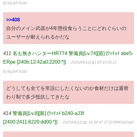
ID:6gJePJUa0
>>408
自分のメイン武器が4年懲役食らうことにどれぐらいの
ユーザーが耐えられるかだな
411
名も無きハンターHR774 警備員[Lv.74][苗] (ﾜｯﾁｮｲ abe5-
ERpe [240b:12:42a0:2200:*])
：2025/09/12(金) 20:33:00.21
ID:6gJePJUa0
どうしても全てを常設にしたくないのか食材だけは週替
わり制で多少抵抗してきたな
414
警備員[Lv.8][新] (ﾜｯﾁｮｲ b240-aJ3f
[2400:2411:6220:dd00:*])
：2025/09/12(金) 20:38:47.27
ID:fWKGaFzg0