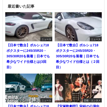
最近書いた記事
ニュース
ニュース
【日本で数台】ポルシェ718
【日本で数台】ポルシェ718
ボクスターに245/35R20・
ボクスターに245/35R20・
305/30R20を装着｜日本でも
305/30R20を装着｜日本でも
希少なワイド仕様とは(3回
希少なワイド仕様とは（２回
目）
目）
ニュース
芸能・エンタメ
【日本で数台】ポルシェ718
【宝塚歌劇団】宙組の公演中