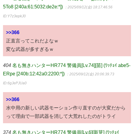
5To8 [240a:61:5032:de2e:*])
：2025/09/12(金) 18:17:46.56
ID:Y7z3epkJ0
>>366
正直言ってこれだよなｗ
変な武器が多すぎるｗ
404
名も無きハンターHR774 警備員[Lv.74][苗] (ﾜｯﾁｮｲ abe5-
ERpe [240b:12:42a0:2200:*])
：2025/09/12(金) 20:06:39.73
ID:6gJePJUa0
>>366
水中用の新しい武器モーション作り直すのが大変だから
って理由で一部武器を消して大荒れしたのがトライ
374
名も無きハンターHR774 警備員[Lv.6][新芽] (ﾜｯﾁｮｲ