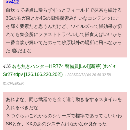
>>412
自炊って拠点に帰らずずっとフィールドで探索を続ける
3Gのモガ森とか4Gの樹海探索みたいなコンテンツにこ
そ輝く要素だと思うんだけど、ワイルズって飯効果が切
れても集会所にファストトラベルして飯食えばいいから
一番自炊が輝いてたのって砂原以外の場所に飛べなかっ
たβ版だよな
416
名も無きハンターHR774 警備員[Lv.4][新芽] (ｵｯﾍﾟｹ
Sr27-tdpv [126.166.220.202])
：2025/09/12(金) 20:40:32.58
ID:CFlyEKpPr
あれよな、同じ武器でも全く違う動きをするスタイルを
入れるべきだな
３つぐらいこれからのシリーズで標準であってもいいわ
SBとか、XXのあのシステムはなかなか良かった