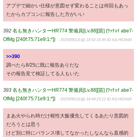
アプデで細かい仕様が意図せず変わることは何回もあっ
たからカプコンに報告した方がいい
392
名も無きハンターHR774 警備員[Lv.88][苗] (ﾜｯﾁｮｲ abe7-
OfMg [240f:75:71e9:1:*])
：2025/09/12(金) 18:42:16.95
ID:XzLH63Ad0
>>390
調べたら8/25に既に報告ありだな
その報告見て検証してる人もいた
393
名も無きハンターHR774 警備員[Lv.88][苗] (ﾜｯﾁｮｲ abe7-
OfMg [240f:75:71e9:1:*])
：2025/09/12(金) 18:44:23.12
ID:XzLH63Ad0
まあ火やられ時だけ根性大飯優先してくるあたり意図的
だろうとは思う
けど別に特にバランス壊してなかったしなんなら直感的