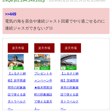
：2025/09/13(土) 02:01:14.10
ID:3L2M/Jvs0
>>449
電気の海を居合や連続ジャスト回避でやり過ごせるのに
連続ジャスガできないグロ
楽天市場
楽天市場
楽天市場
【ふるさと納
プレゼントキ
【ふるさと納
税】岩手県盛
ャンペーン中
税】茨城県潮
岡市の対象施
★栃木県那須
来市の対象施
設で使える楽
町の対象施設
設で使える楽
天トラベルク
で使える楽天
天トラベルク
ー...
ト...
ー...