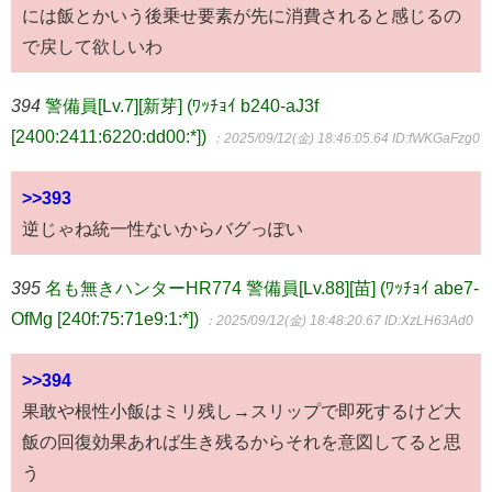
には飯とかいう後乗せ要素が先に消費されると感じるの
で戻して欲しいわ
394
警備員[Lv.7][新芽] (ﾜｯﾁｮｲ b240-aJ3f
[2400:2411:6220:dd00:*])
：2025/09/12(金) 18:46:05.64
ID:fWKGaFzg0
>>393
逆じゃね統一性ないからバグっぽい
395
名も無きハンターHR774 警備員[Lv.88][苗] (ﾜｯﾁｮｲ abe7-
OfMg [240f:75:71e9:1:*])
：2025/09/12(金) 18:48:20.67
ID:XzLH63Ad0
>>394
果敢や根性小飯はミリ残し→スリップで即死するけど大
飯の回復効果あれば生き残るからそれを意図してると思
う