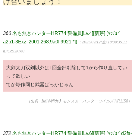
け合いましょう！
366
名も無きハンターHR774 警備員[Lv.4][新芽] (ﾜｯﾁｮｲ
a2b1-3Exz [2001:268:9a0f:9921:*])
：2025/09/12(金) 18:09:35.11
ID:Cc53Kjk/0
大剣太刀双剣以外は1回全部削除して1から作り直してい
って欲しい
てか毎作同じ武器ばっかじゃん
（出典 【MHWilds】モンスターハンターワイルズ HR1158）
372
名も無きハンターHR774 警備員[Lv.6][新芽] (ﾜｯﾁｮｲ d2fa-