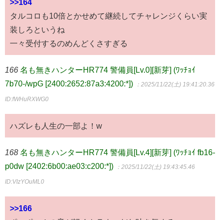
>>164
タルコロも10倍とかせめて継続してチャレンジくらい実
装しろというね
一々受付するのめんどくさすぎる
166
名も無きハンターHR774 警備員[Lv.0][新芽] (ﾜｯﾁｮｲ
7b70-/wpG [2400:2652:87a3:4200:*])
：2025/11/22(土) 19:41:20.36
ID:fWHuRXWG0
ハズレも人生の一部よ！w
168
名も無きハンターHR774 警備員[Lv.4][新芽] (ﾜｯﾁｮｲ fb16-
p0dw [2402:6b00:ae03:c200:*])
：2025/11/22(土) 19:43:45.46
ID:VIzYOuML0
>>166