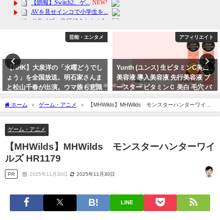
芸能・エンタメ
アフィリエイト
【NHK】大泉洋の「水曜どうでし
Yunth (ユンス) 生ビタミンC美白
ょう」を全国放送。明石家さんま
美容液 導入美容液 先行美容液 ブ
と松山千春が出演。ウマ娘も意識
ースター ビタミンＣ 美白 毛穴 パ
か？
ラベンフ
ホーム
ゲーム・アニメ
【MHWilds】MHWilds モンスターハンターワイル
2023年10月9日
2024年3月20日
ズ HR1179
ゲーム・アニメ
【MHWilds】MHWilds モンスターハンターワイ
ルズ HR1179
PR
2025年11月30日
2025年11月30日
LINE