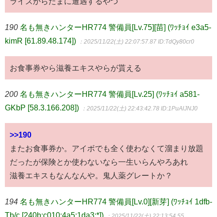
ライズからたまに遭遇するやつ
190
名も無きハンターHR774 警備員[Lv.75][苗] (ﾜｯﾁｮｲ e3a5-
kimR [61.89.48.174])
：2025/11/22(土) 22:07:57.87
ID:TdQy80cr0
お食事券やら滋養エキスやらが貰える
200
名も無きハンターHR774 警備員[Lv.25] (ﾜｯﾁｮｲ a581-
GKbP [58.3.166.208])
：2025/11/22(土) 22:43:42.78
ID:1PuAlJNJ0
>>190
またお食事券か。アイボでも全く使わなくて溜まり放題
だったが保険とか使わないなら一生いらんやろあれ
滋養エキスもなんなんや。鬼人薬グレートか？
194
名も無きハンターHR774 警備員[Lv.0][新芽] (ﾜｯﾁｮｲ 1dfb-
Tb/c [240b:c010:4a5:1da3:*])
：2025/11/22(土) 22:13:54.55