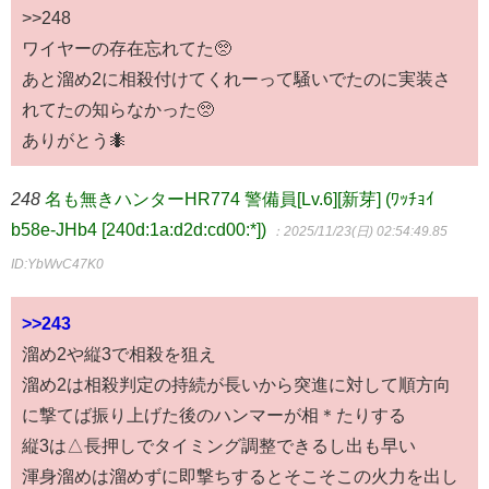
>>248
ワイヤーの存在忘れてた🥺
あと溜め2に相殺付けてくれーって騒いでたのに実装さ
れてたの知らなかった🥺
ありがとう🐜
248
名も無きハンターHR774 警備員[Lv.6][新芽] (ﾜｯﾁｮｲ
b58e-JHb4 [240d:1a:d2d:cd00:*])
：2025/11/23(日) 02:54:49.85
ID:YbWvC47K0
>>243
溜め2や縦3で相殺を狙え
溜め2は相殺判定の持続が長いから突進に対して順方向
に撃てば振り上げた後のハンマーが相＊たりする
縦3は△長押しでタイミング調整できるし出も早い
渾身溜めは溜めずに即撃ちするとそこそこの火力を出し