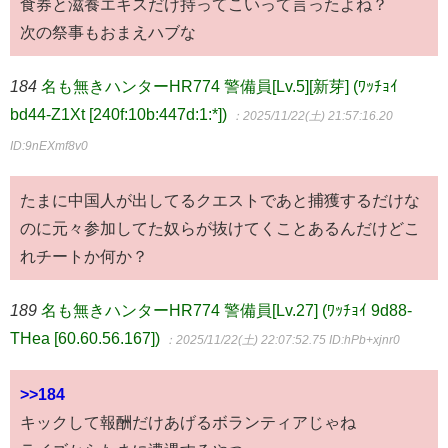
食券と滋養エキスだけ持ってこいって言ったよね？
次の祭事もおまえハブな
184
名も無きハンターHR774 警備員[Lv.5][新芽] (ﾜｯﾁｮｲ
bd44-Z1Xt [240f:10b:447d:1:*])
：2025/11/22(土) 21:57:16.20
ID:9nEXmf8v0
たまに中国人が出してるクエストであと捕獲するだけな
のに元々参加してた奴らが抜けてくことあるんだけどこ
れチートか何か？
189
名も無きハンターHR774 警備員[Lv.27] (ﾜｯﾁｮｲ 9d88-
THea [60.60.56.167])
：2025/11/22(土) 22:07:52.75
ID:hPb+xjnr0
>>184
キックして報酬だけあげるボランティアじゃね