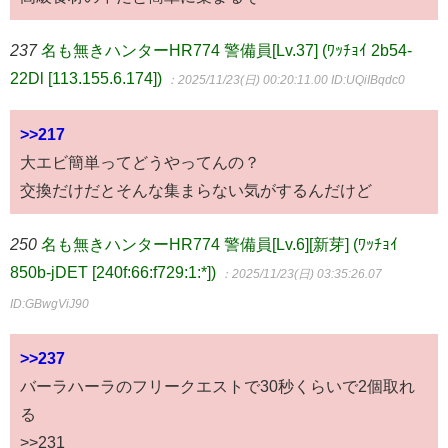
237
名も無きハンターHR774 警備員[Lv.37] (ﾜｯﾁｮｲ 2b54-
22Dl [113.155.6.174])
：2025/11/23(日) 00:20:11.00
ID:UQiIBqdc0
>>217
大エビ簡単ってどうやってんの？
交換だけだとそんな集まらない気がするんだけど
250
名も無きハンターHR774 警備員[Lv.6][新芽] (ﾜｯﾁｮｲ
850b-jDET [240f:66:f729:1:*])
：2025/11/23(日) 03:35:26.07
ID:GBwgViJ90
>>237
バーラハーラのフリークエストで30秒くらいで2個取れ
る
>>231