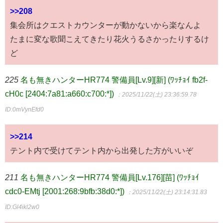
>>208
集会所はクエストカウンターが動かないから楽なんよ
たまに変な歌聞こえてきたり花火うるさかったりするけ
ど
225
名も無きハンターHR774 警備員[Lv.9][新] (ﾜｯﾁｮｲ fb2f-
cH0c [2404:7a81:a660:c700:*])
：2025/11/22(土) 23:36:59.78
ID:0mVynEfd0
>>214
テント内で受けてテント内から出発した方がいいぞ
211
名も無きハンターHR774 警備員[Lv.176][苗] (ﾜｯﾁｮｲ
cdc0-EMtj [2001:268:9bfb:38d0:*])
：2025/11/22(土) 23:14:31.83
ID:Gl4ikl2w0