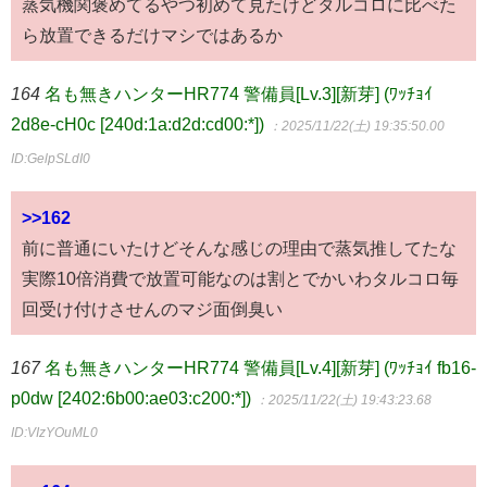
蒸気機関褒めてるやつ初めて見たけどタルコロに比べた
ら放置できるだけマシではあるか
164
名も無きハンターHR774 警備員[Lv.3][新芽] (ﾜｯﾁｮｲ
2d8e-cH0c [240d:1a:d2d:cd00:*])
：2025/11/22(土) 19:35:50.00
ID:GelpSLdI0
>>162
前に普通にいたけどそんな感じの理由で蒸気推してたな
実際10倍消費で放置可能なのは割とでかいわタルコロ毎
回受け付けさせんのマジ面倒臭い
167
名も無きハンターHR774 警備員[Lv.4][新芽] (ﾜｯﾁｮｲ fb16-
p0dw [2402:6b00:ae03:c200:*])
：2025/11/22(土) 19:43:23.68
ID:VIzYOuML0