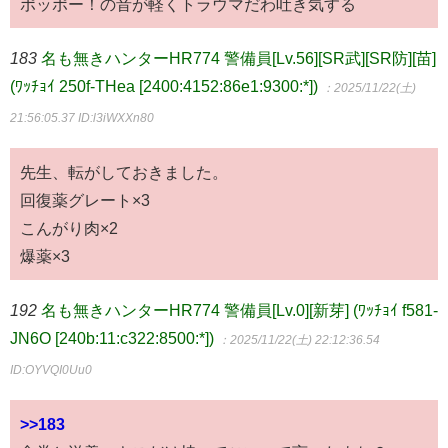
ポッポー！の音が軽くトラウマだわ吐き気する
183
名も無きハンターHR774 警備員[Lv.56][SR武][SR防][苗]
(ﾜｯﾁｮｲ 250f-THea [2400:4152:86e1:9300:*])
：2025/11/22(土)
21:56:05.37
ID:l3iWXXn80
先生、転がしておきました。
回復薬グレート×3
こんがり肉×2
爆薬×3
192
名も無きハンターHR774 警備員[Lv.0][新芽] (ﾜｯﾁｮｲ f581-
JN6O [240b:11:c322:8500:*])
：2025/11/22(土) 22:12:36.54
ID:OYVQI0Uu0
>>183