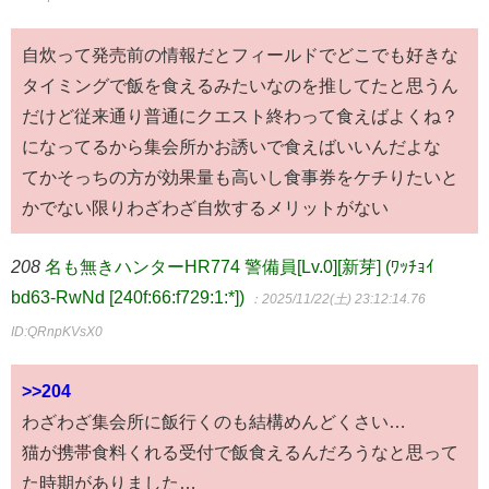
自炊って発売前の情報だとフィールドでどこでも好きな
タイミングで飯を食えるみたいなのを推してたと思うん
だけど従来通り普通にクエスト終わって食えばよくね？
になってるから集会所かお誘いで食えばいいんだよな
てかそっちの方が効果量も高いし食事券をケチりたいと
かでない限りわざわざ自炊するメリットがない
208
名も無きハンターHR774 警備員[Lv.0][新芽] (ﾜｯﾁｮｲ
bd63-RwNd [240f:66:f729:1:*])
：2025/11/22(土) 23:12:14.76
ID:QRnpKVsX0
>>204
わざわざ集会所に飯行くのも結構めんどくさい…
猫が携帯食料くれる受付で飯食えるんだろうなと思って
た時期がありました…