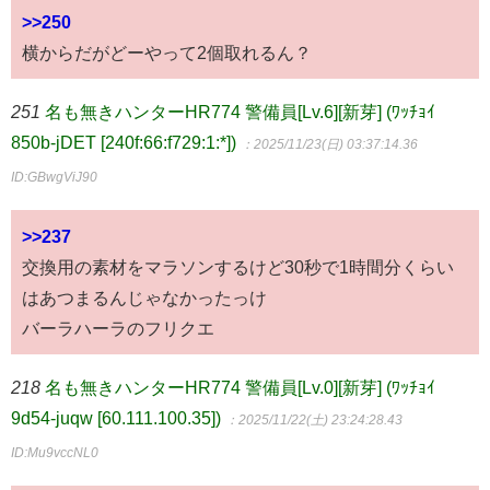
>>250
横からだがどーやって2個取れるん？
251
名も無きハンターHR774 警備員[Lv.6][新芽] (ﾜｯﾁｮｲ
850b-jDET [240f:66:f729:1:*])
：2025/11/23(日) 03:37:14.36
ID:GBwgViJ90
>>237
交換用の素材をマラソンするけど30秒で1時間分くらい
はあつまるんじゃなかったっけ
バーラハーラのフリクエ
218
名も無きハンターHR774 警備員[Lv.0][新芽] (ﾜｯﾁｮｲ
9d54-juqw [60.111.100.35])
：2025/11/22(土) 23:24:28.43
ID:Mu9vccNL0