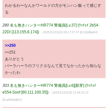
わかるわ〜なんかワールドの方がモンハン飯って感じす
る
280
名も無きハンターHR774 警備員[Lv.37] (ﾜｯﾁｮｲ 2b54-
22Dl [113.155.6.174])
：2025/11/23(日) 09:17:57.07
ID:UQiIBqdc0
>>250
>>251
ありがとう
バーラハーラのフリクエなんて見てなかったから知らな
かったわ
303
名も無きハンターHR774 警備員[Lv.6][新芽] (ﾜｯﾁｮｲ
e554-Soof [60.111.100.35])
：2025/11/23(日) 11:04:31.15
ID:aN0/wQKL0