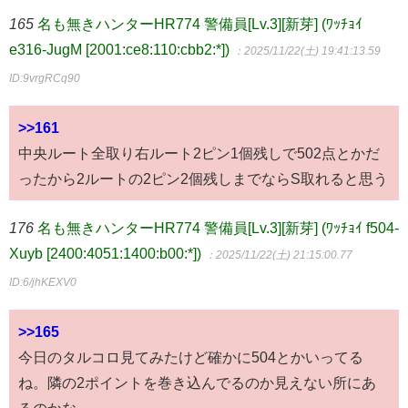
165
名も無きハンターHR774 警備員[Lv.3][新芽] (ﾜｯﾁｮｲ
e316-JugM [2001:ce8:110:cbb2:*])
：2025/11/22(土) 19:41:13.59
ID:9vrgRCq90
>>161
中央ルート全取り右ルート2ピン1個残しで502点とかだ
ったから2ルートの2ピン2個残しまでならS取れると思う
176
名も無きハンターHR774 警備員[Lv.3][新芽] (ﾜｯﾁｮｲ f504-
Xuyb [2400:4051:1400:b00:*])
：2025/11/22(土) 21:15:00.77
ID:6/jhKEXV0
>>165
今日のタルコロ見てみたけど確かに504とかいってる
ね。隣の2ポイントを巻き込んでるのか見えない所にあ
るのかな。