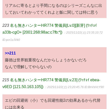
リアルに寄るとより手間になるのはシリーズこんなに出
しておいてわかっててくれよと飯に関しては特に思う
223
名も無きハンターHR774 警備員[Lv.0][新芽] (ﾜｯﾁｮｲ
a33b-cgO+ [2001:268:98ac:c7fb:*])
：2025/11/22(土) 23:35:10.72
ID:pcr1zJVk0
>>211
藤徳は世界観重視なんだからしょうかないだろ
なんで理解してやらないの
215
名も無きハンターHR774 警備員[Lv.23] (ﾜｯﾁｮｲ ebea-
v6ED [121.50.163.105])
：2025/11/22(土) 23:20:45.76
ID:BnVxVcY90
エビの回避術（小）でも回避性能2の効果あるから代替
には出来る