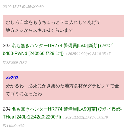
23:02:15.27
ID:l3iWXXn80
むしろ自炊をもうちょっとテコ入れしてあげて
地方メシからスキル-1くらいまで
207
名も無きハンターHR774 警備員[Lv.0][新芽] (ﾜｯﾁｮｲ
bd63-RwNd [240f:66:f729:1:*])
：2025/11/22(土) 23:10:35.47
ID:QRnpKVsX0
>>203
分かるわ、必死にかき集めた地方食材がグラビクエで全
てゴミになったわ
204
名も無きハンターHR774 警備員[Lv.90][苗] (ﾜｯﾁｮｲ f5e5-
THea [240b:12:42a0:2200:*])
：2025/11/22(土) 23:05:03.70
ID:LKqKnr4k0