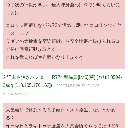
つつ次の行動が早い、最大渾身溜めはダウン時くらいに
しとけ
コロリン回避しながらR2で溜め→即◯でコロリンワイヤ
ーステップ
ラギアの大放電を至近距離から安全地帯に抜けられるほ
ど長い回避行動が取れる
これを覚えれば生存率かなり上がるぞ
247
名も無きハンターHR774 警備員[Lv.6][芽] (ﾜｯﾁｮｲ 8504-
2adq [118.105.176.162])
：2025/11/23(日) 02:45:49.58
ID:73WwMq7Q0
大集会所で休憩すると多頭クエスト発生しないとかあ
る？
昨日今日とラギトゥナ厳選を大集会所でやってたけど6