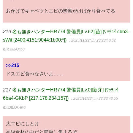
おかげでキャベツとエビの蜂蜜がけばかり食べてる
216
名も無きハンターHR774 警備員[Lv.62][苗] (ﾜｯﾁｮｲ cbb3-
sWit [2400:4151:9044:1b00:*])
：2025/11/22(土) 23:23:40.62
ID:oyIuyOcb0
>>215
ドスエビ食べなさいよ……
217
名も無きハンターHR774 警備員[Lv.0][新芽] (ﾜｯﾁｮｲ
6ba4-GKbP [217.178.234.157])
：2025/11/22(土) 23:23:42.55
ID:IDtLOkHK0
大エビにしとけ
高級食材の中だと簡単に集まるぞ