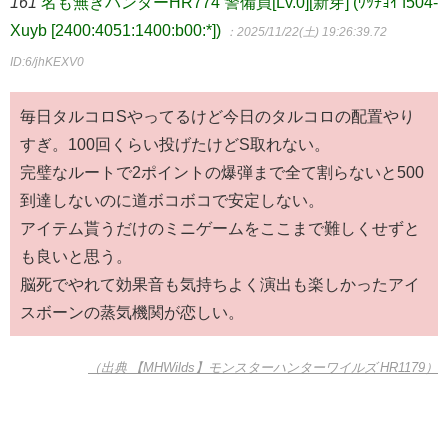
161
名も無きハンターHR774 警備員[Lv.0][新芽] (ﾜｯﾁｮｲ f504-
Xuyb [2400:4051:1400:b00:*])
：2025/11/22(土) 19:26:39.72
ID:6/jhKEXV0
毎日タルコロSやってるけど今日のタルコロの配置やり
すぎ。100回くらい投げたけどS取れない。
完璧なルートで2ポイントの爆弾まで全て割らないと500
到達しないのに道ボコボコで安定しない。
アイテム貰うだけのミニゲームをここまで難しくせずと
も良いと思う。
脳死でやれて効果音も気持ちよく演出も楽しかったアイ
スボーンの蒸気機関が恋しい。
（出典 【MHWilds】モンスターハンターワイルズ HR1179）