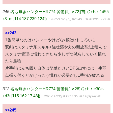
245
名も無きハンターHR774 警備員[Lv.72][苗] (ﾜｯﾁｮｲ 1d55-
k3+m [114.187.239.124])
：2025/11/23(日) 02:24:15.34
ID:vNbE7VX30
>>243
1番簡単なのはハンマーやけどな相殺おもしろいし
双剣はスタミナ系スキル+強壮薬や力の開放3以上積んで
スタミナ管理に慣れてきたら少しずつ減らしていく慣れ
たら最強
片手剣は立ち回り自体は簡単だけどDPS出すには一生弱
点張り付くとかけっこう慣れが必要だし1番指が疲れる
312
名も無きハンターHR774 警備員[Lv.28] (ﾜｯﾁｮｲ e30e-
+d3t [115.162.17.43])
：2025/11/23(日) 12:14:35.78
ID:g9yaejiW0
>>245