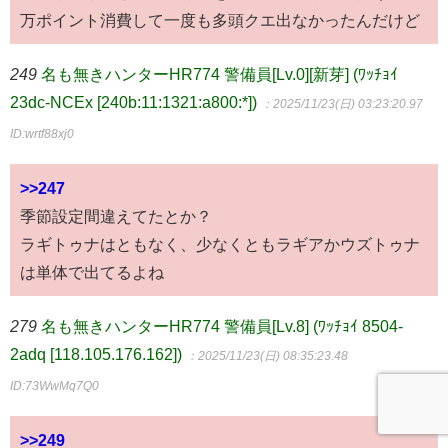
万ポイント消費して一度も多頭クエ出なかったんだけど
249
名も無きハンターHR774 警備員[Lv.0][新芽] (ﾜｯﾁｮｲ
23dc-NCEx [240b:11:1321:a800:*])
：2025/11/23(日) 03:23:20.97
ID:wrtf88xj0
>>247
季節設定間違えてたとか？
ラギトゥナはともなく、少なくともラギアかウズトゥナ
は単体で出てるよね
279
名も無きハンターHR774 警備員[Lv.8] (ﾜｯﾁｮｲ 8504-
2adq [118.105.176.162])
：2025/11/23(日) 08:35:23.48
ID:73WwMq7Q0
>>249