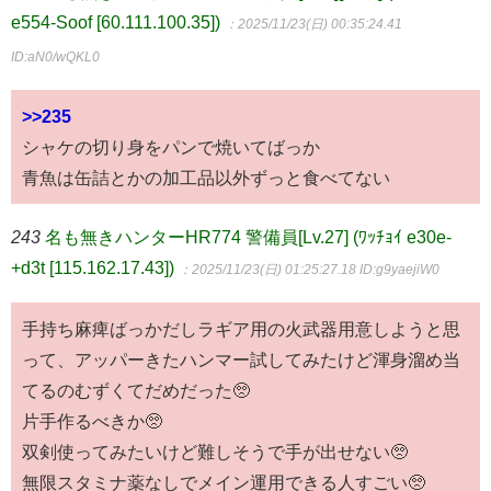
e554-Soof [60.111.100.35])
：2025/11/23(日) 00:35:24.41
ID:aN0/wQKL0
>>235
シャケの切り身をパンで焼いてばっか
青魚は缶詰とかの加工品以外ずっと食べてない
243
名も無きハンターHR774 警備員[Lv.27] (ﾜｯﾁｮｲ e30e-
+d3t [115.162.17.43])
：2025/11/23(日) 01:25:27.18
ID:g9yaejiW0
手持ち麻痺ばっかだしラギア用の火武器用意しようと思
って、アッパーきたハンマー試してみたけど渾身溜め当
てるのむずくてだめだった🥺
片手作るべきか🥺
双剣使ってみたいけど難しそうで手が出せない🥺
無限スタミナ薬なしでメイン運用できる人すごい🥺