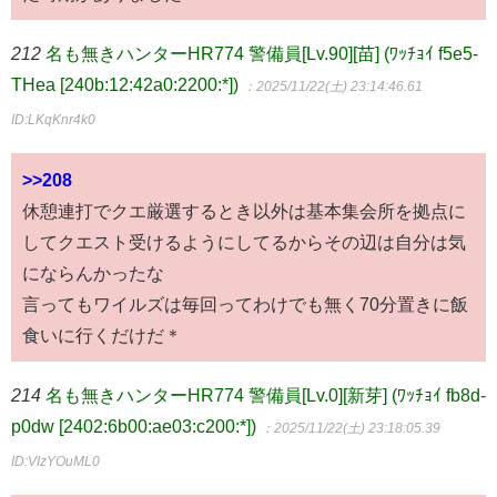
212
名も無きハンターHR774 警備員[Lv.90][苗] (ﾜｯﾁｮｲ f5e5-
THea [240b:12:42a0:2200:*])
：2025/11/22(土) 23:14:46.61
ID:LKqKnr4k0
>>208
休憩連打でクエ厳選するとき以外は基本集会所を拠点に
してクエスト受けるようにしてるからその辺は自分は気
にならんかったな
言ってもワイルズは毎回ってわけでも無く70分置きに飯
食いに行くだけだ＊
214
名も無きハンターHR774 警備員[Lv.0][新芽] (ﾜｯﾁｮｲ fb8d-
p0dw [2402:6b00:ae03:c200:*])
：2025/11/22(土) 23:18:05.39
ID:VIzYOuML0