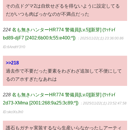
その点ドグマ2は自炊せざるを得ないように設定してる
だがいつも肉ばっかなのが不満点だった
224
名も無きハンターHR774 警備員[Lv.5][新芽] (ﾜｯﾁｮｲ
bd89-djF7 [2402:6b00:fc55:e400:*])
：2025/11/22(土) 23:36:00.86
ID:6AndtY3Y0
>>218
過去作で不要だった要素をわざわざ追加して不便にして
るのアホすぎたなあれは
228
名も無きハンターHR774 警備員[Lv.0][新芽] (ﾜｯﾁｮｲ
2d73-XMma [2001:268:9a25:3c89:*])
：2025/11/22(土) 23:52:47.58
ID:skcIXsJh0
護石もガチャ実装するなら生産いらなかったしアーティ