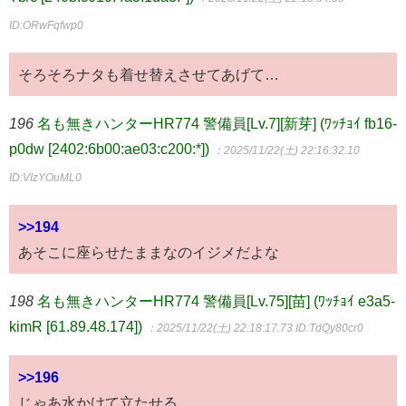
ID:ORwFqfwp0
そろそろナタも着せ替えさせてあげて…
196
名も無きハンターHR774 警備員[Lv.7][新芽] (ﾜｯﾁｮｲ fb16-
p0dw [2402:6b00:ae03:c200:*])
：2025/11/22(土) 22:16:32.10
ID:VIzYOuML0
>>194
あそこに座らせたままなのイジメだよな
198
名も無きハンターHR774 警備員[Lv.75][苗] (ﾜｯﾁｮｲ e3a5-
kimR [61.89.48.174])
：2025/11/22(土) 22:18:17.73
ID:TdQy80cr0
>>196
じゃあ水かけて立たせる