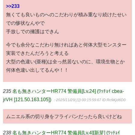
>>233
無くても良いものへのこだわりが積み重なり続けたせい
での惨状なんやで
手放しでの擁護はできん
今でも余分なこだわり無ければあと何体大型モンスター
実装できたんだろうと考える
大型の色違い(亜種)は全っ然居ないのに、環境生物とか
何体色違い出してるんや！！
235
名も無きハンターHR774 警備員[Lv.24] (ﾜｯﾁｮｲ cbea-
jrVH [121.50.163.105])
：2025/11/23(日) 00:15:59.67
ID:Rc9Kjd6D0
ムニエル系の切り身をフライパンだったら良いけどね
238
名も無きハンターHR774 警備員[Lv.4][新芽] (ﾜｯﾁｮｲ