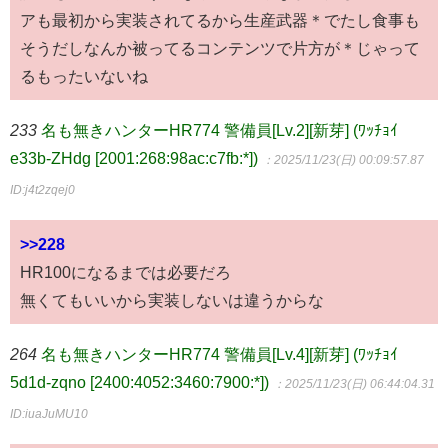
アも最初から実装されてるから生産武器＊でたし食事も
そうだしなんか被ってるコンテンツで片方が＊じゃって
るもったいないね
233
名も無きハンターHR774 警備員[Lv.2][新芽] (ﾜｯﾁｮｲ
e33b-ZHdg [2001:268:98ac:c7fb:*])
：2025/11/23(日) 00:09:57.87
ID:j4t2zqej0
>>228
HR100になるまでは必要だろ
無くてもいいから実装しないは違うからな
264
名も無きハンターHR774 警備員[Lv.4][新芽] (ﾜｯﾁｮｲ
5d1d-zqno [2400:4052:3460:7900:*])
：2025/11/23(日) 06:44:04.31
ID:iuaJuMU10