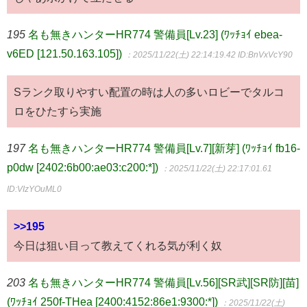
195
名も無きハンターHR774 警備員[Lv.23] (ﾜｯﾁｮｲ ebea-
v6ED [121.50.163.105])
：2025/11/22(土) 22:14:19.42
ID:BnVxVcY90
Sランク取りやすい配置の時は人の多いロビーでタルコ
ロをひたすら実施
197
名も無きハンターHR774 警備員[Lv.7][新芽] (ﾜｯﾁｮｲ fb16-
p0dw [2402:6b00:ae03:c200:*])
：2025/11/22(土) 22:17:01.61
ID:VIzYOuML0
>>195
今日は狙い目って教えてくれる気が利く奴
203
名も無きハンターHR774 警備員[Lv.56][SR武][SR防][苗]
(ﾜｯﾁｮｲ 250f-THea [2400:4152:86e1:9300:*])
：2025/11/22(土)