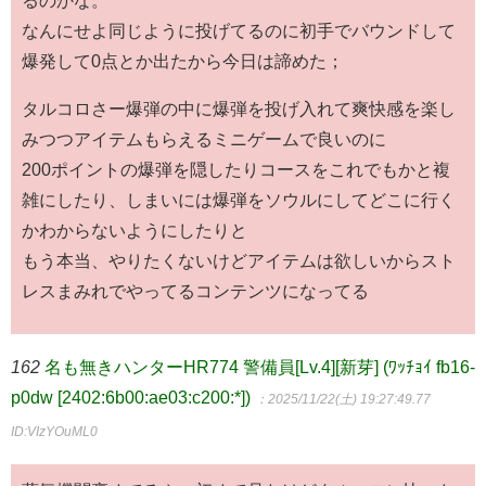
なんにせよ同じように投げてるのに初手でバウンドして
爆発して0点とか出たから今日は諦めた；
タルコロさー爆弾の中に爆弾を投げ入れて爽快感を楽し
みつつアイテムもらえるミニゲームで良いのに
200ポイントの爆弾を隠したりコースをこれでもかと複
雑にしたり、しまいには爆弾をソウルにしてどこに行く
かわからないようにしたりと
もう本当、やりたくないけどアイテムは欲しいからスト
レスまみれでやってるコンテンツになってる
162
名も無きハンターHR774 警備員[Lv.4][新芽] (ﾜｯﾁｮｲ fb16-
p0dw [2402:6b00:ae03:c200:*])
：2025/11/22(土) 19:27:49.77
ID:VIzYOuML0