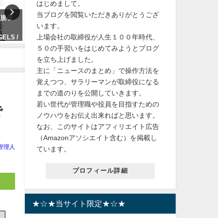
はじめまして。
当ブログを閲覧いただきありがとうござ
るおい
【総合ランキング1位】shu
【SALONIA サロニア スピ
います。
効果を
uemura アルティム8∞ クレンジ
ー イオン ドライヤー】大風
上場会社の取締役が人生１００年時代、
ング オイルの魅力と効果
乾 ドライヤーの魅力とおす
ポイント
５０の手習いをはじめてみようとブログ
2024年2月12日
を立ち上げました。
2024年3月22日
主に「ニュースのまとめ」で操作方法を
覚えつつ、サラリーマンが取締役になる
までの道のりを公開していきます。
若い世代が管理職や役員を目指すための
で
ノウハウをお伝え出来ればと思います。
なお、このサイトはアフィリエイト広告
（Amazonアソシエイト含む）を掲載し
管理人
ています。
プロフィール詳細
★☆★当サイト限定★☆★