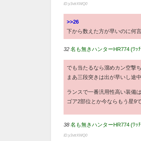
ID:y3vtrXWQ0
>>26
下から数えた方が早いのに何言
32
名も無きハンターHR774 (ﾜｯﾁｮｲ e
でも当たるなら溜めカン空撃
まあ三段突きは出が早いし途
ランスで一番汎用性高い装備は
ゴア2部位とか今ならもう星9
38
名も無きハンターHR774 (ﾜｯﾁｮｲ f3f
ID:y3vtrXWQ0