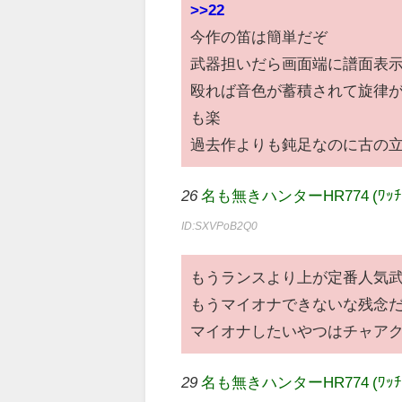
>>22
今作の笛は簡単だぞ
武器担いだら画面端に譜面表
殴れば音色が蓄積されて旋律が
も楽
過去作よりも鈍足なのに古の
26
名も無きハンターHR774 (ﾜｯﾁｮｲ 6f
ID:SXVPoB2Q0
もうランスより上が定番人気
もうマイオナできないな残念
マイオナしたいやつはチャア
29
名も無きハンターHR774 (ﾜｯﾁｮｲ f3f