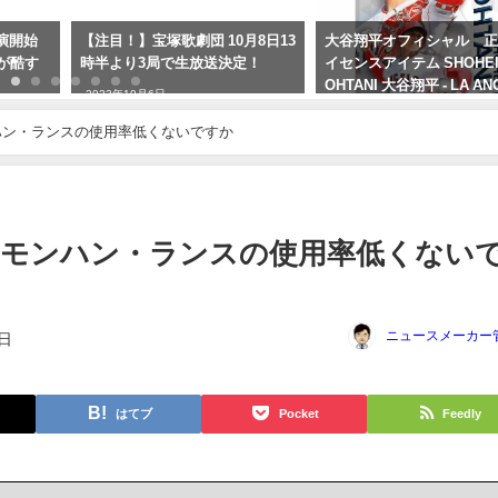
月8日13
大谷翔平オフィシャル 正規ラ
シードワンデーピュアう
定！
イセンスアイテム SHOHEI
プラス96枚入の口コミと
OHTANI 大谷翔平 - LA ANGELS /
徹底解説
貴重ラスト販売 公式 / オフィ
2024年3月25日
シャル
ンハン・ランスの使用率低くないですか
2024年4月12日
摘】モンハン・ランスの使用率低くない
ニュースメーカー
1日
はてブ
Pocket
Feedly