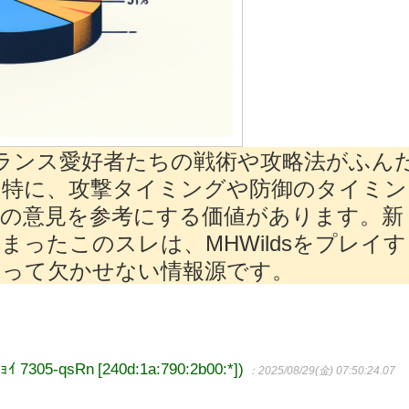
、ランス愛好者たちの戦術や攻略法がふん
。特に、攻撃タイミングや防御のタイミン
の意見を参考にする価値があります。新
ったこのスレは、MHWildsをプレイす
とって欠かせない情報源です。
05-qsRn [240d:1a:790:2b00:*])
：2025/08/29(金) 07:50:24.07