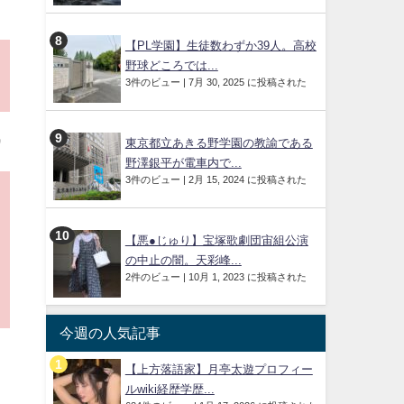
【PL学園】生徒数わずか39人。高校
野球どころでは...
3件のビュー
|
7月 30, 2025 に投稿された
0
東京都立あきる野学園の教諭である
野澤銀平が電車内で...
3件のビュー
|
2月 15, 2024 に投稿された
【悪●じゅり】宝塚歌劇団宙組公演
の中止の闇。天彩峰...
2件のビュー
|
10月 1, 2023 に投稿された
今週の人気記事
【上方落語家】月亭太遊プロフィー
ルwiki経歴学歴...