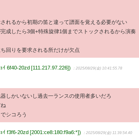
示されるから初期の笛と違って譜面を覚える必要がない
完成したら3個+特殊旋律1個までストックされるから演奏
立ち回りを要求される所だけが欠点
40-20zd [111.217.97.226])
：2025/08/29(金) 10:41:55.78
武器しかいないし過去一ランスの使用者多いだろ
だね
クでシコろう
6-20zd [2001:ce8:180:f9a6:*])
：2025/08/29(金) 11:39:54.40