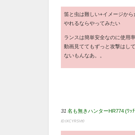
笛と虫は難しい+イメージから
やれるならやってみたい
ランスは簡単安全なのに使用
動画見ててもずっと攻撃はし
ないもんなあ。。
31
名も無きハンターHR774 (ﾜｯﾁｮｲ 03
ID:lXCYRSVt0