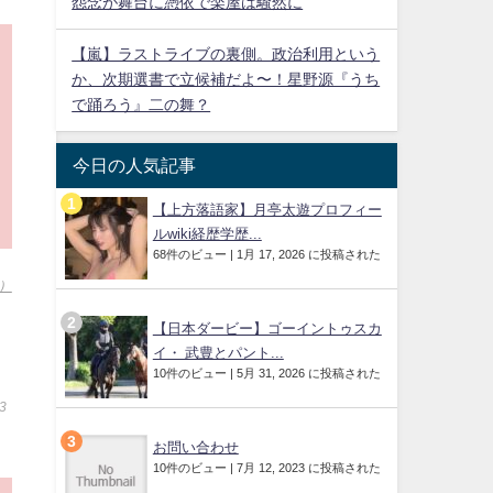
怨念が舞台に憑依で楽屋は騒然に
【嵐】ラストライブの裏側。政治利用という
か、次期選書で立候補だよ〜！星野源『うち
で踊ろう』二の舞？
今日の人気記事
【上方落語家】月亭太遊プロフィー
ルwiki経歴学歴...
68件のビュー
|
1月 17, 2026 に投稿された
目）
【日本ダービー】ゴーイントゥスカ
イ・ 武豊とパント...
10件のビュー
|
5月 31, 2026 に投稿された
33
お問い合わせ
10件のビュー
|
7月 12, 2023 に投稿された