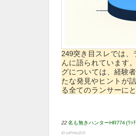
249突き目スレでは
んに語られています
グについては、経験者
たな発見やヒントが詰ま
る全てのランサーに
22
名も無きハンターHR774 (ﾜｯﾁｮｲ 73
ID:o4FnkoZU0