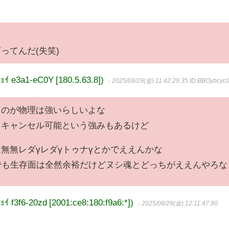
ってんだ(失笑)
3a1-eC0Y [180.5.63.8])
：2025/08/29(金) 11:42:29.35
ID:BBOybcyc
ちのが物理は強いらしいよな
中キャンセル可能という強みもあるけど
無無レダγレダγトゥナγとかでええんかな
でも生存面は全然余裕だけどヌシ魂とどっちがええんやろな
6-20zd [2001:ce8:180:f9a6:*])
：2025/08/29(金) 12:11:47.90