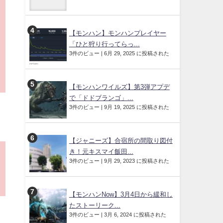
【モンハン】モンハンプレイヤー
「ひと狩り行ってらっ...
3件のビュー
|
6月 29, 2025 に投稿された
【モンハンワイルズ】第3弾アプデ
で「ドドブランゴ」...
3件のビュー
|
9月 19, 2025 に投稿された
【ジャニーズ】合宿所の間取り図付
き！元キスマイ飯田...
3件のビュー
|
9月 29, 2023 に投稿された
【モンハンNow】3月4日から緩和し
たストーリーク...
3件のビュー
|
3月 6, 2024 に投稿された