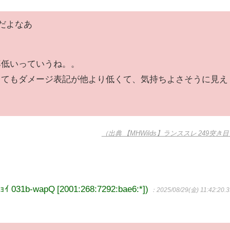
だよなあ
率低いっていうね。。
ててもダメージ表記が他より低くて、気持ちよさそうに見え
（出典 【MHWilds】ランススレ 249突き
1b-wapQ [2001:268:7292:bae6:*])
：2025/08/29(金) 11:42:20.