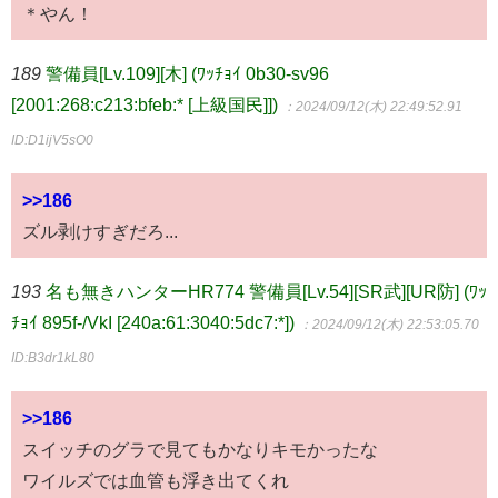
＊やん！
189
警備員[Lv.109][木] (ﾜｯﾁｮｲ 0b30-sv96
[2001:268:c213:bfeb:* [上級国民]])
：2024/09/12(木) 22:49:52.91
ID:D1ijV5sO0
>>186
ズル剥けすぎだろ...
193
名も無きハンターHR774 警備員[Lv.54][SR武][UR防] (ﾜｯ
ﾁｮｲ 895f-/VkI [240a:61:3040:5dc7:*])
：2024/09/12(木) 22:53:05.70
ID:B3dr1kL80
>>186
スイッチのグラで見てもかなりキモかったな
ワイルズでは血管も浮き出てくれ