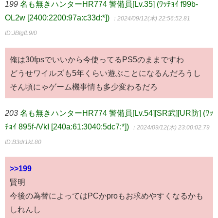
199
名も無きハンターHR774 警備員[Lv.35] (ﾜｯﾁｮｲ f99b-
OL2w [2400:2200:97a:c33d:*])
：2024/09/12(木) 22:56:52.81
ID:JBlgfL9/0
俺は30fpsでいいから今使ってるPS5のままですわ
どうせワイルズも5年くらい遊ぶことになるんだろうし
そん頃にゃゲーム機事情も多少変わるだろ
203
名も無きハンターHR774 警備員[Lv.54][SR武][UR防] (ﾜｯ
ﾁｮｲ 895f-/VkI [240a:61:3040:5dc7:*])
：2024/09/12(木) 23:00:02.79
ID:B3dr1kL80
>>199
賢明
今後の為替によってはPCかproもお求めやすくなるかも
しれんし