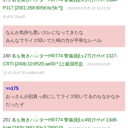
PJ17 [2001:268:9056:bc5b:*])
：2024/09/12(木) 22:36:21.59
ID:tE5CJ3mZ0
なんか気持ち悪いスレになってきたな
みんなでライズ叩いてた時の方が平和なレベル
180
名も無きハンターHR774 警備員[Lv.27] (ﾜｯﾁｮｲ 1327-
CRTI [240b:10:9520:ae00:* [上級国民]])
：2024/09/12(木)
22:42:29.87
ID:cw/My1dB0
>>175
おっさんが顔真っ赤にしてライズ叩いてるのもなかなか
だったぞ
201
名も無きハンターHR774 警備員[Lv.49] (ﾜｯﾁｮｲ 13d8-
IlaH [2400:2651:93c2:7900:*])