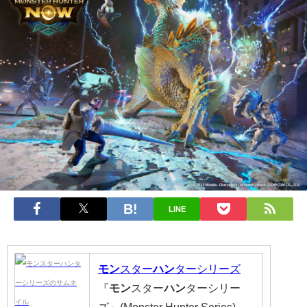
LINE
モン
スター
ハン
ターシリーズ
『
モン
スター
ハン
ターシリー