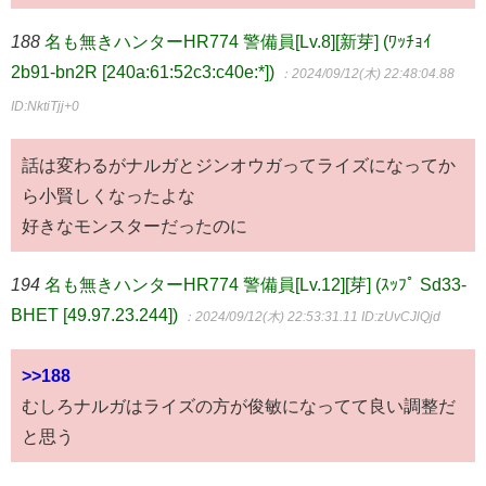
188
名も無きハンターHR774 警備員[Lv.8][新芽] (ﾜｯﾁｮｲ
2b91-bn2R [240a:61:52c3:c40e:*])
：2024/09/12(木) 22:48:04.88
ID:NktiTjj+0
話は変わるがナルガとジンオウガってライズになってか
ら小賢しくなったよな
好きなモンスターだったのに
194
名も無きハンターHR774 警備員[Lv.12][芽] (ｽｯﾌﾟ Sd33-
BHET [49.97.23.244])
：2024/09/12(木) 22:53:31.11
ID:zUvCJlQjd
>>188
むしろナルガはライズの方が俊敏になってて良い調整だ
と思う