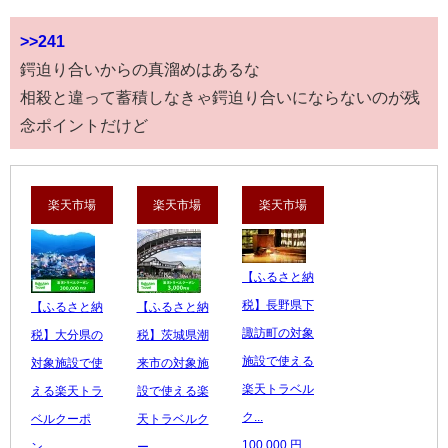
>>241
鍔迫り合いからの真溜めはあるな
相殺と違って蓄積しなきゃ鍔迫り合いにならないのが残
念ポイントだけど
楽天市場
楽天市場
楽天市場
【ふるさと納
税】長野県下
【ふるさと納
【ふるさと納
諏訪町の対象
税】大分県の
税】茨城県潮
施設で使える
対象施設で使
来市の対象施
楽天トラベル
える楽天トラ
設で使える楽
ク...
ベルクーポ
天トラベルク
100,000 円
ン ...
ー...