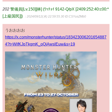
202
警備員[Lv.150][林] (ﾜｯﾁｮｲ 9142-Q/pX [2409:252:40:c00:*
[上級国民]])
：2024/09/12(木) 22:59:55.30
ID:CSYusZMb0
うおおおお
https://x.com/monsterhunter/status/183423006201654887
4?t=WifKJpTkgmK_oQjAwslEuw&s=19