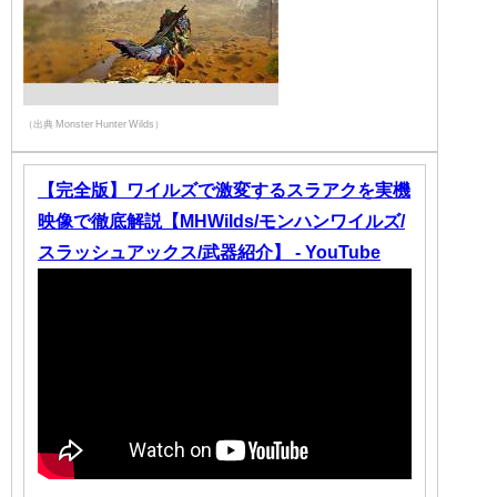
（出典 Monster Hunter Wilds）
【完全版】ワイルズで激変するスラアクを実機
映像で徹底解説【MHWilds/モンハンワイルズ/
スラッシュアックス/武器紹介】 - YouTube