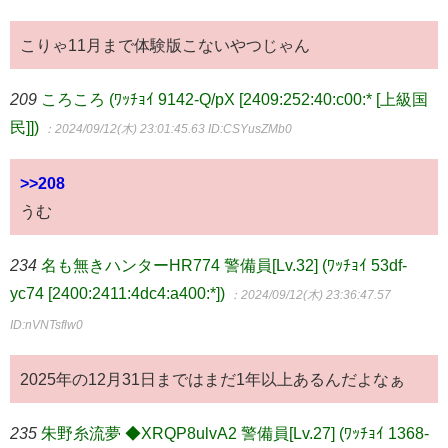
こりゃ11月まで体験版こないやつじゃん
209
ころころ (ﾜｯﾁｮｲ 9142-Q/pX [2409:252:40:c00:* [上級国
民]])
：2024/09/12(木) 23:01:45.63
ID:CSYusZMb0
>>208
うむ
234
名も無きハンターHR774 警備員[Lv.32] (ﾜｯﾁｮｲ 53df-
yc74 [2400:2411:4dc4:a400:*])
：2024/09/12(木) 23:36:47.57
ID:nVNTsflw0
2025年の12月31日まではまだ1年以上あるんだよなぁ
235
朱野糸流夢 ◆XRQP8ulvA2 警備員[Lv.27] (ﾜｯﾁｮｲ 1368-