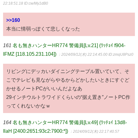
22:18:51.18
ID:cw/My1dB0
>>160
本当に情弱っぽくて悲しくなった
161
名も無きハンターHR774 警備員[Lv.21] (ﾜｯﾁｮｲ f904-
IFMZ [118.105.231.104])
：2024/09/12(木) 22:14:45.00
ID:zmqU8Psz0
リビングにデッカいダイニングテーブル置いていて、そ
こでテレビも見ながらやるからどかしたいときにすぐど
かせるノートPCがいいんだよなあ
29インチウルトラワイドくらいの“据え置き”ノートPC作
ってくれないかなｗ
164
名も無きハンターHR774 警備員[Lv.49] (ﾜｯﾁｮｲ 13d8-
IlaH [2400:2651:93c2:7900:*])
：2024/09/12(木) 22:17:40.57