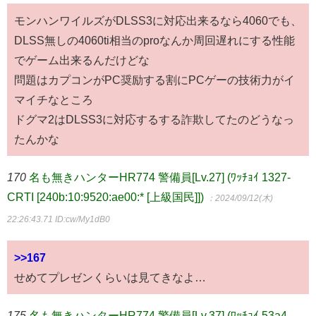
モンハンワイルズがDLSS3に対応出来るなら4060でも、
DLSS無しの4060ti相当のproなんか周回遅れにする性能
でゲーム出来るんだけどな
問題はカプコンがPC奨励する割にPCゲーの技術力がイ
マイチなところ
ドグマ2はDLSS3に対応するする詐欺してたのどうなっ
たんかな
170
名も無きハンターHR774 警備員[Lv.27] (ﾜｯﾁｮｲ 1327-
CRTI [240b:10:9520:ae00:* [上級国民]])
：2024/09/12(木)
22:26:43.71
ID:cw/My1dB0
>>167
せめてプレゼンくらいは見てきなよ…
175
名も無きハンターHR774 警備員[Lv.37] (ﾜｯﾁｮｲ 53a4-