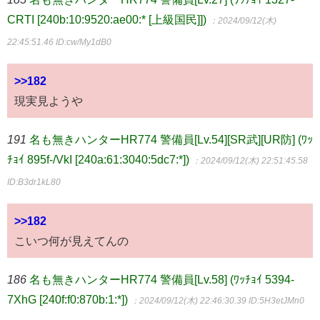
CRTI [240b:10:9520:ae00:* [上級国民]])
：2024/09/12(木)
22:45:51.46
ID:cw/My1dB0
>>182
現実見ようや
191
名も無きハンターHR774 警備員[Lv.54][SR武][UR防] (ﾜｯ
ﾁｮｲ 895f-/VkI [240a:61:3040:5dc7:*])
：2024/09/12(木) 22:51:45.58
ID:B3dr1kL80
>>182
こいつ何が見えてんの
186
名も無きハンターHR774 警備員[Lv.58] (ﾜｯﾁｮｲ 5394-
7XhG [240f:f0:870b:1:*])
：2024/09/12(木) 22:46:30.39
ID:5H3etJMn0