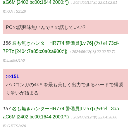
aG6M [2402:bc00:1644:2000:*])
：2024/09/12(木) 22:01:02.91
ID:GJTTS2xZ0
PCの話興味無いんで＊の話していい?
156
名も無きハンターHR774 警備員[Lv.76] (ﾜｯﾁｮｲ 73cf-
7PTz [2404:7a85:c0a0:a900:*])
：2024/09/12(木) 22:02:52.71
ID:bsd9/U1h0
>>151
ババコンガの4k＊を最も美しく出力できるハードで縄張
り争いが始まる
157
名も無きハンターHR774 警備員[Lv.57] (ﾜｯﾁｮｲ 13aa-
aG6M [2402:bc00:1644:2000:*])
：2024/09/12(木) 22:04:38.66
ID:GJTTS2xZ0