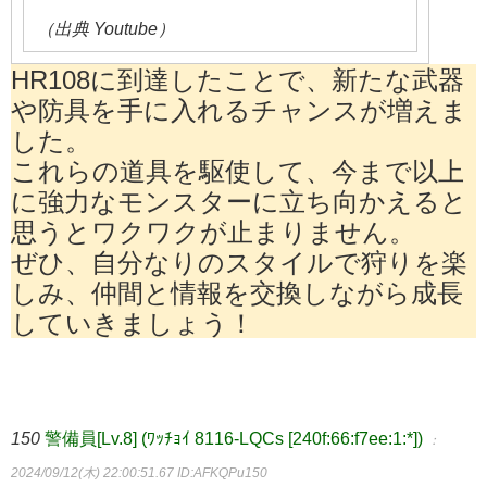
（出典 Youtube）
HR108に到達したことで、新たな武器
や防具を手に入れるチャンスが増えま
した。
これらの道具を駆使して、今まで以上
に強力なモンスターに立ち向かえると
思うとワクワクが止まりません。
ぜひ、自分なりのスタイルで狩りを楽
しみ、仲間と情報を交換しながら成長
していきましょう！
150
警備員[Lv.8] (ﾜｯﾁｮｲ 8116-LQCs [240f:66:f7ee:1:*])
：
2024/09/12(木) 22:00:51.67
ID:AFKQPu150