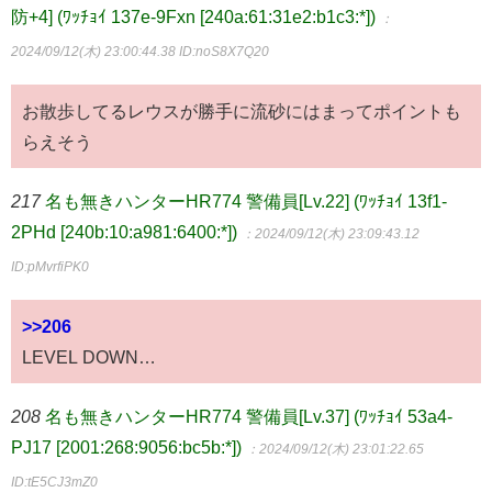
防+4] (ﾜｯﾁｮｲ 137e-9Fxn [240a:61:31e2:b1c3:*])
：
2024/09/12(木) 23:00:44.38
ID:noS8X7Q20
お散歩してるレウスが勝手に流砂にはまってポイントも
らえそう
217
名も無きハンターHR774 警備員[Lv.22] (ﾜｯﾁｮｲ 13f1-
2PHd [240b:10:a981:6400:*])
：2024/09/12(木) 23:09:43.12
ID:pMvrfiPK0
>>206
LEVEL DOWN…
208
名も無きハンターHR774 警備員[Lv.37] (ﾜｯﾁｮｲ 53a4-
PJ17 [2001:268:9056:bc5b:*])
：2024/09/12(木) 23:01:22.65
ID:tE5CJ3mZ0