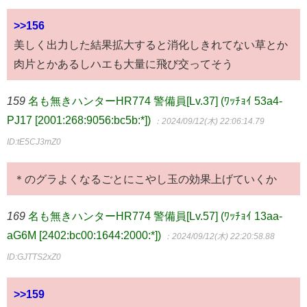
>>156
美しく出力した結果拡大すると消化しきれてない草とか
肉片とかあるしハエも大量に飛び交ってそう
159
名も無きハンターHR774 警備員[Lv.37] (ﾜｯﾁｮｲ 53a4-
PJ17 [2001:268:9056:bc5b:*])
：2024/09/12(木) 22:06:14.79
ID:tE5CJ3mZ0
＊のグラよくなるごとにこやし玉の効果上げていくか
169
名も無きハンターHR774 警備員[Lv.57] (ﾜｯﾁｮｲ 13aa-
aG6M [2402:bc00:1644:2000:*])
：2024/09/12(木) 22:20:58.88
ID:GJTTS2xZ0
>>159