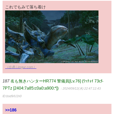
これでもみて落ち着け
（出典 i.imgur.com）
187
名も無きハンターHR774 警備員[Lv.76] (ﾜｯﾁｮｲ 73cf-
7PTz [2404:7a85:c0a0:a900:*])
：2024/09/12(木) 22:47:12.43
ID:bsd9/U1h0
>>186