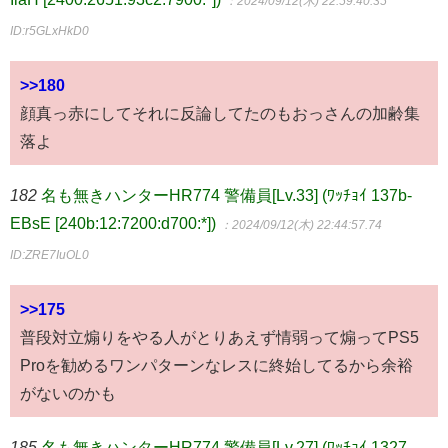
：2024/09/12(木) 22:59:40.35
ID:r5GLxHkD0
>>180
顔真っ赤にしてそれに反論してたのもおっさんの加齢集
落よ
182
名も無きハンターHR774 警備員[Lv.33] (ﾜｯﾁｮｲ 137b-
EBsE [240b:12:7200:d700:*])
：2024/09/12(木) 22:44:57.74
ID:ZRE7IuOL0
>>175
普段対立煽りをやる人がとりあえず情弱って煽ってPS5
Proを勧めるワンパターンなレスに終始してるから余裕
がないのかも
185
名も無きハンターHR774 警備員[Lv.27] (ﾜｯﾁｮｲ 1327-