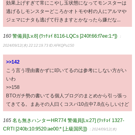
効果上げすぎて常にこやし玉状態になってモンスターは
逃げるしモンスターどころかオトモや村の人にアルマや
ジェマにナタも逃げて行きますとかなったら嫌だな...
160
警備員[Lv.8] (ﾜｯﾁｮｲ 8116-LQCs [240f:66:f7ee:1:*])
：
2024/09/12(木) 22:12:19.73
ID:AFKQPu150
>>142
こう言う理由書かずに叩いてるのは参考にしない方がい
いわ
>>158
BTOガチ勢の書いてる個人ブログのまとめから引っ張っ
てきてる。まあその人曰くコスパ10点中7.8点らしいけど
165
名も無きハンターHR774 警備員[Lv.27] (ﾜｯﾁｮｲ 1327-
CRTI [240b:10:9520:ae00:* [上級国民]])
：2024/09/12(木)