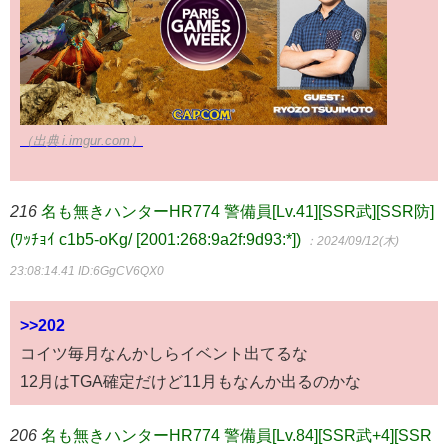
（出典 i.imgur.com）
216
名も無きハンターHR774 警備員[Lv.41][SSR武][SSR防]
(ﾜｯﾁｮｲ c1b5-oKg/ [2001:268:9a2f:9d93:*])
：2024/09/12(木)
23:08:14.41
ID:6GgCV6QX0
>>202
コイツ毎月なんかしらイベント出てるな
12月はTGA確定だけど11月もなんか出るのかな
206
名も無きハンターHR774 警備員[Lv.84][SSR武+4][SSR