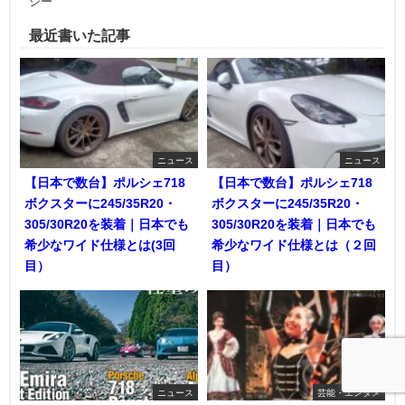
シー
最近書いた記事
ニュース
ニュース
【日本で数台】ポルシェ718
【日本で数台】ポルシェ718
ボクスターに245/35R20・
ボクスターに245/35R20・
305/30R20を装着｜日本でも
305/30R20を装着｜日本でも
希少なワイド仕様とは(3回
希少なワイド仕様とは（２回
目）
目）
ニュース
芸能・エンタメ