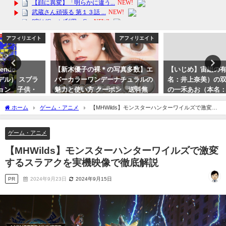
アフィリエイト
芸能・エンタメ
【新木優子の裸＊の写真多数】エ
【いじめ】宙組の有愛きい（本
バーカラーワンデーナチュラルの
名：井上奈美）の双子の妹で雪組
魅力と使い方 クーポン 送料無
の一禾あお（本名：井上茉美）の
料！
動揺。天彩峰里さん警察に事情聴
ホーム
ゲーム・アニメ
【MHWilds】モンスターハンターワイルズで激変す
取受ける！？
2024年2月13日
るスラアクを実機映像で徹底解説
2023年10月1日
ゲーム・アニメ
【MHWilds】モンスターハンターワイルズで激変
するスラアクを実機映像で徹底解説
PR
2024年9月23日
2024年9月15日