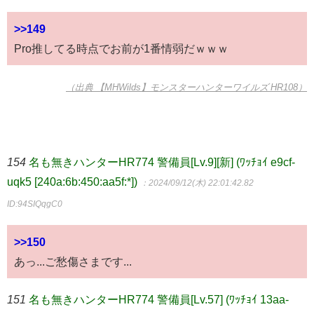
>>149
Pro推してる時点でお前が1番情弱だｗｗｗ
（出典 【MHWilds】モンスターハンターワイルズ HR108）
154
名も無きハンターHR774 警備員[Lv.9][新] (ﾜｯﾁｮｲ e9cf-
uqk5 [240a:6b:450:aa5f:*])
：2024/09/12(木) 22:01:42.82
ID:94SIQqgC0
>>150
あっ...ご愁傷さまです...
151
名も無きハンターHR774 警備員[Lv.57] (ﾜｯﾁｮｲ 13aa-