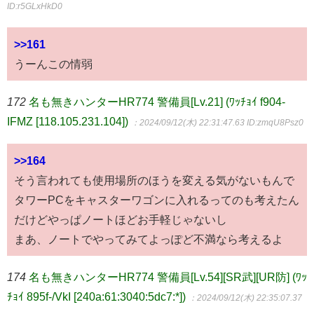
ID:r5GLxHkD0
>>161
うーんこの情弱
172
名も無きハンターHR774 警備員[Lv.21] (ﾜｯﾁｮｲ f904-
IFMZ [118.105.231.104])
：2024/09/12(木) 22:31:47.63
ID:zmqU8Psz0
>>164
そう言われても使用場所のほうを変える気がないもんで
タワーPCをキャスターワゴンに入れるってのも考えたん
だけどやっぱノートほどお手軽じゃないし
まあ、ノートでやってみてよっぽど不満なら考えるよ
174
名も無きハンターHR774 警備員[Lv.54][SR武][UR防] (ﾜｯ
ﾁｮｲ 895f-/VkI [240a:61:3040:5dc7:*])
：2024/09/12(木) 22:35:07.37