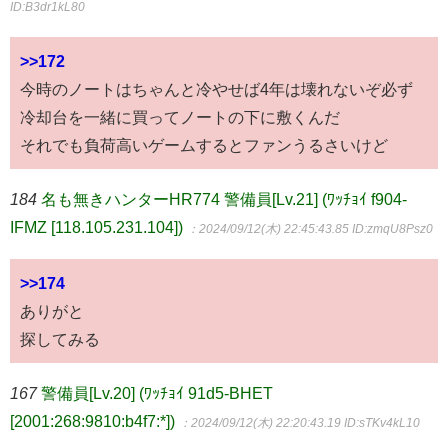
ID:B3dr1kL80
>>172
今時のノートはちゃんと冷やせば4年は壊れないぞ必ず
冷却台を一緒に買ってノートの下に敷くんだ
それでも負荷高いゲームするとファンうるさいけど
184
名も無きハンターHR774 警備員[Lv.21] (ﾜｯﾁｮｲ f904-
IFMZ [118.105.231.104])
：2024/09/12(木) 22:45:43.85
ID:zmqU8Psz0
>>174
ありがと
探してみる
167
警備員[Lv.20] (ﾜｯﾁｮｲ 91d5-BHET
[2001:268:9810:b4f7:*])
：2024/09/12(木) 22:20:43.19
ID:sTKv4kL10