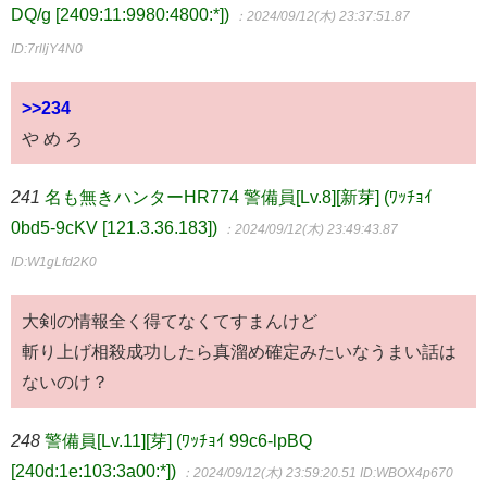
DQ/g [2409:11:9980:4800:*])
：2024/09/12(木) 23:37:51.87
ID:7rlljY4N0
>>234
や め ろ
241
名も無きハンターHR774 警備員[Lv.8][新芽] (ﾜｯﾁｮｲ
0bd5-9cKV [121.3.36.183])
：2024/09/12(木) 23:49:43.87
ID:W1gLfd2K0
大剣の情報全く得てなくてすまんけど
斬り上げ相殺成功したら真溜め確定みたいなうまい話は
ないのけ？
248
警備員[Lv.11][芽] (ﾜｯﾁｮｲ 99c6-lpBQ
[240d:1e:103:3a00:*])
：2024/09/12(木) 23:59:20.51
ID:WBOX4p670