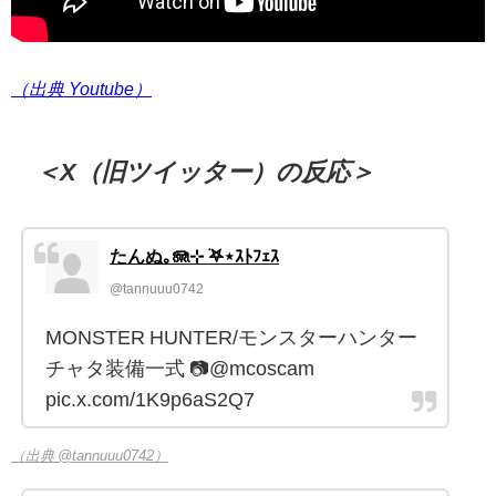
（出典 Youtube）
＜X（旧ツイッター）の反応＞
たんぬ｡🪼⊹ ࣪𖤐⋆ｽﾄﾌｪｽ
@tannuuu0742
MONSTER HUNTER/モンスターハンター
チャタ装備一式 📷@mcoscam
pic.x.com/1K9p6aS2Q7
（出典 @tannuuu0742）