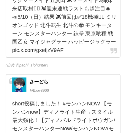
ックマーメイド五反田 👾マーメイド3姉妹
来店取材🧜‍♀️ 👾週末連戦ラストも超注目🔥
📣5/10（日）結果 👾前回は✅18機種🧜‍♀️ ミリ
オンゴッド 北斗転生 北斗の拳 モンキータ
ーン モンスターハンター 鉄拳 東京喰種 戦
国乙女 マイジャグラー ハッピージャグラー
pic.x.com/gxetjzV9AF
（出典 @pachi_slohunter）
さーどら
@ttboy8900
short投稿しました！ #モンハンNOW 【モ
ンハンnow】ディノライト生産→スタイル
最大強化！【ディノバルドライトボウガン/
モンスターハンターNow/モンハンNOW/モ