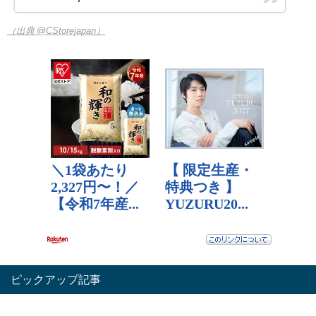
（出典 @CStorejapan）
ピックアップ記事