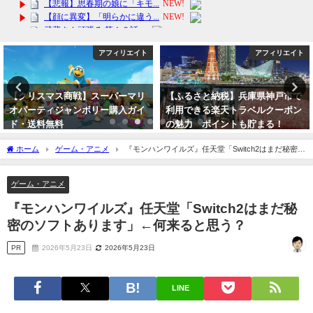
アフィリエイト
芸能・エンタメ
【ふるさと納税】兵庫県神戸市で
【ジャニーズ】キスマイ、なにわ
利用できる楽天トラベルクーポン
男子に続きA.B.C-Zの塚田僚一も
の魅力 ポイントも貯まる！
かぁ！ジャニタレと付き合うには
セクシー女優になるべし！
2024年5月17日
ホーム
ゲーム・アニメ
『モンハンワイルズ』任天堂「Switch2はまだ秘密の
2023年10月5日
ソフトあります」←何来ると思う？
ゲーム・アニメ
『モンハンワイルズ』任天堂「Switch2はまだ秘
密のソフトあります」←何来ると思う？
PR
2026年5月23日
2026年5月23日
LINE