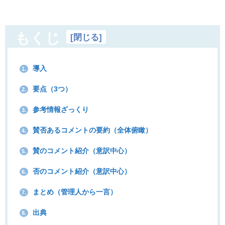
もくじ
[
閉じる
]
導入
1.
要点（3つ）
2.
参考情報ざっくり
3.
賛否あるコメントの要約（全体俯瞰）
4.
賛のコメント紹介（意訳中心）
5.
否のコメント紹介（意訳中心）
6.
まとめ（管理人から一言）
7.
出典
8.