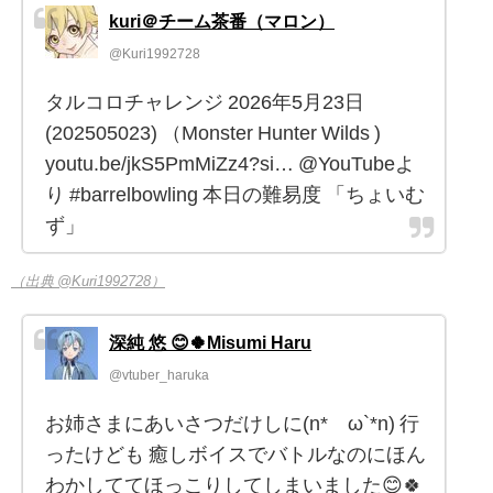
kuri＠チーム茶番（マロン）
@Kuri1992728
タルコロチャレンジ 2026年5月23日
(202505023) （Monster Hunter Wilds )
youtu.be/jkS5PmMiZz4?si… @YouTubeよ
り #barrelbowling 本日の難易度 「ちょいむ
ず」
（出典 @Kuri1992728）
深純 悠 😊🍀Misumi Haru
@vtuber_haruka
お姉さまにあいさつだけしに(n*´ω`*n) 行
ったけども 癒しボイスでバトルなのにほん
わかしててほっこりしてしまいました😊🍀