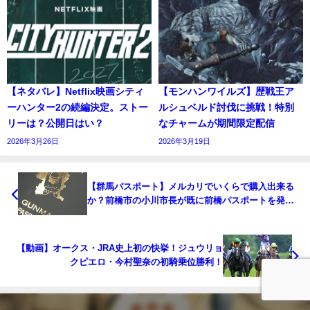
【ネタバレ】Netflix映画シティ
【モンハンワイルズ】歴戦王ア
ーハンター2の続編決定。ストー
ルシュベルド討伐に挑戦！特別
リーは？公開日はい？
なチャームが期間限定配信
2026年3月26日
2026年3月19日
【群馬パスポート】メルカリでいくらで購入出来る
か？前橋市の小川市長が既に前橋パスポートを発行
済み
【動画】オークス・JRA史上初の快挙！ジュウリョ
クピエロ・今村聖奈の初騎乗位勝利！