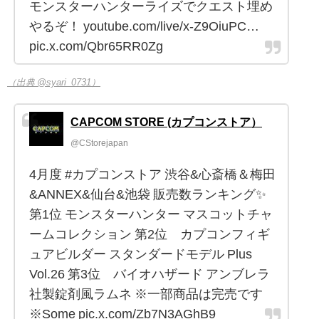
モンスターハンターライズでクエスト埋め
やるぞ！ youtube.com/live/x-Z9OiuPC…
pic.x.com/Qbr65RR0Zg
（出典 @syari_0731）
CAPCOM STORE (カプコンストア）
@CStorejapan
4月度 #カプコンストア 渋谷&心斎橋＆梅田
&ANNEX&仙台&池袋 販売数ランキング✨
第1位 モンスターハンター マスコットチャ
ームコレクション 第2位 カプコンフィギ
ュアビルダー スタンダードモデル Plus
Vol.26 第3位 バイオハザード アンブレラ
社製錠剤風ラムネ ※一部商品は完売です
※Some pic.x.com/Zb7N3AGhB9