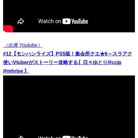
（出典 Youtube）
#12【モンハンライズ】PS5版！集会所クエ★6～スラアク
使いVtuberがストーリー攻略する〖日々ゆとり/#ccjp
/#mhrise 〗