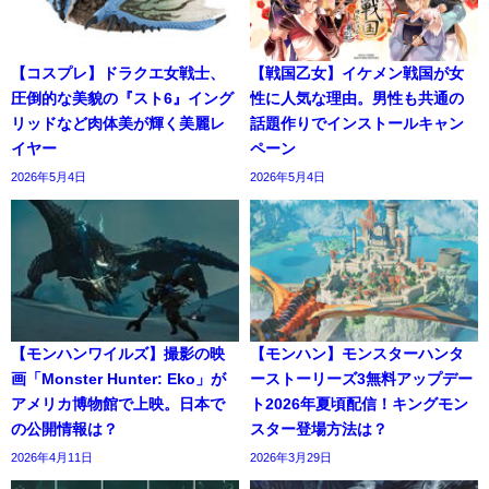
【コスプレ】ドラクエ女戦士、
【戦国乙女】イケメン戦国が女
圧倒的な美貌の『スト6』イング
性に人気な理由。男性も共通の
リッドなど肉体美が輝く美麗レ
話題作りでインストールキャン
イヤー
ペーン
2026年5月4日
2026年5月4日
【モンハンワイルズ】撮影の映
【モンハン】モンスターハンタ
画「Monster Hunter: Eko」が
ーストーリーズ3無料アップデー
アメリカ博物館で上映。日本で
ト2026年夏頃配信！キングモン
の公開情報は？
スター登場方法は？
2026年4月11日
2026年3月29日