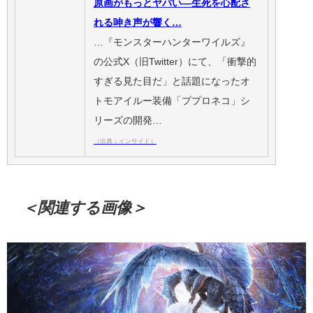
原画がもっとヤバい―生死を心配さ
れる呻き声が響く…
…『モンスターハンターワイルズ』
の公式X（旧Twitter）にて、「衝撃的
すぎる見た目だ」と話題になったオ
トモアイルー装備「ププロネコ」シ
リーズの開発…
（出典：インサイド）
＜関連する画像＞