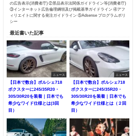
の広告表示(消費者庁) ②景品表示法関係ガイドライン等(消費者庁)
③インターネット広告倫理綱領及び掲載基準ガイドライン ④アフ
ィリエイトに関する発注ガイドライン ⑤Adsense プログラムポリ
シー
最近書いた記事
ニュース
ニュース
【日本で数台】ポルシェ718
【日本で数台】ポルシェ718
ボクスターに245/35R20・
ボクスターに245/35R20・
305/30R20を装着｜日本でも
305/30R20を装着｜日本でも
希少なワイド仕様とは(3回
希少なワイド仕様とは（２回
目）
目）