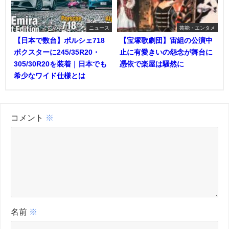
ニュース
芸能・エンタメ
【日本で数台】ポルシェ718
【宝塚歌劇団】宙組の公演中
ボクスターに245/35R20・
止に有愛きいの怨念が舞台に
305/30R20を装着｜日本でも
憑依で楽屋は騒然に
希少なワイド仕様とは
コメント
※
名前
※