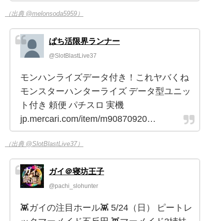
（出典 @melonsoda5959）
ぱち活限界ランナー
@SlotBlastLive37
モンハンライズデータ付き！これヤバくね
モンスターハンターライズ データ型ユニッ
ト付き 頼便 パチスロ 実機
jp.mercari.com/item/m90870920…
（出典 @SlotBlastLive37）
ガイ＠寝坊王子
@pachi_slohunter
👾ガイの注目ホール👾 5/24（日） ピートレ