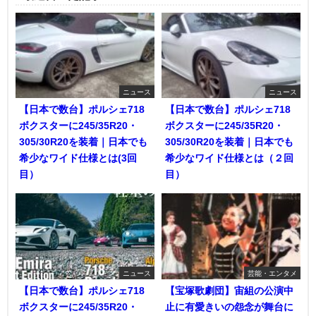
ニュース
ニュース
【日本で数台】ポルシェ718
【日本で数台】ポルシェ718
ボクスターに245/35R20・
ボクスターに245/35R20・
305/30R20を装着｜日本でも
305/30R20を装着｜日本でも
希少なワイド仕様とは(3回
希少なワイド仕様とは（２回
目）
目）
ニュース
芸能・エンタメ
【日本で数台】ポルシェ718
【宝塚歌劇団】宙組の公演中
ボクスターに245/35R20・
止に有愛きいの怨念が舞台に