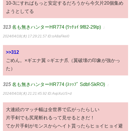
10-3にすればもっと安定するだろうから今欠片20個集め
ようとしてる
313
名も無きハンターHR774 (ﾜｯﾁｮｲ 9f82-29lp)
：
2024/04/18(木) 17:29:21.57
ID:oA8aFkei0
>>312
ごめん。×ギエナ翼 ○ギエナ爪（翼破壊の印象が強かっ
た）
315
名も無きハンターHR774 (ｽｯｯﾌﾟ Sdbf-SkRO)
：
2024/04/18(木) 21:21:45.92
ID:AvpXuUS+d
大連続のマッチ幅は全世界で広がったらしい
片手剣でも尻尾斬れるって見せるときだ！
てか片手剣がモンスからヘイト貰ったらヒョイヒョイ避