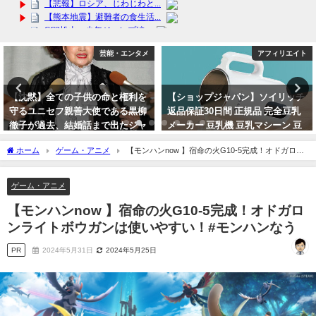
芸能・エンタメ
アフィリエイト
【沈黙】全ての子供の命と権利を
【ショップジャパン】ソイリッチ
守るユニセフ親善大使である黒柳
返品保証30日間 正規品 完全豆乳
徹子が過去、結婚話まで出たジャ
メーカー 豆乳機 豆乳マシーン 豆
ニー喜多川について沈黙する訳が
乳ブレンダー ミキサー ブレンダ
ホーム
ゲーム・アニメ
【モンハンnow 】宿命の火G10-5完成！オドガロン
闇すぎる。
ー ジューサー
ライトボウガンは使いやすい！#モンハンなう
2023年9月22日
2024年4月30日
ゲーム・アニメ
【モンハンnow 】宿命の火G10-5完成！オドガロ
ンライトボウガンは使いやすい！#モンハンなう
PR
2024年5月31日
2024年5月25日