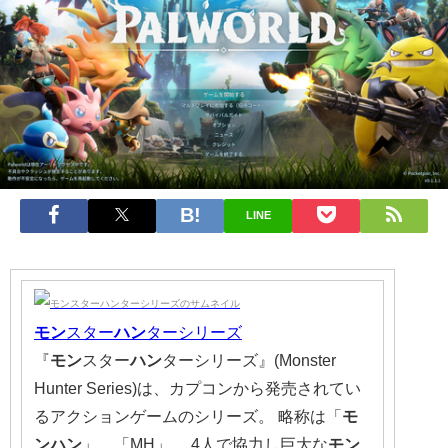
LINE
モン
スター
ハン
ターシリーズ
『
モン
スター
ハン
ターシリーズ』(Monster
Hunter Series)は、カプコンから発売されてい
るアクションゲームのシリーズ。 略称は「
モ
ンハン
」、「MH」。 4人で協力し巨大な
モン