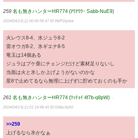
259
名も無きハンターHR774 (ｱｳｱｳｳｰ Sabb-NuE9)
：
2024/04/13(土) 00:40:58.47
ID:98/P2qzwa
火レウス8-4、水ジュラ8-2
雷オウガ8-2、氷ギエナ8-5
竜玉は14個ある
ジュラはプケ亜にチェンジだけど素材足りないし
当面は火と氷しか上げようがないのかな
星8で止めてるなら無理に上げずに貯めておくのも手か
261
名も無きハンターHR774 (ﾜｯﾁｮｲ 4f7b-q8pW)
：
2024/04/13(土) 01:16:48.45
ID:GrBju3qX0
>>259
上げるなら氷かなぁ