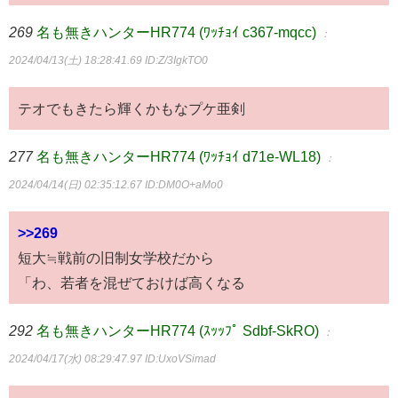
269
名も無きハンターHR774 (ﾜｯﾁｮｲ c367-mqcc)
：
2024/04/13(土) 18:28:41.69
ID:Z/3IgkTO0
テオでもきたら輝くかもなプケ亜剣
277
名も無きハンターHR774 (ﾜｯﾁｮｲ d71e-WL18)
：
2024/04/14(日) 02:35:12.67
ID:DM0O+aMo0
>>269
短大≒戦前の旧制女学校だから
「わ、若者を混ぜておけば高くなる
292
名も無きハンターHR774 (ｽｯｯﾌﾟ Sdbf-SkRO)
：
2024/04/17(水) 08:29:47.97
ID:UxoVSimad