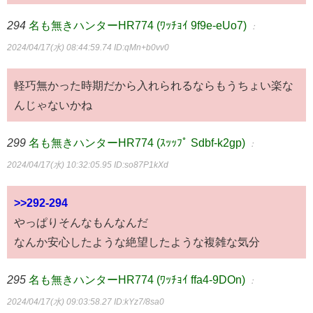
294
名も無きハンターHR774 (ﾜｯﾁｮｲ 9f9e-eUo7)
：
2024/04/17(水) 08:44:59.74
ID:qMn+b0vv0
軽巧無かった時期だから入れられるならもうちょい楽な
んじゃないかね
299
名も無きハンターHR774 (ｽｯｯﾌﾟ Sdbf-k2gp)
：
2024/04/17(水) 10:32:05.95
ID:so87P1kXd
>>292-294
やっぱりそんなもんなんだ
なんか安心したような絶望したような複雑な気分
295
名も無きハンターHR774 (ﾜｯﾁｮｲ ffa4-9DOn)
：
2024/04/17(水) 09:03:58.27
ID:kYz7/8sa0