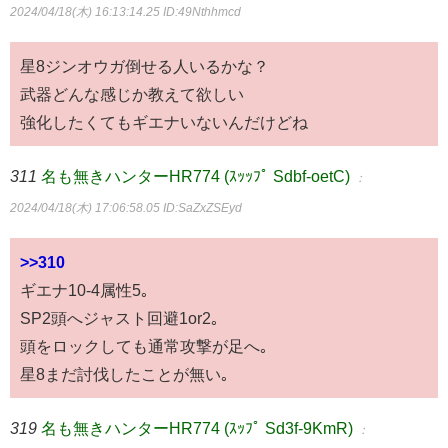
2024/04/18(木) 16:13:14.25
ID:49Nthhmcd
星8ジンオウガ倒せる人いるかな？
武器どんな感じか教えて欲しい
強化したくてもギエナいないんだけどね
311
名も無きハンターHR774 (ｽｯｯﾌﾟ Sdbf-oetC)
：
2024/04/18(木) 17:06:58.05
ID:SaZxZSEyd
>>310
ギエナ10-4属性5｡
SP2頭へジャスト回避1or2｡
頭をロックしても通常攻撃が足へ｡
星8まだ討伐したことが無い｡
319
名も無きハンターHR774 (ｽｯﾌﾟ Sd3f-9KmR)
：