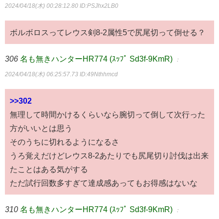
2024/04/18(木) 00:28:12.80
ID:PSJhx2LB0
ボルボロスってレウス剣8-2属性5で尻尾切って倒せる？
306
名も無きハンターHR774 (ｽｯﾌﾟ Sd3f-9KmR)
：
2024/04/18(木) 06:25:57.73
ID:49Nthhmcd
>>302
無理して時間かけるくらいなら腕切って倒して次行った
方がいいとは思う
そのうちに切れるようになるさ
うろ覚えだけどレウス8-2あたりでも尻尾切り討伐は出来
たことはある気がする
ただ試行回数多すぎて達成感あってもお得感はないな
310
名も無きハンターHR774 (ｽｯﾌﾟ Sd3f-9KmR)
：