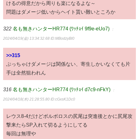
けるの得意だから周りも楽になるよな～
問題はダメージ低いからヘイト貰い難いところか
322
名も無きハンターHR774 (ﾜｯﾁｮｲ 9f9e-eUo7)
：
2024/04/19(金) 13:34:32.68
ID:MBodzyBl0
>>315
ぶっちゃけダメージは関係ない、寄生しかいなくても片
手は全然狙われん
316
名も無きハンターHR774 (ﾜｯﾁｮｲ d7c9-nFkY)
：
2024/04/18(木) 21:28:55.80
ID:cGxsK1Dc0
レウス8-4だけどボルボロスの尻尾は突進後とかに尻尾攻
撃来たらSP入れて切るようにしてる
毎回は無理や