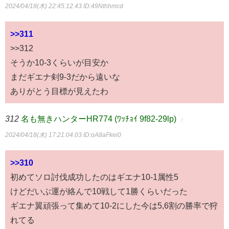
2024/04/18(木) 22:45:12.43
ID:49Nthhmcd
>>311
>>312
そうか10-3くらいが目安か
まだギエナ剣9-3だから遠いな
ありがとう目標が見えたわ
312
名も無きハンターHR774 (ﾜｯﾁｮｲ 9f82-29lp)
：
2024/04/18(木) 17:21:04.03
ID:oA8aFkei0
>>310
初めてソロ討伐成功したのはギエナ10-1属性5
けどだいぶ運が絡んで10戦して1勝くらいだった
ギエナ翼頑張って集めて10-2にした今は5,6割の勝率で狩
れてる