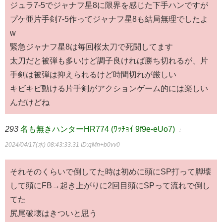
ジュラ7-5でジャナフ星8に限界を感じた下手ハンですが
プケ亜片手剣7-5作ってジャナフ星8も結局無理でしたよ
w
緊急ジャナフ星8は毎回桜太刀で死闘してます
太刀だと被弾も多いけど調子良ければ勝ち切れるが、片
手剣は被弾は抑えられるけど時間切れが厳しい
キビキビ動ける片手剣がアクションゲーム的には楽しい
んだけどね
293
名も無きハンターHR774 (ﾜｯﾁｮｲ 9f9e-eUo7)
：
2024/04/17(水) 08:43:33.31
ID:qMn+b0vv0
それそのくらいで倒してた時は初めに頭にSP打って脚壊
して頭にFB→起き上がりに2回目頭にSPって流れで倒し
てた
尻尾破壊はきついと思う