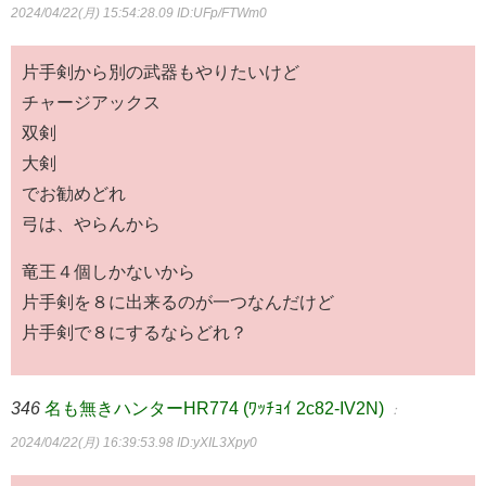
2024/04/22(月) 15:54:28.09
ID:UFp/FTWm0
片手剣から別の武器もやりたいけど
チャージアックス
双剣
大剣
でお勧めどれ
弓は、やらんから
竜王４個しかないから
片手剣を８に出来るのが一つなんだけど
片手剣で８にするならどれ？
346
名も無きハンターHR774 (ﾜｯﾁｮｲ 2c82-IV2N)
：
2024/04/22(月) 16:39:53.98
ID:yXIL3Xpy0