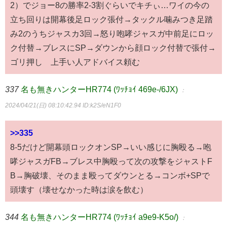
2）でジョー8の勝率2-3割ぐらいでキチぃ…ワイの今の
立ち回りは開幕後足ロック張付→タックル噛みつき足踏
み2のうちジャスカ3回→怒り咆哮ジャスガ中前足にロッ
ク付替→ブレスにSP→ダウンから顔ロック付替で張付→
ゴリ押し 上手い人アドバイス頼む
337
名も無きハンターHR774 (ﾜｯﾁｮｲ 469e-/6JX)
：
2024/04/21(日) 08:10:42.94
ID:k2S/eN1F0
>>335
8-5だけど開幕頭ロックオンSP→いい感じに胸殴る→咆
哮ジャスガFB→ブレス中胸殴って次の攻撃をジャストF
B→胸破壊、そのまま殴ってダウンとる→コンボ+SPで
頭壊す（壊せなかった時は涙を飲む）
344
名も無きハンターHR774 (ﾜｯﾁｮｲ a9e9-K5o/)
：