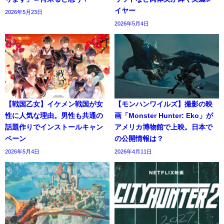
イヤー
2026年5月23日
2026年5月4日
【戦国乙女】イケメン戦国が女
【モンハンワイルズ】撮影の映
性に人気な理由。男性も共通の
画「Monster Hunter: Eko」が
話題作りでインストールキャン
アメリカ博物館で上映。日本で
ペーン
の公開情報は？
2026年5月4日
2026年4月11日