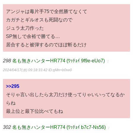
アンジャは毒片手75で全然勝てなくて
カガチとギルオスも死闘なので
ジュラ太刀作った
SP無しで余裕で勝てる…
居合すると被弾するのでほぼ斬るだけ
298
名も無きハンターHR774 (ﾜｯﾁｮｲ 9f9e-eUo7)
：
2024/04/17(水) 09:18:33.42
ID:qMn+b0vv0
>>295
そりゃ言い出したら太刀だけ使ってりゃいいってなるか
らね
最上位と最下位比べてもね
302
名も無きハンターHR774 (ﾜｯﾁｮｲ b7c7-Ns56)
：