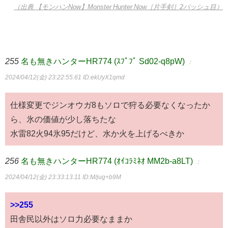
（出典 【モンハンNow】Monster Hunter Now［片手剣］2バッシュ目）
255
名も無きハンターHR774 (ｽﾌﾟﾌﾟ Sd02-q8pW)
：
2024/04/12(金) 23:22:55.61
ID:ekUyX1qmd
仕様変更でジンオウガ8もソロで狩る必要なくなったか
ら、氷の価値が少し落ちたな
水雷82火94氷95だけど、水か火を上げるべきか
256
名も無きハンターHR774 (ｵｲｺﾗﾐﾈｵ MM2b-a8LT)
：
2024/04/12(金) 23:33:13.11
ID:M/jug+b9M
>>255
田舎民以外はソロ力必要なままか