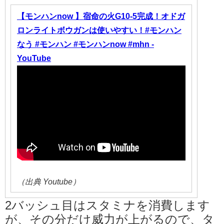
【モンハンnow 】宿命の火G10-5完成！オドガ
ロンライトボウガンは使いやすい！#モンハン
なう #モンハン #モンハンnow #mhn -
YouTube
（出典 Youtube）
2バッシュ目はスタミナを消費します
が、その分だけ威力が上がるので、タ