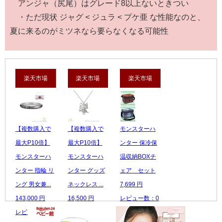
アンジャ（尻尾）はグレード8以上ないときつい
・ただ現状 ジャグ < ジュラ < プケ亜 な性能なのと、
夏に来るのがミツネなら要らなくなる可能性
楽天市場
楽天市場
楽天市場
【複数購入で
【複数購入で
モンスターハ
最大P10倍】
最大P10倍】
ンター 保冷保
モンスターハ
モンスターハ
温収納BOXチ
ンター 指輪 リ
ンター グッズ
ェア セット
ング 男女兼...
ネックレス ...
7,699 円
143,000 円
16,500 円
レビュー数：0
レビュー数：0
レビュー数：0