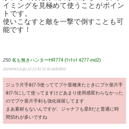
イミングを見極めて使うことがポイン
トです。
使いこなすと敵を一撃で倒すことも可
能です！
250
名も無きハンターHR774 (ﾜｯﾁｮｲ 4277-ind2)
：
2024/04/12(金) 22:15:42.31
ID:slzfGI850
ジュラ片手剣7-5使っててプケ亜種来たときにプケ亜片手
剣7-5にして使ってますけどあまり使用感変わらなかった
のでプケ亜片手剣も強化保留してます
まあ素材もないんですが、ジャナフも星8だと普通に時
間切れが多いですね