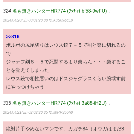
324
名も無きハンターHR774 (ﾜｯﾁｮｲ bf58-9wFU)
：
2024/04/20(土) 00:01:20.88
ID:AuS69qgE0
>>316
ボルボの尻尾切りはレウス銃７－５で割と楽に切れるの
で
ジャナフ剣８－５で死闘するより楽ちん・・・楽するこ
とを覚えてしまった
レウス銃で相性悪いのはドスジャグラスくらい腕壊す前
にやっつけちゃう
335
名も無きハンターHR774 (ﾜｯﾁｮｲ 3a88-tH2U)
：
2024/04/21(日) 02:02:20.35
ID:s0RVSpph0
絶対片手やめないマンです。カガチ84（オウガはまだ8