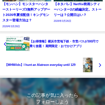
【モンハン】モンスターハンタ
【ネタバレ】Netflix映画シティ
ーストーリーズ3無料アップデー
ーハンター2の続編決定。ストー
ト2026年夏頃配信！キングモン
リーは？公開日はい？
スター登場方法は？
2026年3月26日
2026年3月29日
【お得情報】横浜市営地下鉄・市営バスが300円で
乗り放題！ 期間限定・おでかけアプリ
【MHWilds】I hunt an Alatreon everyday until 129
この記事が気に入ったら
フォローしよう