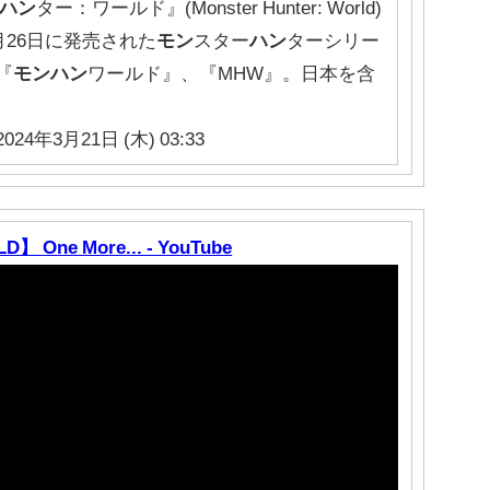
ハン
ター：ワールド』(Monster Hunter: World)
月26日に発売された
モン
スター
ハン
ターシリー
『
モンハン
ワールド』、『MHW』。日本を含
2024年3月21日 (木) 03:33
 One More... - YouTube