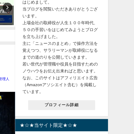
はじめまして。
当ブログを閲覧いただきありがとうござ
彩峰
【注目！】宝塚歌劇団 10月8日13
【楽天レビューが凄い！】
います。
ードを
時半より3局で生放送決定！
堂ミネラルウォーターの効
上場会社の取締役が人生１００年時代、
心境。
は？もちろん送料無料！
2023年10月6日
奈が宝
５０の手習いをはじめてみようとブログ
2024年2月14日
ンより
を立ち上げました。
す！
主に「ニュースのまとめ」で操作方法を
覚えつつ、サラリーマンが取締役になる
までの道のりを公開していきます。
若い世代が管理職や役員を目指すための
ノウハウをお伝え出来ればと思います。
なお、このサイトはアフィリエイト広告
管理人
（Amazonアソシエイト含む）を掲載し
ています。
プロフィール詳細
★☆★当サイト限定★☆★