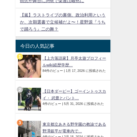
怨念が舞台に憑依で楽屋は騒然に
【嵐】ラストライブの裏側。政治利用という
か、次期選書で立候補だよ〜！星野源『うち
で踊ろう』二の舞？
今日の人気記事
【上方落語家】月亭太遊プロフィー
ルwiki経歴学歴...
モ
84件のビュー
|
1月 17, 2026 に投稿された
【日本ダービー】ゴーイントゥスカ
イ・ 武豊とパント...
4件のビュー
|
5月 31, 2026 に投稿された
東京都立あきる野学園の教諭である
野澤銀平が電車内で...
4件のビュー
|
2月 15, 2024 に投稿された