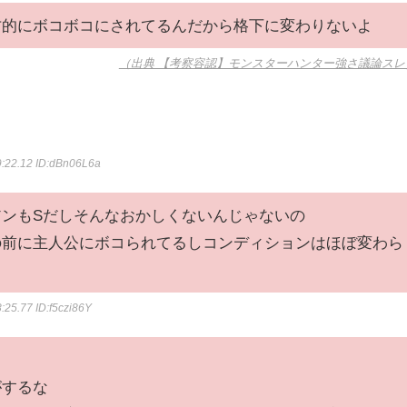
方的にボコボコにされてるんだから格下に変わりないよ
（出典 【考察容認】モンスターハンター強さ議論スレ
9:22.12
ID:dBn06L6a
ンもSだしそんなおかしくないんじゃないの
の前に主人公にボコられてるしコンディションはほぼ変わら
8:25.77
ID:f5czi86Y
がするな