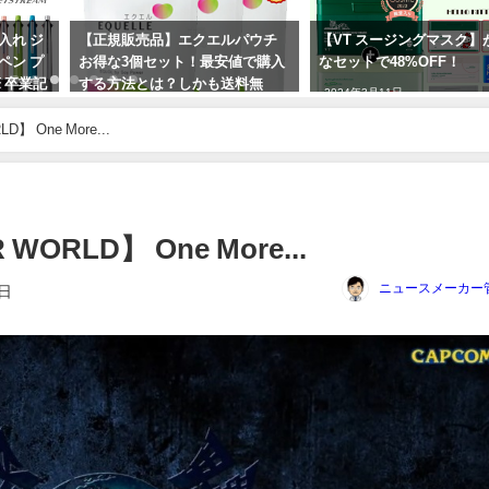
パウチ
【VT スージングマスク】がお得
【自粛】「有愛きい vs 天
値で購入
なセットで48%OFF！
里」について、すみれコ
料無
遵守するファンは複雑な
2024年3月11日
過去にも元HKT48岡田栞
塚宙組の七海ひろきファ
】 One More...
フルボッコにされていま
2023年10月3日
WORLD】 One More...
ニュースメーカー
1日