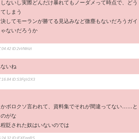
らしないし実際どんだけ暴れてもノーダメって時点で、どう
ってしまう
対決してモーランが勝てる見込みなど微塵もないだろうガイ
じゃないだろうか
7:04.42
ID:2vVWrizt
れないね
7:16.84
ID:S3FgV2X3
とかボロクソ言われて、資料集でそれが間違ってない……と
なのがな
れ程貶された奴はいないのでは
5:24.32
ID:iEXEggRS