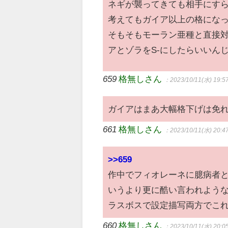
ネギが襲ってきても相手にす
考えてもガイア以上の格にな
そもそもモーラン亜種と直接
アとゾラをS-にしたらいいん
659
格無しさん
：2023/10/11(水) 19:5
ガイアはまあ大幅格下げは免
661
格無しさん
：2023/10/11(水) 20:4
>>659
作中でフィオレーネに臆病者
いうより更に酷い言われよう
ラスボスで設定描写両方でこ
660
格無しさん
：2023/10/11(水) 20:0