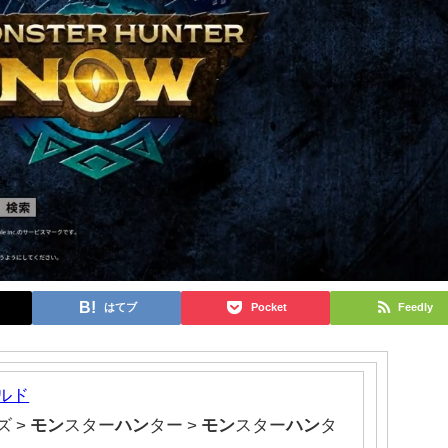
はてブ
Pocket
Feedly
ルド
ズ >
モン
スター
ハン
ター >
モン
スター
ハン
タ