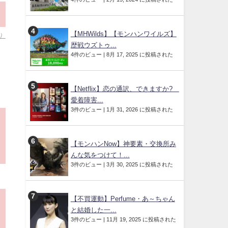
【MHWilds】【モンハンワイルズ】
）
歴戦ウズトゥ...
4件のビュー
|
8月 17, 2025 に投稿された
【Netflix】恋の通訳、できますか?
愛着障害...
3件のビュー
|
1月 31, 2026 に投稿された
【モンハンNow】神要素・交換所み
んな気をつけて！...
3件のビュー
|
3月 30, 2025 に投稿された
【不買運動】Perfume・あ～ちゃん
と結婚した一...
3件のビュー
|
11月 19, 2025 に投稿された