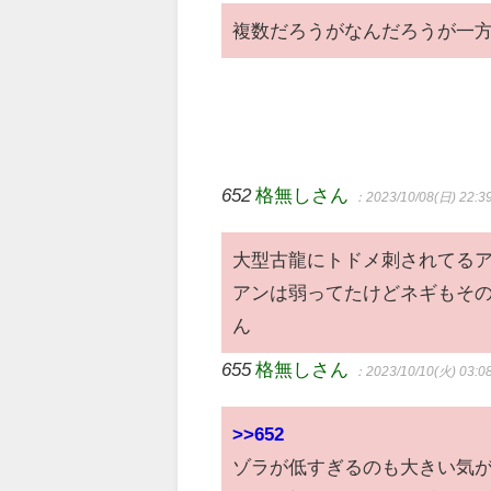
複数だろうがなんだろうが一
652
格無しさん
：2023/10/08(日) 22:3
大型古龍にトドメ刺されてるア
アンは弱ってたけどネギもそ
ん
655
格無しさん
：2023/10/10(火) 03:0
>>652
ゾラが低すぎるのも大きい気