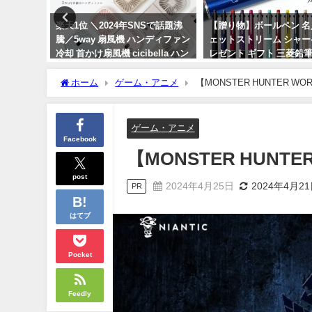
Sで話題沸
【贈り物】ボールペン 名入れ ジ
【正規販売品】エクエル
ディファン
ェットストリーム シャーペン プ
お得な3個セット！最安
lla ハン
レゼント ギフト 三菱鉛筆 卒業記
する方法とは？しかも送
卓上 小型
念品
料！
ホーム
ゲーム・アニメ
【MONSTER HUNTER WORLD
2024年3月15日
2024年2月18日
ゲーム・アニメ
Facebook
【MONSTER HUNTER 
post
2024年4月25日
2024年4月2
PR
はてブ
Pocket
Feedly