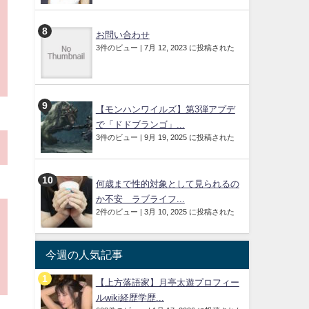
お問い合わせ
3件のビュー
|
7月 12, 2023 に投稿された
【モンハンワイルズ】第3弾アプデ
で「ドドブランゴ」...
3件のビュー
|
9月 19, 2025 に投稿された
何歳まで性的対象として見られるの
か不安 ラブライフ...
2件のビュー
|
3月 10, 2025 に投稿された
今週の人気記事
【上方落語家】月亭太遊プロフィー
ルwiki経歴学歴...