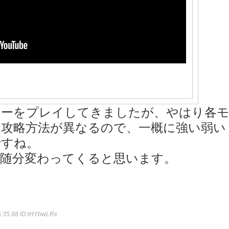
ターをプレイしてきましたが、やはり各
攻略方法が異なるので、一概に強い弱い
ですね。
で随分変わってくると思います。
5:35.98
ID:lHYbwLRx