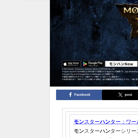
Facebook
post
モン
スター
ハン
ター：ワー
モン
スター
ハン
ターシリー