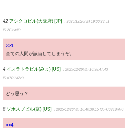
42
アシクロビル(大阪府) [JP]
：2025/12/26(金) 19:00:23.51
ID:ZEIrvvIf0
>>1
全ての人間が該当してしまうぞ。
4
イスラトラビル(みょ) [US]
：2025/12/26(金) 16:38:47.43
ID:d7RJvlZz0
どう思う？
8
ソホスブビル(庭) [US]
：2025/12/26(金) 16:40:30.15
ID:+U0VcBnH0
>>4