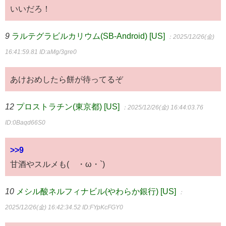
いいだろ！
9
ラルテグラビルカリウム(SB-Android) [US]
：2025/12/26(金)
16:41:59.81
ID:aMg/3gre0
あけおめしたら餅が待ってるぞ
12
プロストラチン(東京都) [US]
：2025/12/26(金) 16:44:03.76
ID:0Baqd66S0
>>9
甘酒やスルメも(´・ω・`)
10
メシル酸ネルフィナビル(やわらか銀行) [US]
：
2025/12/26(金) 16:42:34.52
ID:FYpKcFGY0