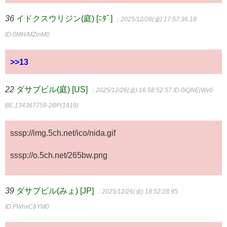
36
イドクスウリジン(庭) [ﾆﾀﾞ]
：2025/12/26(金) 17:57:36.18
ID:0MH/MZmM0
>>13
22
ダサブビル(庭) [US]
：2025/12/26(金) 16:58:52.57
ID:0iQNEjWv0
BE:134367759-2BP(1919)
sssp://img.5ch.net/ico/nida.gif
sssp://o.5ch.net/265bw.png
39
ダサブビル(みょ) [JP]
：2025/12/26(金) 18:52:28.95
ID:FWnxC8YM0