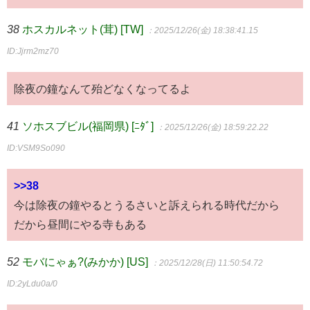
38
ホスカルネット(茸) [TW]
：2025/12/26(金) 18:38:41.15
ID:Jjrm2mz70
除夜の鐘なんて殆どなくなってるよ
41
ソホスブビル(福岡県) [ﾆﾀﾞ]
：2025/12/26(金) 18:59:22.22
ID:VSM9So090
>>38
今は除夜の鐘やるとうるさいと訴えられる時代だから
だから昼間にやる寺もある
52
モバにゃぁ?(みかか) [US]
：2025/12/28(日) 11:50:54.72
ID:2yLdu0a/0