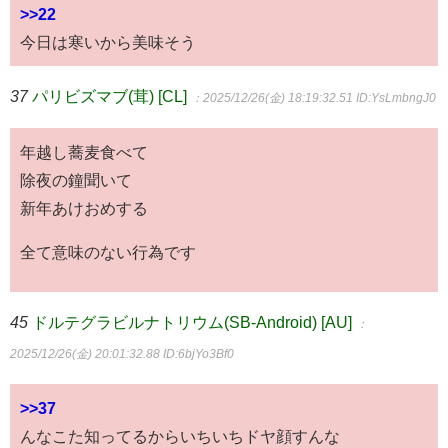
>>22
今日は寒いから美味そう
37
パリビズマブ(茸) [CL]
：2025/12/26(金) 18:19:32.51
ID:YsLmbngJ0
年越し蕎麦食べて
除夜の鐘聞いて
新年あけおめする
全て意味のない行為です
45
ドルテグラビルナトリウム(SB-Android) [AU]
：
2025/12/26(金) 20:01:32.88
ID:6bjYo3Bf0
>>37
んなこた知ってるからいちいちドヤ顔すんな