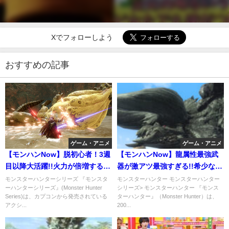
Xでフォローしよう
おすすめの記事
ゲーム・アニメ
ゲーム・アニメ
【モンハンNow】脱初心者！3週
【モンハンNow】龍属性最強武
目以降大活躍!!火力が倍増する弓
器が激アツ最強すぎる!!希少な龍
の必殺テクニックを紹介！
属性武器はこれで決まり!!生産必
モンスターハンターシリーズ 『モンスタ
モンスターハンター モンスターハンター
ーハンターシリーズ』(Monster Hunter
シリーズ> モンスターハンター 『モンス
須級
Series)は、カプコンから発売されている
ターハンター』（Monster Hunter）は、
アクシ...
200...