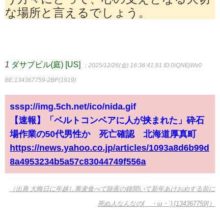
な場所と言えるでしょう。
1
ダサブビル(庭) [US]
：2025/12/26(金) 16:36:41.91
ID:0iQNEjWv0
BE:134367759-2BP(1919)
sssp://img.5ch.net/ico/nida.gif
【速報】「ベルトコンベアに人が挟まれた」砕石
場作業の50代男性か 死亡確認 北海道厚真町
https://news.yahoo.co.jp/articles/1093a8d6b99d
8a4953234b5a57c83044749f556a
（出典 大晦日に年越し蕎麦食べて除夜の鐘聞いて新年あけおめする前に
死ぬ人なんなの(´・ω・`) [134367759]）