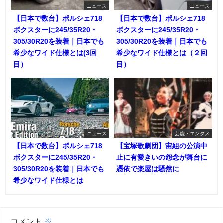
ニュース
ニュース
【日本で数台】ポルシェ718
【日本で数台】ポルシェ718
ボクスターに245/35R20・
ボクスターに245/35R20・
305/30R20を装着｜日本でも
305/30R20を装着｜日本でも
希少なワイド仕様とは(3回
希少なワイド仕様とは（２回
目）
目）
ニュース
芸能・エンタメ
【日本で数台】ポルシェ718
【宝塚歌劇団】宙組の公演中
ボクスターに245/35R20・
止に有愛きいの怨念が舞台に
305/30R20を装着｜日本でも
憑依で楽屋は騒然に
希少なワイド仕様とは
コメント
※