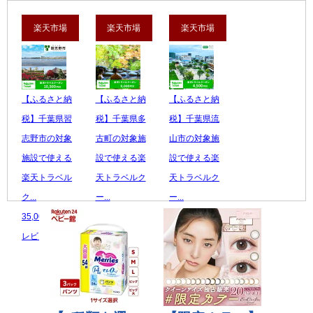
楽天市場
楽天市場
楽天市場
【ふるさと納
【ふるさと納
【ふるさと納
税】千葉県習
税】千葉県多
税】千葉県流
志野市の対象
古町の対象施
山市の対象施
施設で使える
設で使える楽
設で使える楽
楽天トラベル
天トラベルク
天トラベルク
ク...
ー...
ー...
35,000 円
30,000 円
15,000 円
レビュー数：0
レビュー数：0
レビュー数：0