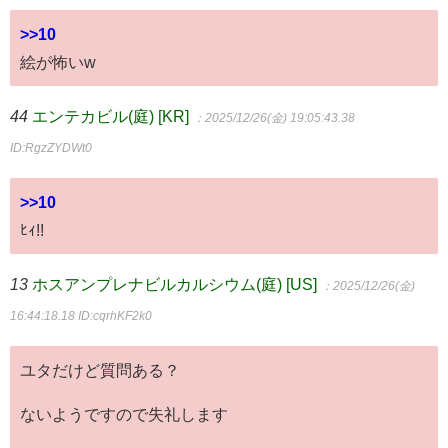
>>10
絵が怖いw
44
エンテカビル(庭) [KR]
：2025/12/26(金) 19:05:43.38
ID:RgzZYDWt0
>>10
ﾋｨ!!
13
ホスアンプレナビルカルシウム(庭) [US]
：2025/12/26(金)
16:44:18.18
ID:cqrhKF2k0
ユタだけど質問ある？
ないようですので失礼します