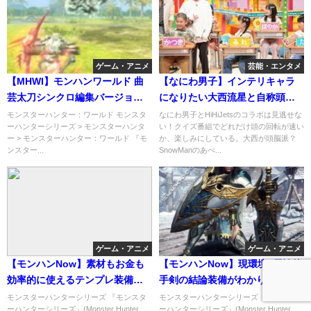
ゲーム・アニメ
芸能・エンタメ
【MHWI】モンハンワールド 曲
【なにわ男子】インテリキャラ
芸太刀シンクロ編集バージョン
になりたい大西流星と自称頭脳
ですよー必見凄いから観て
派の後輩・猪狩蒼弥とタッグで
モンスターハンター：ワールド モンスタ
なにわ男子とHiHiJetsのコラボは見逃せな
ーハンターシリーズ > モンスターハンタ
い！クイズ番組でどれだけ頭の回転が速い
クイズ珍解答爆笑ｗ
ー > モンスターハンター：ワールド 『モ
か、楽しみにしている。大西が頭脳派？
ンスター...
SnowManのあべ...
ゲーム・アニメ
ゲーム・アニメ
【モンハンNow】素材もお金も
【モンハンNow】現環境4属性片
効率的に使えるテンプレ装備が
手剣の結論装備がわかりやすく
こちらです！
改良！
モンスターハンターシリーズ 『モンスタ
モンスターハンターシリーズ 『モンスタ
ーハンターシリーズ』(Monster Hunter
ーハンターシリーズ』(Monster Hunter