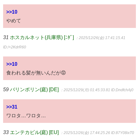
>>10
やめて
31
ホスカルネット(兵庫県) [ﾆﾀﾞ]
：2025/12/26(金) 17:41:15.41
ID:/+2KdrR60
>>10
食われる髪が無いんだが😡
59
バリンボリン(庭) [DE]
：2025/12/29(月) 01:45:33.81
ID:DndfchAj0
>>31
ワロタ…ワロタ…
33
エンテカビル(庭) [EU]
：2025/12/26(金) 17:44:25.26
ID:87Y08ixT0