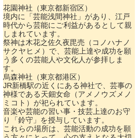
花園神社（東京都新宿区）
境内に「芸能浅間神社」があり、江戸
時代から芸能にご利益があるとして親
しまれています。
祭神は木花之佐久夜毘売（コノハナノ
サクヤヒメ）で、芸能上達や成功を願
う多くの芸能人や文化人が参拝しま
す。
烏森神社（東京都港区）
JR新橋駅の近くにある神社で、芸事の
神様である天鈿女命（アメノウズメノ
ミコト）が祀られています。
音楽や芸能の習い事・技芸上達のお守
り「鈴守」を授与しています。
これらの場所は、芸能活動の成功を願
う方々にとって、心の支えとなる大切