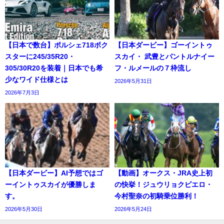
【日本で数台】ポルシェ718ボク
【日本ダービー】ゴーイントゥ
スターに245/35R20・
スカイ・ 武豊とパントルナイー
305/30R20を装着｜日本でも希
フ・ルメールの７枠流し
少なワイド仕様とは
2026年5月31日
2026年7月3日
【日本ダービー】AI予想ではゴ
【動画】オークス・JRA史上初
ーイントゥスカイが優勝しま
の快挙！ジュウリョクピエロ・
す。
今村聖奈の初騎乗位勝利！
2026年5月30日
2026年5月24日