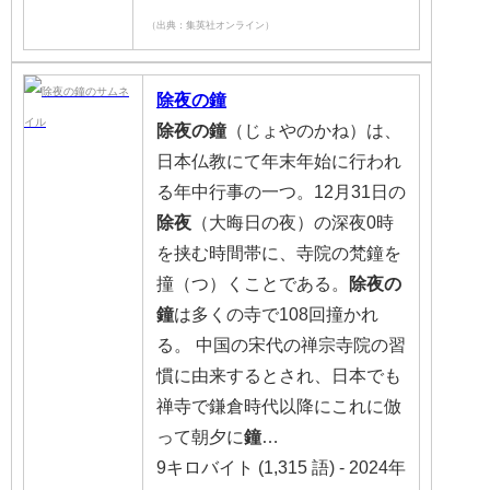
（出典：集英社オンライン）
除夜の鐘
除夜の鐘
（じょやのかね）は、
日本仏教にて年末年始に行われ
る年中行事の一つ。12月31日の
除夜
（大晦日の夜）の深夜0時
を挟む時間帯に、寺院の梵鐘を
撞（つ）くことである。
除夜の
鐘
は多くの寺で108回撞かれ
る。 中国の宋代の禅宗寺院の習
慣に由来するとされ、日本でも
禅寺で鎌倉時代以降にこれに倣
って朝夕に
鐘
…
9キロバイト (1,315 語) - 2024年