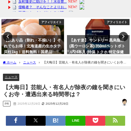
アフィリエイト
芸能・エンタメ
【あす楽】 サントリー 黒烏龍茶
【自粛】「有愛きい vs 天彩峰
(黒ウーロン茶) 350mlペットボト
里」について、すみれコードを遵
ル 24本入 (特保 トクホ 特定保健
守するファンは複雑な心境。過去
用食品)
にも元HKT48岡田栞奈が宝塚宙組
ホーム
ニュース
【大晦日】芸能人・有名人が除夜の鐘を聞きにいくお寺・
の七海ひろきファンよりフルボッ
2024年2月18日
遭遇出来る時間帯は？
コにされています！
ニュース
2023年10月3日
【大晦日】芸能人・有名人が除夜の鐘を聞きにい
くお寺・遭遇出来る時間帯は？
PR
2025年12月29日
2025年12月29日
LINE