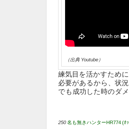
（出典 Youtube）
練気目を活かすため
必要があるから、状況
でも成功した時のダ
250
名も無きハンターHR774 (ｵｯﾍﾟｹ