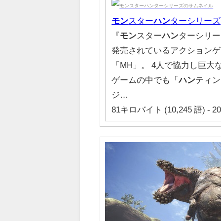
モン
スター
ハン
ターシリーズ
『
モン
スター
ハン
ターシリーズ』
発売されているアクションゲ
「MH」。 4人で協力し巨大
ゲームの中でも「
ハン
ティン
ジ…
81キロバイト (10,245 語) - 2