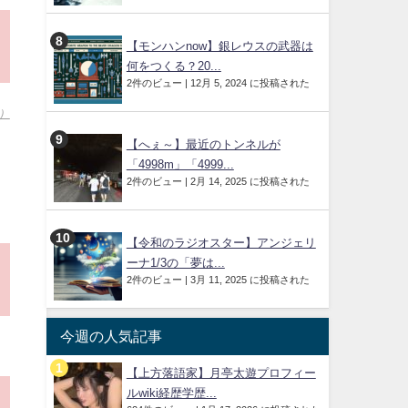
【モンハンnow】銀レウスの武器は
何をつくる？20...
2件のビュー
|
12月 5, 2024 に投稿された
目）
【へぇ～】最近のトンネルが
「4998m」「4999...
2件のビュー
|
2月 14, 2025 に投稿された
【令和のラジオスター】アンジェリ
ーナ1/3の「夢は...
2件のビュー
|
3月 11, 2025 に投稿された
今週の人気記事
【上方落語家】月亭太遊プロフィー
ルwiki経歴学歴...