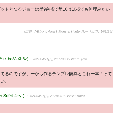
トとなるジョーは星9余裕で星10は10-5でも無理みたい
（出典 【モンハンNow】Monster Hunter Now［太刀］5練気
 be8f-Xh6z)
：2024/04/21(日) 20:17:42.97
ID:1rh5j7Il0
してるのですが、一から作るテンプレ防具とこれ一本！って
さい。
Sd94-4+yr)
：2024/04/21(日) 20:28:06.99
ID:AeEzrKxld