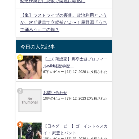
怨念が舞台に憑依で楽屋は騒然に
【嵐】ラストライブの裏側。政治利用という
か、次期選書で立候補だよ〜！星野源『うち
で踊ろう』二の舞？
今日の人気記事
【上方落語家】月亭太遊プロフィー
ルwiki経歴学歴...
67件のビュー
|
1月 17, 2026 に投稿された
お問い合わせ
10件のビュー
|
7月 12, 2023 に投稿された
【日本ダービー】ゴーイントゥスカ
イ・ 武豊とパント...
10件のビュー
|
5月 31, 2026 に投稿された