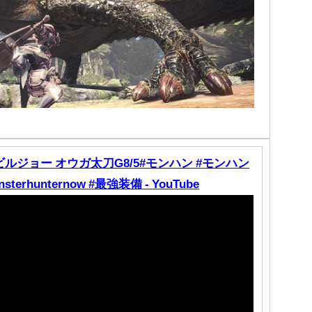
ルジョー オウガ太刀G8/5#モンハン #モンハン
terhunternow #最強装備 - YouTube