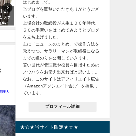
はじめまして。
当ブログを閲覧いただきありがとうござ
賞】あ
【続報】宝塚月組東京公演開始
【葬儀】宝塚宙組の有愛き
います。
込 ファ
20分前の直前中止の理由が酷す
（井上奈美）さんの告別式は
上場会社の取締役が人生１００年時代、
料無料
ぎ
月2日10：45家族のみで執
われました。予告していた
５０の手習いをはじめてみようとブログ
2023年10月15日
降り自殺は稽古終了後、満
を立ち上げました。
夜に宙へ。。。
主に「ニュースのまとめ」で操作方法を
2023年10月5日
覚えつつ、サラリーマンが取締役になる
までの道のりを公開していきます。
若い世代が管理職や役員を目指すための
モ
ノウハウをお伝え出来ればと思います。
なお、このサイトはアフィリエイト広告
（Amazonアソシエイト含む）を掲載し
管理人
ています。
プロフィール詳細
★☆★当サイト限定★☆★