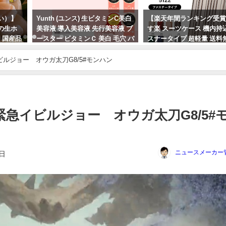
い）】
Yunth (ユンス) 生ビタミンC美白
【楽天年間ランキング受
の生ホ
美容液 導入美容液 先行美容液 ブ
す楽 スーツケース 機内持
！国産品
ースター ビタミンＣ 美白 毛穴 パ
スナータイプ 超軽量 送
ラベンフ
トラベル
ビルジョー オウガ太刀G8/5#モンハン
2024年3月20日
2024年4月4日
緊急イビルジョー オウガ太刀G8/5#
ニュースメーカー
8日