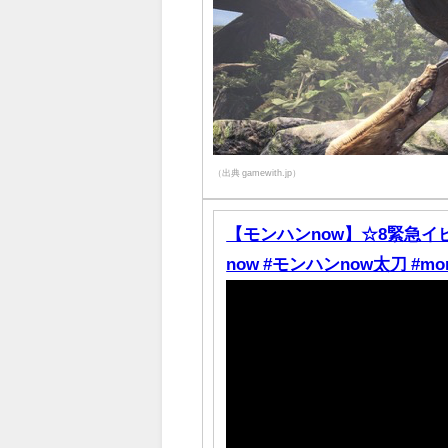
（出典 gamewith.jp）
【モンハンnow】☆8緊急イビ
now #モンハンnow太刀 #mons