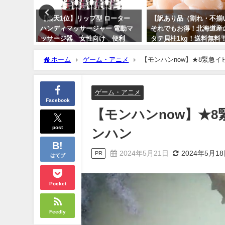
得】今が
【楽天1位】リップ型 ローター
【訳あり品（割れ・不揃
フルーツ
ハンディマッサージャー 電動マ
それでもお得！北海道産
料！
ッサージ器 女性向け 便利
タテ貝柱1kg！送料無料
携帯 送料無料！
2024年2月20日
ホーム
ゲーム・アニメ
【モンハンnow】★8緊急イ
2024年6月15日
ゲーム・アニメ
Facebook
【モンハンnow】★8
post
ンハン
2024年5月21日
2024年5月1
PR
はてブ
Pocket
Feedly