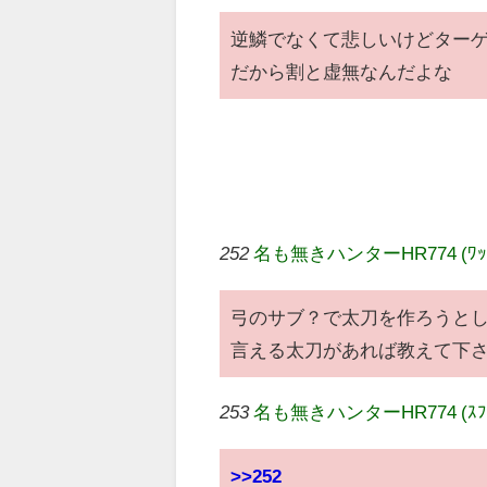
逆鱗でなくて悲しいけどターゲッ
だから割と虚無なんだよな
252
名も無きハンターHR774 (ﾜｯﾁｮｲ
弓のサブ？で太刀を作ろうと
言える太刀があれば教えて下
253
名も無きハンターHR774 (ｽﾌｯ 
>>252