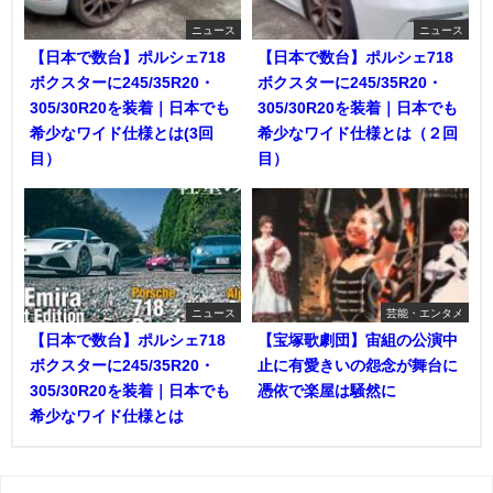
ニュース
ニュース
【日本で数台】ポルシェ718
【日本で数台】ポルシェ718
ボクスターに245/35R20・
ボクスターに245/35R20・
305/30R20を装着｜日本でも
305/30R20を装着｜日本でも
希少なワイド仕様とは(3回
希少なワイド仕様とは（２回
目）
目）
ニュース
芸能・エンタメ
【日本で数台】ポルシェ718
【宝塚歌劇団】宙組の公演中
ボクスターに245/35R20・
止に有愛きいの怨念が舞台に
305/30R20を装着｜日本でも
憑依で楽屋は騒然に
希少なワイド仕様とは