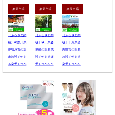
楽天市場
楽天市場
楽天市場
【ふるさと納
【ふるさと納
【ふるさと納
税】神奈川県
税】秋田県藤
税】千葉県習
伊勢原市の対
里町の対象施
志野市の対象
象施設で使え
設で使える楽
施設で使える
る楽天トラベ
天トラベルク
楽天トラベル
ル...
ー...
ク...
70,000 円
20,000 円
35,000 円
レビュー数：0
レビュー数：0
レビュー数：0