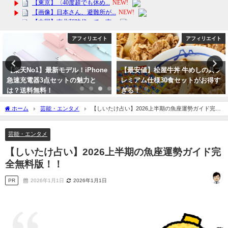
アフィリエイト
アフィリエイト
【楽天No1】最新モデル！iPhone
【最安値】松屋牛丼 牛めしの具プ
急速充電器3点セットの魅力と
レミアム仕様30食セットがお得す
は？送料無料！
ぎる！
2024年2月24日
2024年3月11日
ホーム
芸能・エンタメ
【しいたけ占い】2026上半期の魚座運勢ガイド完全
無料版！！
芸能・エンタメ
【しいたけ占い】2026上半期の魚座運勢ガイド完
全無料版！！
PR
2026年1月1日
2026年1月1日