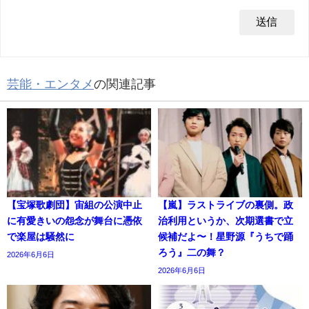
芸能・エンタメ
の関連記事
【宝塚歌劇団】宙組の公演中止
【嵐】ラストライブの裏側。政
に有愛きいの怨念が舞台に憑依
治利用というか、次期選書で立
で楽屋は騒然に
候補だよ〜！星野源『うちで踊
ろう』二の舞？
2026年6月6日
2026年6月6日