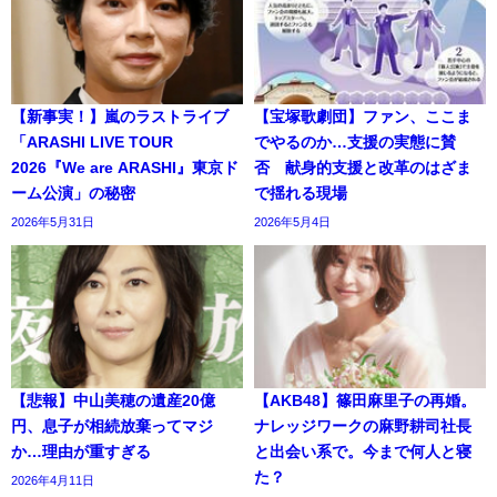
【新事実！】嵐のラストライブ
【宝塚歌劇団】ファン、ここま
「ARASHI LIVE TOUR
でやるのか…支援の実態に賛
2026『We are ARASHI』東京ド
否 献身的支援と改革のはざま
ーム公演」の秘密
で揺れる現場
2026年5月31日
2026年5月4日
【悲報】中山美穂の遺産20億
【AKB48】篠田麻里子の再婚。
円、息子が相続放棄ってマジ
ナレッジワークの麻野耕司社長
か…理由が重すぎる
と出会い系で。今まで何人と寝
た？
2026年4月11日