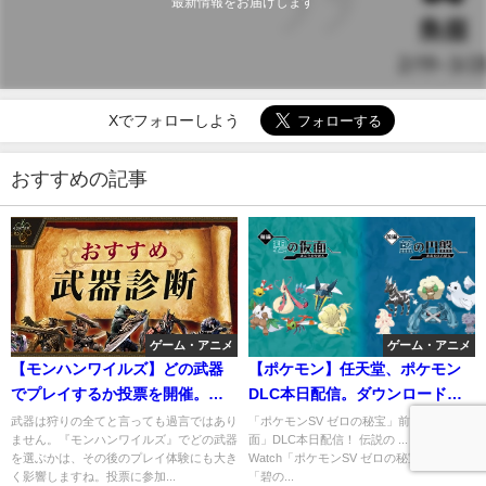
最新情報をお届けします
Xでフォローしよう
おすすめの記事
ゲーム・アニメ
ゲーム・アニメ
【モンハンワイルズ】どの武器
【ポケモン】任天堂、ポケモン
でプレイするか投票を開催。過
DLC本日配信。ダウンロード前
去作で使い慣れた武器？ 新しい
の事前準備でオーガポンゲット
武器は狩りの全てと言っても過言ではあり
「ポケモンSV ゼロの秘宝」前編「碧の仮
ません。『モンハンワイルズ』でどの武器
面」DLC本日配信！ 伝説の ... - GAME
武器に挑戦？3/4、あなたが手に
だぜ！
を選ぶかは、その後のプレイ体験にも大き
Watch「ポケモンSV ゼロの秘宝」前編
取るのは…!?
く影響しますね。投票に参加...
「碧の...