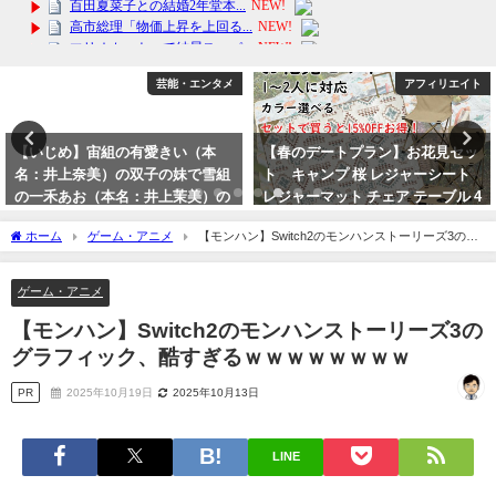
アフィリエイト
アフィリエイト
【春のデートプラン】お花見セッ
【雪の日対策】超簡単！滑り止め
ト キャンプ 桜 レジャーシート
スパイクの使い方 今なら送料無
レジャーマット チェア テーブル 4
料！
点セットで便利グッズ 新入生
2024年2月5日
ホーム
ゲーム・アニメ
【モンハン】Switch2のモンハンストーリーズ3のグ
新歓 コンパニオン
ラフィック、酷すぎるｗｗｗｗｗｗｗｗ
2024年3月12日
ゲーム・アニメ
【モンハン】Switch2のモンハンストーリーズ3の
グラフィック、酷すぎるｗｗｗｗｗｗｗｗ
PR
2025年10月19日
2025年10月13日
LINE