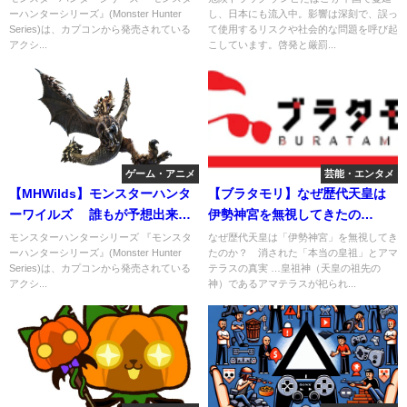
ーハンターシリーズ』(Monster Hunter
し、日本にも流入中。影響は深刻で、誤っ
家
Series)は、カプコンから発売されている
て使用するリスクや社会的な問題を呼び起
アクシ...
こしています。啓発と厳罰...
ゲーム・アニメ
芸能・エンタメ
【MHWilds】モンスターハンタ
【ブラタモリ】なぜ歴代天皇は
ーワイルズ 誰もが予想出来な
伊勢神宮を無視してきたの
かった空振り
か？ 消された「本当の皇祖」
モンスターハンターシリーズ 『モンスタ
なぜ歴代天皇は「伊勢神宮」を無視してき
ーハンターシリーズ』(Monster Hunter
たのか？ 消された「本当の皇祖」とアマ
とアマテラスの真実
Series)は、カプコンから発売されている
テラスの真実 …皇祖神（天皇の祖先の
アクシ...
神）であるアマテラスが祀られ...