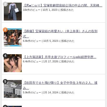
【悪●じゅり】宝塚歌劇団宙組公演の中止の闇。天彩峰...
10k件のビュー
|
10月 1, 2023 に投稿された
【葬儀】宝塚宙組の有愛きい（井上奈美）さんの告別
式...
6.8k件のビュー
|
10月 5, 2023 に投稿された
【上方落語家】月亭太遊プロフィールwiki経歴学歴...
6.4k件のビュー
|
1月 17, 2026 に投稿された
【吹田市でまた飛び降り】女子中学生３年の２人。揉
み...
5.9k件のビュー
|
2月 14, 2024 に投稿された