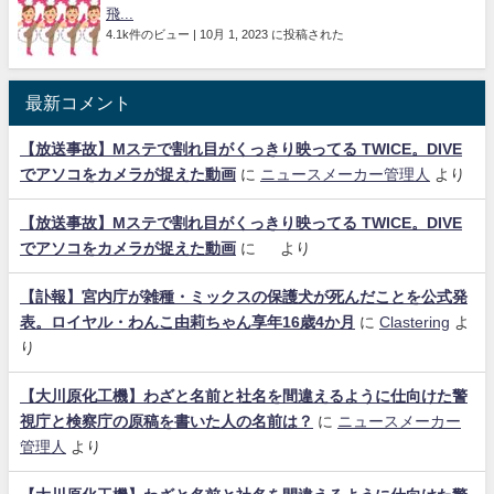
飛...
4.1k件のビュー
|
10月 1, 2023 に投稿された
最新コメント
【放送事故】Mステで割れ目がくっきり映ってる TWICE。DIVE
でアソコをカメラが捉えた動画
に
ニュースメーカー管理人
より
【放送事故】Mステで割れ目がくっきり映ってる TWICE。DIVE
でアソコをカメラが捉えた動画
に
より
【訃報】宮内庁が雑種・ミックスの保護犬が死んだことを公式発
表。ロイヤル・わんこ由莉ちゃん享年16歳4か月
に
Clastering
よ
り
【大川原化工機】わざと名前と社名を間違えるように仕向けた警
視庁と検察庁の原稿を書いた人の名前は？
に
ニュースメーカー
管理人
より