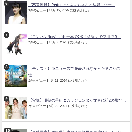
【不買運動】Perfume・あ～ちゃんと結婚した一...
3件のビュー
|
11月 19, 2025 に投稿された
【モンハンNow】これ一本でOK！終盤まで使用でき...
2件のビュー
|
10月 2, 2023 に投稿された
【モンスト】※ニュースで発表されなかったまさかの
性...
2件のビュー
|
4月 11, 2024 に投稿された
【宝塚】現役の星組タカラジェンヌが文春に第2の飛び...
2件のビュー
|
6月 20, 2024 に投稿された