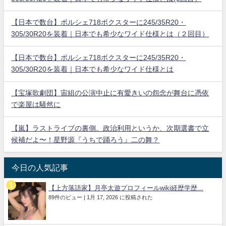
【日本で数台】ポルシェ718ボクスターに245/35R20・
305/30R20を装着｜日本でも希少なワイド仕様とは（２回目）
【日本で数台】ポルシェ718ボクスターに245/35R20・
305/30R20を装着｜日本でも希少なワイド仕様とは
【宝塚歌劇団】宙組の公演中止に有愛きいの怨念が舞台に憑依
で楽屋は騒然に
【嵐】ラストライブの裏側。政治利用というか、次期選書で立
候補だよ〜！星野源『うちで踊ろう』二の舞？
今日の人気記事
【上方落語家】月亭太遊プロフィールwiki経歴学歴...
89件のビュー
|
1月 17, 2026 に投稿された