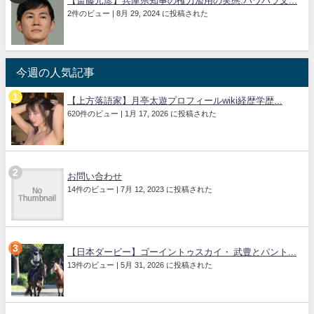
【斎藤元彦】兵庫県知事の権力濫用の実態:パワハラ文...
2件のビュー
|
8月 29, 2024 に投稿された
今週の人気記事
【上方落語家】月亭太遊プロフィールwiki経歴学歴...
620件のビュー
|
1月 17, 2026 に投稿された
お問い合わせ
14件のビュー
|
7月 12, 2023 に投稿された
【日本ダービー】ゴーイントゥスカイ・ 武豊とパント...
13件のビュー
|
5月 31, 2026 に投稿された