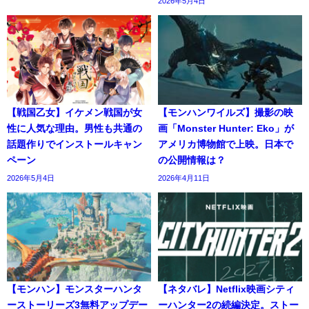
2026年5月4日
【戦国乙女】イケメン戦国が女
【モンハンワイルズ】撮影の映
性に人気な理由。男性も共通の
画「Monster Hunter: Eko」が
話題作りでインストールキャン
アメリカ博物館で上映。日本で
ペーン
の公開情報は？
2026年5月4日
2026年4月11日
【モンハン】モンスターハンタ
【ネタバレ】Netflix映画シティ
ーストーリーズ3無料アップデー
ーハンター2の続編決定。ストー