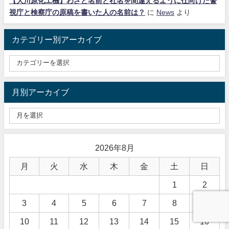
【大川原化工機】わざと名前と社名を間違えるように仕向けた警
視庁と検察庁の原稿を書いた人の名前は？
に
News
より
カテゴリー別アーカイブ
月別アーカイブ
2026年8月
月
火
水
木
金
土
日
1
2
3
4
5
6
7
8
9
10
11
12
13
14
15
16