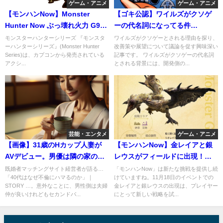
ゲーム・アニメ
ゲーム・アニメ
【モンハンNow】Monster
【ゴキ公認】ワイルズがクソゲ
Hunter Now ぶっ壊れ火力 G9ト
ーの代名詞になってる件
ビカガチ雷弓装備
wwwwwww
モンスターハンターシリーズ 『モンスタ
ワイルズがクソゲーとされる理由を探り、
ーハンターシリーズ』(Monster Hunter
改善策や展望について議論を促す興味深い
Series)は、カプコンから発売されている
記事です。 ワイルズがクソゲーの代名詞
アクシ...
とされる背景には、開発側の...
芸能・エンタメ
ゲーム・アニメ
【画像】31歳のHカップ人妻が
【モンハンNow】金レイアと銀
AVデビュー。男優は隣の家のご
レウスがフィールドに出現！大
主人で地獄絵図。メシウマｗ
連続狩猟ポイントでも狩猟OK！
既婚者マッチングサイト経営者が語る…
「モンハンNow」は新たな挑戦を提供し続
「40代はなぜ不倫にハマるのか」｜
けていますね。11月18日のイベントでの
STORY …。意外なことに、男性側は夫婦
金レイアと銀レウスの出現は、プレイヤー
仲が良いけれどもセカンドパ...
にとって新しい戦略を試...