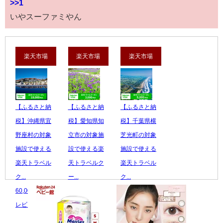
>>1
いやスーファミやん
楽天市場
楽天市場
楽天市場
【ふるさと納
【ふるさと納
【ふるさと納
税】沖縄県宜
税】愛知県知
税】千葉県横
野座村の対象
立市の対象施
芝光町の対象
施設で使える
設で使える楽
施設で使える
楽天トラベル
天トラベルク
楽天トラベル
ク...
ー...
ク...
60,000 円
10,000 円
30,000 円
レビュー数：0
レビュー数：0
レビュー数：0