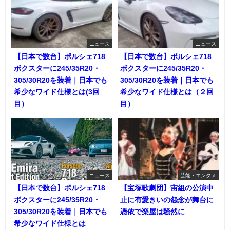
ニュース
ニュース
【日本で数台】ポルシェ718
【日本で数台】ポルシェ718
ボクスターに245/35R20・
ボクスターに245/35R20・
305/30R20を装着｜日本でも
305/30R20を装着｜日本でも
希少なワイド仕様とは(3回
希少なワイド仕様とは（２回
目）
目）
ニュース
芸能・エンタメ
【日本で数台】ポルシェ718
【宝塚歌劇団】宙組の公演中
ボクスターに245/35R20・
止に有愛きいの怨念が舞台に
305/30R20を装着｜日本でも
憑依で楽屋は騒然に
希少なワイド仕様とは