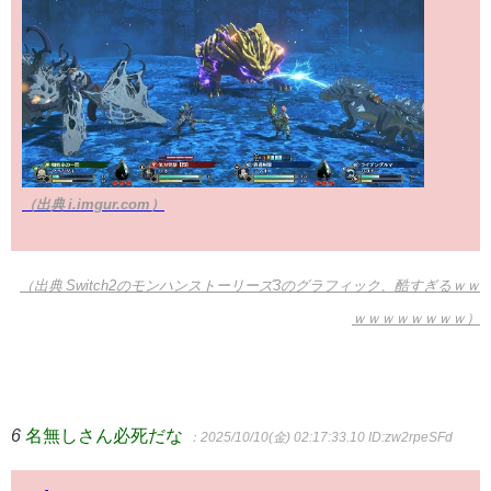
（出典 i.imgur.com）
（出典 Switch2のモンハンストーリーズ3のグラフィック、酷すぎるｗｗ
ｗｗｗｗｗｗｗｗ）
6
名無しさん必死だな
：2025/10/10(金) 02:17:33.10
ID:zw2rpeSFd