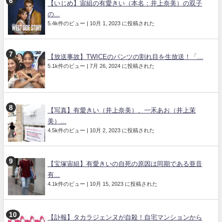
【いじめ】宙組の有愛きい（本名：井上奈美）の双子
の...
5.4k件のビュー
|
10月 1, 2023 に投稿された
【放送事故】TWICEのパンツの割れ目を生放送！「...
5.1k件のビュー
|
7月 26, 2024 に投稿された
【写真】有愛きい（井上奈美）、一禾あお（井上茉
美）...
4.5k件のビュー
|
10月 2, 2023 に投稿された
【宝塚宙組】有愛きいの自死の原因は同期である亜音
有...
4.1k件のビュー
|
10月 15, 2023 に投稿された
【訃報】タカラジェンヌが自殺！自宅マンションから