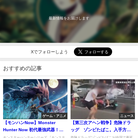
最新情報をお届けします
Xでフォローしよう
おすすめの記事
ゲーム・アニメ
ニュース
【モンハンNow】Monster
【第三次アヘン戦争】危険ドラ
Hunter Now 初代最強武器！全
ッグ ゾンビたばこ。入手方法
モンスターを蹂躙
は？金額は？合法ドラッグ専門
モンスターハンターシリーズ 『モンスタ
危険ドラッグ‘ゾンビたばこ’が中国で蔓延