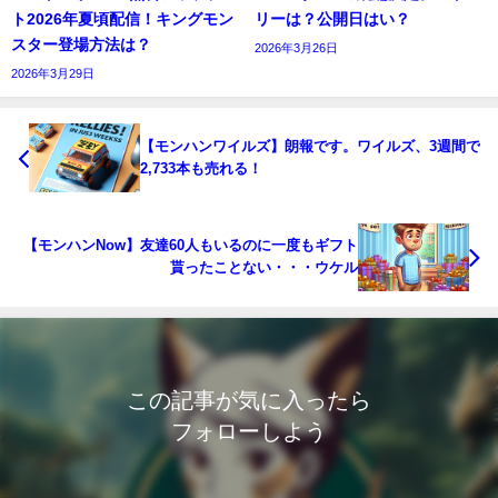
ト2026年夏頃配信！キングモン
リーは？公開日はい？
スター登場方法は？
2026年3月26日
2026年3月29日
【モンハンワイルズ】朗報です。ワイルズ、3週間で
2,733本も売れる！
【モンハンNow】友達60人もいるのに一度もギフト
貰ったことない・・・ウケル
この記事が気に入ったら
フォローしよう