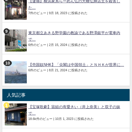
【逮捕】横浜家系らーめん弘の大橋弘輝店主を殺害し
た...
7件のビュー
|
9月 18, 2023 に投稿された
東京都立あきる野学園の教諭である野澤銀平が電車内
で...
6件のビュー
|
2月 15, 2024 に投稿された
【売国奴NHK】「尖閣は中国領土」とＮＨＫが世界に...
6件のビュー
|
8月 21, 2024 に投稿された
人気記事
【宝塚歌劇】宙組の有愛きい（井上奈美）と双子の妹
で...
18.6k件のビュー
|
10月 1, 2023 に投稿された