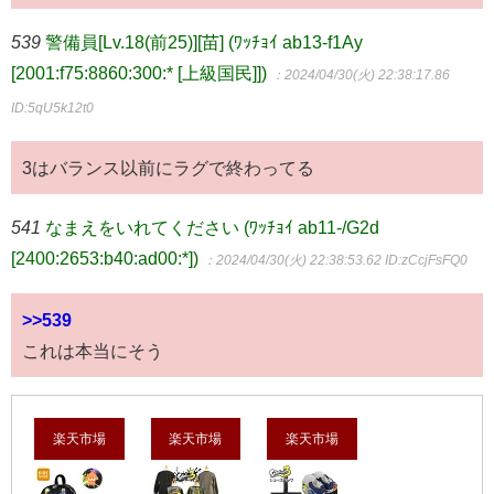
539
警備員[Lv.18(前25)][苗] (ﾜｯﾁｮｲ ab13-f1Ay
[2001:f75:8860:300:* [上級国民]])
：2024/04/30(火) 22:38:17.86
ID:5qU5k12t0
3はバランス以前にラグで終わってる
541
なまえをいれてください (ﾜｯﾁｮｲ ab11-/G2d
[2400:2653:b40:ad00:*])
：2024/04/30(火) 22:38:53.62
ID:zCcjFsFQ0
>>539
これは本当にそう
楽天市場
楽天市場
楽天市場