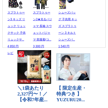
スプラトゥー
スプラトゥー
シューズバッ
ン3 キッズ リ
ン3★光るパジ
グ 子供用 キッ
ュック リュッ
ャマ 長袖 スウ
ズ スプラトゥ
クサック 子供
ェットパジャ
ーン 3 キルト
リュックサ...
マ 部屋着(コ...
シューズバ...
4,950 円
3,300 円
1,540 円
レビュー数：0
レビュー数：0
レビュー数：0