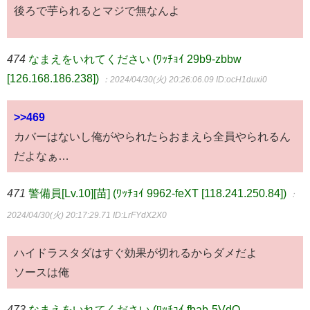
後ろで芋られるとマジで無なんよ
474
なまえをいれてください (ﾜｯﾁｮｲ 29b9-zbbw
[126.168.186.238])
：2024/04/30(火) 20:26:06.09
ID:ocH1duxi0
>>469
カバーはないし俺がやられたらおまえら全員やられるん
だよなぁ…
471
警備員[Lv.10][苗] (ﾜｯﾁｮｲ 9962-feXT [118.241.250.84])
：
2024/04/30(火) 20:17:29.71
ID:LrFYdX2X0
ハイドラスタダはすぐ効果が切れるからダメだよ
ソースは俺
473
なまえをいれてください (ﾜｯﾁｮｲ fbab-5VdO