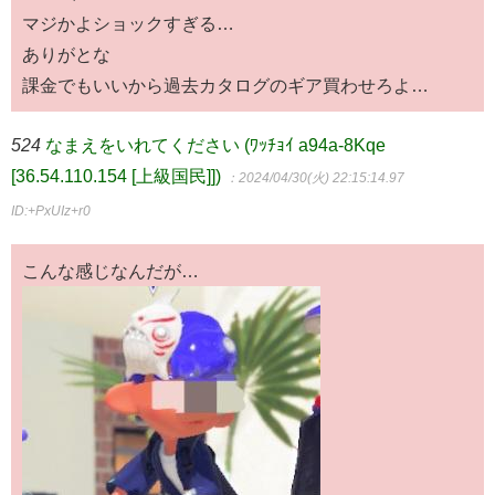
マジかよショックすぎる…
ありがとな
課金でもいいから過去カタログのギア買わせろよ…
524
なまえをいれてください (ﾜｯﾁｮｲ a94a-8Kqe
[36.54.110.154 [上級国民]])
：2024/04/30(火) 22:15:14.97
ID:+PxUIz+r0
こんな感じなんだが…