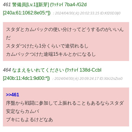
461
警備員[Lv.1][新芽] (ﾜｯﾁｮｲ 7ba4-/G2d
[240a:61:1062:8e05:*])
：2024/04/30(火) 20:02:33.15
ID:Kf20D3Ij0
スタダとカムバックの使い分けってどうするのがいいん
だ
スタダつけたら1分くらいで途切れるし
カムバックつけた途端15キルとかになるし
464
なまえをいれてください (ﾜｯﾁｮｲ 138d-CcbI
[240b:11:4dc1:9d00:*])
：2024/04/30(火) 20:09:24.17
ID:XbU2sZss0
>>461
序盤から戦闘に参加して上振れることもあるならスタダ
安定ならカムバ
ブキにもよるけどなあ