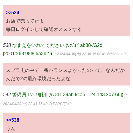
>>524
お店で売ってたよ
毎日ログインして確認オススメする
538
なまえをいれてください (ﾜｯﾁｮｲ ab88-/G2d
[2001:268:98f8:6a3b:*])
：2024/04/30(火) 22:36:35.08
ID:WA9ohotn0
スプラ史の中で一番バランスよかったのって、なんだか
んだで2の最終環境だったよな
542
警備員[Lv.19][初] (ﾜｯﾁｮｲ 39ab-kca5 [124.143.207.66])
：
2024/04/30(火) 22:41:15.40
ID:P8REEj3x0
>>538
うん