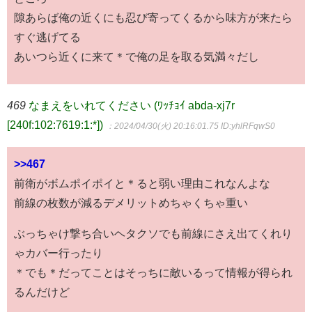
隙あらば俺の近くにも忍び寄ってくるから味方が来たら
すぐ逃げてる
あいつら近くに来て＊で俺の足を取る気満々だし
469
なまえをいれてください (ﾜｯﾁｮｲ abda-xj7r
[240f:102:7619:1:*])
：2024/04/30(火) 20:16:01.75
ID:yhlRFqwS0
>>467
前衛がボムポイポイと＊ると弱い理由これなんよな
前線の枚数が減るデメリットめちゃくちゃ重い
ぶっちゃけ撃ち合いヘタクソでも前線にさえ出てくれり
ゃカバー行ったり
＊でも＊だってことはそっちに敵いるって情報が得られ
るんだけど