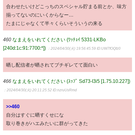
合わせたいけどこっちのスペシャル貯まる前とか、味方
揃ってないのにいくからなー…
たまにじゃなくて半々くらいそういうの来る
460
なまえをいれてください (ﾜｯﾁｮｲ 5331-LKBo
[240d:1c:91:7700:*])
：2024/04/30(火) 19:56:45.59
ID:UW7fOQfz0
晒し配信者が晒されてブチギレてて面白い
466
なまえをいれてください (ｽｯﾌﾟ Sd73-I3i5 [1.75.10.227])
：2024/04/30(火) 20:11:25.52
ID:nzruUsRmd
>>460
自分はすぐに晒すくせにな
取り巻きがハエみたいに群がってきた