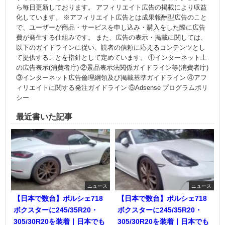
ら毎日更新しております。 アフィリエイト広告の掲載により収益
化しています。 ※アフィリエイト広告とは成果報酬型広告のこと
で、ユーザーが商品・サービスを申し込み・購入をした際に広告
費が発生する仕組みです。 また、広告の表示・掲載に関しては、
以下のガイドラインに従い、読者の信頼に応えるコンテンツとし
て提供することを指針として定めています。 ①インターネット上
の広告表示(消費者庁) ②景品表示法関係ガイドライン等(消費者庁)
③インターネット広告倫理綱領及び掲載基準ガイドライン ④アフ
ィリエイトに関する発注ガイドライン ⑤Adsense プログラムポリ
シー
最近書いた記事
ニュース
ニュース
【日本で数台】ポルシェ718
【日本で数台】ポルシェ718
ボクスターに245/35R20・
ボクスターに245/35R20・
305/30R20を装着｜日本でも
305/30R20を装着｜日本でも