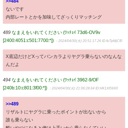
>>484
ないです
内部レートとかを加味してざっくりマッチング
489
なまえをいれてください (ﾜｯﾁｮｲ 73d6-OV9v
[2400:4051:c501:7700:*])
：2024/04/30(火) 20:51:17.26
ID:fuTpMjCf0
X底辺だけどXってバンカラよりヤグラ乗らないのなんな
んだよ
494
なまえをいれてください (ﾜｯﾁｮｲ 3962-9/OF
[240b:10:c801:3f00:*])
：2024/04/30(火) 21:06:28.64
ID:HK1XI59X0
>>489
リザルトにヤグラに乗ったポイントが出ないから
誰も乗らない
酷いやつになると俺は上手いから乗らなくていい