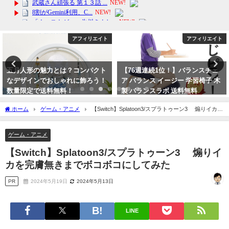
アフィリエイト
アフィリエイト
五月人形の魅力とは？コンパクト
【76週連続1位！】バランスチェ
なデザインでおしゃれに飾ろう！
ア バランス イージー 学習椅子 木
数量限定で送料無料！
製 バランスラボ 送料無料
2024年2月11日
2024年2月1日
ホーム
ゲーム・アニメ
【Switch】Splatoon3/スプラトゥーン3 煽りイカを
完膚無きまでボコボコにしてみた
ゲーム・アニメ
【Switch】Splatoon3/スプラトゥーン3 煽りイ
カを完膚無きまでボコボコにしてみた
PR
2024年5月19日
2024年5月13日
LINE