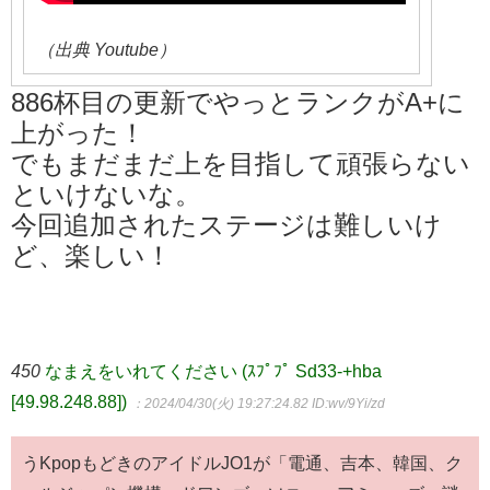
（出典 Youtube）
886杯目の更新でやっとランクがA+に
上がった！
でもまだまだ上を目指して頑張らない
といけないな。
今回追加されたステージは難しいけ
ど、楽しい！
450
なまえをいれてください (ｽﾌﾟﾌﾟ Sd33-+hba
[49.98.248.88])
：2024/04/30(火) 19:27:24.82
ID:wv/9Yi/zd
うKpopもどきのアイドルJO1が「電通、吉本、韓国、ク