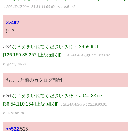
：2024/04/30(火) 21:34:44.66
ID:nzruUsRmd
>>492
は？
522
なまえをいれてください (ﾜｯﾁｮｲ 29b9-ltDf
[126.169.88.252 [上級国民]])
：2024/04/30(火) 22:13:43.82
ID:gKhQ9wA80
ちょっと前のカタログ報酬
526
なまえをいれてください (ﾜｯﾁｮｲ a94a-8Kqe
[36.54.110.154 [上級国民]])
：2024/04/30(火) 22:18:03.91
ID:+PxUIz+r0
>>522
,525