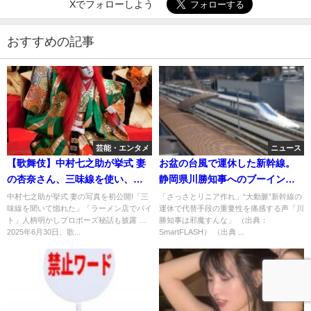
Xでフォローしよう
おすすめの記事
芸能・エンタメ
ニュース
【歌舞伎】中村七之助が挙式 妻
お盆の台風で運休した新幹線。
の杏奈さん、三味線を使い、さ
静岡県川勝知事へのブーイング
らに尺八も上手。二人の秘話も
が止まらない！「さっさとリニ
中村七之助が挙式 妻の写真を初公開!「三
「さっさとリニア作れ」“大動脈”新幹線の
味線を聞いて惚れた」「ラーメン店でバイ
運休で代替手段の重要性を痛感する声「川
披露
ア作れ」
ト」人柄明かしプロポーズ秘話も披露 …
勝知事は邪魔すんな」 （出典：
2025年6月30日、歌...
SmartFLASH） （出典 ...