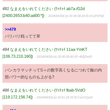
481
なまえをいれてください (ﾜｯﾁｮｲ ab7a-/G2d
[2400:2653:b40:ad00:*])
：2024/04/30(火) 20:36:08.26
ID:zCcjFsFQ0
>>479
バリバリ戦ってて草
484
なまえをいれてください (ﾜｯﾁｮｲ 11aa-YmKT
[106.73.210.160])
：2024/04/30(火) 20:40:09.80
ID:+f6ZjDsA0
バンカラマッチってS＋の数字高くなるにつれて敵の内
部パワー的なものも上がる?
486
なまえをいれてください (ﾜｯﾁｮｲ fbab-5VdO
[119.172.156.74])
：2024/04/30(火) 20:41:29.55
ID:CryVJ1pv0