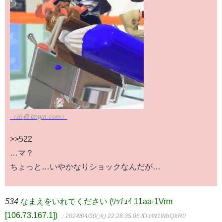
（出典 imgur.com）
>>522
…マ？
ちょっと…いやかなりショックなんだが…
534
なまえをいれてください (ﾜｯﾁｮｲ 11aa-1Vrm
[106.73.167.1])
：2024/04/30(火) 22:28:35.06
ID:cW1WbQXR0