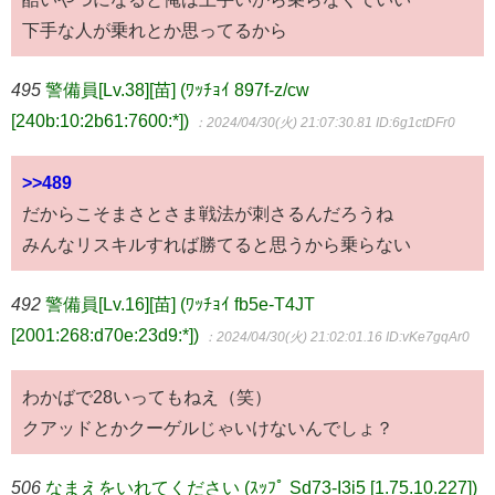
下手な人が乗れとか思ってるから
495
警備員[Lv.38][苗] (ﾜｯﾁｮｲ 897f-z/cw
[240b:10:2b61:7600:*])
：2024/04/30(火) 21:07:30.81
ID:6g1ctDFr0
>>489
だからこそまさとさま戦法が刺さるんだろうね
みんなリスキルすれば勝てると思うから乗らない
492
警備員[Lv.16][苗] (ﾜｯﾁｮｲ fb5e-T4JT
[2001:268:d70e:23d9:*])
：2024/04/30(火) 21:02:01.16
ID:vKe7gqAr0
わかばで28いってもねえ（笑）
クアッドとかクーゲルじゃいけないんでしょ？
506
なまえをいれてください (ｽｯﾌﾟ Sd73-I3i5 [1.75.10.227])