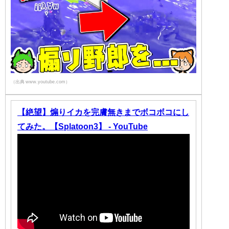
（出典 www.youtube.com）
【絶望】煽りイカを完膚無きまでボコボコにし
てみた。【Splatoon3】 - YouTube