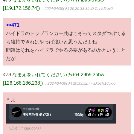
[119.172.156.74])
：2024/04/30(火) 20:20:38.39
ID:CryVJ1pv0
>>471
ハイドラのトップランカー共はこぞってスタダつけてる
ら維持できればやっぱ強いと思うんだよね
問題はそれをハイドラでやる必要があるのかということ
だが
479
なまえをいれてください (ﾜｯﾁｮｲ 29b9-zbbw
[126.168.186.238])
：2024/04/30(火) 20:33:52.77
ID:ocH1duxi0
＊よ
（出典 i.imgur.com）