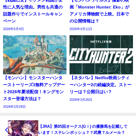
【戦国乙女】イケメン戦国が女
【モンハンワイルズ】撮影の映
性に人気な理由。男性も共通の
画「Monster Hunter: Eko」が
話題作りでインストールキャン
アメリカ博物館で上映。日本で
ペーン
の公開情報は？
2026年5月4日
2026年4月11日
【モンハン】モンスターハンタ
【ネタバレ】Netflix映画シティ
ーストーリーズ3無料アップデー
ーハンター2の続編決定。ストー
ト2026年夏頃配信！キングモン
リーは？公開日はい？
スター登場方法は？
2026年3月26日
2026年3月29日
【JRA】第85回オークス(GⅠ) の優勝馬を記載して
います！ステレンボッシュ？？武豊？ルメール？