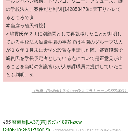
ールジャパン機構、ドワンゴ、ソニー、アミューズ、謎
の学校法人」案件だと判明 [142853473に天下りバレて
るところでタ
本当腐っ省天斡旋】
> 嶋貫氏が２１に別顧問として再就職したことが判明し
ている学校法人滋慶学園の事案では学園のグループ法人
が２６年３月末に大学の設置を申請した際、審査段階で
嶋貫氏を学長予定者としている点について是正意見が出
ることを当時の審議官らが人事課職員に提供していたこ
とも判明。え
（出典 【Switch】Splatoon3/スプラトゥーン3 886杯目）
455
警備員[Lv.37][苗] (ﾜｯﾁｮｲ 897f-z/cw
[240b:10:2b61:7600:*])
：2024/04/30(火) 19:47:12.56
ID:6g1ctDFr0