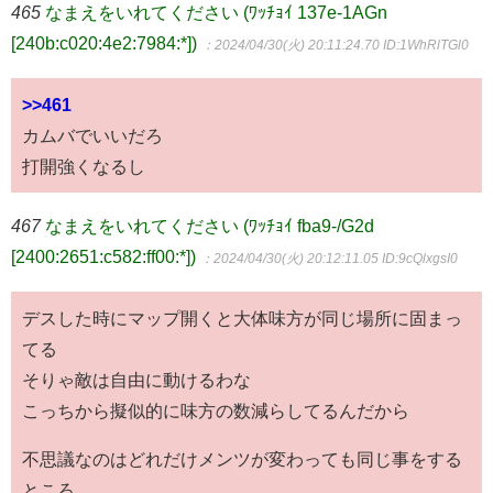
465
なまえをいれてください (ﾜｯﾁｮｲ 137e-1AGn
[240b:c020:4e2:7984:*])
：2024/04/30(火) 20:11:24.70
ID:1WhRlTGl0
>>461
カムバでいいだろ
打開強くなるし
467
なまえをいれてください (ﾜｯﾁｮｲ fba9-/G2d
[2400:2651:c582:ff00:*])
：2024/04/30(火) 20:12:11.05
ID:9cQlxgsI0
デスした時にマップ開くと大体味方が同じ場所に固まっ
てる
そりゃ敵は自由に動けるわな
こっちから擬似的に味方の数減らしてるんだから
不思議なのはどれだけメンツが変わっても同じ事をする
ところ