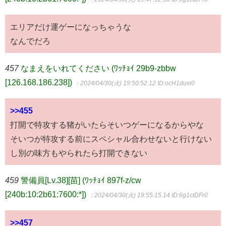
エリアだけ運ゲーになっちゃうな
なんでだろ
457
なまえをいれてください (ﾜｯﾁｮｲ 29b9-zbbw
[126.168.186.238])
：2024/04/30(火) 19:50:52.12
ID:ocH1duxi0
>>455
打開で特攻する猪がいたらそいつゲーになるからやな
そいつが特攻する前にスペシャル合わせないと行けない
し別の味方もやられたら打開できない
459
警備員[Lv.38][苗] (ﾜｯﾁｮｲ 897f-z/cw
[240b:10:2b61:7600:*])
：2024/04/30(火) 19:55:15.14
ID:6g1ctDFr0
>>457