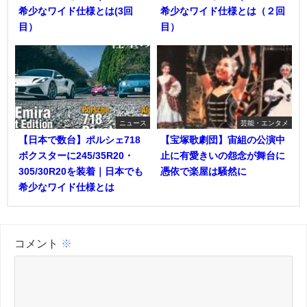
希少なワイド仕様とは(3回
希少なワイド仕様とは（２回
目）
目）
ニュース
芸能・エンタメ
【日本で数台】ポルシェ718
【宝塚歌劇団】宙組の公演中
ボクスターに245/35R20・
止に有愛きいの怨念が舞台に
305/30R20を装着｜日本でも
憑依で楽屋は騒然に
希少なワイド仕様とは
コメント
※