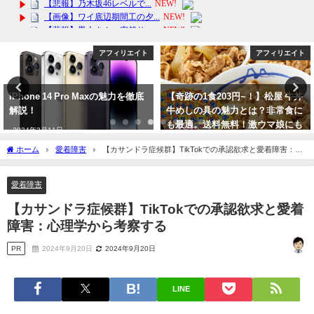
アフィリエイト
アフィリエイト
iPhone 14 Pro Maxの魅力を徹底
【奇跡の1食203円~！】松屋 牛丼
解説！
牛めしの具の魅力とは？非常食に
も最適。送料無料！激ウマ娘にも
2024年3月11日
好評
ホーム
愛着障害
【カサンドラ症候群】TikTokでの承認欲求と愛着障害：心
2024年2月16日
理学から考察する
愛着障害
【カサンドラ症候群】TikTokでの承認欲求と愛着
障害：心理学から考察する
PR
2024年9月20日
2024年9月20日
LINE