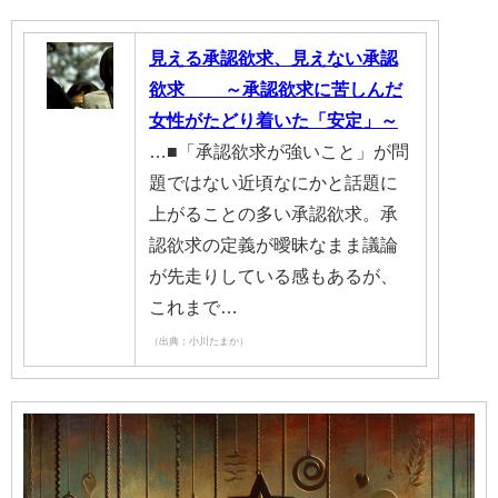
見える承認欲求、見えない承認
欲求 ～承認欲求に苦しんだ
女性がたどり着いた「安定」～
…■「承認欲求が強いこと」が問
題ではない近頃なにかと話題に
上がることの多い承認欲求。承
認欲求の定義が曖昧なまま議論
が先走りしている感もあるが、
これまで…
（出典：小川たまか）