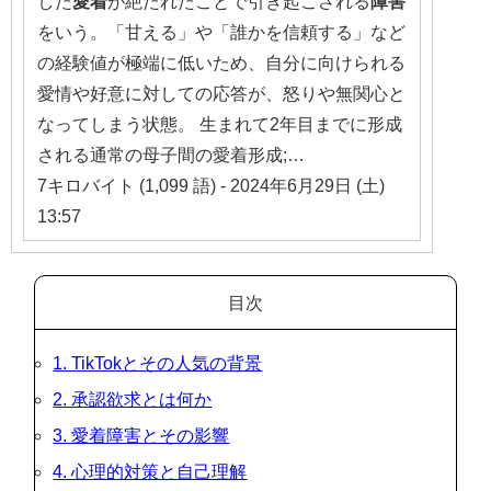
した
愛着
が絶たれたことで引き起こされる
障害
をいう。「甘える」や「誰かを信頼する」など
の経験値が極端に低いため、自分に向けられる
愛情や好意に対しての応答が、怒りや無関心と
なってしまう状態。 生まれて2年目までに形成
される通常の母子間の愛着形成;…
7キロバイト (1,099 語) - 2024年6月29日 (土)
13:57
目次
1. TikTokとその人気の背景
2. 承認欲求とは何か
3. 愛着障害とその影響
4. 心理的対策と自己理解