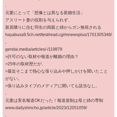
.
元妻にとって「想像とは異なる新婚生活」
アスリート妻の役割を与えられず、
新居隣りに住む羽生の両親と姉からガン無視される
hayabusa9.5ch.net/test/read.cgi/mnewsplus/1701305348/
,
gendai.media/articles/-/119879
>許可のない取材や報道が離婚の理由？
>25年の取材歴だが、
>最近そこまで熱心な張り込みや押しかけを聞いたこと
がない。
>張り込みタイプのメディアに聞いても該当なし。
.
元妻は実名報道OKだった！報道規制は母と姉の専制
www.dailyshincho.jp/article/2023/12051059/
.