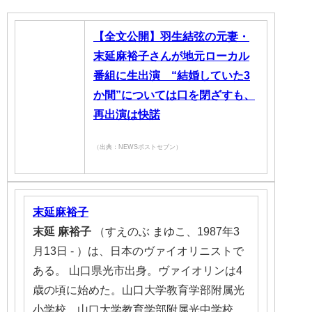
【全文公開】羽生結弦の元妻・
末延麻裕子さんが地元ローカル
番組に生出演 “結婚していた3
か間”については口を閉ざすも、
再出演は快諾
（出典：NEWSポストセブン）
末延麻裕子
末延
麻裕子
（すえのぶ まゆこ、1987年3
月13日 - ）は、日本のヴァイオリニストで
ある。 山口県光市出身。ヴァイオリンは4
歳の頃に始めた。山口大学教育学部附属光
小学校、山口大学教育学部附属光中学校、