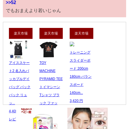
>>52
でもおまえより若いじゃん
楽天市場
楽天市場
楽天市場
トレーニング
スライダーボ
アイススケー
TOY
ード 200cm
ト2 名入れパ
MACHINE
180cm バラン
ッカブルデイ
PYRAMID TEE
スボード
バッグ バック
トイマシーン
140cm...
パック リュ
Tシャツ ブラ
3,420 円
ッ...
ック ファッ
レビュー数：0
4,400 円
シ...
レビュー数：0
5,500 円
レビュー数：0