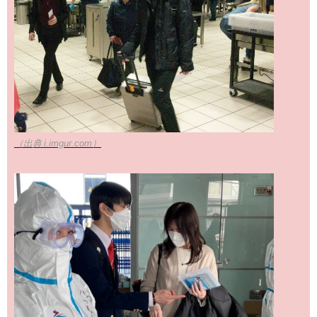
（出典 i.imgur.com）