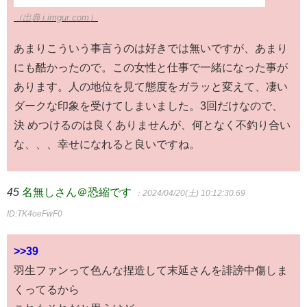
（出典 i.imgur.com）
あまりこういう事言うのは好きでは無いですが、あまり
にも酷かったので。この女性と仕事で一緒になった事が
あります。人の地位を見て態度をガラッと変えて、凄い
ダークな印象を受けてしまいました。3回だけなので、
決 めつけるのは良くありませんが、何となく不釣り合い
な、、、幸せになれると良いですね。
45
名無しさん＠恐縮です
：2024/04/20(土) 10:12:30.69
ID:TK4oeFwF0
>>39
羽生ファンって色んな捏造して末延さんを誹謗中傷しま
くってるから