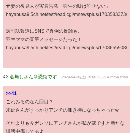
元妻の後見人が実名告発「羽生の嘘は許せない」
hayabusa9.5ch.net/test/read.cgi/mnewsplus/1703583373/
.
週刊誌報道にSNSで異例の反論も、
羽生ママの直筆メッセージだった！
hayabusa9.5ch.net/test/read.cgi/mnewsplus/1703655908/
42
名無しさん＠恐縮です
：2024/04/20(土) 10:00:12.29
ID:ofSrDlha0
>>41
これみるのなん回目？
末延さんがすっかりアンチの叩き棒になっちゃったw
それよりも今ガレソにアンチさんが私が嫁ですと新たな
誹謗中傷してるよ