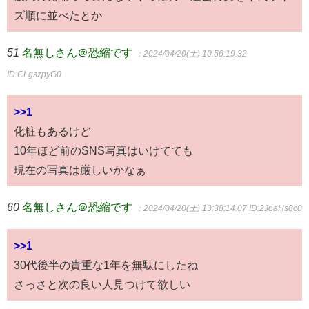
ズ順に並べたとか
51
名無しさん＠恐縮です
：2024/04/20(土) 10:56:19.32
ID:CLgszpyG0
>>1
化粧もあるけど
10年ほど前のSNS写真はいけてても
現在の写真は厳しいかなぁ
60
名無しさん＠恐縮です
：2024/04/20(土) 13:38:14.07
ID:2JoaHs8c0
>>1
30代後半の貴重な1年を無駄にしたね
さっさと次の良い人見つけて欲しい