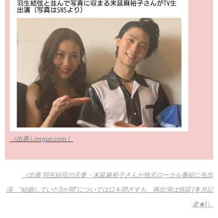
（出典 i.imgur.com）
（出典 羽生結弦の元妻・末延麻裕子さんが地元ローカル番組に生出
演 “結婚していた3か間”については口を閉ざすも、再出演は快諾 [冬月記
者★]）