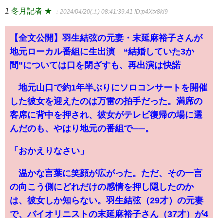
1
冬月記者 ★
：2024/04/20(土) 08:41:39.41
ID:p4Xtx8kl9
【全文公開】羽生結弦の元妻・末延麻裕子さんが
地元ローカル番組に生出演 “結婚していた3か
間”については口を閉ざすも、再出演は快諾
地元山口で約1年半ぶりにソロコンサートを開催
した彼女を迎えたのは万雷の拍手だった。満席の
客席に背中を押され、彼女がテレビ復帰の場に選
んだのも、やはり地元の番組で──。
「おかえりなさい」
温かな言葉に笑顔が広がった。ただ、その一言
の向こう側にどれだけの感情を押し隠したのか
は、彼女しか知らない。羽生結弦（29才）の元妻
で、バイオリニストの末延麻裕子さん（37才）が4