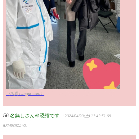
（出典 i.imgur.com）
56
名無しさん＠恐縮です
：2024/04/20(土) 11:43:51.69
ID:Mbcnz1+c0