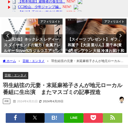
アフィリエイト
アフィリエイト
【スイーツ プレゼント】 ギフト
【VT スージングマスク】がお得
和菓子【大須 栗りん】栗千本(黄
なセットで48%OFF！
金) モンブラン 大福 冷凍お届け 和
2024年3月11日
栗ご褒美 贈り物 誕生日 SNS映え
ホーム
芸能・エンタメ
羽生結弦の元妻・末延麻裕子さんが地元ローカル番
デイリーランキング
組に生出演 またマスゴミの記事捏造
2024年3月16日
芸能・エンタメ
羽生結弦の元妻・末延麻裕子さんが地元ローカル
番組に生出演 またマスゴミの記事捏造
PR
2024年4月21日
2024年4月20日
LINE