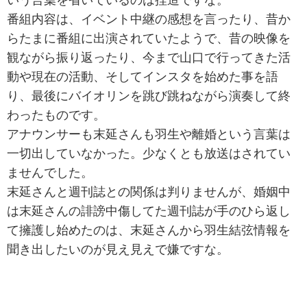
いう言葉を省いているのは捏造ですな。
番組内容は、イベント中継の感想を言ったり、昔か
らたまに番組に出演されていたようで、昔の映像を
観ながら振り返ったり、今まで山口で行ってきた活
動や現在の活動、そしてインスタを始めた事を語
り、最後にバイオリンを跳び跳ねながら演奏して終
わったものです。
アナウンサーも末延さんも羽生や離婚という言葉は
一切出していなかった。少なくとも放送はされてい
ませんでした。
末延さんと週刊誌との関係は判りませんが、婚姻中
は末延さんの誹謗中傷してた週刊誌が手のひら返し
て擁護し始めたのは、末延さんから羽生結弦情報を
聞き出したいのが見え見えで嫌ですな。