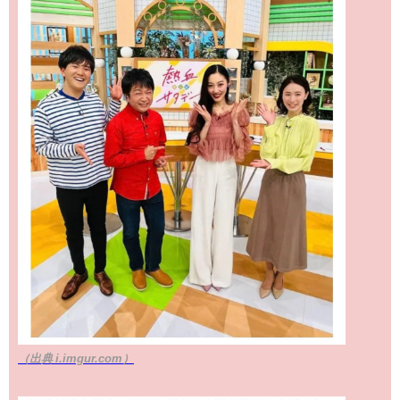
（出典 i.imgur.com）