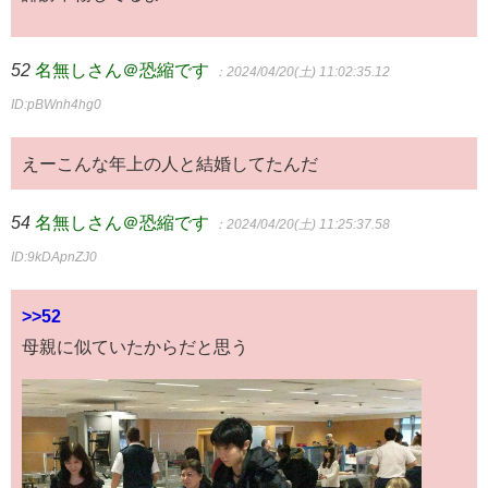
52
名無しさん＠恐縮です
：2024/04/20(土) 11:02:35.12
ID:pBWnh4hg0
えーこんな年上の人と結婚してたんだ
54
名無しさん＠恐縮です
：2024/04/20(土) 11:25:37.58
ID:9kDApnZJ0
>>52
母親に似ていたからだと思う