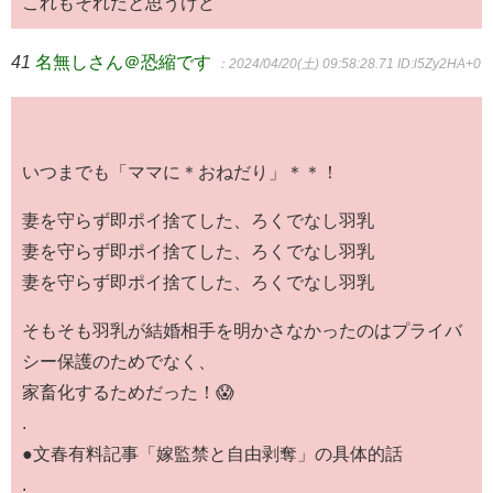
これもそれだと思うけど
41
名無しさん＠恐縮です
：2024/04/20(土) 09:58:28.71
ID:l5Zy2HA+0
いつまでも「ママに＊おねだり」＊＊！
妻を守らず即ポイ捨てした、ろくでなし羽乳
妻を守らず即ポイ捨てした、ろくでなし羽乳
妻を守らず即ポイ捨てした、ろくでなし羽乳
そもそも羽乳が結婚相手を明かさなかったのはプライバ
シー保護のためでなく、
家畜化するためだった！😱
.
●文春有料記事「嫁監禁と自由剥奪」の具体的話
.