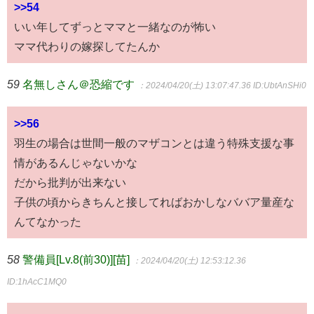
>>54
いい年してずっとママと一緒なのが怖い
ママ代わりの嫁探してたんか
59
名無しさん＠恐縮です
：2024/04/20(土) 13:07:47.36
ID:UbtAnSHi0
>>56
羽生の場合は世間一般のマザコンとは違う特殊支援な事
情があるんじゃないかな
だから批判が出来ない
子供の頃からきちんと接してればおかしなババア量産な
んてなかった
58
警備員[Lv.8(前30)][苗]
：2024/04/20(土) 12:53:12.36
ID:1hAcC1MQ0