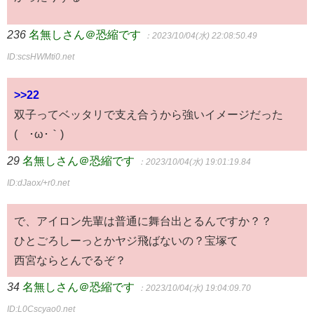
236
名無しさん＠恐縮です
：2023/10/04(水) 22:08:50.49
ID:scsHWMti0.net
>>22
双子ってベッタリで支え合うから強いイメージだった
(´･ω･｀)
29
名無しさん＠恐縮です
：2023/10/04(水) 19:01:19.84
ID:dJaox/+r0.net
で、アイロン先輩は普通に舞台出とるんですか？？
ひとごろしーっとかヤジ飛ばないの？宝塚て
西宮ならとんでるぞ？
34
名無しさん＠恐縮です
：2023/10/04(水) 19:04:09.70
ID:L0Cscyao0.net