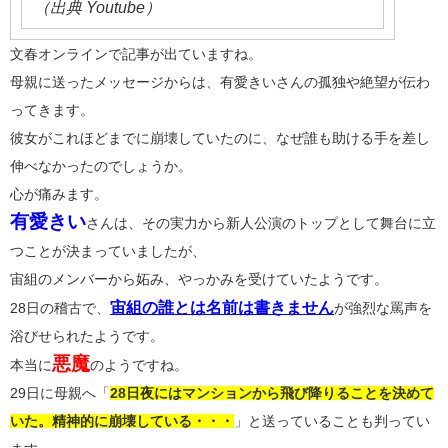
（出典 Youtube）
文春オンラインで記事が出ていますね。
母親に送ったメッセージからは、有愛きいさんの孤独や絶望が伝わ
ってきます。
彼女がこれほどまでに崩壊していたのに、なぜ誰も助ける手を差し
伸べなかったのでしょうか。
心が痛みます。
有愛きい
さんは、その実力から新人公演のトップとして舞台に立
つことが決まっていましたが、
宙組のメンバーから妬み、やっかみを受けていたようです。
宙組の誰とは名前は書きません
28日の稽古で、
が強烈な罵声を
浴びせられたようです。
悪魔
本当に
のようですね。
29日に母親へ「
28日夜にはマンションから飛び降りることを決めて
いた。精神的に崩壊している・・・
」と送っていることも判ってい