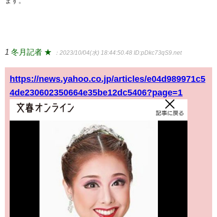
ます。
1
冬月記者 ★
：2023/10/04(水) 18:44:50.48
ID:pDkc73qS9.net
https://news.yahoo.co.jp/articles/e04d989971c5
4de230602350664e35be12dc5406?page=1