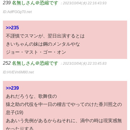
239
名無しさん＠恐縮です
：2023/10/04(水) 22:16:43.93
ID:AdfFGGgT0.net
>>235
不謹慎でスマンが、翌日出演するとは
きいちゃんの妹は鋼のメンタルやな
ジョー・マスト・ゴー・オン
252
名無しさん＠恐縮です
：2023/10/04(水) 22:33:45.83
ID:HVEVn6M80.net
>>239
あれだろうな、歌舞伎の
猿之助の代役を中一日の稽古でやってのけた香川照之の
息子(19)
ああいう先例があるからねそれに、渦中の時は現実感無
かったりする