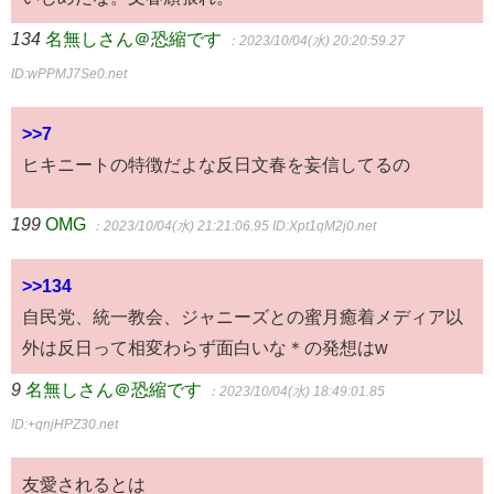
134
名無しさん＠恐縮です
：2023/10/04(水) 20:20:59.27
ID:wPPMJ7Se0.net
>>7
ヒキニートの特徴だよな反日文春を妄信してるの
199
OMG
：2023/10/04(水) 21:21:06.95
ID:Xpt1qM2j0.net
>>134
自民党、統一教会、ジャニーズとの蜜月癒着メディア以
外は反日って相変わらず面白いな＊の発想はw
9
名無しさん＠恐縮です
：2023/10/04(水) 18:49:01.85
ID:+qnjHPZ30.net
友愛されるとは