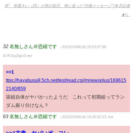
件” 有愛きい（25）が死の前日、母に送った“悲痛メッセージ” [冬月記者
★]）
32
名無しさん＠恐縮です
：2023/10/04(水) 19:03:07.80
ID:R1byZxpc0.net
>>1
ttps://hayabusa9.5ch.net/test/read.cgi/mnewsplus/169615
2140/859
宙組自体がヤバかったようだ これって初期組ってラン
ダム振り分けなん？
63
名無しさん＠恐縮です
：2023/10/04(水) 19:20:42.23 .net
>>1
文春 ヤバいぞ コレ