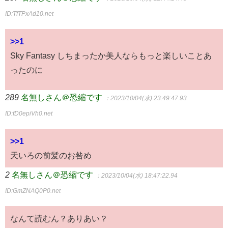
ID:TfTPxAd10.net
>>1
Sky Fantasy しちまったか美人ならもっと楽しいことあ
ったのに
289
名無しさん＠恐縮です
：2023/10/04(水) 23:49:47.93
ID:fD0epiVh0.net
>>1
天いろの前髪のお咎め
2
名無しさん＠恐縮です
：2023/10/04(水) 18:47:22.94
ID:GmZNAQ0P0.net
なんて読むん？ありあい？