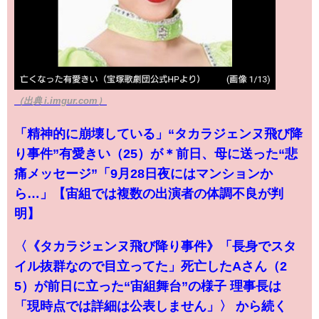
（出典 i.imgur.com）
「精神的に崩壊している」“タカラジェンヌ飛び降
り事件”有愛きい（25）が＊前日、母に送った“悲
痛メッセージ”「9月28日夜にはマンションか
ら…」【宙組では複数の出演者の体調不良が判
明】
〈《タカラジェンヌ飛び降り事件》「長身でスタ
イル抜群なので目立ってた」死亡したAさん（2
5）が前日に立った“宙組舞台”の様子 理事長は
「現時点では詳細は公表しません」〉 から続く