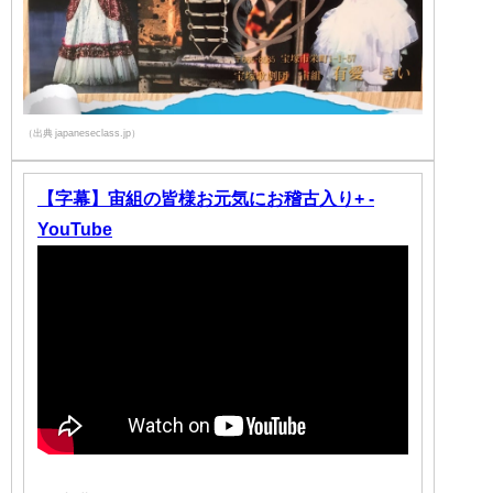
（出典 japaneseclass.jp）
【字幕】宙組の皆様お元気にお稽古入り+ -
YouTube