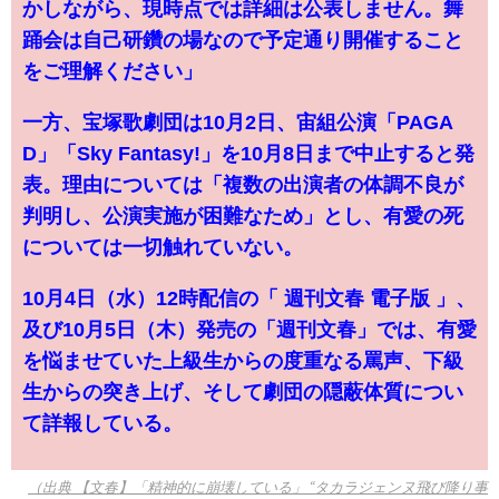
かしながら、現時点では詳細は公表しません。舞
踊会は自己研鑽の場なので予定通り開催すること
をご理解ください」
一方、宝塚歌劇団は10月2日、宙組公演「PAGA
D」「Sky Fantasy!」を10月8日まで中止すると発
表。理由については「複数の出演者の体調不良が
判明し、公演実施が困難なため」とし、有愛の死
については一切触れていない。
10月4日（水）12時配信の「 週刊文春 電子版 」、
及び10月5日（木）発売の「週刊文春」では、有愛
を悩ませていた上級生からの度重なる罵声、下級
生からの突き上げ、そして劇団の隠蔽体質につい
て詳報している。
（出典 【文春】「精神的に崩壊している」 “タカラジェンヌ飛び降り事