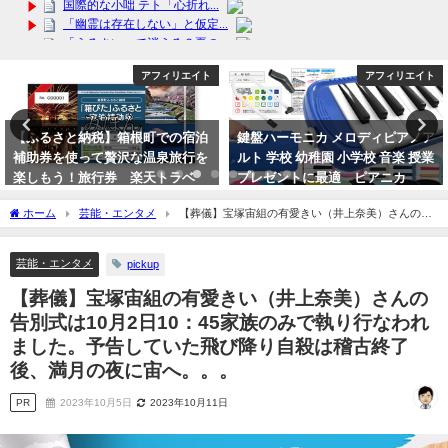
アフィリエイト
アフィリエイト
【ふるさと納税】箱根町での宿泊
鍵盤ハーモニカ メロディピアノア
補助券を使って贅沢な温泉旅行を
ルト 学校 幼稚園 小学校 音楽 授業
楽しもう！旅行券 楽天トラベ
プレゼントに最適 ピアニカ
ル デートに近場で
2024年4月23日
ホーム
芸能・エンタメ
【葬儀】宝塚宙組の有愛きい（井上奈美）さんの告
2024年4月3日
別式は10月2日10：45家族のみで執り行なわれました。予告していた飛び降り自殺は稽
古終了後、満月の夜に宙へ。。。
芸能・エンタメ
pickup
【葬儀】宝塚宙組の有愛きい（井上奈美）さんの
告別式は10月2日10：45家族のみで執り行なわれ
ました。予告していた飛び降り自殺は稽古終了
後、満月の夜に宙へ。。。
PR
2023年10月5日
2023年10月11日