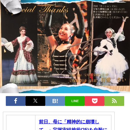
LINE
前日、母に「精神的に崩壊し
て…」宝塚宙組娘役(25)を自殺に