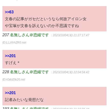
>>63
文春の記事がガセだというなら何故アイロン女
や宝塚が文春を訴えないのか不思議ですね
207
名無しさん＠恐縮です
：2023/10/04(水) 21:27:17.47
ID:LLzXrhZR0.net
>>201
すげえ＊
228
名無しさん＠恐縮です
：2023/10/04(水) 22:04:04.42
ID:rOdcEfe20.net
>>201
記者みたいな発想だな
193
名無しさん＠恐縮です