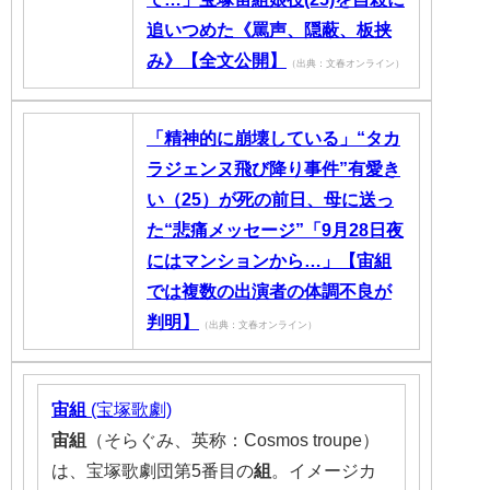
追いつめた《罵声、隠蔽、板挟
み》【全文公開】
（出典：文春オンライン）
「精神的に崩壊している」“タカ
ラジェンヌ飛び降り事件”有愛き
い（25）が死の前日、母に送っ
た“悲痛メッセージ”「9月28日夜
にはマンションから…」【宙組
では複数の出演者の体調不良が
判明】
（出典：文春オンライン）
宙組
(宝塚歌劇)
宙組
（そらぐみ、英称：Cosmos troupe）
は、宝塚歌劇団第5番目の
組
。イメージカ