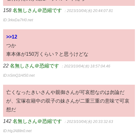
158
名無しさん＠恐縮です
：2023/10/04(水) 20:44:07.81
ID:3rkxDa7H0.net
>>12
つか
車本体が150万くらい？と思うけどな
22
名無しさん＠恐縮です
：2023/10/04(水) 18:57:04.46
ID:nSmQ1Hl50.net
亡くなったきいさんや親御さんが可哀想なのは勿論だ
が、宝塚在籍中の双子の妹さんが二重三重の意味で可哀
想だ
142
名無しさん＠恐縮です
：2023/10/04(水) 20:33:32.63
ID:HgJA8lIn0.net