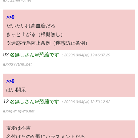
ID:ctZ1hpfY0.net
>>9
だいたいは高血糖だろ
きっと上がる（根拠無し）
※迷惑行為防止条例（迷惑防止条例）
93
名無しさん＠恐縮です
：2023/10/04(水) 19:46:07.29
ID:xXrY7t7n0.net
>>9
はい開示
12
名無しさん＠恐縮です
：2023/10/04(水) 18:50:12.92
ID:AqWFrgWr0.net
友愛は不吉
名付けたのが既にハラスメントだろ