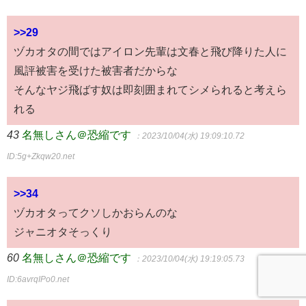
>>29
ヅカオタの間ではアイロン先輩は文春と飛び降りた人に
風評被害を受けた被害者だからな
そんなヤジ飛ばす奴は即刻囲まれてシメられると考えら
れる
43
名無しさん＠恐縮です
：2023/10/04(水) 19:09:10.72
ID:5g+Zkqw20.net
>>34
ヅカオタってクソしかおらんのな
ジャニオタそっくり
60
名無しさん＠恐縮です
：2023/10/04(水) 19:19:05.73
ID:6avrqIPo0.net