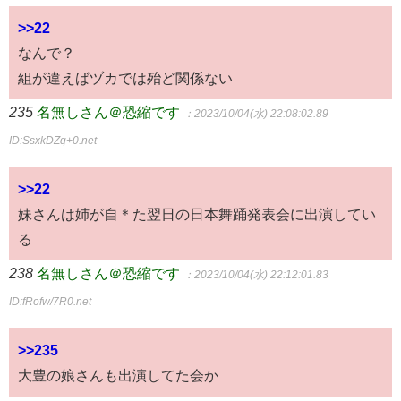
>>22
なんで？
組が違えばヅカでは殆ど関係ない
235
名無しさん＠恐縮です
：2023/10/04(水) 22:08:02.89
ID:SsxkDZq+0.net
>>22
妹さんは姉が自＊た翌日の日本舞踊発表会に出演してい
る
238
名無しさん＠恐縮です
：2023/10/04(水) 22:12:01.83
ID:fRofw/7R0.net
>>235
大豊の娘さんも出演してた会か