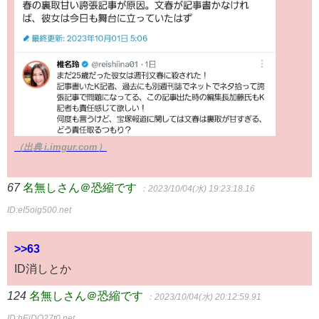
（出典 i.imgur.com）
67
名無しさん＠恐縮です
：2023/10/04(水) 19:23:18.16
ID:eI5oig500.net
>>63
ID消しとか
124
名無しさん＠恐縮です
：2023/10/04(水) 20:12:59.91
ID:hEjDO27t0.net