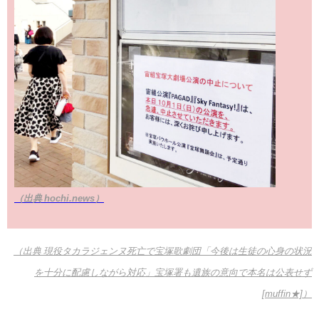
（出典 hochi.news）
（出典 現役タカラジェンヌ死亡で宝塚歌劇団「今後は生徒の心身の状況
を十分に配慮しながら対応」宝塚署も遺族の意向で本名は公表せず
[muffin★]）