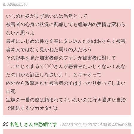
ID:A0dgoM540
いじめた奴がまず悪いのは当然として
被害者の心身の状況に配慮しても組織内の実情は変わら
ないと思うよ
最初にいじめの件を文春にタレ込んだのはおそらく被害
者本人ではなく見かねた周りの人だろう
その記事を見た加害者側のファンが被害者に対して
「これじゃまるで〇〇さんが悪者みたいじゃない！あな
たの口から訂正しなさいよ！」とギャオって
内外から攻撃された被害者の子はすっかり参ってしまい
自死
宝塚の一番の癌は頼まれてもいないのに行き過ぎた自治
で団結するヅカオタだよ
90
名無しさん＠恐縮です
：2023/10/02(月) 05:57:14.55
ID:JZDmlYzJ0