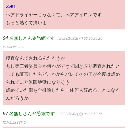
>>91
ヘアドライヤーじゃなくて、ヘアアイロンです
もっと熱くて痛いよ
94
名無しさん＠恐縮です
：2023/10/02(月) 06:20:20.20
ID:WlOdGAl60
捜査なんてされるんだろうか
もし第三者委員会か何かができて聞き取り調査されたと
しても証言したらどこかからバレてその子が今度は虐め
られて…と無限地獄になりそう
虐めていた側を全排除したら一体何人辞めることになる
んだろうか
97
名無しさん＠恐縮です
：2023/10/02(月) 06:28:52.75
ID:WpxSSYI40