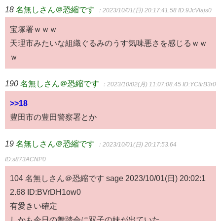
18
名無しさん＠恐縮です
：2023/10/01(日) 20:17:41.58
ID:9JcVlajs0
宝塚署ｗｗｗ
天理市みたいな組織ぐるみのうす気味悪さを感じるｗｗ
ｗ
190
名無しさん＠恐縮です
：2023/10/02(月) 11:07:08.45
ID:YCtIrB3r0
>>18
豊田市の豊田警察署とか
19
名無しさん＠恐縮です
：2023/10/01(日) 20:17:53.64
ID:s873ACNP0
104 名無しさん＠恐縮です sage 2023/10/01(日) 20:02:1
2.68 ID:BVrDH1ow0
有愛きい確定
しかも今日の舞踏会に双子の妹が出ていた