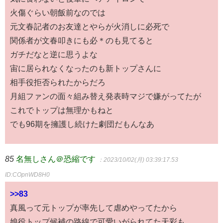
火傷ぐらい朝飯前なのでは
元文春記者のお友達とやらが火消しに必死で
関係者が文春叩きにも必＊のも見てると
ガチだなと逆に思うよな
宙に居られなくなったのも新トップさんに
相手役拒否られたからだろ
月組ファンの面々組み替え発表時マジで嫌がってたが
これでトップは無理かもねと
でも96期を擁護し続けた劇団だもんなあ
85
名無しさん＠恐縮です
：2023/10/02(月) 03:39:17.53
ID:COpnWD8H0
>>83
真風って元トップが率先して虐めやってたから
娘役トップ候補の路線で可愛いがられてた天彩も