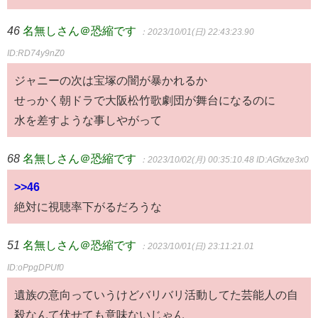
46
名無しさん＠恐縮です
：2023/10/01(日) 22:43:23.90
ID:RD74y9nZ0
ジャニーの次は宝塚の闇が暴かれるか
せっかく朝ドラで大阪松竹歌劇団が舞台になるのに
水を差すような事しやがって
68
名無しさん＠恐縮です
：2023/10/02(月) 00:35:10.48
ID:AGfxze3x0
>>46
絶対に視聴率下がるだろうな
51
名無しさん＠恐縮です
：2023/10/01(日) 23:11:21.01
ID:oPpgDPUf0
遺族の意向っていうけどバリバリ活動してた芸能人の自
殺なんて伏せても意味ないじゃん