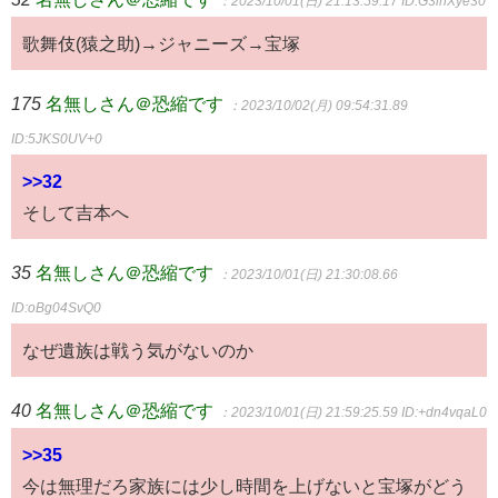
：2023/10/01(日) 21:13:59.17
ID:G3lnXye30
歌舞伎(猿之助)→ジャニーズ→宝塚
175
名無しさん＠恐縮です
：2023/10/02(月) 09:54:31.89
ID:5JKS0UV+0
>>32
そして吉本へ
35
名無しさん＠恐縮です
：2023/10/01(日) 21:30:08.66
ID:oBg04SvQ0
なぜ遺族は戦う気がないのか
40
名無しさん＠恐縮です
：2023/10/01(日) 21:59:25.59
ID:+dn4vqaL0
>>35
今は無理だろ家族には少し時間を上げないと宝塚がどう