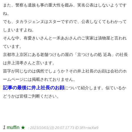
また、警察も遺族も事の重大性を鑑み、実名公表はしないようです
ね。
でも、タカラジェンヌはスターですので、公表しなくてもわかって
しまいますよね。
そんな中、有愛きいさんと一禾あおさんのご実家は漬物屋と言われ
ています。
京都市上京区にある老舗つけもの屋の「京つけもの処 近為」の社長
は井上清孝さんと言います。
苗字が同じなのは偶然でしょうか？その井上社長のお顔は会社のホ
ームページには掲載されておりません。
記事の最後に井上社長のお顔
について紹介します。似ているか
どうかは皆様ご判断ください。
1
muffin ★
：2023/10/01(日) 20:07:17.73
ID:3Fh+iwXw9