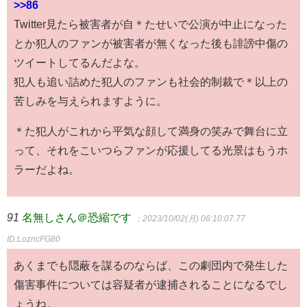
>>86
Twitter見たら被害者が自＊たせいで公演が中止になった
とか犯人のファンが被害者が無くなった後も誹謗中傷の
ツイートしてるんだよな。
犯人も追い詰めた犯人のファンも社会的制裁で＊以上の
苦しみを与えられますように。
＊た犯人がこれから平気な顔して満身の笑みで舞台に立
って、それをこいつらファンが応援してる光景はもうホ
ラーだよね。
91
名無しさん＠恐縮です
：2023/10/02(月) 06:10:07.77
ID:LozncFG80
あくまでも隠蔽を謀るのならば、この劇団内で発生した
傷害事件については容疑者が逮捕されることになるでし
ょうね。