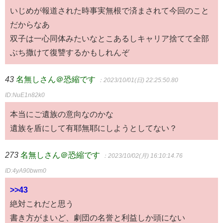
いじめが報道された時事実無根で済まされて今回のこと
だからなあ
双子は一心同体みたいなとこあるしキャリア捨てて全部
ぶち撒けて復讐するかもしれんぞ
43
名無しさん＠恐縮です
：2023/10/01(日) 22:25:50.80
ID:NuE1n82k0
本当にご遺族の意向なのかな
遺族を盾にして有耶無耶にしようとしてない？
273
名無しさん＠恐縮です
：2023/10/02(月) 16:10:14.76
ID:4yA90bwm0
>>43
絶対これだと思う
書き方がまいど、劇団の名誉と利益しか頭にない