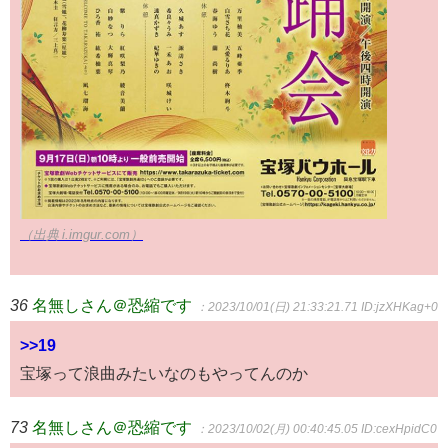
（出典 i.imgur.com）
36
名無しさん＠恐縮です
：2023/10/01(日) 21:33:21.71
ID:jzXHKag+0
>>19
宝塚って浪曲みたいなのもやってんのか
73
名無しさん＠恐縮です
：2023/10/02(月) 00:40:45.05
ID:cexHpidC0