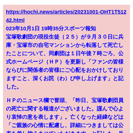
https://hochi.news/articles/20231001-OHT1T512
42.html
023年10月1日 19時35分スポーツ報知
宝塚歌劇団の現役生徒（２５）が９月３０日に兵
庫・宝塚市の自宅マンションから転落して死亡し
たことについて、同劇団は１日午後７時ごろ、公
式ホームページ（ＨＰ）を更新し「ファンの皆様
ならびに関係者の皆様にご心配をおかけしており
ますこと、深くお詫（わ）び申し上げます」と記
した。
ＨＰのニュース欄で冒頭、「昨日、宝塚歌劇団員
の死亡に関する報道がございました。謹んで心よ
り哀悼の意を表します」。亡くなった経緯などは
「ご親族の心情に配慮し、詳細につきましては公