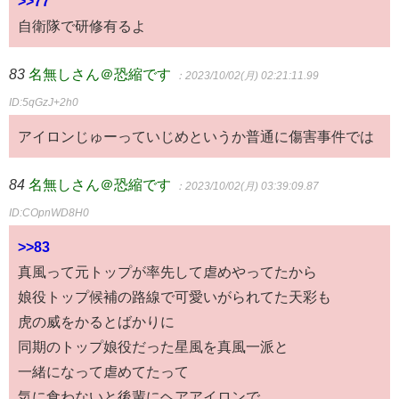
>>77
自衛隊で研修有るよ
83
名無しさん＠恐縮です
：2023/10/02(月) 02:21:11.99
ID:5qGzJ+2h0
アイロンじゅーっていじめというか普通に傷害事件では
84
名無しさん＠恐縮です
：2023/10/02(月) 03:39:09.87
ID:COpnWD8H0
>>83
真風って元トップが率先して虐めやってたから
娘役トップ候補の路線で可愛いがられてた天彩も
虎の威をかるとばかりに
同期のトップ娘役だった星風を真風一派と
一緒になって虐めてたって
気に食わないと後輩にヘアアイロンで