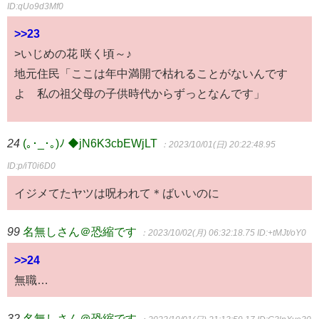
ID:qUo9d3Mf0
>>23
>いじめの花 咲く頃～♪
地元住民「ここは年中満開で枯れることがないんです
よ 私の祖父母の子供時代からずっとなんです」
24
(｡･_･｡)ﾉ ◆jN6K3cbEWjLT
：2023/10/01(日) 20:22:48.95
ID:p/iT0i6D0
イジメてたヤツは呪われて＊ばいいのに
99
名無しさん＠恐縮です
：2023/10/02(月) 06:32:18.75
ID:+tMJt/oY0
>>24
無職…
32
名無しさん＠恐縮です