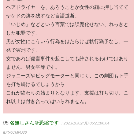
ヘアドライヤーを、あろうことか女性の顔に押し当てて
ヤケドの跡を残すなど言語道断。
「いじめ」などという言葉では誤魔化せない、れっきと
した犯罪です。
男が女性にこういう行為をはたらけば執行猶予なし、一
発で実刑です。
女であれば傷害事件を起こしても許されるわけではあり
ません、男女平等です。
ジャニーズやビッグモーターと同じく、この劇団も下手
を打ち続けるでしょうから
これが終わりの始まりとなります。支援は打ち切り、こ
れ以上は付き合ってはいられません。
95
名無しさん＠恐縮です
：2023/10/02(月) 06:21:06.64
ID:fxcCMvQ30