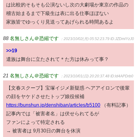
は比較的そもそも公演ないし次の大劇場か東京の作品の
稽古始まるまで下級生は表に出る仕事ほぼない
家族皆でゆっくり見送ってあげられる時間あるよ
88
名無しさん＠恐縮です
：2023/10/02(月) 05:52:23.79
ID:JZDmlYzJ0
>>19
遺族は舞台に立たされて＊た方は休みって事？
21
名無しさん＠恐縮です
：2023/10/01(日) 20:20:37.48
ID:ld4APDrb0
【文春スクープ】宝塚イジメ新疑惑 ヘアアイロンで後輩
の顔をヤケドさせたトップ娘役候補
https://bunshun.jp/denshiban/articles/b5100
（有料記事）
記事内では「被害者名」は伏せられてるが
ファンによって特定される
→ 被害者は 9月30日の舞台を休演