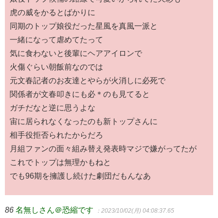
虎の威をかるとばかりに
同期のトップ娘役だった星風を真風一派と
一緒になって虐めてたって
気に食わないと後輩にヘアアイロンで
火傷ぐらい朝飯前なのでは
元文春記者のお友達とやらが火消しに必死で
関係者が文春叩きにも必＊のも見てると
ガチだなと逆に思うよな
宙に居られなくなったのも新トップさんに
相手役拒否られたからだろ
月組ファンの面々組み替え発表時マジで嫌がってたが
これでトップは無理かもねと
でも96期を擁護し続けた劇団だもんなあ
86
名無しさん＠恐縮です
：2023/10/02(月) 04:08:37.65