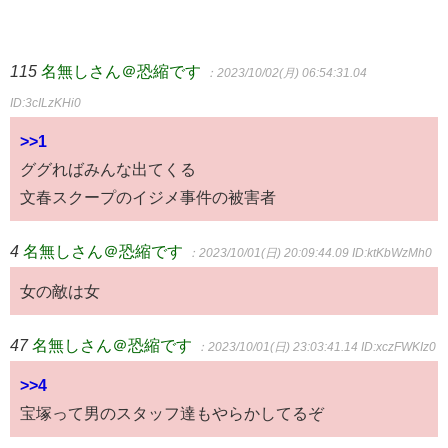
115
名無しさん＠恐縮です
：2023/10/02(月) 06:54:31.04
ID:3cILzKHi0
>>1
ググればみんな出てくる
文春スクープのイジメ事件の被害者
4
名無しさん＠恐縮です
：2023/10/01(日) 20:09:44.09
ID:ktKbWzMh0
女の敵は女
47
名無しさん＠恐縮です
：2023/10/01(日) 23:03:41.14
ID:xczFWKIz0
>>4
宝塚って男のスタッフ達もやらかしてるぞ