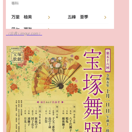
（出典 i.imgur.com）