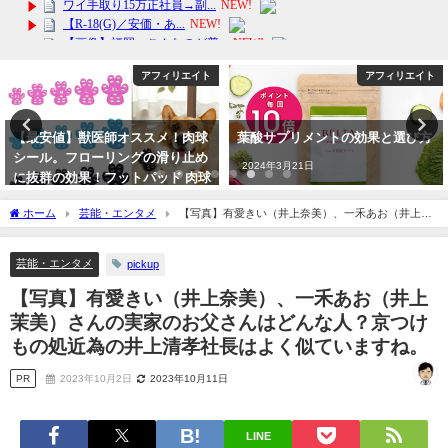
アフィリエイト
アフィリエイト
葉酸サプリメントの効果と選び方
【楽天年間ランキング受賞】あす
楽 スーツケース 機内持込 ファス
2024年3月21日
ナータイプ 超軽量 送料無料 ト
ラベル
ホーム
芸能・エンタメ
【写真】有愛きい（井上奈美）、一禾あお（井上茉
2024年4月4日
美）さんの実家のお父さんはどんな人？京つけもの処近為の井上清孝社長はよく似て
いますね。
芸能・エンタメ
pickup
【写真】有愛きい（井上奈美）、一禾あお（井上
茉美）さんの実家のお父さんはどんな人？京つけ
もの処近為の井上清孝社長はよく似ていますね。
PR
2023年10月2日
2023年10月11日
LINE