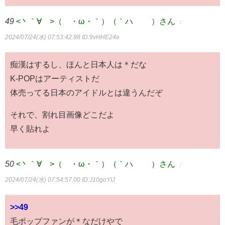
49
<丶｀∀´>（´・ω・｀）（｀ハ´ ）さん
：
2024/07/24(水) 07:53:42.98
ID:9vHHE24e
痴漢はするし、ほんと日本人は＊だな
K-POPはアーティストだ
体売ってる日本のアイドルとは違うんだぞ
それで、割れ目画像どこだよ
早く貼れよ
50
<丶｀∀´>（´・ω・｀）（｀ハ´ ）さん
：
2024/07/24(水) 07:54:57.00
ID:J10goYIJ
>>49
毛ポップファンが＊なだけやで