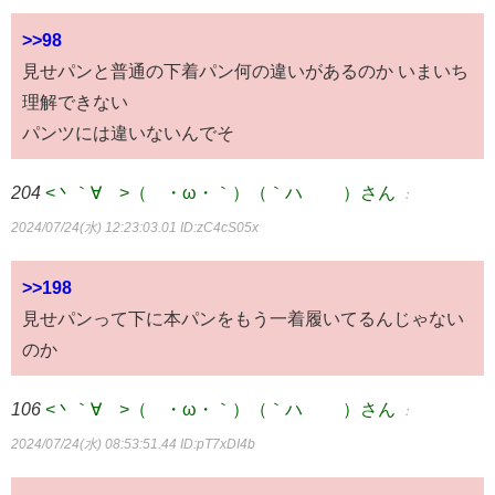
>>98
見せパンと普通の下着パン何の違いがあるのか いまいち
理解できない
パンツには違いないんでそ
204
<丶｀∀´>（´・ω・｀）（｀ハ´ ）さん
：
2024/07/24(水) 12:23:03.01
ID:zC4cS05x
>>198
見せパンって下に本パンをもう一着履いてるんじゃない
のか
106
<丶｀∀´>（´・ω・｀）（｀ハ´ ）さん
：
2024/07/24(水) 08:53:51.44
ID:pT7xDI4b