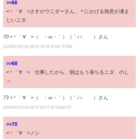
>>66
<丶｀∀´>さすがウニダーさん、＊にかける熱意が凄ま
じいニダ
70
<丶｀∀´>（´・ω・｀）（｀ハ´ ）さん
：
2024/07/24(水) 08:11:56.94
ID:NC7FJZdl
>>68
<丶｀∀´> 仕事したから、朝はもう落ちるニダ のし
～
73
<丶｀∀´>（´・ω・｀）（｀ハ´ ）さん
：
2024/07/24(水) 08:12:58.57
ID:J10goYIJ
>>70
<丶｀∀´>ノシ