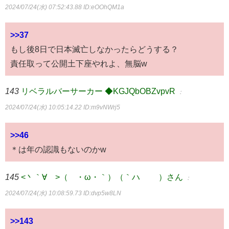
2024/07/24(水) 07:52:43.88
ID:eOOhQM1a
>>37
もし後8日で日本滅亡しなかったらどうする？
責任取って公開土下座やれよ、無脳w
143
リベラルバーサーカー ◆KGJQbOBZvpvR
：
2024/07/24(水) 10:05:14.22
ID:m9vNWrj5
>>46
＊は年の認識もないのかw
145
<丶｀∀´>（´・ω・｀）（｀ハ´ ）さん
：
2024/07/24(水) 10:08:59.73
ID:dvp5w8LN
>>143