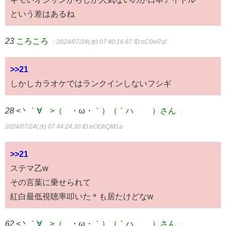
という差はあるね
23
ころころ
：2024/07/24(水) 07:40:16.87
ID:nC0eI7qI
>>21
しかしカラオケではランクインしないフシギ
28
<丶｀∀´>（´・ω・｀）（｀ハ´ ）さん
：
2024/07/24(水) 07:44:24.30
ID:eOOhQM1a
>>21
ステマ乙w
その言葉に乗せられて
紅白最低視聴率叩いた＊も居たけどなw
62
<丶｀∀´>（´・ω・｀）（｀ハ´ ）さん
：