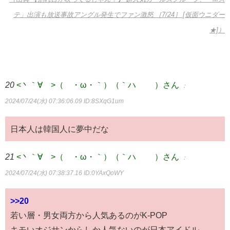
テ」出演も放送事故アングル発生でファン激怒 ［7/24］ [仮面ウニダー
★]）
20
<丶｀∀´>（´・ω・｀）（｀ハ´ ）さん
：
2024/07/24(水) 07:36:06.09
ID:8SXqG1um
日本人は韓国人に夢中だな
21
<丶｀∀´>（´・ω・｀）（｀ハ´ ）さん
：
2024/07/24(水) 07:38:37.16
ID:0YAxQoWY
>>20
若い層・男女両方から人気あるのがK-POP
キモいオジサンからしか人気ないのが日本アイドル