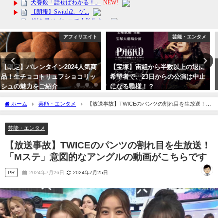
芸能・エンタメ
芸能・エンタメ
【宝塚】宙組から半数以上の退団
【スクープ！】2024年は全組のト
希望者で、23日からの公演は中止
ップスター全員退団！『宝塚
になる模様！？
GRAPH』1月号
2023年10月13日
2023年12月23日
ホーム
芸能・エンタメ
【放送事故】TWICEのパンツの割れ目を生放送！
「Mステ」意図的なアングルの動画がこちらです
芸能・エンタメ
【放送事故】TWICEのパンツの割れ目を生放送！
「Mステ」意図的なアングルの動画がこちらです
PR
2024年7月26日
2024年7月25日