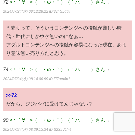
72
<丶｀∀´>（´・ω・｀）（｀ハ´ ）さん
：
2024/07/24(水) 08:12:28.22
ID:3vhGLggT
＊売りって、そういうコンテンツへの接触が難しい時
代・世代にしかウケ無いのになぁ…
アダルトコンテンツへの接触が容易になった現在、あま
り意味無い売り方だと思う。
74
<丶｀∀´>（´・ω・｀）（｀ハ´ ）さん
：
2024/07/24(水) 08:14:00.99
ID:FiZqm4p1
>>72
だから、ジジババに受けてんじゃない？
90
<丶｀∀´>（´・ω・｀）（｀ハ´ ）さん
：
2024/07/24(水) 08:29:15.34
ID:S235V1Y4