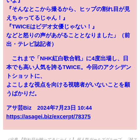
いよ』
『そんなとこから撮るから、ヒップの割れ目が見
えちゃってるじゃん！』
『TWICEはビデオ女優じゃない！』
などと怒りの声があがることとなりました」（前
出・テレビ誌記者）
これまで「NHK紅白歌合戦」に4度出場し、日
本でも高い人気を誇るTWICE。今回のアクシデン
トショットに、
よこしまな視点を向ける視聴者がいないことを願
うばかりだ。
アサ芸Biz 2024年7月23日 10:44
https://asagei.biz/excerpt/78375
（出典 【割れ目が映ってるじゃん！】 超人気ガールズグループ、「Mス