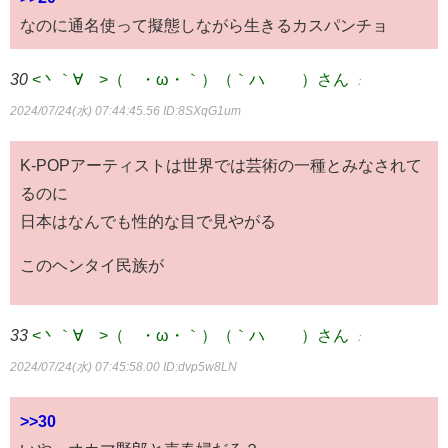
なのに通名使って擬態しながら生きるカスパンチョ
30
<丶｀∀´>（´・ω・｀）（｀ハ´ ）さん
：
2024/07/24(水) 07:44:45.56
ID:8SXqG1um
K-POPアーティストは世界では芸術の一種とみなされて
るのに
日本はなんでも性的な目で見やがる
このヘンタイ民族が
33
<丶｀∀´>（´・ω・｀）（｀ハ´ ）さん
：
2024/07/24(水) 07:45:58.00
ID:dvp5w8LN
>>30