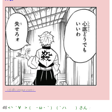
（出典 i.imgur.com）
46
<丶｀∀´>（´・ω・｀）（｀ハ´ ）さん
：