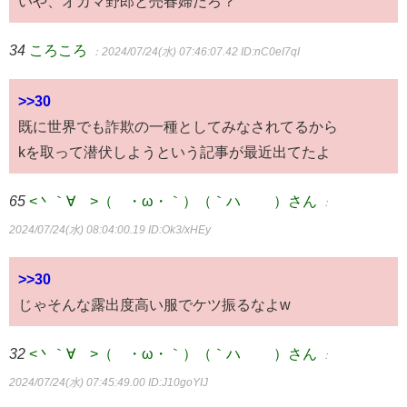
いや、オカマ野郎と売春婦だろ？
34
ころころ
：2024/07/24(水) 07:46:07.42
ID:nC0eI7qI
>>30
既に世界でも詐欺の一種としてみなされてるから
kを取って潜伏しようという記事が最近出てたよ
65
<丶｀∀´>（´・ω・｀）（｀ハ´ ）さん
：
2024/07/24(水) 08:04:00.19
ID:Ok3/xHEy
>>30
じゃそんな露出度高い服でケツ振るなよw
32
<丶｀∀´>（´・ω・｀）（｀ハ´ ）さん
：
2024/07/24(水) 07:45:49.00
ID:J10goYIJ