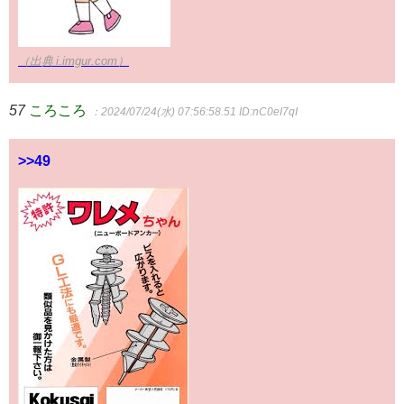
（出典 i.imgur.com）
57
ころころ
：2024/07/24(水) 07:56:58.51
ID:nC0eI7qI
>>49