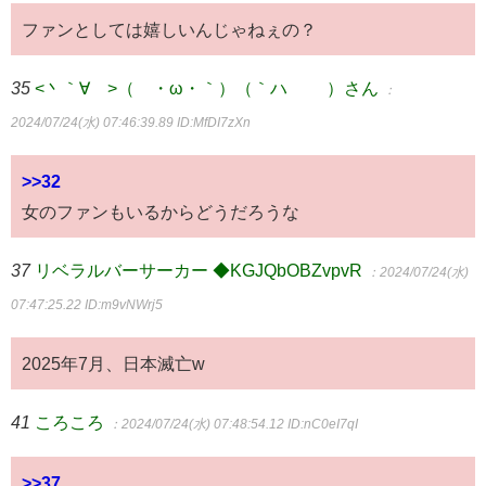
ファンとしては嬉しいんじゃねぇの？
35
<丶｀∀´>（´・ω・｀）（｀ハ´ ）さん
：
2024/07/24(水) 07:46:39.89
ID:MfDI7zXn
>>32
女のファンもいるからどうだろうな
37
リベラルバーサーカー ◆KGJQbOBZvpvR
：2024/07/24(水)
07:47:25.22
ID:m9vNWrj5
2025年7月、日本滅亡w
41
ころころ
：2024/07/24(水) 07:48:54.12
ID:nC0eI7qI
>>37