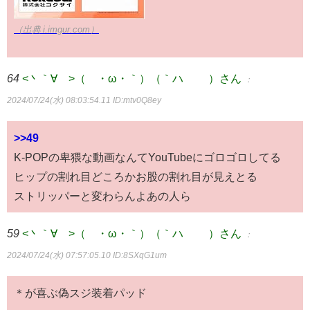
（出典 i.imgur.com）
64
<丶｀∀´>（´・ω・｀）（｀ハ´ ）さん
：
2024/07/24(水) 08:03:54.11
ID:mtv0Q8ey
>>49
K-POPの卑猥な動画なんてYouTubeにゴロゴロしてる
ヒップの割れ目どころかお股の割れ目が見えとる
ストリッパーと変わらんよあの人ら
59
<丶｀∀´>（´・ω・｀）（｀ハ´ ）さん
：
2024/07/24(水) 07:57:05.10
ID:8SXqG1um
＊が喜ぶ偽スジ装着パッド