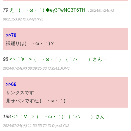
79
えー(´・ω・｀) ◆ey3TwNC3T6TH
：2024/07/24(水)
08:21:53.92
ID:GMy4rk9L
>>70
裸踊りは(´・ω・｀)？
98
<丶｀∀´>（´・ω・｀）（｀ハ´ ）さん
：
2024/07/24(水) 08:39:25.33
ID:IS41DOM6
>>66
サンクスです
見せパンですね (´・ω・｀)
198
<丶｀∀´>（´・ω・｀）（｀ハ´ ）さん
：
2024/07/24(水) 11:50:55.72
ID:Dgxx5YU2