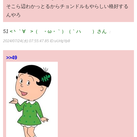
そこら辺わかっとるからチョンドルもやらしい格好する
んやろ
51
<丶｀∀´>（´・ω・｀）（｀ハ´ ）さん
：
2024/07/24(水) 07:55:47.85
ID:uUrIgYp8
>>49