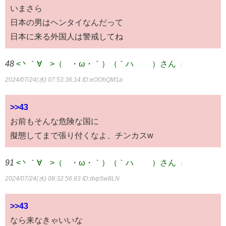
いまさら
日本の男はヘンタイなんだって
日本に来る外国人は警戒してね
48
<丶｀∀´>（´・ω・｀）（｀ハ´ ）さん
：
2024/07/24(水) 07:53:36.14
ID:eOOhQM1a
>>43
お前もそんな危険な国に
擬態してまで張り付くなよ、チンカスw
91
<丶｀∀´>（´・ω・｀）（｀ハ´ ）さん
：
2024/07/24(水) 08:32:56.83
ID:dvp5w8LN
>>43
なら来なきゃいいな