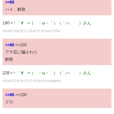
>>66
ハイ、解散
190
<丶｀∀´>（´・ω・｀）（｀ハ´ ）さん
：
2024/07/24(水) 11:35:42.07
ID:meX+TZxa
>>66
>>100
アサ芸に騙された
解散
228
<丶｀∀´>（´・ω・｀）（｀ハ´ ）さん
：
2024/07/24(水) 13:47:05.69
ID:hmogBkRo
>>66
>>100
グロ