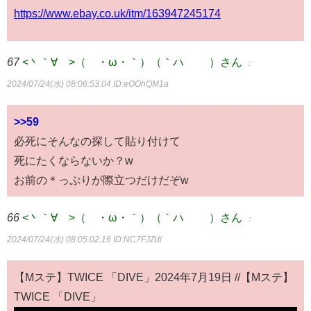
https://www.ebay.co.uk/itm/163947245174
67
<丶｀∀´>（´・ω・｀）（｀ハ´ ）さん
：
2024/07/24(水) 08:06:53.04
ID:eOOhQM1a
>>59
必死にそんなの探して貼り付けて
死にたくならないか？w
お前の＊っぷりが際立つだけだぞw
66
<丶｀∀´>（´・ω・｀）（｀ハ´ ）さん
：
2024/07/24(水) 08:05:02.16
ID:NC7FJZdl
【Mステ】TWICE 「DIVE」2024年7月19日 //【Mステ】
TWICE 「DIVE」