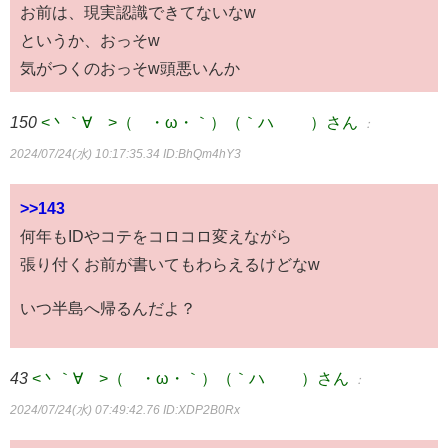
お前は、現実認識できてないなw
というか、おっそw
気がつくのおっそw頭悪いんか
150
<丶｀∀´>（´・ω・｀）（｀ハ´ ）さん
：
2024/07/24(水) 10:17:35.34
ID:BhQm4hY3
>>143
何年もIDやコテをコロコロ変えながら
張り付くお前が書いてもわらえるけどなw
いつ半島へ帰るんだよ？
43
<丶｀∀´>（´・ω・｀）（｀ハ´ ）さん
：
2024/07/24(水) 07:49:42.76
ID:XDP2B0Rx