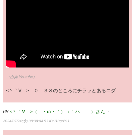
（出典 Youtube）
<丶｀∀´> ０：３８のところにチラッとあるニダ
68
<丶｀∀´>（´・ω・｀）（｀ハ´ ）さん
：
2024/07/24(水) 08:08:04.53
ID:J10goYIJ