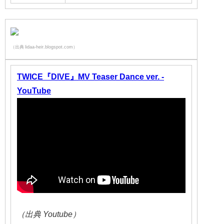
（出典 lidaa-heir.blogspot.com）
TWICE『DIVE』MV Teaser Dance ver. -
YouTube
（出典 Youtube）