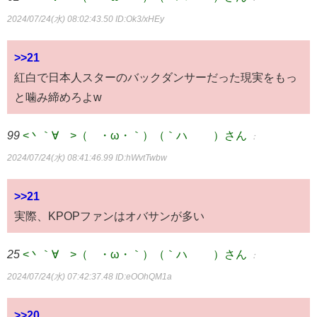
2024/07/24(水) 08:02:43.50
ID:Ok3/xHEy
>>21
紅白で日本人スターのバックダンサーだった現実をもっ
と噛み締めろよw
99
<丶｀∀´>（´・ω・｀）（｀ハ´ ）さん
：
2024/07/24(水) 08:41:46.99
ID:hWvtTwbw
>>21
実際、KPOPファンはオバサンが多い
25
<丶｀∀´>（´・ω・｀）（｀ハ´ ）さん
：
2024/07/24(水) 07:42:37.48
ID:eOOhQM1a
>>20