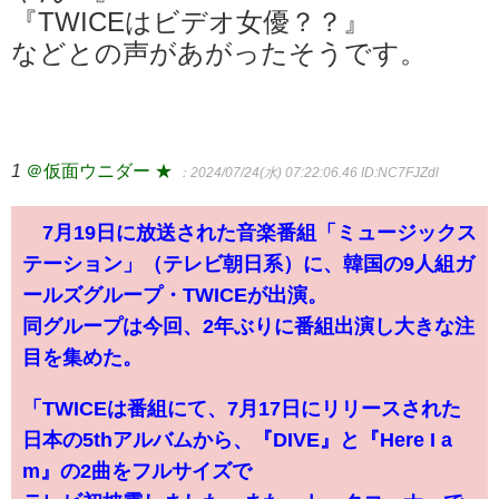
『TWICEはビデオ女優？？』
などとの声があがったそうです。
1
＠仮面ウニダー ★
：2024/07/24(水) 07:22:06.46
ID:NC7FJZdl
7月19日に放送された音楽番組「ミュージックス
テーション」（テレビ朝日系）に、韓国の9人組ガ
ールズグループ・TWICEが出演。
同グループは今回、2年ぶりに番組出演し大きな注
目を集めた。
「TWICEは番組にて、7月17日にリリースされた
日本の5thアルバムから、『DIVE』と『Here I a
m』の2曲をフルサイズで