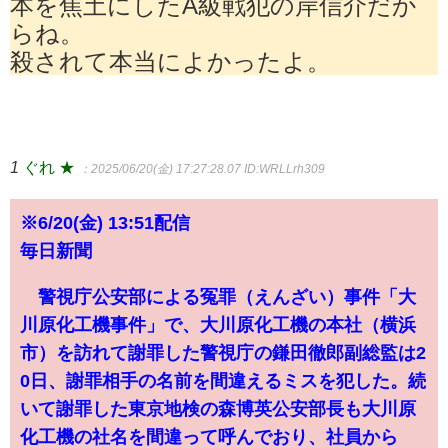
本を焦土にしたA級戦犯の岸信介だか
らね。
殺されて本当によかったよ。
1
ぐれ ★
：2025/06/20(金) 17:27:28.07
ID:WRLLrh309
※6/20(金) 13:51配信
毎日新聞
警視庁公安部による冤罪（えんざい）事件「大
川原化工機事件」で、大川原化工機の本社（横浜
市）を訪れて謝罪した警視庁の鎌田徹郎副総監は2
0日、謝罪相手の名前を間違えるミスを犯した。続
いて謝罪した東京地検の森博英公安部長も大川原
化工機の社名を間違って呼んでおり、社員から