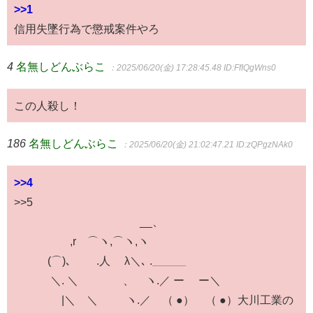
>>1
信用失墜行為で懲戒案件やろ
4
名無しどんぶらこ
：2025/06/20(金) 17:28:45.48
ID:FfIQgWns0
この人殺し！
186
名無しどんぶらこ
：2025/06/20(金) 21:02:47.21
ID:zQPgzNAk0
>>4
>>5
__、
,r´⌒ヽ,⌒ヽ,ヽ
(⌒)､ .人 λ＼､ .＿＿＿
＼. ＼ 、 ヽ.／ ー ー＼
|＼ ＼ ヽ.／ （ ●） （ ●）大川工業の