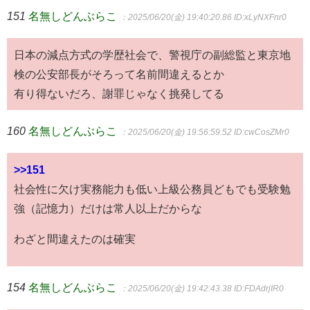
151
名無しどんぶらこ
：2025/06/20(金) 19:40:20.86
ID:xLyNXFnr0
日本の減点方式の学歴社会で、警視庁の副総監と東京地
検の公安部長がそろって名前間違えるとか
有り得ないだろ、謝罪じゃなく挑発してる
160
名無しどんぶらこ
：2025/06/20(金) 19:56:59.52
ID:cwCosZMr0
>>151
社会性に欠け実務能力も低い上級公務員どもでも受験勉
強（記憶力）だけは常人以上だからな
わざと間違えたのは確実
154
名無しどんぶらこ
：2025/06/20(金) 19:42:43.38
ID:FDAdrjIR0