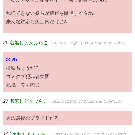
勉強できない奴らが警察を目指すからね。
来んな対応も想定内だけどw
36
名無しどんぶらこ
：2025/06/20(金) 17:39:14.73
ID:W1yDwHh+0
>>26
検察もそうだろ
ゴミクズ犯罪者集団
勉強しても同じ
27
名無しどんぶらこ
：2025/06/20(金) 17:37:12.76
ID:OlQHfazO0
男の最後のプライドだろ
101
名無しどんぶらこ
：2025/06/20(金) 18:24:17.31
ID:cwCosZMr0