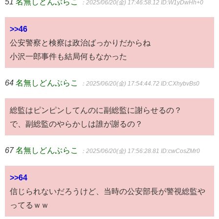
51
名無しどんぶらこ
：2025/06/20(金) 17:46:58.12
ID:W1yDwHh+0
>>46
公安警察と検察は政治ばっかりだからね
小沢一郎事件も結局何もなかった
64
名無しどんぶらこ
：2025/06/20(金) 17:54:44.72
ID:CXhybvBs0
総監はピンピンしてんのに副総監に謝らせるの？
で、副総監のやらかしは誰が謝るの？
67
名無しどんぶらこ
：2025/06/20(金) 17:56:28.81
ID:cwCosZMr0
>>64
信じられないだろうけど、当時の公安部長が警視総監や
ってるｗｗ