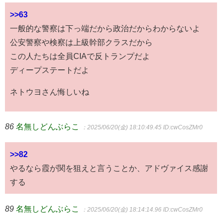
>>63
一般的な警察は下っ端だから政治だからわからないよ
公安警察や検察は上級幹部クラスだから
この人たちは全員CIAで反トランプだよ
ディープステートだよ
ネトウヨさん悔しいね
86
名無しどんぶらこ
：2025/06/20(金) 18:10:49.45
ID:cwCosZMr0
>>82
やるなら霞が関を狙えと言うことか、アドヴァイス感謝
する
89
名無しどんぶらこ
：2025/06/20(金) 18:14:14.96
ID:cwCosZMr0