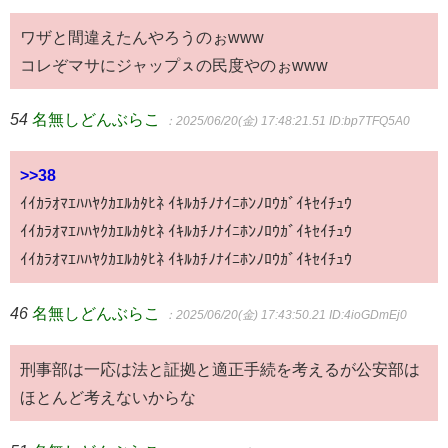
ワザと間違えたんやろうのぉwww
コレぞマサにジャップㇲの民度やのぉwww
54
名無しどんぶらこ
：2025/06/20(金) 17:48:21.51
ID:bp7TFQ5A0
>>38
ｲｲｶﾗｵﾏｴﾊﾊﾔｸｶｴﾙｶﾀﾋﾈ ｲｷﾙｶﾁﾉﾅｲﾆﾎﾝﾉﾛｳｶﾞｲｷｾｲﾁｭｳ
ｲｲｶﾗｵﾏｴﾊﾊﾔｸｶｴﾙｶﾀﾋﾈ ｲｷﾙｶﾁﾉﾅｲﾆﾎﾝﾉﾛｳｶﾞｲｷｾｲﾁｭｳ
ｲｲｶﾗｵﾏｴﾊﾊﾔｸｶｴﾙｶﾀﾋﾈ ｲｷﾙｶﾁﾉﾅｲﾆﾎﾝﾉﾛｳｶﾞｲｷｾｲﾁｭｳ
46
名無しどんぶらこ
：2025/06/20(金) 17:43:50.21
ID:4ioGDmEj0
刑事部は一応は法と証拠と適正手続を考えるが公安部は
ほとんど考えないからな