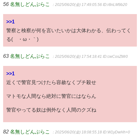
56
名無しどんぶらこ
：2025/06/20(金) 17:49:05.56
ID:r8nLM9b20
>>1
警察と検察が何を言いたいかは大体わかる、伝わってく
る(´・ω・｀)
63
名無しどんぶらこ
：2025/06/20(金) 17:54:18.41
ID:cwCosZMr0
>>1
近くで警官見つけたら容赦なくブチ殺せ
マトモな人間なら絶対に警官にはならん
警官やってる奴は例外なく人間のクズね
82
名無しどんぶらこ
：2025/06/20(金) 18:08:55.18
ID:W1yDwHh+0