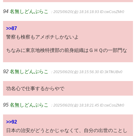
94
名無しどんぶらこ
：2025/06/20(金) 18:16:18.93
ID:cwCosZMr0
>>87
警察も検察もアメポチしかないよ
ちなみに東京地検特捜部の前身組織はＧＨＱの一部門な
92
名無しどんぶらこ
：2025/06/20(金) 18:15:56.30
ID:3kTfkUBv0
功名心で仕事するからやで
95
名無しどんぶらこ
：2025/06/20(金) 18:18:21.45
ID:cwCosZMr0
>>92
日本の治安がどうとかじゃなくて、自分の出世のことし