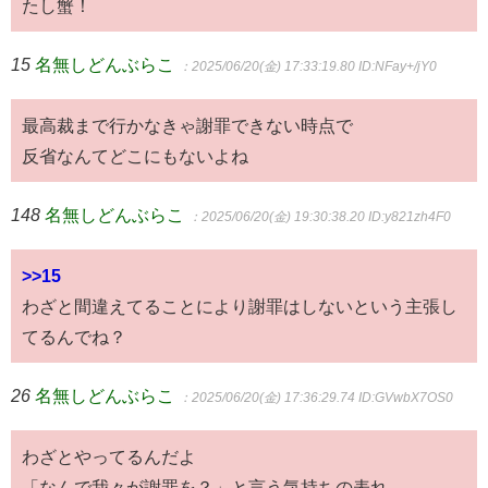
たし蟹！
15
名無しどんぶらこ
：2025/06/20(金) 17:33:19.80
ID:NFay+/jY0
最高裁まで行かなきゃ謝罪できない時点で
反省なんてどこにもないよね
148
名無しどんぶらこ
：2025/06/20(金) 19:30:38.20
ID:y821zh4F0
>>15
わざと間違えてることにより謝罪はしないという主張し
てるんでね？
26
名無しどんぶらこ
：2025/06/20(金) 17:36:29.74
ID:GVwbX7OS0
わざとやってるんだよ
「なんで我々が謝罪を？」と言う気持ちの表れ