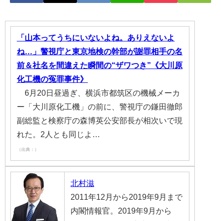
「山本ってうちにいないよね。ありえないよ
ね…」警視庁と東京地検の幹部が謝罪相手の名
前＆社名を間違えた瞬間の“ザワつき”《大川原
化工機の冤罪事件》
6月20日昼過ぎ、横浜市都筑区の機械メーカ
ー「大川原化工機」の前に、警視庁の鎌田徹郎
副総監と検察庁の森博英公安部長が相次いで現
れた。2人とも同じよ…
（出典：）
北村滋
2011年12月から2019年9月まで
内閣情報官。2019年9月から