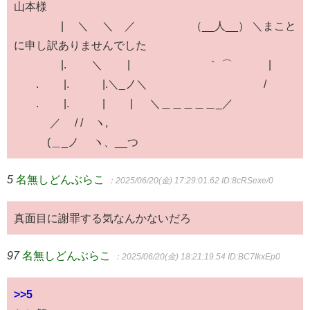
山本様
| ＼ ＼ ／ （__人__） ＼まこと
に申し訳ありませんでした
|. ＼ | ｀ ⌒´ |
. |. |.＼_ノ＼ /
. |. | | ＼＿＿＿＿＿_／
／ / / ヽ,
(＿_ノ ヽ、__つ
5
名無しどんぶらこ
：2025/06/20(金) 17:29:01.62
ID:8cRSexe/0
真面目に謝罪する気なんかないだろ
97
名無しどんぶらこ
：2025/06/20(金) 18:21:19.54
ID:BC7IkxEp0
>>5