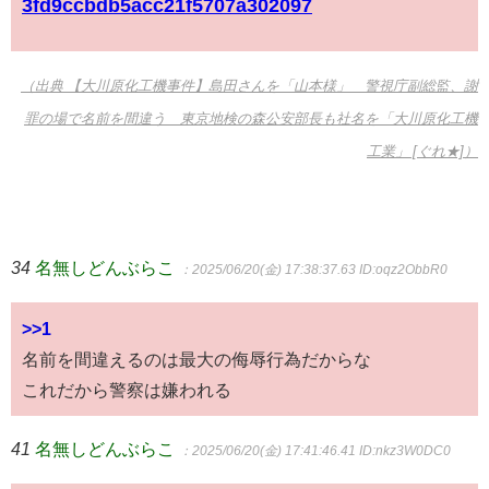
3fd9ccbdb5acc21f5707a302097
（出典 【大川原化工機事件】島田さんを「山本様」 警視庁副総監、謝
罪の場で名前を間違う 東京地検の森公安部長も社名を「大川原化工機
工業」 [ぐれ★]）
34
名無しどんぶらこ
：2025/06/20(金) 17:38:37.63
ID:oqz2ObbR0
>>1
名前を間違えるのは最大の侮辱行為だからな
これだから警察は嫌われる
41
名無しどんぶらこ
：2025/06/20(金) 17:41:46.41
ID:nkz3W0DC0