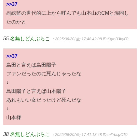
>>37
副総監の世代的に上から呼んでも山本山のCMと混同し
たのかと
55
名無しどんぶらこ
：2025/06/20(金) 17:48:42.08
ID:KgmB3byF0
>>37
島田と言えば島田陽子
ファンだったのに死んじゃったな
↓
島田陽子と言えば山本陽子
あれもいい女だったけど死んだな
↓
山本様
38
名無しどんぶらこ
：2025/06/20(金) 17:41:18.48
ID:e4YesgCT0