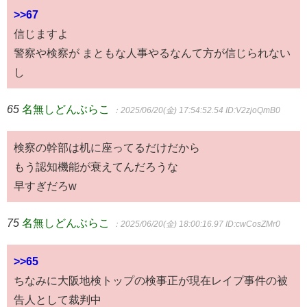
>>67
信じますよ
警察や検察が まともな人事やるなんて方が信じられない
し
65
名無しどんぶらこ
：2025/06/20(金) 17:54:52.54
ID:V2zjoQmB0
検察の幹部は机に座ってるだけだから
もう認知機能が衰えてんだろうな
早すぎだろw
75
名無しどんぶらこ
：2025/06/20(金) 18:00:16.97
ID:cwCosZMr0
>>65
ちなみに大阪地検トップの検事正が現在レイプ事件の被
告人として裁判中