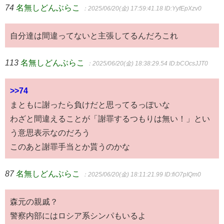
74
名無しどんぶらこ
：2025/06/20(金) 17:59:41.18
ID:YyfEpXzv0
自分達は間違ってないと主張してるんだろこれ
113
名無しどんぶらこ
：2025/06/20(金) 18:38:29.54
ID:bCOcsJJT0
>>74
まともに謝ったら負けだと思ってるっぽいな
わざと間違えることが「謝罪するつもりは無い！」とい
う意思表示なのだろう
このあと謝罪手当とか貰うのかな
87
名無しどんぶらこ
：2025/06/20(金) 18:11:21.99
ID:fiO7pIQm0
森元の親戚？
警察内部にはロシア系シンパもいるよ