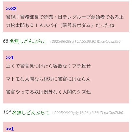
>>82
警視庁警務部長で読売・日テレグループ創始者である正
力松太郎もＣＩＡスパイ（暗号名ポダム）だったね
66
名無しどんぶらこ
：2025/06/20(金) 17:55:00.61
ID:cwCosZMr0
>>1
近くで警官見つけたら容赦なくブチ殺せ
マトモな人間なら絶対に警官にはならん
警官やってる奴は例外なく人間のクズね
104
名無しどんぶらこ
：2025/06/20(金) 18:26:43.88
ID:cwCosZMr0
>>1