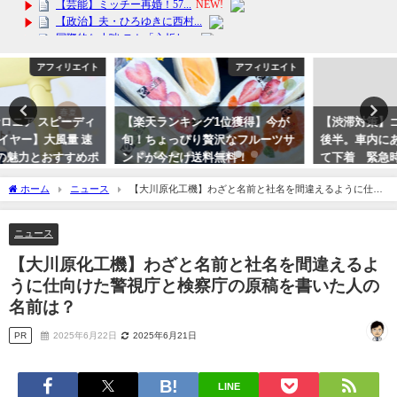
アフィリエイト
アフィリエイト
【楽天ランキング1位獲得】今が
【渋滞対策】ゴールデンウィーク
旬！ちょっぴり贅沢なフルーツサ
後半。車内にあると安心。使い捨
ンドが今だけ送料無料！
て下着 緊急時に便利アイテム
2024年2月2日
2024年4月30日
ホーム
ニュース
【大川原化工機】わざと名前と社名を間違えるように仕向
けた警視庁と検察庁の原稿を書いた人の名前は？
ニュース
【大川原化工機】わざと名前と社名を間違えるよ
うに仕向けた警視庁と検察庁の原稿を書いた人の
名前は？
PR
2025年6月22日
2025年6月21日
LINE