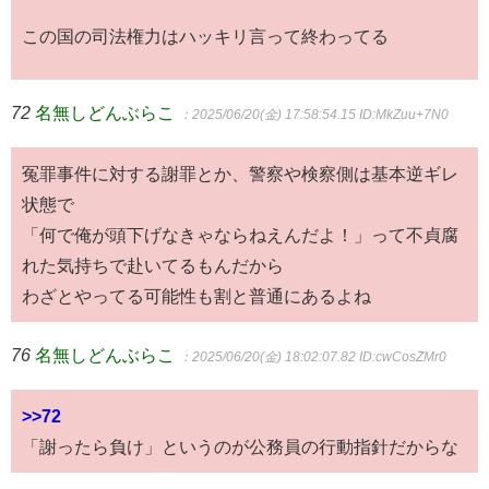
この国の司法権力はハッキリ言って終わってる
72
名無しどんぶらこ
：2025/06/20(金) 17:58:54.15
ID:MkZuu+7N0
冤罪事件に対する謝罪とか、警察や検察側は基本逆ギレ
状態で
「何で俺が頭下げなきゃならねえんだよ！」って不貞腐
れた気持ちで赴いてるもんだから
わざとやってる可能性も割と普通にあるよね
76
名無しどんぶらこ
：2025/06/20(金) 18:02:07.82
ID:cwCosZMr0
>>72
「謝ったら負け」というのが公務員の行動指針だからな