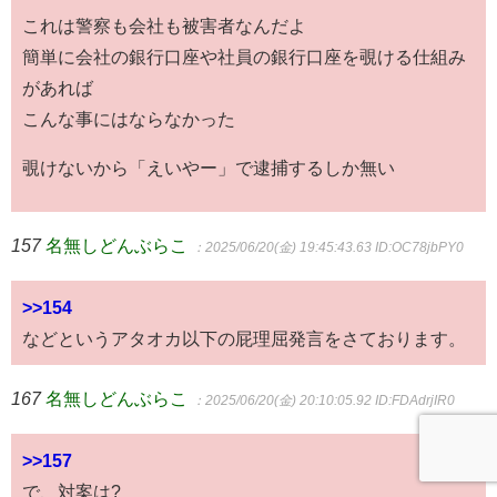
これは警察も会社も被害者なんだよ
簡単に会社の銀行口座や社員の銀行口座を覗ける仕組み
があれば
こんな事にはならなかった
覗けないから「えいやー」で逮捕するしか無い
157
名無しどんぶらこ
：2025/06/20(金) 19:45:43.63
ID:OC78jbPY0
>>154
などというアタオカ以下の屁理屈発言をさております。
167
名無しどんぶらこ
：2025/06/20(金) 20:10:05.92
ID:FDAdrjIR0
>>157
で、対案は?