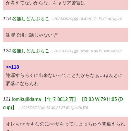
か考えてないからな、キャリア警官は
118
名無しどんぶらこ
：2025/06/20(金) 18:41:51.71
ID:ELAUxquc0
謝罪で済む話じゃないぞ
124
名無しどんぶらこ
：2025/06/20(金) 18:58:16.06
ID:J/uDwdZX0
>>118
謝罪すらろくに出来ないってことだからなぁ…ほんとに
洒落にならんわ
121
!omikuji!dama 【年収 8812 万】 【B:83 W:79 H:85 (D
cup)】
：2025/06/20(金) 18:49:21.27
ID:3juw1hJ70
オレも○○サキなのに○○ザキってしょっちゅう間違えられ