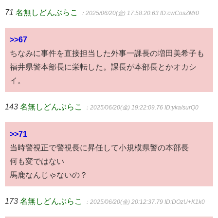
71
名無しどんぶらこ
：2025/06/20(金) 17:58:20.63
ID:cwCosZMr0
>>67
ちなみに事件を直接担当した外事一課長の増田美希子も
福井県警本部長に栄転した。課長が本部長とかオカシ
イ。
143
名無しどんぶらこ
：2025/06/20(金) 19:22:09.76
ID:yka/surQ0
>>71
当時警視正で警視長に昇任して小規模県警の本部長
何も変ではない
馬鹿なんじゃないの？
173
名無しどんぶらこ
：2025/06/20(金) 20:12:37.79
ID:DOzU+K1k0