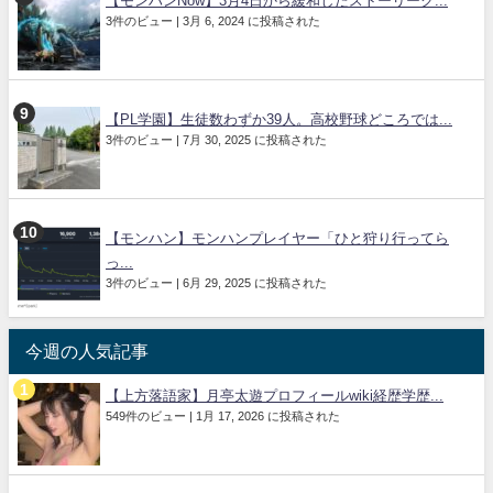
【モンハンNow】3月4日から緩和したストーリーク...
3件のビュー
|
3月 6, 2024 に投稿された
【PL学園】生徒数わずか39人。高校野球どころでは...
3件のビュー
|
7月 30, 2025 に投稿された
【モンハン】モンハンプレイヤー「ひと狩り行ってら
っ...
3件のビュー
|
6月 29, 2025 に投稿された
今週の人気記事
【上方落語家】月亭太遊プロフィールwiki経歴学歴...
549件のビュー
|
1月 17, 2026 に投稿された