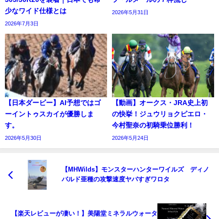
少なワイド仕様とは
2026年5月31日
2026年7月3日
【日本ダービー】AI予想ではゴ
【動画】オークス・JRA史上初
ーイントゥスカイが優勝しま
の快挙！ジュウリョクピエロ・
す。
今村聖奈の初騎乗位勝利！
2026年5月30日
2026年5月24日
【MHWilds】モンスターハンターワイルズ ディノ
バルド亜種の攻撃速度ヤバすぎワロタ
【楽天レビューが凄い！】美陽堂ミネラルウォータ