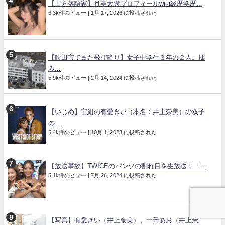
【上方落語家】月亭太遊プロフィールwiki経歴学歴...
6.3k件のビュー
|
1月 17, 2026 に投稿された
【吹田市でまた飛び降り】女子中学生３年の２人。揉
み...
5.9k件のビュー
|
2月 14, 2024 に投稿された
【いじめ】宙組の有愛きい（本名：井上奈美）の双子
の...
5.4k件のビュー
|
10月 1, 2023 に投稿された
【放送事故】TWICEのパンツの割れ目を生放送！「...
5.1k件のビュー
|
7月 26, 2024 に投稿された
【写真】有愛きい（井上奈美）、一禾あお（井上茉