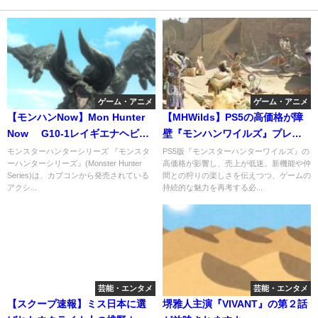
ゲーム・アニメ
ゲーム・アニメ
【モンハンNow】Mon Hunter
【MHWilds】PS5の高価格が障
Now G10-1レイギエナヘビィ
壁『モンハンワイルズ』プレス
☆9ジンオウガ
テ版があまり売れない
モンスターハンターシリーズ 『モンスタ
PS5版『モンスターハンターワイルズ』の
ーハンターシリーズ』(Monster Hunter
高価格が影響し、売上が低迷。新機能や仲
Series)は、カプコンから発売されている
間との狩りの楽しさを伝えつつ、ゲームの
アクシ...
持続的な魅力を再考する必...
芸能・エンタメ
芸能・エンタメ
【スクープ速報】ミス日本に選
堺雅人主演『VIVANT』の第２話