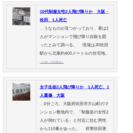
10代制服女性2人飛び降りか 大阪・
吹田、1人死亡
…うなものが見つかっており、署は2
人がマンションで飛び降り自殺を図
ったとみて調べる。 現場はJR吹田
駅から北東約400メートルの住宅地。
（出典：共同通信）
女子生徒2人飛び降りか 1人死亡、1
人重傷 大阪
…0分ごろ、大阪府吹田市片山町のマ
ンション敷地内で、「制服姿の女性2
人が倒れている」と付近に住む男性
から110番があった。 府警吹田署