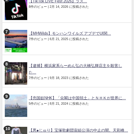
【TikTok LIVE Fest 2026】ラス...
8件のビュー
|
2月 14, 2026 に投稿された
【MHWilds】モンハンワイルズ アプデでUI関...
7件のビュー
|
6月 21, 2025 に投稿された
【逮捕】横浜家系らーめん弘の大橋弘輝店主を殺害し
た...
7件のビュー
|
9月 18, 2023 に投稿された
【売国奴NHK】「尖閣は中国領土」とＮＨＫが世界に...
5件のビュー
|
8月 21, 2024 に投稿された
【悪●じゅり】宝塚歌劇団宙組公演の中止の闇。天彩峰...