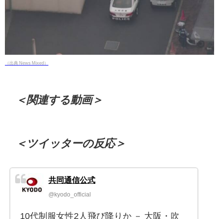
（出典 News Mixed）
＜関連する動画＞
＜ツイッターの反応＞
共同通信公式
@kyodo_official
10代制服女性2人飛び降りか － 大阪・吹