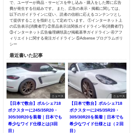
で、ユーザーが商品・サービスを申し込み・購入をした際に広告
費が発生する仕組みです。 また、広告の表示・掲載に関しては、
以下のガイドラインに従い、読者の信頼に応えるコンテンツとし
て提供することを指針として定めています。 ①インターネット上
の広告表示(消費者庁) ②景品表示法関係ガイドライン等(消費者庁)
③インターネット広告倫理綱領及び掲載基準ガイドライン ④アフ
ィリエイトに関する発注ガイドライン ⑤Adsense プログラムポリ
シー
最近書いた記事
ニュース
ニュース
【日本で数台】ポルシェ718
【日本で数台】ポルシェ718
ボクスターに245/35R20・
ボクスターに245/35R20・
305/30R20を装着｜日本でも
305/30R20を装着｜日本でも
希少なワイド仕様とは(3回
希少なワイド仕様とは（２回
目）
目）