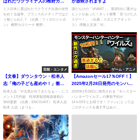
ばれたウクライナ人の椎野カロ
が放映されますよ
リーナ、妻子ある医師との不倫
ミス日本に選ばれたウクライナ出身の女性
謎だらけの「VIVANT」、冒頭5分に重大な
をめぐる論争、フランスのメディアではど
ヒントがあった！ネット衝撃「見つけた人
が発覚！
う報じられた？ （出典：フィガロジャポ
スゲー！」 （出典：スポニチアネック
ン） 椎野カロリーナ 椎野...
ス） 堺雅人主演「VI...
芸能・エンタメ
ゲーム・アニメ
【文春】ダウンタウン・松本人
【Amazonセール17％OFF！】
志「俺の子ども産めや！」衝撃
2025年2月28日発売のモンハン
の事実！
ワイルズ事前予約でメルカリ
松本人志「やる気が出てきたなぁ～」にコ
2025年2月28日に発売される『モンスター
メント1万件超 性加害疑惑報道後初の
ハンターワイルズ』の事前予約が
SNS更新 （出典：ENCOUNT） 松本人志
14％OFFとお得です！ファンにとっては
松本 人志（まつも...
このチャンスを逃す手はあり...