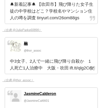
🔔新着記事🔔 【吹田市】飛び降りた女子生
徒の中学校はどこ？学校名やマンション住
人の噂を調査 tinyurl.com/26om88gs
（出典 @JulieParke60899）
融
@thor_assoc
中3女子、2人で一緒に飛び降り自殺か 1
人死亡1人治療中 大阪・吹田 ift.tt/qlg2Cdz
（出典 @thor_assoc）
JasmineCalderon
@JasmineCal6601