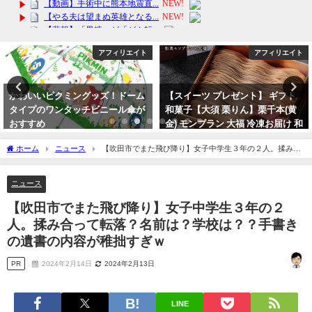
アフィリエイト
アフィリエイト
かわいいピクミングッズ！ドーム
【スイーツ プレゼント】 ギフト
タイプのワンタッチビニール傘が
和菓子【大須 栗りん】栗千本(黄
おすすめ
金) モンブラン 大福 冷凍お届け 和
栗ご褒美 贈り物 誕生日 SNS映え
2024年3月21日
ホーム
ニュース
【吹田市でまた飛び降り】女子中学生３年の２人。揉み合
デイリーランキング
って転落？名前は？学校は？？手書きの遺書の内容が稚拙すぎｗ
2024年3月16日
ニュース
【吹田市でまた飛び降り】女子中学生３年の２
人。揉み合って転落？名前は？学校は？？手書き
の遺書の内容が稚拙すぎｗ
PR
2024年2月14日
2024年2月13日
LINE