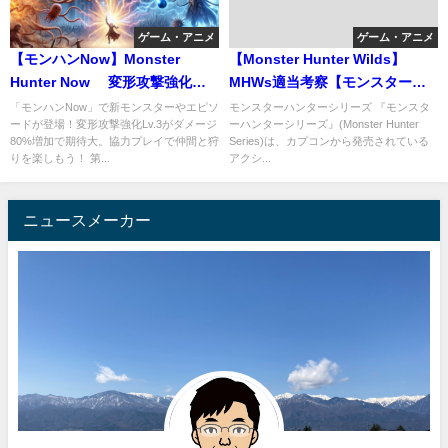
ゲーム・アニメ
ゲーム・アニメ
【モンハンNow】Monster
【Monster Hunter Wilds】
Hunter Now 変形攻撃強化
MHWs適当考察【モンスターハ
Lv.3さすがに強いか？
ンターワイルズ
「モンハンNow」で新モンスターやエピソ
モンスターハンターシリーズ 『モンスタ
ードが登場！変形攻撃強化Lv.3がダメージ
ーハンターシリーズ』(Monster Hunter
80%増加で期待大。協力プレイで仲間と狩
Series)は、カプコンから発売されている
りを楽しもう！ 第...
アクシ...
ニュースメーカー