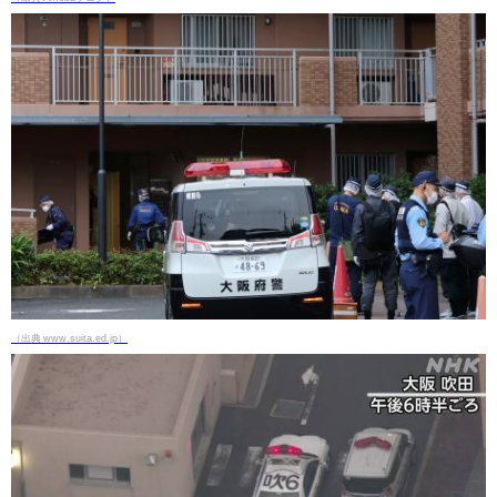
（出典 www.suita.ed.jp）