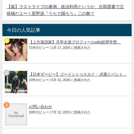
【嵐】ラストライブの裏側。政治利用というか、次期選書で立
候補だよ〜！星野源『うちで踊ろう』二の舞？
今日の人気記事
【上方落語家】月亭太遊プロフィールwiki経歴学歴...
71件のビュー
|
1月 17, 2026 に投稿された
【日本ダービー】ゴーイントゥスカイ・ 武豊とパント...
10件のビュー
|
5月 31, 2026 に投稿された
お問い合わせ
10件のビュー
|
7月 12, 2023 に投稿された