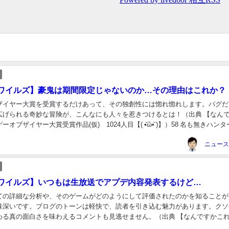
ワイルズ】豪鬼は期間限定じゃないのか…その理由はこれか？
ザイヤー大賞を受賞するだけあって、その独創性には惚れ惚れします。バグだ
広げられる奇妙な冒険が、こんなにも人々を惹きつけるとは！（出典 【なん
オブザイヤー大賞受賞作品(仮) 1024人目【( •᷄ὤ•᷅ )】）58 名も無きハンタ
fd9-Oc...
ワイルズ】いつもは生放送でアプデ内容発表するけど…
ての詳細な分析や、そのゲームがどのようにして評価されたのかを知ることが
味深いです。ブログのトーンは軽快で、読者を引き込む魅力があります。クソ
わる真の面白さを味わえるコメントも見逃せません。（出典 【なんですかこ
ヤー大賞受賞作品(仮) 1024人目【( •᷄...