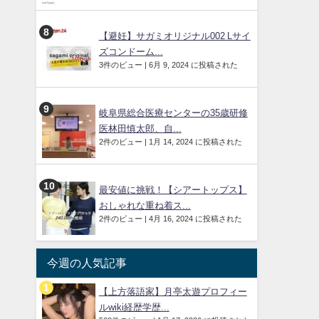
【避妊】サガミオリジナル002 Lサイ
ズコンドーム...
3件のビュー
|
6月 9, 2024 に投稿された
岐阜県総合医療センターの35歳研修
医林田慎太郎、自...
2件のビュー
|
1月 14, 2024 に投稿された
最安値に挑戦！【シアートップス】
おしゃれな重ね着ス...
2件のビュー
|
4月 16, 2024 に投稿された
今週の人気記事
【上方落語家】月亭太遊プロフィー
ルwiki経歴学歴...