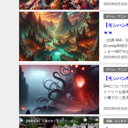
2025年6月16日
ゲーム・アニメ
【モンハン
ｗｗ
（出典 944）100
ID:rmdyR
ンターHR774 (ﾜｯ
2025年6月16日
ゲーム・アニメ
【モンハン
944につい
トーリーを探
ト欄でのご意見もお
2025/05/30(...
2025年6月16日
芸能・エンタメ