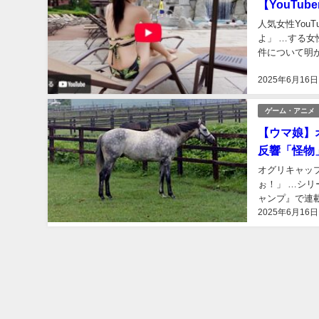
【YouTu
人気女性You
よ」 …する女
件について明かし
ーバー...
2025年6月16日
ゲーム・アニメ
【ウマ娘】
反響「怪物
オグリキャッ
ぉ！」 …シ
ャンプ』で連
2025年6月16日
ャップ オグリキャ