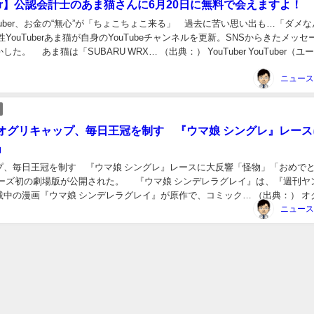
ber】公認会計士のあま猫さんに6月20日に無料で会えますよ！
Tuber、お金の“無心”が「ちょこちょこ来る」 過去に苦い思い出も…「ダメな
性YouTuberあま猫が自身のYouTubeチャンネルを更新。SNSからきたメッセ
た。 あま猫は「SUBARU WRX… （出典：） YouTuber YouTuber（ユ
オグリキャップ、毎日王冠を制す 『ウマ娘 シングレ』レース
」
プ、毎日王冠を制す 『ウマ娘 シングレ』レースに大反響「怪物」「おめで
リーズ初の劇場版が公開された。 『ウマ娘 シンデレラグレイ』は、『週刊ヤ
載中の漫画『ウマ娘 シンデレラグレイ』が原作で、コミック… （出典：） オ
ップ（欧字名:Oguri Cap...