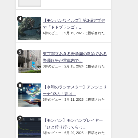
【モンハンワイルズ】第3弾アプデ
で「ドドブランゴ」...
4件のビュー
|
9月 19, 2025 に投稿された
東京都立あきる野学園の教諭である
野澤銀平が電車内で...
3件のビュー
|
2月 15, 2024 に投稿された
【令和のラジオスター】アンジェリ
ーナ1/3の「夢は...
3件のビュー
|
3月 11, 2025 に投稿された
【モンハン】モンハンプレイヤー
「ひと狩り行ってらっ...
3件のビュー
|
6月 29, 2025 に投稿された