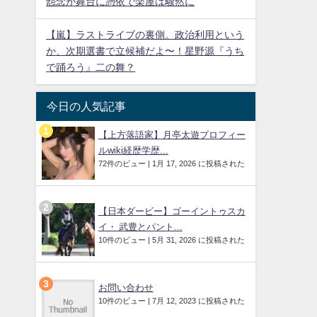
怨念が舞台に憑依で楽屋は騒然に
【嵐】ラストライブの裏側。政治利用という
か、次期選書で立候補だよ〜！星野源『うち
で踊ろう』二の舞？
今日の人気記事
【上方落語家】月亭太遊プロフィー
ルwiki経歴学歴...
72件のビュー
|
1月 17, 2026 に投稿された
【日本ダービー】ゴーイントゥスカ
イ・ 武豊とパント...
10件のビュー
|
5月 31, 2026 に投稿された
お問い合わせ
10件のビュー
|
7月 12, 2023 に投稿された