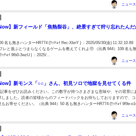
Now】新フィールド「焦熱裂谷」、絶景すぎて狩り忘れたんだ
 名も無きハンターHR774 (ﾜｯﾁｮｲ ffec-XbnY ) ：2025/05/30(金) 11:32:10.89
0tE0フレと遊ぶとつまらなくなるゲームを教えてくれよ🥺 （出典 944）109 名も
ﾁｮｲ 9fb0-3wzU ) ：2025/...
Now】新モンス「○○」さん、初見ソロで地獄を見せてくる件
ての記事をぜひお読みください。この数字が持つさまざまな意味や、その背景に
求しました。読者の皆様からのフィードバックをお待ちしておりますので、コ
寄せください。（出典 944）50 名も無きハンターHR774 (ﾜｯﾁｮｲ 9f9e-o1wl