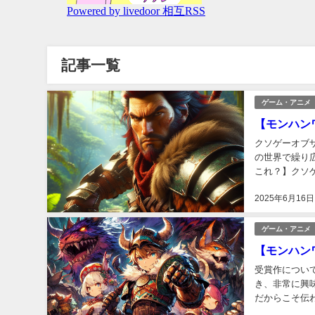
記事一覧
ゲーム・アニメ
【モンハン
クソゲーオブ
の世界で繰り
これ？】クソゲー
HR774 (ﾜｯﾁｮｲ f
2025年6月16日
ゲーム・アニメ
【モンハン
受賞作につい
き、非常に興
だからこそ伝
クソゲーオブザイ