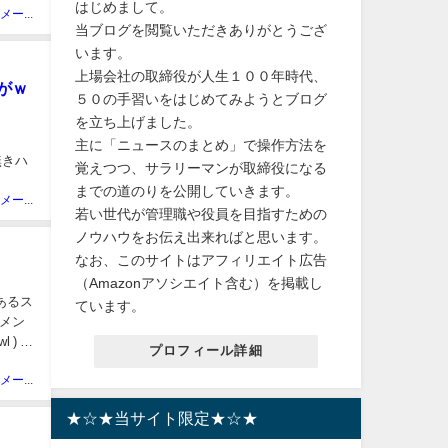
はじめまして。
ニュースメーカー管理人
当ブログを閲覧いただきありがとうござ
います。
上場会社の取締役が人生１００年時代、
がｗ
５０の手習いをはじめてみようとブログ
を立ち上げました。
主に「ニュースのまとめ」で操作方法を
無きハ
覚えつつ、サラリーマンが取締役になる
までの道のりを公開していきます。
ニュースメーカー管理人
若い世代が管理職や役員を目指すための
ノウハウをお伝え出来ればと思います。
なお、このサイトはアフィリエイト広告
（Amazonアソシエイト含む）を掲載し
あるス
ています。
メン
 ) ：
プロフィール詳細
ニュースメーカー管理人
★☆★当サイト限定★☆★