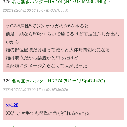
128
名も無きハンターHR774 (ｵｲｺﾗﾐﾈｵ MM8f-UNLj)
：
2023/12/20(水) 06:53:15.07
ID:OJsNzgujM
氷G7-5属性5でジンオウガの☆6をやると
前足→頭なら60秒ぐらいで勝てるけど前足は爪しか出な
いから
頭の部位破壊だけ狙って戦うと大体時間切れになる
頭は弱点だから楽勝かと思ったけど
全然頭にダメージ入らなくて大変だった
129
名も無きハンターHR774 (ｻｻｸｯﾃﾛﾘ Sp47-ls7Q)
：
2023/12/20(水) 09:03:17.44
ID:HtEMuSfZp
>>128
XXだと片手でも簡単に角が折れるのにね。