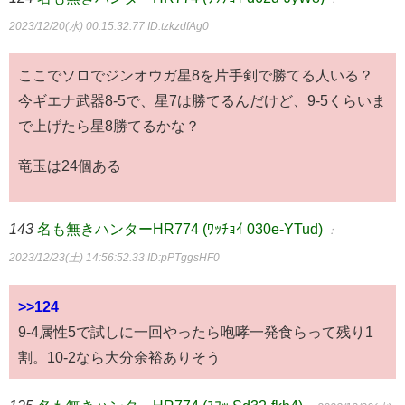
2023/12/20(水) 00:15:32.77
ID:tzkzdfAg0
ここでソロでジンオウガ星8を片手剣で勝てる人いる？
今ギエナ武器8-5で、星7は勝てるんだけど、9-5くらいま
で上げたら星8勝てるかな？
竜玉は24個ある
143
名も無きハンターHR774 (ﾜｯﾁｮｲ 030e-YTud)
：
2023/12/23(土) 14:56:52.33
ID:pPTggsHF0
>>124
9-4属性5で試しに一回やったら咆哮一発食らって残り1
割。10-2なら大分余裕ありそう