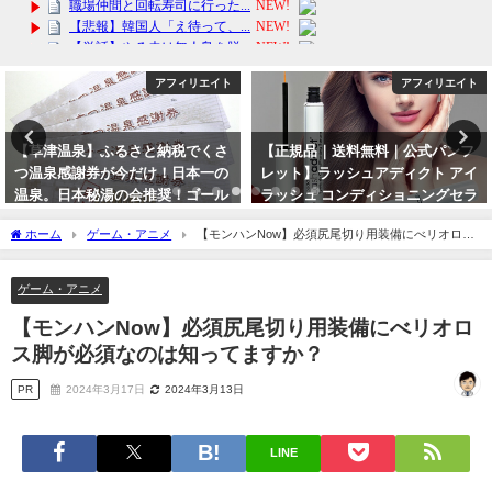
アフィリエイト
アフィリエイト
【正規品｜送料無料｜公式パンフ
母の日にぴったり！早割中の花ギ
レット】ラッシュアディクト アイ
フトを紹介！
ラッシュ コンディショニングセラ
2024年3月31日
ム 5ml まつ毛美容液
ホーム
ゲーム・アニメ
【モンハンNow】必須尻尾切り用装備にべリオロス
2024年4月4日
脚が必須なのは知ってますか？
ゲーム・アニメ
【モンハンNow】必須尻尾切り用装備にべリオロ
ス脚が必須なのは知ってますか？
PR
2024年3月17日
2024年3月13日
LINE