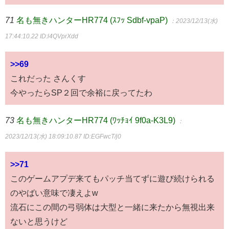
71
名も無きハンターHR774 (ｽﾌｯ Sdbf-vpaP)
：2023/12/13(水)
17:44:10.22
ID:l4QVprXdd
>>69
これだった さんくす
今やったらSP２回で余裕に戻ってたわ
73
名も無きハンターHR774 (ﾜｯﾁｮｲ 9f0a-K3L9)
：
2023/12/13(水) 18:09:10.87
ID:EGFwcT/j0
>>71
このゲームアプデ来てもパッチ当てずに遊び続けられる
のやばい意味で凄えよw
流石にこの間の弓弱体は大型と一緒に来たから無視出来
ないと思うけど