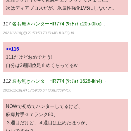
次はディアブロスだが、氷属性強化LV5にしないと。
117
名も無きハンターHR774 (ﾜｯﾁｮｲ c20b-0Ikx)
：
2023/12/18(月) 21:53:53.73
ID:MBHU4FQH0
>>116
111だけどおめでとう!
自分は2週間位足止めくらってるw
112
名も無きハンターHR774 (ﾜｯﾁｮｲ 1628-fkh4)
：
2023/12/18(月) 17:59:36.64
ID:nBrdq9MQ0
NOWで初めてハンターしてるけど、
麻痺片手Ｇ７ランク80、
３週目だけど、４週目は止めたほうが、
いいですか？