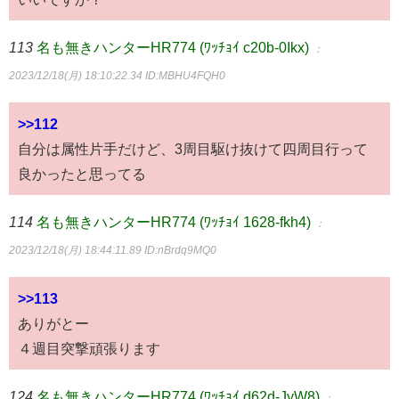
113
名も無きハンターHR774 (ﾜｯﾁｮｲ c20b-0Ikx)
：
2023/12/18(月) 18:10:22.34
ID:MBHU4FQH0
>>112
自分は属性片手だけど、3周目駆け抜けて四周目行って
良かったと思ってる
114
名も無きハンターHR774 (ﾜｯﾁｮｲ 1628-fkh4)
：
2023/12/18(月) 18:44:11.89
ID:nBrdq9MQ0
>>113
ありがとー
４週目突撃頑張ります
124
名も無きハンターHR774 (ﾜｯﾁｮｲ d62d-JyW8)
：