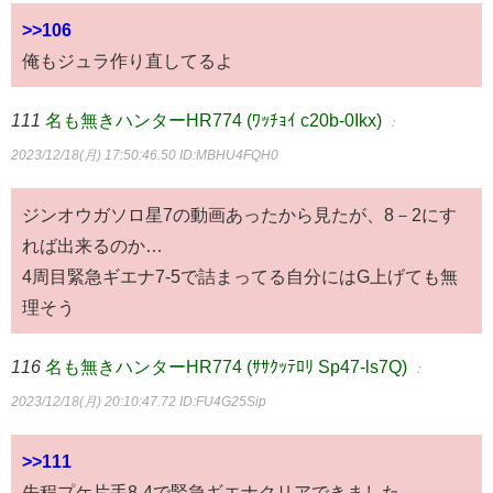
>>106
俺もジュラ作り直してるよ
111
名も無きハンターHR774 (ﾜｯﾁｮｲ c20b-0Ikx)
：
2023/12/18(月) 17:50:46.50
ID:MBHU4FQH0
ジンオウガソロ星7の動画あったから見たが、8－2にす
れば出来るのか…
4周目緊急ギエナ7-5で詰まってる自分にはG上げても無
理そう
116
名も無きハンターHR774 (ｻｻｸｯﾃﾛﾘ Sp47-ls7Q)
：
2023/12/18(月) 20:10:47.72
ID:FU4G25Sip
>>111
先程プケ片手8-4で緊急ギエナクリアできました。