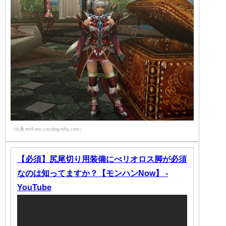
（出典 mhf-ero.cocolog-nifty.com）
【必須】尻尾切り用装備にべリオロス脚が必須
なのは知ってますか？【モンハンNow】 -
YouTube