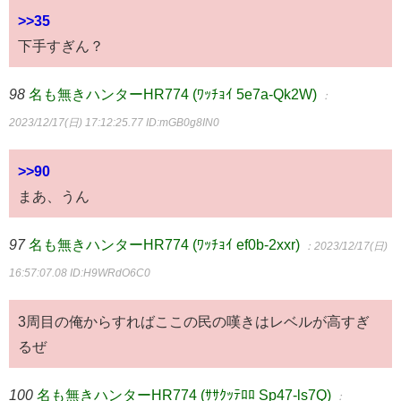
>>35
下手すぎん？
98
名も無きハンターHR774 (ﾜｯﾁｮｲ 5e7a-Qk2W)
：
2023/12/17(日) 17:12:25.77
ID:mGB0g8IN0
>>90
まあ、うん
97
名も無きハンターHR774 (ﾜｯﾁｮｲ ef0b-2xxr)
：2023/12/17(日)
16:57:07.08
ID:H9WRdO6C0
3周目の俺からすればここの民の嘆きはレベルが高すぎ
るぜ
100
名も無きハンターHR774 (ｻｻｸｯﾃﾛﾛ Sp47-ls7Q)
：