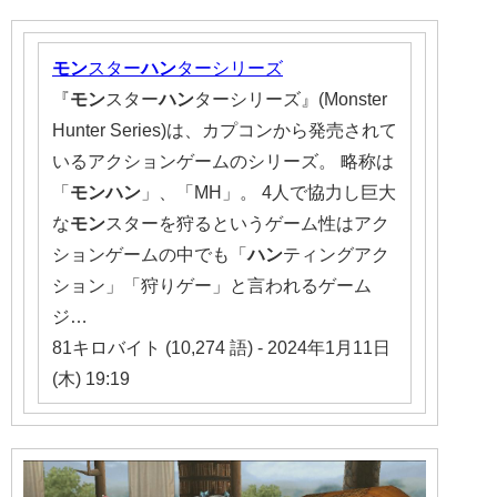
モン
スター
ハン
ターシリーズ
『
モン
スター
ハン
ターシリーズ』(Monster
Hunter Series)は、カプコンから発売されて
いるアクションゲームのシリーズ。 略称は
「
モンハン
」、「MH」。 4人で協力し巨大
な
モン
スターを狩るというゲーム性はアク
ションゲームの中でも「
ハン
ティングアク
ション」「狩りゲー」と言われるゲーム
ジ…
81キロバイト (10,274 語) - 2024年1月11日
(木) 19:19