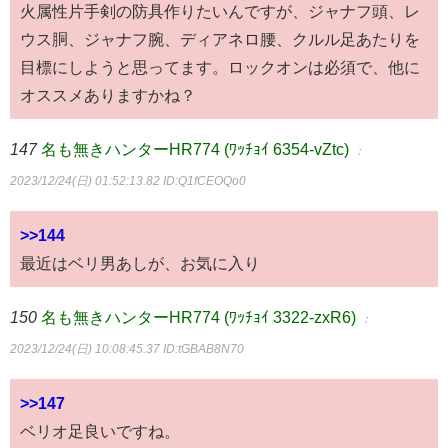
火属性片手剣の防具作りたいんですが、ジャナフ頭、レ
ウス胴、ジャナフ腕、ディアネロ腰、クルル足あたりを
目標にしようと思ってます。ロックオンは必須で、他に
オススメありますかね？
147
名も無きハンターHR774 (ﾜｯﾁｮｲ 6354-vZtc)
：
2023/12/24(日) 01:52:13.82
ID:Q1fCEOQo0
>>144
最近はベリ男あしが、お気に入り
150
名も無きハンターHR774 (ﾜｯﾁｮｲ 3322-zxR6)
：
2023/12/24(日) 10:08:45.37
ID:tGBAB8N70
>>147
ベリオ足良いですね。