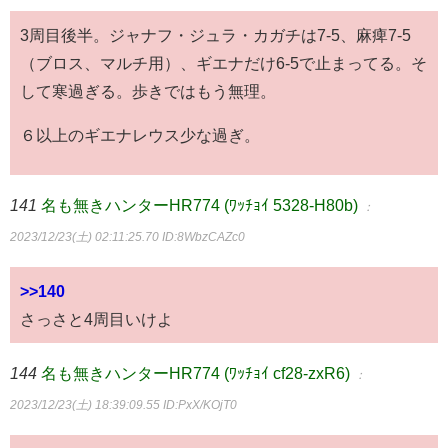
3周目後半。ジャナフ・ジュラ・カガチは7-5、麻痺7-5
（ブロス、マルチ用）、ギエナだけ6-5で止まってる。そ
して寒過ぎる。歩きではもう無理。
６以上のギエナレウス少な過ぎ。
141
名も無きハンターHR774 (ﾜｯﾁｮｲ 5328-H80b)
：
2023/12/23(土) 02:11:25.70
ID:8WbzCAZc0
>>140
さっさと4周目いけよ
144
名も無きハンターHR774 (ﾜｯﾁｮｲ cf28-zxR6)
：
2023/12/23(土) 18:39:09.55
ID:PxX/KOjT0