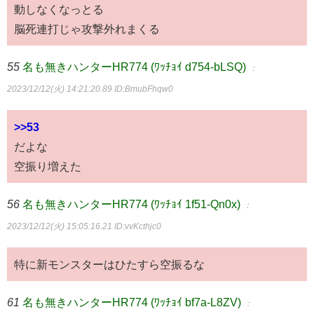
動しなくなっとる
脳死連打じゃ攻撃外れまくる
55
名も無きハンターHR774 (ﾜｯﾁｮｲ d754-bLSQ)
：
2023/12/12(火) 14:21:20.89
ID:BmubFhqw0
>>53
だよな
空振り増えた
56
名も無きハンターHR774 (ﾜｯﾁｮｲ 1f51-Qn0x)
：
2023/12/12(火) 15:05:16.21
ID:vvKcthjc0
特に新モンスターはひたすら空振るな
61
名も無きハンターHR774 (ﾜｯﾁｮｲ bf7a-L8ZV)
：