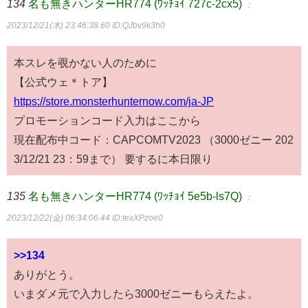
134
名も無きハンターHR774 (ﾜｯﾁｮｲ 727c-2cx5)
：
2023/12/21(木) 23:46:38.60
ID:QJbv9k3h0
本スレを覗かない人のために
【公式ウェ＊トア】
https://store.monsterhunternow.com/ja-JP
プロモーションコード入力はここから
現在配布中コード：CAPCOMTV2023 （3000ゼニー 202
3/12/21 23：59まで） 要するに本日限り
135
名も無きハンターHR774 (ﾜｯﾁｮｲ 5e5b-ls7Q)
：
2023/12/22(金) 06:34:06.44
ID:texXPzoe0
>>134
ありがとう。
いまダメ元で入力したら3000ゼニーもらえたよ。