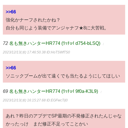
>>66
強化かナーフされたかね？
自分も同じよう装備でアンジャナフ★8に大苦戦。
72
名も無きハンターHR774 (ﾜｯﾁｮｲ d754-bLSQ)
：
2023/12/13(水) 17:46:50.38
ID:HoTSWfTS0
>>66
ソニックブームが出て遠くでも当たるようにしてほしい
69
名も無きハンターHR774 (ﾜｯﾁｮｲ 9f0a-K3L9)
：
2023/12/13(水) 16:15:27.68
ID:EGFwcT/j0
あれ？昨日のアプデでSP最期の不発修正されたんじゃな
かったっけ まだ修正不足ってことかい