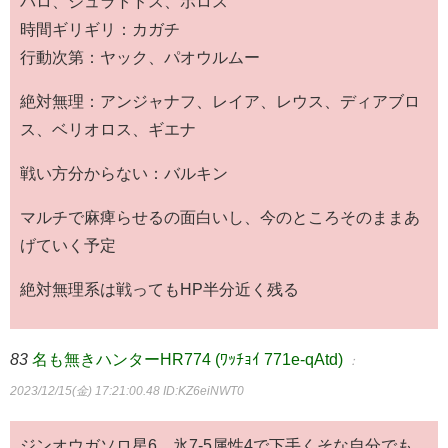
バロ、ジュラトドス、ボロス
時間ギリギリ：カガチ
行動次第：ヤック、パオウルムー
絶対無理：アンジャナフ、レイア、レウス、ディアブロ
ス、ベリオロス、ギエナ
戦い方分からない：バルキン
マルチで麻痺らせるの面白いし、今のところそのままあ
げていく予定
絶対無理系は戦ってもHP半分近く残る
83
名も無きハンターHR774 (ﾜｯﾁｮｲ 771e-qAtd)
：
2023/12/15(金) 17:21:00.48
ID:KZ6eiNWT0
ジンオウガソロ星6、氷7-5属性4で下手くそな自分でも