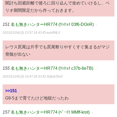
闇討ち回避距離で後ろに回り込んで攻めていけるし、ベ
リオ期間限定だから作っておきます。
151
名も無きハンターHR774 (ﾜｯﾁｮｲ 03f6-DOnR)
：
2023/12/24(日) 13:57:16.43
ID:eus/RIIL0
レウス尻尾は片手でも尻尾斬りやすくすぐ集まるがマジ
骨髄が出ない
155
名も無きハンターHR774 (ﾜｯﾁｮｲ c37b-6eTB)
：
2023/12/24(日) 16:47:24.33
ID:3QksbTjm0
>>151
G9-5まで育てたけど地獄だったわ
157
名も無きハンターHR774 (ﾍﾞｰｲﾓ MMff-krot)
：