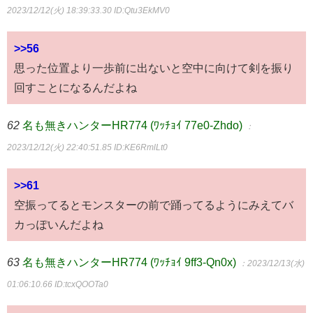
2023/12/12(火) 18:39:33.30
ID:Qtu3EkMV0
>>56
思った位置より一歩前に出ないと空中に向けて剣を振り
回すことになるんだよね
62
名も無きハンターHR774 (ﾜｯﾁｮｲ 77e0-Zhdo)
：
2023/12/12(火) 22:40:51.85
ID:KE6RmlLt0
>>61
空振ってるとモンスターの前で踊ってるようにみえてバ
カっぽいんだよね
63
名も無きハンターHR774 (ﾜｯﾁｮｲ 9ff3-Qn0x)
：2023/12/13(水)
01:06:10.66
ID:tcxQOOTa0