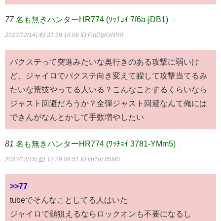
77
名も無きハンターHR774 (ﾜｯﾁｮｲ 7f6a-jDB1)
：
2023/12/14(木) 21:39:16.08
ID:FmDgKxNR0
バクステって突進みたいな奥行きのある攻撃に弱いけ
ど、ジャイロでバクステ向き変えて躱して攻撃当てるみ
たいな荒技やってる人いる？こんなことするくらいなら
ジャスト回避だろうか？全弾ジャスト回避なんて俺には
できんがなんとかして手数増やしたい
81
名も無きハンターHR774 (ﾜｯﾁｮｲ 3781-YMm5)
：
2023/12/15(金) 12:29:08.51
ID:yn1pL85M0
>>77
tubeでそんなことしてる人はいた
ジャイロで顔狙えるならロックオンも不要になるし