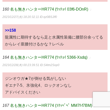
160
名も無きハンターHR774 (ﾜｯﾁｮｲ 03f6-DOnR)
：
2023/12/27(水) 18:20:32.11
ID:qz0BSJ/f0
>>158
龍属性に期待するなら足と水属性装備に腰部分余ってる
からレイ亜腰付けるかな？レベル
164
名も無きハンターHR774 (ﾜｯﾁｮｲ 5366-Xsdq)
：
2023/12/28(木) 00:23:39.51
ID:S4tm2Sop0
ジンオウガ★7が倒せる気がしない
ギエナ7-5、氷強化4、ロックオンなし
アドバイスください
167
名も無きハンターHR774 (ﾗｸｯﾍﾟﾍﾟ MM7f-f7BM)
：