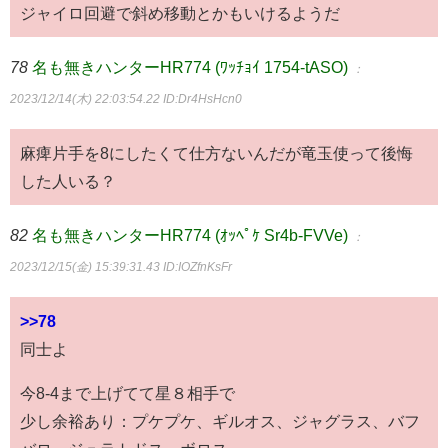
ジャイロ回避で斜め移動とかもいけるようだ
78
名も無きハンターHR774 (ﾜｯﾁｮｲ 1754-tASO)
：
2023/12/14(木) 22:03:54.22
ID:Dr4HsHcn0
麻痺片手を8にしたくて仕方ないんだが竜玉使って後悔
した人いる？
82
名も無きハンターHR774 (ｵｯﾍﾟｹ Sr4b-FVVe)
：
2023/12/15(金) 15:39:31.43
ID:IOZfnKsFr
>>78
同士よ
今8-4まで上げてて星８相手で
少し余裕あり：プケプケ、ギルオス、ジャグラス、バフ