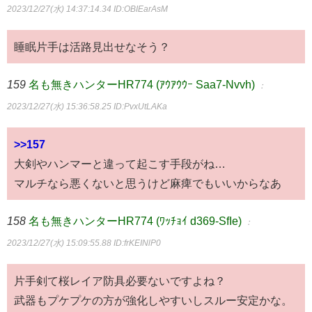
2023/12/27(水) 14:37:14.34
ID:OBIEarAsM
睡眠片手は活路見出せなそう？
159
名も無きハンターHR774 (ｱｳｱｳｳｰ Saa7-Nvvh)
：
2023/12/27(水) 15:36:58.25
ID:PvxUtLAKa
>>157
大剣やハンマーと違って起こす手段がね…
マルチなら悪くないと思うけど麻痺でもいいからなあ
158
名も無きハンターHR774 (ﾜｯﾁｮｲ d369-SfIe)
：
2023/12/27(水) 15:09:55.88
ID:frKEINlP0
片手剣て桜レイア防具必要ないですよね？
武器もプケプケの方が強化しやすいしスルー安定かな。