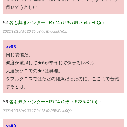
倒せてうれしい
84
名も無きハンターHR774 (ｻｻｸｯﾃﾛﾘ Sp4b-+LQc)
：
2023/12/15(金) 20:25:52.48
ID:gcqql7nCp
>>83
同じ装備だ。
何度か被弾して★6が辛うじて倒せるレベル。
大連続ソロでの★7は無理。
ダブルクロスではただの雑魚だったのに、ここまで苦戦
するとは。
86
名も無きハンターHR774 (ﾜｯﾁｮｲ 6285-X1tn)
：
2023/12/16(土) 00:17:24.75
ID:PBWEhm9Q0
>>83