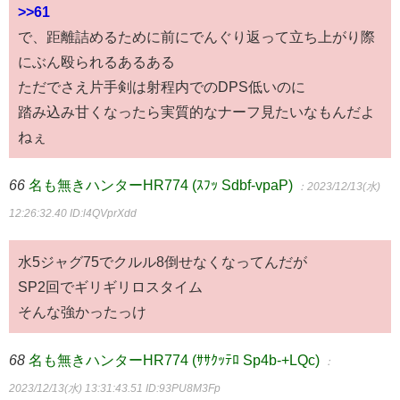
>>61
で、距離詰めるために前にでんぐり返って立ち上がり際
にぶん殴られるあるある
ただでさえ片手剣は射程内でのDPS低いのに
踏み込み甘くなったら実質的なナーフ見たいなもんだよ
ねぇ
66
名も無きハンターHR774 (ｽﾌｯ Sdbf-vpaP)
：2023/12/13(水)
12:26:32.40
ID:l4QVprXdd
水5ジャグ75でクルル8倒せなくなってんだが
SP2回でギリギリロスタイム
そんな強かったっけ
68
名も無きハンターHR774 (ｻｻｸｯﾃﾛ Sp4b-+LQc)
：
2023/12/13(水) 13:31:43.51
ID:93PU8M3Fp