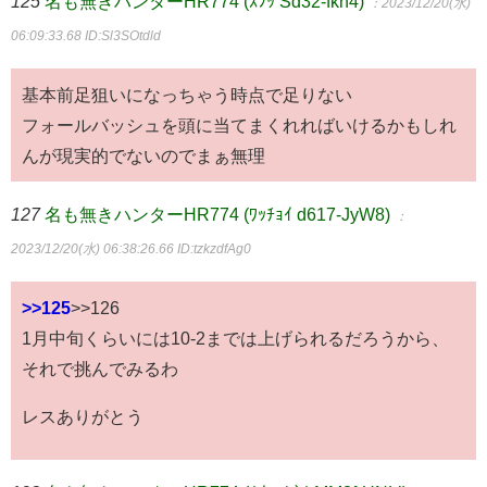
125
名も無きハンターHR774 (ｽﾌｯ Sd32-fkh4)
：2023/12/20(水)
06:09:33.68
ID:Sl3SOtdld
基本前足狙いになっちゃう時点で足りない
フォールバッシュを頭に当てまくれればいけるかもしれ
んが現実的でないのでまぁ無理
127
名も無きハンターHR774 (ﾜｯﾁｮｲ d617-JyW8)
：
2023/12/20(水) 06:38:26.66
ID:tzkzdfAg0
>>125
>>126
1月中旬くらいには10-2までは上げられるだろうから、
それで挑んでみるわ
レスありがとう