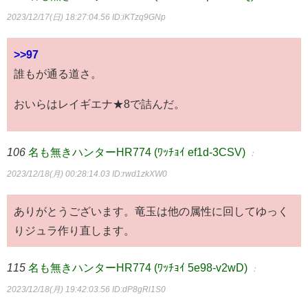
2023/12/17(日) 18:27:04.56
ID:iKTzq9GNp
>>97
誰もが通る道さ。
おいらはレイギエナ★8で詰んだ。
106
名も無きハンターHR774 (ﾜｯﾁｮｲ ef1d-3CSV)
：
2023/12/18(月) 00:28:14.03
ID:rwd1zkXW0
ありがとうございます。竜玉は他の属性に回してゆっく
りジュラ作り直します。
115
名も無きハンターHR774 (ﾜｯﾁｮｲ 5e98-v2wD)
：
2023/12/18(月) 19:42:03.56
ID:dP8gRl1S0