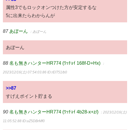
属性3でもロックオンつけた方が安定するな
5に出来たらわからんが
87
あぼーん
：あぼーん
あぼーん
88
名も無きハンターHR774 (ﾜｯﾁｮｲ 168f-D+Hx)
：
2023/12/16(土) 07:54:03.86
ID:rElT51/b0
>>87
すげえポイント貯まる
90
名も無きハンターHR774 (ﾜｯﾁｮｲ 4b28-x+z/)
：2023/12/16(土)
11:05:52.88
ID:uZ5DBrMf0