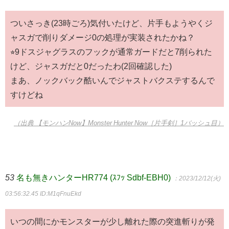
ついさっき(23時ごろ)気付いたけど、片手もようやくジ
ャスガで削りダメージ0の処理が実装されたかね？
⭐︎9ドスジャグラスのフックが通常ガードだと7削られた
けど、ジャスガだと0だったわ(2回確認した)
まあ、ノックバック酷いんでジャストバクステするんで
すけどね
（出典 【モンハンNow】Monster Hunter Now［片手剣］1バッシュ目）
53
名も無きハンターHR774 (ｽﾌｯ Sdbf-EBH0)
：2023/12/12(火)
03:56:32.45
ID:M1qFnuEkd
いつの間にかモンスターが少し離れた際の突進斬りが発