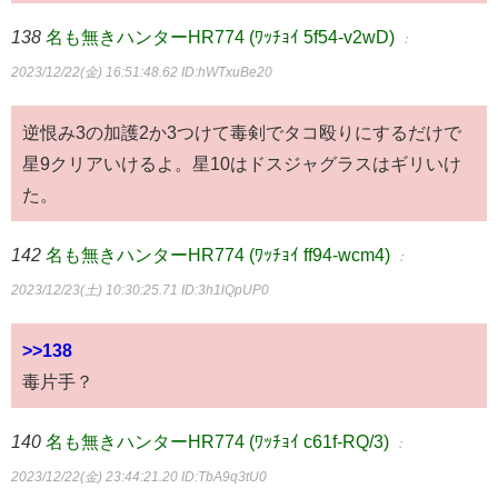
138
名も無きハンターHR774 (ﾜｯﾁｮｲ 5f54-v2wD)
：
2023/12/22(金) 16:51:48.62
ID:hWTxuBe20
逆恨み3の加護2か3つけて毒剣でタコ殴りにするだけで
星9クリアいけるよ。星10はドスジャグラスはギリいけ
た。
142
名も無きハンターHR774 (ﾜｯﾁｮｲ ff94-wcm4)
：
2023/12/23(土) 10:30:25.71
ID:3h1lQpUP0
>>138
毒片手？
140
名も無きハンターHR774 (ﾜｯﾁｮｲ c61f-RQ/3)
：
2023/12/22(金) 23:44:21.20
ID:TbA9q3tU0