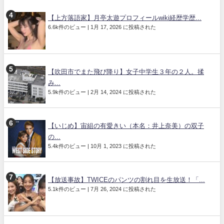
【上方落語家】月亭太遊プロフィールwiki経歴学歴...
6.6k件のビュー
|
1月 17, 2026 に投稿された
【吹田市でまた飛び降り】女子中学生３年の２人。揉
み...
5.9k件のビュー
|
2月 14, 2024 に投稿された
【いじめ】宙組の有愛きい（本名：井上奈美）の双子
の...
5.4k件のビュー
|
10月 1, 2023 に投稿された
【放送事故】TWICEのパンツの割れ目を生放送！「...
5.1k件のビュー
|
7月 26, 2024 に投稿された