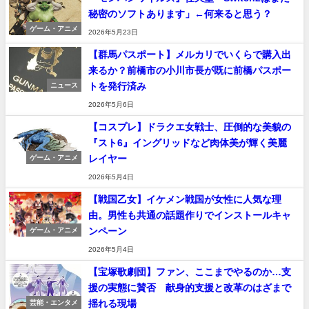
秘密のソフトあります」←何来ると思う？
ゲーム・アニメ
2026年5月23日
【群馬パスポート】メルカリでいくらで購入出
来るか？前橋市の小川市長が既に前橋パスポー
トを発行済み
ニュース
2026年5月6日
【コスプレ】ドラクエ女戦士、圧倒的な美貌の
『スト6』イングリッドなど肉体美が輝く美麗
レイヤー
ゲーム・アニメ
2026年5月4日
【戦国乙女】イケメン戦国が女性に人気な理
由。男性も共通の話題作りでインストールキャ
ンペーン
ゲーム・アニメ
2026年5月4日
【宝塚歌劇団】ファン、ここまでやるのか…支
援の実態に賛否 献身的支援と改革のはざまで
揺れる現場
芸能・エンタメ