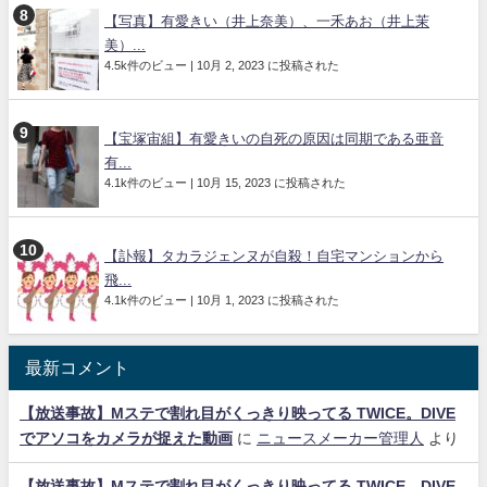
【写真】有愛きい（井上奈美）、一禾あお（井上茉
美）...
4.5k件のビュー
|
10月 2, 2023 に投稿された
【宝塚宙組】有愛きいの自死の原因は同期である亜音
有...
4.1k件のビュー
|
10月 15, 2023 に投稿された
【訃報】タカラジェンヌが自殺！自宅マンションから
飛...
4.1k件のビュー
|
10月 1, 2023 に投稿された
最新コメント
【放送事故】Mステで割れ目がくっきり映ってる TWICE。DIVE
でアソコをカメラが捉えた動画
に
ニュースメーカー管理人
より
【放送事故】Mステで割れ目がくっきり映ってる TWICE。DIVE