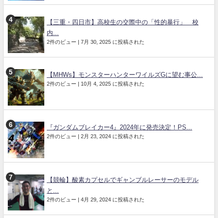
【三重・四日市】高校生の交際中の「性的暴行」 校
内...
2件のビュー
|
7月 30, 2025 に投稿された
【MHWs】モンスターハンターワイルズGに望む事公...
2件のビュー
|
10月 4, 2025 に投稿された
『ガンダムブレイカー4』2024年に発売決定！PS...
2件のビュー
|
2月 23, 2024 に投稿された
【競輪】酸素カプセルでギャンブルレーサーのモデル
と...
2件のビュー
|
4月 29, 2024 に投稿された