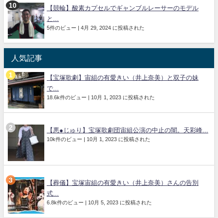
【競輪】酸素カプセルでギャンブルレーサーのモデル
と...
5件のビュー
|
4月 29, 2024 に投稿された
人気記事
【宝塚歌劇】宙組の有愛きい（井上奈美）と双子の妹
で...
18.6k件のビュー
|
10月 1, 2023 に投稿された
【悪●じゅり】宝塚歌劇団宙組公演の中止の闇。天彩峰...
10k件のビュー
|
10月 1, 2023 に投稿された
【葬儀】宝塚宙組の有愛きい（井上奈美）さんの告別
式...
6.8k件のビュー
|
10月 5, 2023 に投稿された