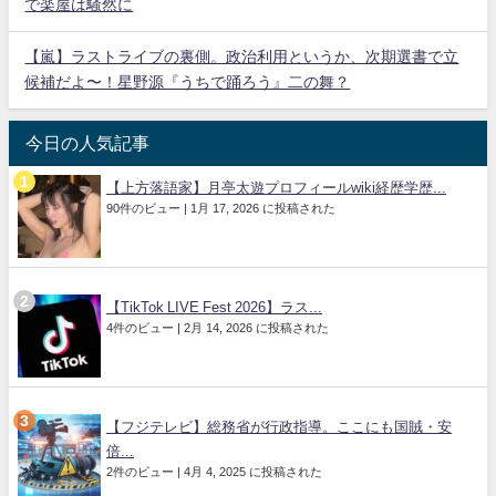
で楽屋は騒然に
【嵐】ラストライブの裏側。政治利用というか、次期選書で立
候補だよ〜！星野源『うちで踊ろう』二の舞？
今日の人気記事
【上方落語家】月亭太遊プロフィールwiki経歴学歴...
90件のビュー
|
1月 17, 2026 に投稿された
【TikTok LIVE Fest 2026】ラス...
4件のビュー
|
2月 14, 2026 に投稿された
【フジテレビ】総務省が行政指導。ここにも国賊・安
倍...
2件のビュー
|
4月 4, 2025 に投稿された