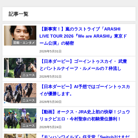
記事一覧
【新事実！】嵐のラストライブ「ARASHI
LIVE TOUR 2026『We are ARASHI』東京ド
ーム公演」の秘密
芸能・エンタメ
2026年5月31日
【日本ダービー】ゴーイントゥスカイ・ 武豊
とパントルナイーフ・ルメールの７枠流し
ニュース
2026年5月31日
【日本ダービー】AI予想ではゴーイントゥスカ
イが優勝します。
ニュース
2026年5月30日
【動画】オークス・JRA史上初の快挙！ジュウ
リョクピエロ・今村聖奈の初騎乗位勝利！
ニュース
2026年5月24日
『モンハンワイルズ』任天堂「Switch2はまだ