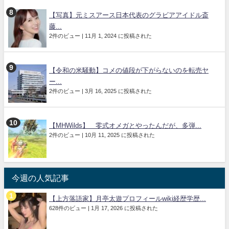
【写真】元ミスアース日本代表のグラビアアイドル斎
藤...
2件のビュー
|
11月 1, 2024 に投稿された
【令和の米騒動】コメの値段が下がらないのを転売ヤ
ー...
2件のビュー
|
3月 16, 2025 に投稿された
【MHWilds】 零式オメガとやったんだが、多弾...
2件のビュー
|
10月 11, 2025 に投稿された
今週の人気記事
【上方落語家】月亭太遊プロフィールwiki経歴学歴...
628件のビュー
|
1月 17, 2026 に投稿された