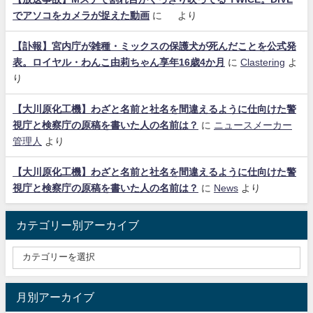
でアソコをカメラが捉えた動画
に
より
【訃報】宮内庁が雑種・ミックスの保護犬が死んだことを公式発
表。ロイヤル・わんこ由莉ちゃん享年16歳4か月
に
Clastering
よ
り
【大川原化工機】わざと名前と社名を間違えるように仕向けた警
視庁と検察庁の原稿を書いた人の名前は？
に
ニュースメーカー
管理人
より
【大川原化工機】わざと名前と社名を間違えるように仕向けた警
視庁と検察庁の原稿を書いた人の名前は？
に
News
より
カテゴリー別アーカイブ
月別アーカイブ