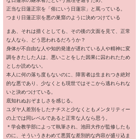
正当な日蓮正宗を「俗にいう日蓮宗」と罵っている。
つまり日蓮正宗を悪の巣窟のように決めつけている
まあ、それは措くとしても、その後の文面を見て、正常
な人なら、どう思われるだろうか？
身体が不自由な人や知的発達が遅れている人や精神に変
調をきたした人は、悪いことをした因果に囚われたため
としか読めない。
本人に何の落ち度もないのに、障害者は生まれつき絶対
的な悪であり、少なくとも現世ではそこから逃れられな
いと決めつけている。
底知れぬおぞましさを感じる。
ユダヤ人差別をしたナチスと少なくともメンタリティー
の上では同レベルであると正常な人なら思う。
＊学会教学部によって執筆され、池田大作が監修したも
のに、そういうきわめて悪質な差別的な内容が盛り込ま