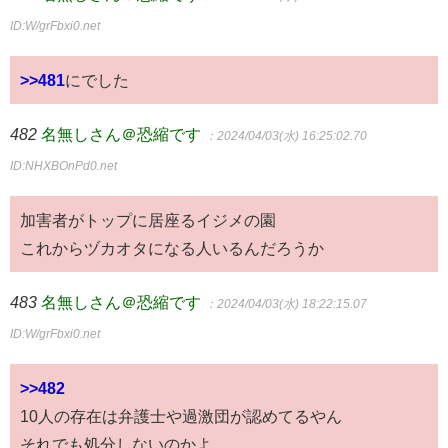
ID:W/grFbxi0.net
>>481
にでした
482
名無しさん＠恐縮です
：2024/04/03(水) 16:25:02.70
ID:NHXBOnPd0.net
加害者がトップに居座るイジメの園
これからヅカオタになる人いるんだろうか
483
名無しさん＠恐縮です
：2024/04/03(水) 18:22:15.07
ID:W/grFbxi0.net
>>482
10人の存在は弁護士や過激団が認めてるやん
それでも処分しないのかよ