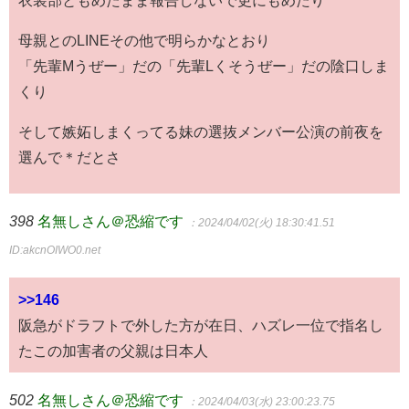
母親とのLINEその他で明らかなとおり
「先輩Mうぜー」だの「先輩Lくそうぜー」だの陰口しま
くり
そして嫉妬しまくってる妹の選抜メンバー公演の前夜を
選んで＊だとさ
398
名無しさん＠恐縮です
：2024/04/02(火) 18:30:41.51
ID:akcnOIWO0.net
>>146
阪急がドラフトで外した方が在日、ハズレ一位で指名し
たこの加害者の父親は日本人
502
名無しさん＠恐縮です
：2024/04/03(水) 23:00:23.75