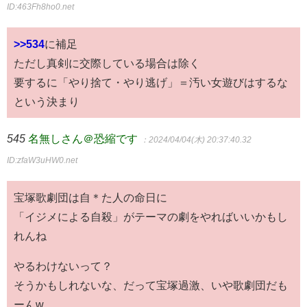
ID:463Fh8ho0.net
>>534
に補足
ただし真剣に交際している場合は除く
要するに「やり捨て・やり逃げ」＝汚い女遊びはするな
という決まり
545
名無しさん＠恐縮です
：2024/04/04(木) 20:37:40.32
ID:zfaW3uHW0.net
宝塚歌劇団は自＊た人の命日に
「イジメによる自殺」がテーマの劇をやればいいかもし
れんね
やるわけないって？
そうかもしれないな、だって宝塚過激、いや歌劇団だも
ーんw