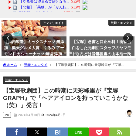
アフィリエイト
芸能・エンタメ
【国内製造】ミックスナッツ 無添
【宝塚】念書と口止め料！衝撃告
加 楽天グルメ大賞 くるみ アー
白をした元劇団スタッフのヤマモ
モンド カシューナッツ 無塩 添加
トさんとは音響担当の山本浩一氏
物不使用 植物油不使用
か？
ホーム
芸能・エンタメ
【宝塚歌劇団】この時期に天彩峰里が『宝塚
2024年3月17日
2023年10月15日
GRAPH』で「ヘアアイロンを持っていこうかな（笑）」発言！
芸能・エンタメ
【宝塚歌劇団】この時期に天彩峰里が『宝塚
GRAPH』で「ヘアアイロンを持っていこうかな
（笑）」発言！
PR
2024年4月10日
2024年4月9日
LINE