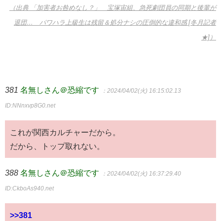
（出典 「加害者お咎めなし？」 宝塚宙組、急死劇団員の同期と後輩が
退団… パワハラ上級生は残留＆処分ナシの圧倒的な違和感 [冬月記者
★]）
381
名無しさん＠恐縮です
：2024/04/02(火) 16:15:02.13
ID:NNnxvp8G0.net
これが関西カルチャーだから。
だから、トップ取れない。
388
名無しさん＠恐縮です
：2024/04/02(火) 16:37:29.40
ID:CkboAs940.net
>>381