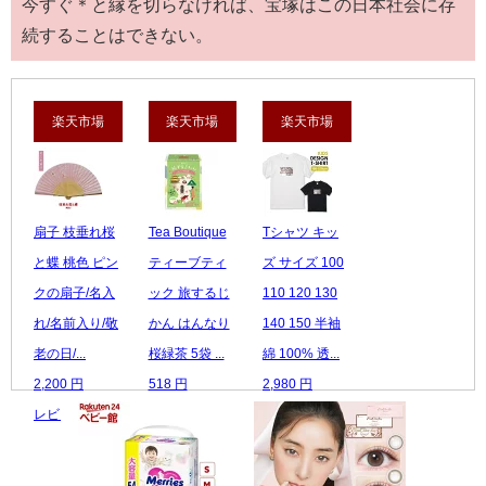
今すぐ＊と縁を切らなければ、宝塚はこの日本社会に存
続することはできない。
楽天市場
楽天市場
楽天市場
扇子 枝垂れ桜
Tea Boutique
Tシャツ キッ
と蝶 桃色 ピン
ティーブティ
ズ サイズ 100
クの扇子/名入
ック 旅するじ
110 120 130
れ/名前入り/敬
かん はんなり
140 150 半袖
老の日/...
桜緑茶 5袋 ...
綿 100% 透...
2,200 円
518 円
2,980 円
レビュー数：0
レビュー数：0
レビュー数：0