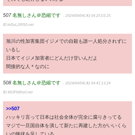
507
名無しさん＠恐縮です
：2024/04/04(木) 04:25:03.25
ID:mDuL2Rl50.net
旭川の性加害集団イジメでの自殺も誰一人処分されずに
いるし
日本てイジメ加害者にどんだけ甘いんだよ
間接的な人＊なのに
508
名無しさん＠恐縮です
：2024/04/04(木) 04:41:13.24
ID:463Fh8ho0.net
>>507
ハッキリ言って日本は社会全体が完全に腐りきってる
マジで一旦国自体を潰して新たに再建した方がいいくら
いの惨状を呈している