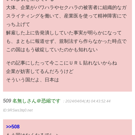
大体、企業がパワハラやセクハラの被害者に組織的なガ
スライティングを働いて、産業医を使って精神障害にで
っち上げて
解雇した上に告発潰ししていた事実が明らかになって
も、まともに報道せず、規制法すら作らなかった時点で
この国はもう破綻していたのかも知れない
その記事にしたって今ここにＵＲＬ貼れないからね
企業が妨害してるんだろうけど
そういう国だよ、日本は
509
名無しさん＠恐縮です
：2024/04/04(木) 04:43:52.44
ID:9RSws3tq0.net
>>508
もう国はなくなるでしょ