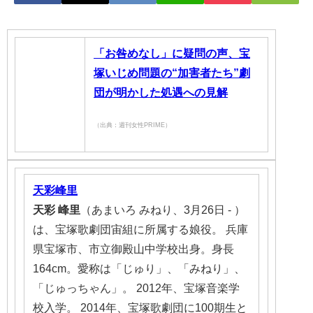
「お咎めなし」に疑問の声、宝
塚いじめ問題の“加害者たち”劇
団が明かした処遇への見解
（出典：週刊女性PRIME）
天彩峰里
天彩
峰里
（あまいろ みねり、3月26日 - ）
は、宝塚歌劇団宙組に所属する娘役。 兵庫
県宝塚市、市立御殿山中学校出身。身長
164cm。愛称は「じゅり」、「みねり」、
「じゅっちゃん」。 2012年、宝塚音楽学
校入学。 2014年、宝塚歌劇団に100期生と