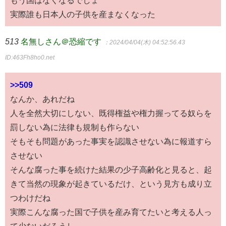
実際誰も日本人の子供を産まなくなった
513
名無しさん＠恐縮です
：2024/04/04(木) 04:52:56.43
ID:463Fh8ho0.net
>>509
なんか、あれだね
人を全然大切にしない、既得権益や権力握ってる奴らを
罰しない為に法律も規制も作らない
そもそも問題があった事実を認識させない為に報道すら
させない
そんな腐った事を続けた結果の少子高齢化と見ると、起
きて当然の現象が起きているだけ、という見方も成り立
つわけだね
実際こんな腐った国で子供を産み育てたいと考える人っ
て少ないだろうし