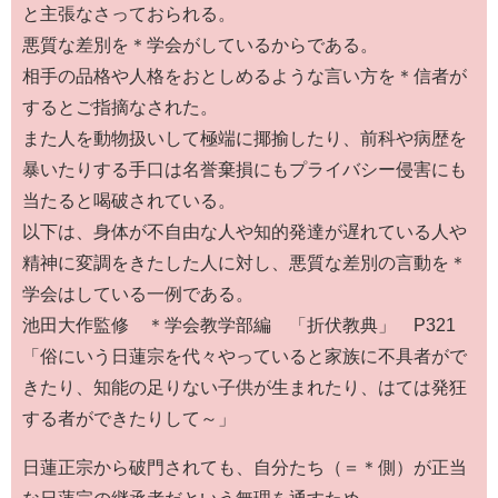
と主張なさっておられる。
悪質な差別を＊学会がしているからである。
相手の品格や人格をおとしめるような言い方を＊信者が
するとご指摘なされた。
また人を動物扱いして極端に揶揄したり、前科や病歴を
暴いたりする手口は名誉棄損にもプライバシー侵害にも
当たると喝破されている。
以下は、身体が不自由な人や知的発達が遅れている人や
精神に変調をきたした人に対し、悪質な差別の言動を＊
学会はしている一例である。
池田大作監修 ＊学会教学部編 「折伏教典」 P321
「俗にいう日蓮宗を代々やっていると家族に不具者がで
きたり、知能の足りない子供が生まれたり、はては発狂
する者ができたりして～」
日蓮正宗から破門されても、自分たち（＝＊側）が正当
な日蓮宗の継承者だという無理を通すため、