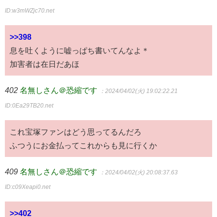
ID:w3mWZjc70.net
>>398
息を吐くように嘘っぱち書いてんなよ＊
加害者は在日だあほ
402
名無しさん＠恐縮です
：2024/04/02(火) 19:02:22.21
ID:0Ea29TB20.net
これ宝塚ファンはどう思ってるんだろ
ふつうにお金払ってこれからも見に行くか
409
名無しさん＠恐縮です
：2024/04/02(火) 20:08:37.63
ID:c09Xeapi0.net
>>402