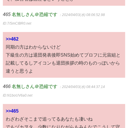
465
名無しさん＠恐縮です
：2024/04/03(水) 08:06:52.98
ID:7/SmClBR0.net
>>462
同期の方はわからないけど
下級生の方は退団発表後即SNS始めてプロフに元宙組と
記載してるしアイコンも退団挨拶の時のものっぽいから
違うと思うよ
466
名無しさん＠恐縮です
：2024/04/03(水) 08:44:37.14
ID:N1boUV6a0.net
>>465
わざわざそこまで追ってるあなたも凄いね
でもヅカヲタ、少数になりながらもみんなでこうして守