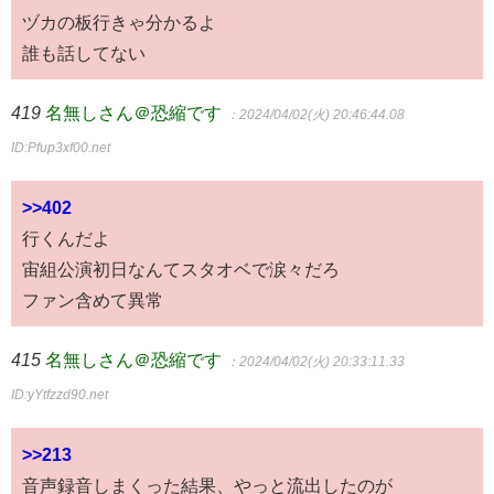
ヅカの板行きゃ分かるよ
誰も話してない
419
名無しさん＠恐縮です
：2024/04/02(火) 20:46:44.08
ID:Pfup3xf00.net
>>402
行くんだよ
宙組公演初日なんてスタオベで涙々だろ
ファン含めて異常
415
名無しさん＠恐縮です
：2024/04/02(火) 20:33:11.33
ID:yYtfzzd90.net
>>213
音声録音しまくった結果、やっと流出したのが