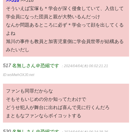
そういえば宝塚も＊学会が深く侵食していて、入信して
学会員になった団員と親が大勢いるんだっけ
なんか問題あるところに必ず＊学会って顔を出してくる
よね
旭川の事件も教員と加害児童側に学会員世帯が結構ある
みたいだし
517
名無しさん＠恐縮です
：2024/04/04(木) 06:02:21.21
ID:wsMwhOXJ0.net
ファンも同罪だからな
そもそもいじめの分か知ってたわけで
どうせ犯人が舞台に出れば喜んで見に行くんだろ
まともなファンならボイコットする
520
名無しさん＠恐縮です
：2024/04/04(木) 06:34:38.36