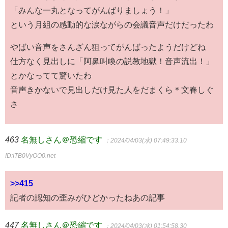
「みんな一丸となってがんばりましょう！」
という月組の感動的な涙ながらの会議音声だけだったわ
やばい音声をさんざん狙ってがんばったようだけどね
仕方なく見出しに「阿鼻叫喚の説教地獄！音声流出！」
とかなってて驚いたわ
音声きかないで見出しだけ見た人をだまくら＊文春しぐ
さ
463
名無しさん＠恐縮です
：2024/04/03(水) 07:49:33.10
ID:ITB0VyOO0.net
>>415
記者の認知の歪みがひどかったねあの記事
447
名無しさん＠恐縮です
：2024/04/03(水) 01:54:58.30