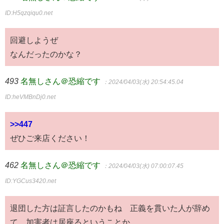
ID:H5qzqiqu0.net
回避しようぜ
なんだったのかな？
493
名無しさん＠恐縮です
：2024/04/03(水) 20:54:45.04
ID:heVMBnDj0.net
>>447
ぜひご来店ください！
462
名無しさん＠恐縮です
：2024/04/03(水) 07:00:07.45
ID:YGCus3420.net
退団した方は証言したのかもね 正義を貫いた人が辞め
て、加害者は居座るということか