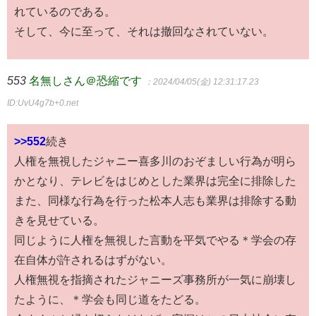
れているのである。
そして、今に至って、それは撤回なされていない。
553
名無しさん＠恐縮です
：2024/04/05(金) 12:31:17.23
ID:UvU4g7b+0.net
>>552
続き
人権を無視したジャニー喜多川のおぞましい行為が明ら
かとなり、テレビをはじめとした業界は完全に排除した
また、同様な行為を行った松本人志も業界は排除する動
きを見せている。
同じように人権を無視した言動を平気でやる＊学会の存
在自体が許されるはずがない。
人権無視を指摘されたジャニーズ事務所が一気に崩壊し
たように、＊学会も同じ道をたどる。