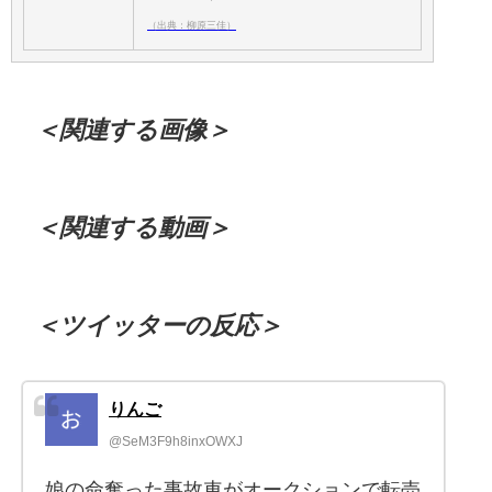
（出典：柳原三佳）
＜関連する画像＞
＜関連する動画＞
＜ツイッターの反応＞
りんご
@SeM3F9h8inxOWXJ
娘の命奪った事故車がオークションで転売