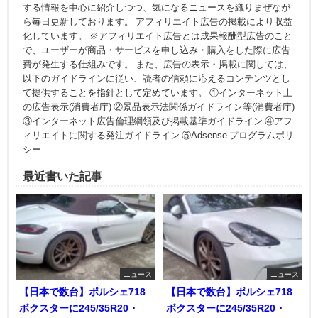
する情報を中心に紹介しつつ、気になるニュースを織りまぜなが
ら毎日更新しております。 アフィリエイト広告の掲載により収益
化しています。 ※アフィリエイト広告とは成果報酬型広告のこと
で、ユーザーが商品・サービスを申し込み・購入をした際に広告
費が発生する仕組みです。 また、広告の表示・掲載に関しては、
以下のガイドラインに従い、読者の信頼に応えるコンテンツとし
て提供することを指針として定めています。 ①インターネット上
の広告表示(消費者庁) ②景品表示法関係ガイドライン等(消費者庁)
③インターネット広告倫理綱領及び掲載基準ガイドライン ④アフ
ィリエイトに関する発注ガイドライン ⑤Adsense プログラムポリ
シー
最近書いた記事
ニュース
ニュース
【日本で数台】ポルシェ718
【日本で数台】ポルシェ718
ボクスターに245/35R20・
ボクスターに245/35R20・