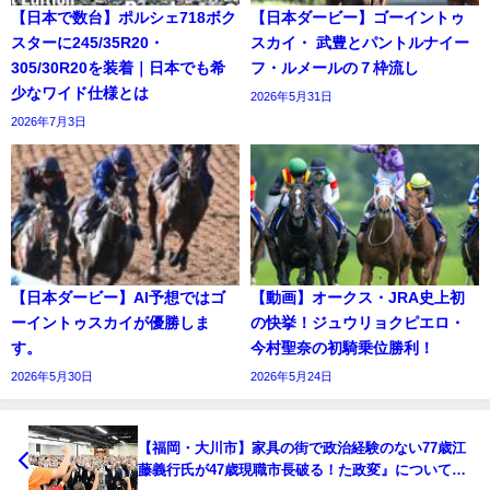
【日本で数台】ポルシェ718ボク
【日本ダービー】ゴーイントゥ
スターに245/35R20・
スカイ・ 武豊とパントルナイー
305/30R20を装着｜日本でも希
フ・ルメールの７枠流し
少なワイド仕様とは
2026年5月31日
2026年7月3日
【日本ダービー】AI予想ではゴ
【動画】オークス・JRA史上初
ーイントゥスカイが優勝しま
の快挙！ジュウリョクピエロ・
す。
今村聖奈の初騎乗位勝利！
2026年5月30日
2026年5月24日
【福岡・大川市】家具の街で政治経験のない77歳江
藤義行氏が47歳現職市長破る！た政変』についてま