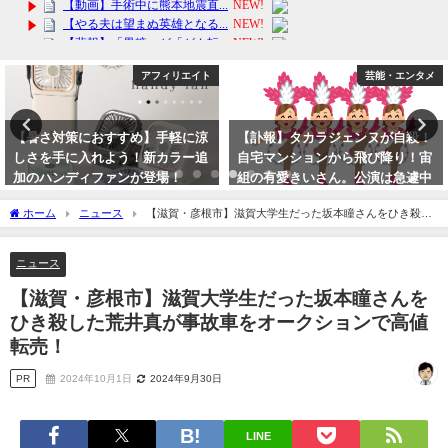
アフィリエイト
芸能・エンタメ
【暑さ対策におすすめ】手軽に涼
【訃報】タカラジェンヌが自殺！
しさを手に入れよう！新カラー追
自宅マンションから飛び降り！宙
加のハンディファンが登場！
組の有愛きいさん。公演は急遽中
止に！
2024年7月27日
ホーム
ニュース
【滋賀・彦根市】滋賀大学生だった坂本瞳さんをひき殺し
2023年10月1日
た荒井真が事故車をオークションで高値転売！
ニュース
【滋賀・彦根市】滋賀大学生だった坂本瞳さんを
ひき殺した荒井真が事故車をオークションで高値
転売！
PR
2024年10月1日
2024年9月30日
LINE