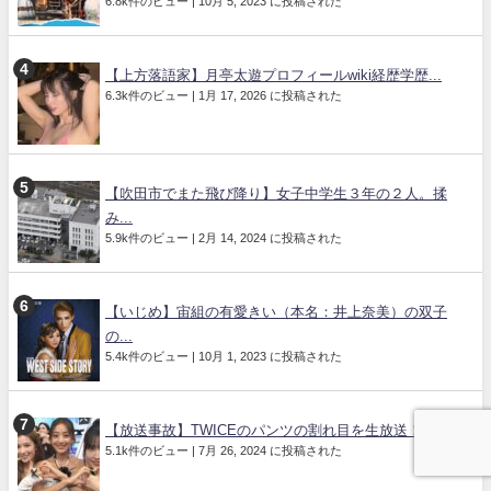
6.8k件のビュー
|
10月 5, 2023 に投稿された
【上方落語家】月亭太遊プロフィールwiki経歴学歴...
6.3k件のビュー
|
1月 17, 2026 に投稿された
【吹田市でまた飛び降り】女子中学生３年の２人。揉
み...
5.9k件のビュー
|
2月 14, 2024 に投稿された
【いじめ】宙組の有愛きい（本名：井上奈美）の双子
の...
5.4k件のビュー
|
10月 1, 2023 に投稿された
【放送事故】TWICEのパンツの割れ目を生放送！「...
5.1k件のビュー
|
7月 26, 2024 に投稿された