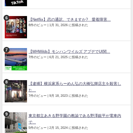
【Netflix】恋の通訳、できますか? 愛着障害...
8件のビュー
|
1月 31, 2026 に投稿された
【MHWilds】モンハンワイルズ アプデでUI関...
7件のビュー
|
6月 21, 2025 に投稿された
【逮捕】横浜家系らーめん弘の大橋弘輝店主を殺害し
た...
7件のビュー
|
9月 18, 2023 に投稿された
東京都立あきる野学園の教諭である野澤銀平が電車内
で...
5件のビュー
|
2月 15, 2024 に投稿された