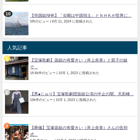
【売国奴NHK】「尖閣は中国領土」とＮＨＫが世界に...
5件のビュー
|
8月 21, 2024 に投稿された
人気記事
【宝塚歌劇】宙組の有愛きい（井上奈美）と双子の妹
で...
18.6k件のビュー
|
10月 1, 2023 に投稿された
【悪●じゅり】宝塚歌劇団宙組公演の中止の闇。天彩峰...
10k件のビュー
|
10月 1, 2023 に投稿された
【葬儀】宝塚宙組の有愛きい（井上奈美）さんの告別
式...