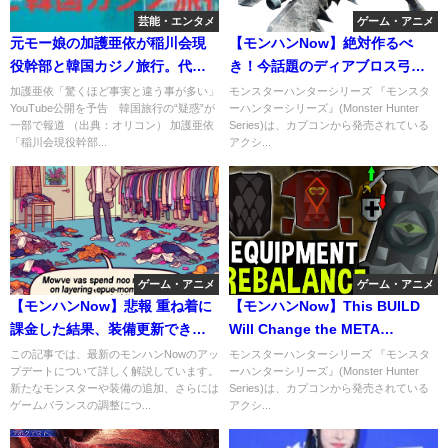
芸能・エンタメ
ゲーム・アニメ
元モー娘の加護亜依が稲川会現
【モンハンNow】絶対作るべ
役幹部と韓国カジノ旅行。代金
き！今話題のディアブロス弓装
はすべて幹部持ち。その金額が
備が最強武器すぎてワロタｗ
加護亜依「驚くほど事実と違う事が多い」
モンスターハンターシリーズ 『モンスタ
YouTube公開を予告 韓国旅行の“疑惑”が
ーハンターシリーズ』(Monster Hunter
常識ではない！
一部で報道 （出典：オリコン） 加護亜依
Series)は、カプコンから発売されている
「稲川会現役幹部...
アクシ...
ゲーム・アニメ
ゲーム・アニメ
【モンハンNow】悲報 重ね着に
【モンハンNow】This BUILD
課金した結果、装備更新できな
Will Change the META
い件ｗｗｗ
FOREVER
この記事では、最新のモンハンNowのアッ
モンスターハンターシリーズ 『モンスタ
プデートについて詳しく解説しています。
ーハンターシリーズ』(Monster Hunter
新たなモンスターや装備の追加、さらには
Series)は、カプコンから発売されている
ゲームバランスの調整につ...
アクシ...