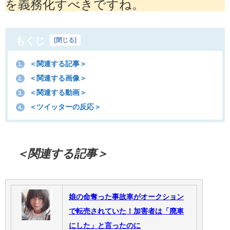
を義務化すべきですね。
もくじ
[
閉じる
]
＜関連する記事＞
1.
＜関連する画像＞
2.
＜関連する動画＞
3.
＜ツイッターの反応＞
4.
＜関連する記事＞
娘の命奪った事故車がオークション
で転売されていた！加害者は「廃車
にした」と言ったのに