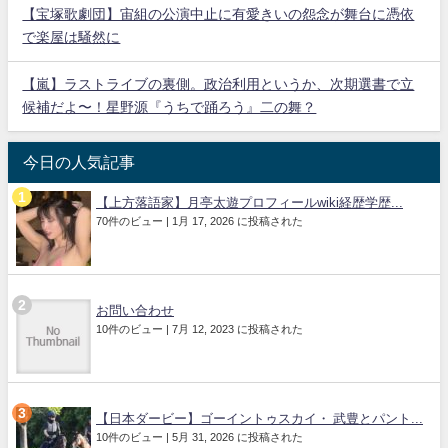
【宝塚歌劇団】宙組の公演中止に有愛きいの怨念が舞台に憑依
で楽屋は騒然に
【嵐】ラストライブの裏側。政治利用というか、次期選書で立
候補だよ〜！星野源『うちで踊ろう』二の舞？
今日の人気記事
【上方落語家】月亭太遊プロフィールwiki経歴学歴...
70件のビュー
|
1月 17, 2026 に投稿された
お問い合わせ
10件のビュー
|
7月 12, 2023 に投稿された
【日本ダービー】ゴーイントゥスカイ・ 武豊とパント...
10件のビュー
|
5月 31, 2026 に投稿された