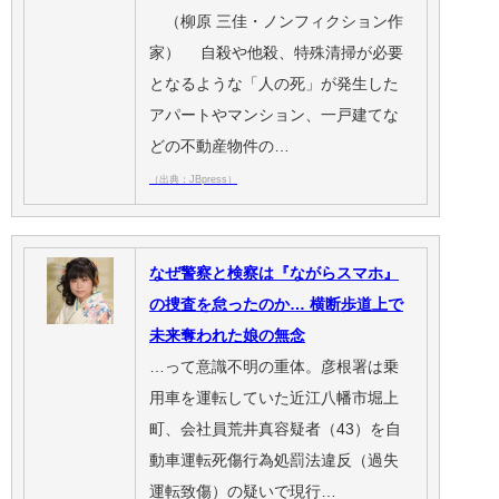
（柳原 三佳・ノンフィクション作
家） 自殺や他殺、特殊清掃が必要
となるような「人の死」が発生した
アパートやマンション、一戸建てな
どの不動産物件の…
（出典：JBpress）
なぜ警察と検察は『ながらスマホ』
の捜査を怠ったのか… 横断歩道上で
未来奪われた娘の無念
…って意識不明の重体。彦根署は乗
用車を運転していた近江八幡市堀上
町、会社員荒井真容疑者（43）を自
動車運転死傷行為処罰法違反（過失
運転致傷）の疑いで現行…