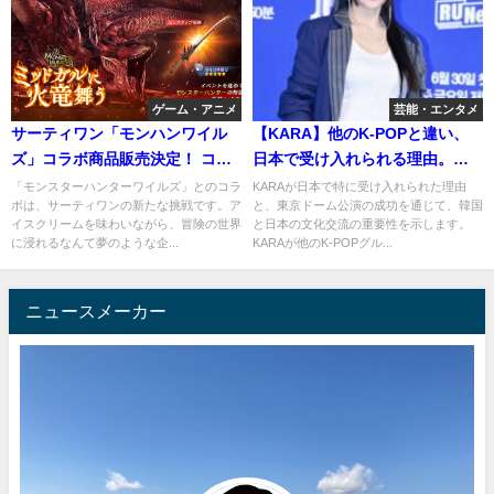
ゲーム・アニメ
芸能・エンタメ
サーティワン「モンハンワイル
【KARA】他のK-POPと違い、
ズ」コラボ商品販売決定！ コラ
日本で受け入れられる理由。東
ボ特別アイテムが付属
京ドーム公演とカラヤンの無観
「モンスターハンターワイルズ」とのコラ
KARAが日本で特に受け入れられた理由
ボは、サーティワンの新たな挑戦です。ア
と、東京ドーム公演の成功を通じて、韓国
客演奏会
イスクリームを味わいながら、冒険の世界
と日本の文化交流の重要性を示します。
に浸れるなんて夢のような企...
KARAが他のK-POPグル...
ニュースメーカー