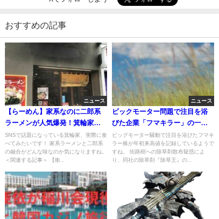
おすすめの記事
ニュース
ニュース
【らーめん】家系なのに二郎系
ビックモーター問題で注目を浴
ラーメンが人気爆発！箕輪家の
びた企業「フマキラー」の一人
店主が悩むヒット商品に注目
勝ち！草ｗ
SNSで話題になっている箕輪家、実際に食
ビッグモーター騒動で注目を浴びたフマキ
べてみたいです！ 家系ラーメンと二郎系
ラー株が年初来高値を記録しているようで
の融合がどんな味なのか気になりますね。
すね。 街路樹への除草剤散布疑惑によ
＜関連する記事＞ 【衝...
り、同社の除草剤『除草王』の...