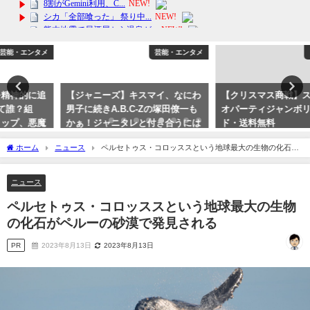
芸能・エンタメ
アフィリエイト
【ジャニーズ】キスマイ、なにわ
【クリスマス商戦】スーパーマリ
男子に続きA.B.C-Zの塚田僚一も
オパーティジャンボリー購入ガイ
かぁ！ジャニタレと付き合うには
ド・送料無料
セクシー女優になるべし！
2024年10月31日
ホーム
ニュース
ペルセトゥス・コロッススという地球最大の生物の化石が
2023年10月5日
ペルーの砂漠で発見される
ニュース
ペルセトゥス・コロッススという地球最大の生物
の化石がペルーの砂漠で発見される
PR
2023年8月13日
2023年8月13日