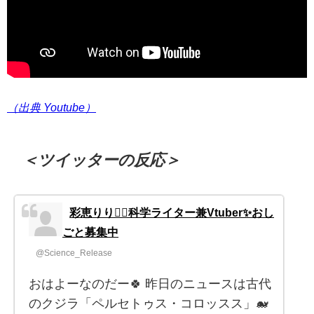
（出典 Youtube）
＜ツイッターの反応＞
彩恵りり🧚‍♀️科学ライター兼Vtuber✨おし
ごと募集中
@Science_Release
おはよーなのだー🍀 昨日のニュースは古代
のクジラ「ペルセトゥス・コロッスス」🐋