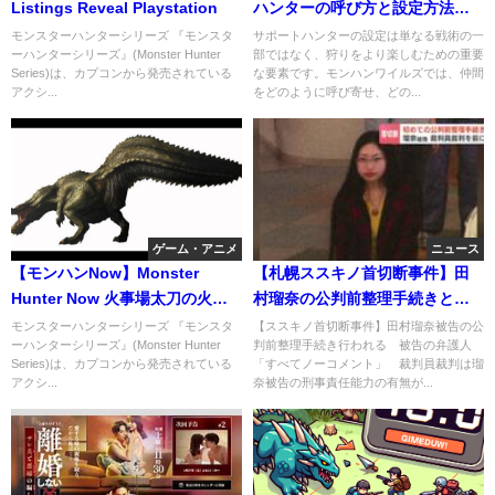
Listings Reveal Playstation
ハンターの呼び方と設定方法
【モンスターハンターワイル
モンスターハンターシリーズ 『モンスタ
サポートハンターの設定は単なる戦術の一
ーハンターシリーズ』(Monster Hunter
部ではなく、狩りをより楽しむための重要
ズ】
Series)は、カプコンから発売されている
な要素です。モンハンワイルズでは、仲間
アクシ...
をどのように呼び寄せ、どの...
ゲーム・アニメ
ニュース
【モンハンNow】Monster
【札幌ススキノ首切断事件】田
Hunter Now 火事場太刀の火力
村瑠奈の公判前整理手続きと
装備がヤバ過ぎたよ～んｗ
は。弁護士は全て黙秘
モンスターハンターシリーズ 『モンスタ
【ススキノ首切断事件】田村瑠奈被告の公
ーハンターシリーズ』(Monster Hunter
判前整理手続き行われる 被告の弁護人
Series)は、カプコンから発売されている
「すべてノーコメント」 裁判員裁判は瑠
アクシ...
奈被告の刑事責任能力の有無が...