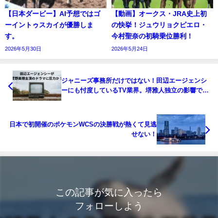
【日本ダービー】AI予想ではゴ
【動画】オークス・JRA史上初
ーイントゥスカイが優勝しま
の快挙！ジュウリョクピエロ・
す。
今村聖奈の初騎乗位勝利！
2026年5月30日
2026年5月24日
ジャニーズ事務所だけではない！田辺エージェンシ
ーにも忖度しているTV業界。堺雅人独立の影響で菅
野美穂主演ドラマに圧力！
日本で初開催のポケモンWCSの決勝戦が熱くて見逃
せない！
この記事が気に入ったら
フォローしよう