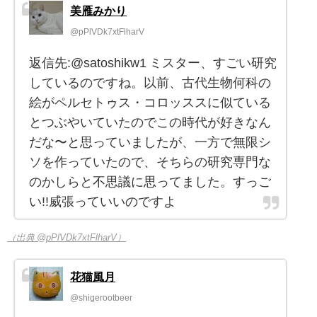
美雁みかり
@pPlVDk7xtFlharV
返信先:@satoshikw1 ミスター、すごい研究
しているのですね。以前、古代生物何科の
絵がペルセトゥス・コロッススに似ている
とつぶやいていたのでこの時代が好きなん
だな〜と思っていましたが、一方で無限シ
ソを作っていたので、そちらの研究専門な
のかしらと不思議に思ってました。すっご
い!!威張っていいのですよ
（出典 @pPlVDk7xtFlharV）
花猫風月
@shigerootbeer