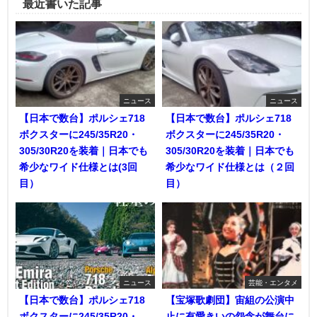
最近書いた記事
ニュース
ニュース
【日本で数台】ポルシェ718
【日本で数台】ポルシェ718
ボクスターに245/35R20・
ボクスターに245/35R20・
305/30R20を装着｜日本でも
305/30R20を装着｜日本でも
希少なワイド仕様とは(3回
希少なワイド仕様とは（２回
目）
目）
ニュース
芸能・エンタメ
【日本で数台】ポルシェ718
【宝塚歌劇団】宙組の公演中
ボクスターに245/35R20・
止に有愛きいの怨念が舞台に