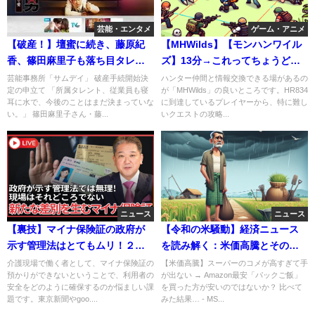
芸能・エンタメ
ゲーム・アニメ
【破産！】壇蜜に続き、藤原紀
【MHWilds】【モンハンワイル
香、篠田麻里子も落ち目タレン
ズ】13分→これってちょうどい
ト倒産。サムデイの高橋裕社長
い設定だったの？
芸能事務所「サムデイ」 破産手続開始決
ハンター仲間と情報交換できる場があるの
定の申立て 「所属タレント、従業員も寝
が「MHWilds」の良いところです。HR834
は資産隠し
耳に水で、今後のことはまだ決まっていな
に到達しているプレイヤーから、特に難し
い。」 篠田麻里子さん・藤...
いクエストの攻略...
ニュース
ニュース
【裏技】マイナ保険証の政府が
【令和の米騒動】経済ニュース
示す管理法はとてもムリ！２枚
を読み解く：米価高騰とその背
持ちがおススメ！
景に迫る。JAと自民党の癒着
介護現場で働く者として、マイナ保険証の
【米価高騰】スーパーのコメが高すぎて手
預かりができないということで、利用者の
が出ない → Amazon最安「パックご飯」
安全をどのように確保するのか悩ましい課
を買った方が安いのではないか？ 比べて
題です。東京新聞やgoo....
みた結果… - MS...