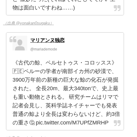
物は面白いですわね……)
（出典 @yonakan0sugaku）
マリアンヌ独恋
@mariademode
《古代の鯨、ペルセトゥス・コロッスス》
🇵🇪ペルーの学者が南部イカ州の砂漠で、
3900万年前の新種の巨大な鯨の化石が発掘
された。 全長20m、最大340tonで、史上最
も重い動物とされる。 研究チームはリマで
記者会見し、英科学誌ネイチャーでも発表
普通の鯨より全長は変わらないけど、約3倍
の重さ🤔 pic.twitter.com/M7UPfZMRHP