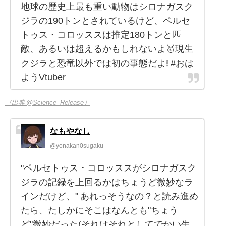
地球の歴史上最も重い動物はシロナガスク
ジラの190トンとされているけど、ペルセ
トゥス・コロッススは推定180トンと匹
敵、あるいは超えるかもしれないよ🥇現生
クジラと恐竜以外では初の事態だよ❕ #おは
ようVtuber
（出典 @Science_Release）
なもやなし
@yonakan0sugaku
"ペルセトゥス・コロッススがシロナガスク
ジラの記録を上回るかはちょうど微妙なラ
インだけど、" あれっそうなの？と読み進め
たら、たしかにそこはなんとも"ちょう
ど"微妙だった(それはそれとしてでかい生