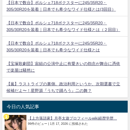
【日本で数台】ポルシェ718ボクスターに245/35R20・
305/30R20を装着｜日本でも希少なワイド仕様とは(3回目）
【日本で数台】ポルシェ718ボクスターに245/35R20・
305/30R20を装着｜日本でも希少なワイド仕様とは（２回目）
【日本で数台】ポルシェ718ボクスターに245/35R20・
305/30R20を装着｜日本でも希少なワイド仕様とは
【宝塚歌劇団】宙組の公演中止に有愛きいの怨念が舞台に憑依
で楽屋は騒然に
【嵐】ラストライブの裏側。政治利用というか、次期選書で立
候補だよ〜！星野源『うちで踊ろう』二の舞？
今日の人気記事
【上方落語家】月亭太遊プロフィールwiki経歴学歴...
99件のビュー
|
1月 17, 2026 に投稿された