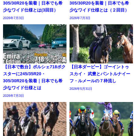
305/30R20を装着｜日本でも希
305/30R20を装着｜日本でも希
少なワイド仕様とは(3回目）
少なワイド仕様とは（２回目）
2026年7月3日
2026年7月3日
【日本で数台】ポルシェ718ボク
【日本ダービー】ゴーイントゥ
スターに245/35R20・
スカイ・ 武豊とパントルナイー
305/30R20を装着｜日本でも希
フ・ルメールの７枠流し
少なワイド仕様とは
2026年5月31日
2026年7月3日