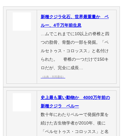
新種クジラ化石、世界最重量か ペ
ルー、4千万年前生息
…ムでこれまでに10以上の脊椎と四
つの肋骨、骨盤の一部を発掘。「ペ
ルセトゥス・コロッスス」と名付け
られた。 脊椎の一つだけで150キ
ロだが、完全に成長…
（出典：共同通信）
史上最も重い動物か 4000万年前の
新種クジラ ペルー
数十年にわたりペルーで発掘作業を
続けた古生物学者が2010年、後に
「ペルセトゥス・コロッスス」と名