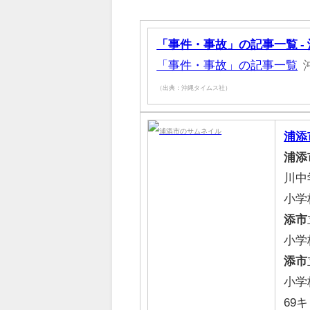
「事件・事故」の記事一覧 -
「事件・事故」の記事一覧
（出典：沖縄タイムス社）
浦添
浦添
川中
小学
添市
小学
添市
小学
69キ