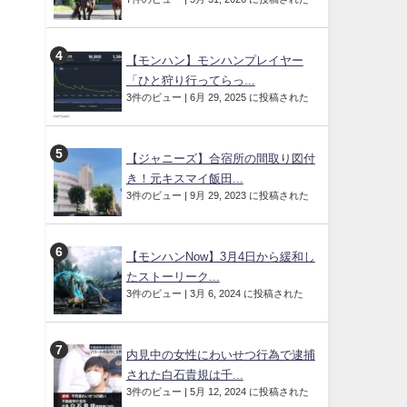
【モンハン】モンハンプレイヤー
「ひと狩り行ってらっ...
3件のビュー
|
6月 29, 2025 に投稿された
【ジャニーズ】合宿所の間取り図付
き！元キスマイ飯田...
3件のビュー
|
9月 29, 2023 に投稿された
【モンハンNow】3月4日から緩和し
たストーリーク...
3件のビュー
|
3月 6, 2024 に投稿された
内見中の女性にわいせつ行為で逮捕
された白石貴規は千...
3件のビュー
|
5月 12, 2024 に投稿された