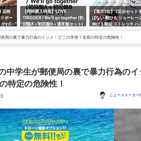
柄 花柄
【同時購入特典】LOVE
【楽天1位】 2足分セット 
イクポー
TRIGGER / We’ll go together (初
ばない 靴ひも シューレー
 かわい
回盤A＋初回盤B＋通常盤セット)
伸びる靴紐 ストレッチ ハ
縦型 収納
(Snow Manカレンダー 2024.4-
ト スニーカー コンバース
国 メイク
2025.3) [ Snow Man ] の魅力を紹
ット 磁石 カプセル バック
郵便局の裏で暴力行為のイジメ！どこの学校？名前の特定の危険性！
介します！
2024年4月17日
2024年1月29日
の中学生が郵便局の裏で暴力行為のイ
の特定の危険性！
ニュースメーカー
0日