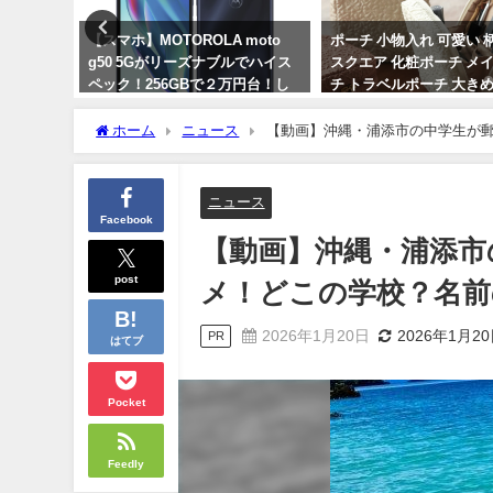
ヌが自
【スマホ】MOTOROLA moto
ポーチ 小物入れ 可愛い 
ら飛び降
g50 5Gがリーズナブルでハイス
スクエア 化粧ポーチ メ
ん。公演
ペック！256GBで２万円台！し
チ トラベルポーチ 大きめ
かも中国製ではないのが良い！
い おしゃれ コンパクト 
整理 自立 大人っぽい 韓
ホーム
ニュース
【動画】沖縄・浦添市の中学生が
2024年3月25日
2024年4月3日
ニュース
Facebook
【動画】沖縄・浦添市
post
メ！どこの学校？名前
2026年1月20日
2026年1月2
PR
はてブ
Pocket
Feedly