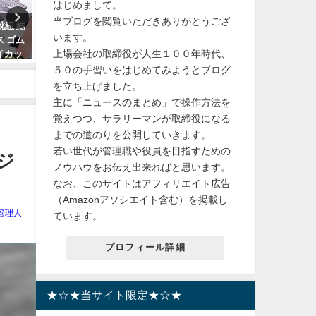
はじめまして。
当ブログを閲覧いただきありがとうござ
靴紐 結
鍵盤ハーモニカ メロディピアノ
【アシスト自転車】快適さ
います。
ス ゴム
アルト 学校 幼稚園 小学校 音楽
全性を兼ね備えたパナソニ
上場会社の取締役が人生１００年時代、
イカッ
授業 プレゼントに最適 ピアニ
ビビ・DXの魅力・送料無料
 マグネ
カ
５０の手習いをはじめてみようとブログ
2024年10月31日
ル
を立ち上げました。
2024年4月23日
主に「ニュースのまとめ」で操作方法を
覚えつつ、サラリーマンが取締役になる
までの道のりを公開していきます。
若い世代が管理職や役員を目指すための
ジ
ノウハウをお伝え出来ればと思います。
なお、このサイトはアフィリエイト広告
（Amazonアソシエイト含む）を掲載し
管理人
ています。
プロフィール詳細
★☆★当サイト限定★☆★