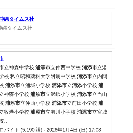
 沖縄タイムス社
沖縄タイムス社
市
市
立神森中学校
浦添市
立仲西中学校
浦添市
立港
学校 私立昭和薬科大学附属中学校
浦添市
立内間
校
浦添市
立浦城小学校
浦添市
立
浦添
小学校
浦
立神森小学校
浦添市
立沢岻小学校
浦添市
立当山
校
浦添市
立仲西小学校
浦添市
立前田小学校
浦
立牧港小学校
浦添市
立港川小学校
浦添市
立宮城
校…
ロバイト (5,190 語) - 2026年1月4日 (日) 17:08