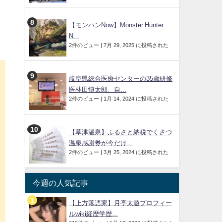
【モンハンNow】Monster Hunter
N...
2件のビュー
|
7月 29, 2025 に投稿された
岐阜県総合医療センターの35歳研修
医林田慎太郎、自...
2件のビュー
|
1月 14, 2024 に投稿された
お
【草津温泉】ふるさと納税でくさつ
温泉感謝券が今だけ...
2件のビュー
|
3月 25, 2024 に投稿された
今週の人気記事
【上方落語家】月亭太遊プロフィー
ルwiki経歴学歴...