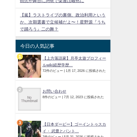
怨念が舞台に憑依で楽屋は騒然に
【嵐】ラストライブの裏側。政治利用という
か、次期選書で立候補だよ〜！星野源『うち
で踊ろう』二の舞？
今日の人気記事
【上方落語家】月亭太遊プロフィー
ルwiki経歴学歴...
72件のビュー
|
1月 17, 2026 に投稿された
お問い合わせ
8件のビュー
|
7月 12, 2023 に投稿された
【日本ダービー】ゴーイントゥスカ
イ・ 武豊とパント...
7件のビュー
|
5月 31, 2026 に投稿された