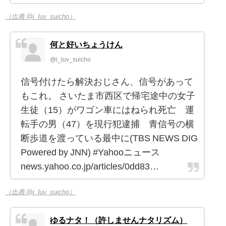
（出典 @i_luv_suicho）
何と好いちょうけん
@i_luv_suicho
信号付けたら解決おじさん、信号があって
もこれ。 さいたま市西区で帰宅途中の女子
生徒（15）がワゴン車にはねられ死亡 運
転手の男（47）を現行犯逮捕 青信号の横
断歩道を渡っている最中に(TBS NEWS DIG
Powered by JNN) #Yahooニュース
news.yahoo.co.jp/articles/0dd83…
（出典 @i_luv_suicho）
ゆるナタ！（許しませんナタリズム）