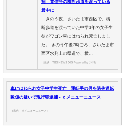
捕 青信号の横断歩道を渡っている
最中に
…きのう夜、さいたま市西区で、横
断歩道を渡っていた中学3年の女子生
徒がワゴン車にはねられ死亡しまし
た。 きのう午後7時ごろ、さいたま市
西区水判土の県道で、横…
（出典：TBS NEWS DIG Powered by JNN）
車にはねられ女子中学生死亡 運転手の男を過失運転
致傷の疑いで現行犯逮捕 - ｄメニューニュース
（出典：ｄメニューニュース）