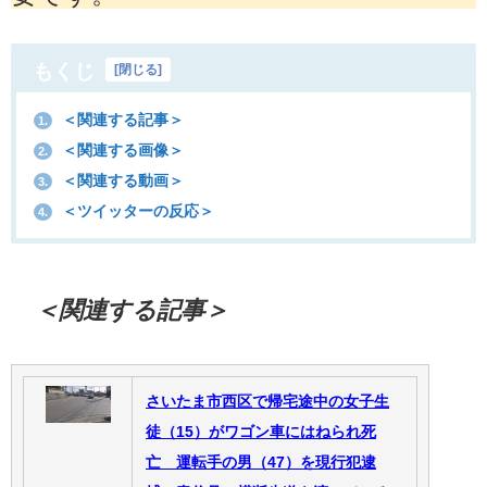
もくじ
[
閉じる
]
＜関連する記事＞
1.
＜関連する画像＞
2.
＜関連する動画＞
3.
＜ツイッターの反応＞
4.
＜関連する記事＞
さいたま市西区で帰宅途中の女子生
徒（15）がワゴン車にはねられ死
亡 運転手の男（47）を現行犯逮