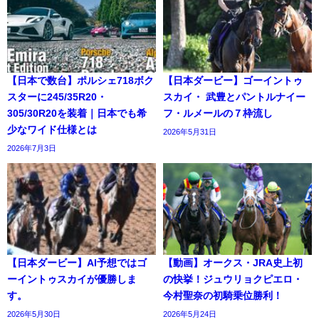
【日本で数台】ポルシェ718ボク
【日本ダービー】ゴーイントゥ
スターに245/35R20・
スカイ・ 武豊とパントルナイー
305/30R20を装着｜日本でも希
フ・ルメールの７枠流し
少なワイド仕様とは
2026年5月31日
2026年7月3日
【日本ダービー】AI予想ではゴ
【動画】オークス・JRA史上初
ーイントゥスカイが優勝しま
の快挙！ジュウリョクピエロ・
す。
今村聖奈の初騎乗位勝利！
2026年5月30日
2026年5月24日