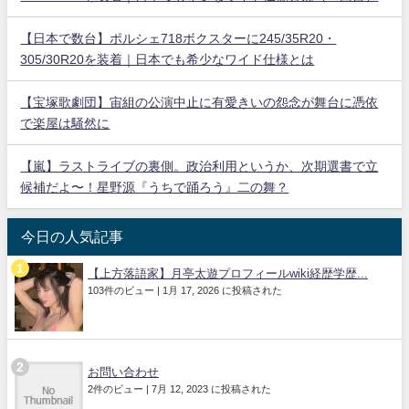
【日本で数台】ポルシェ718ボクスターに245/35R20・
305/30R20を装着｜日本でも希少なワイド仕様とは
【宝塚歌劇団】宙組の公演中止に有愛きいの怨念が舞台に憑依
で楽屋は騒然に
【嵐】ラストライブの裏側。政治利用というか、次期選書で立
候補だよ〜！星野源『うちで踊ろう』二の舞？
今日の人気記事
【上方落語家】月亭太遊プロフィールwiki経歴学歴...
103件のビュー
|
1月 17, 2026 に投稿された
お問い合わせ
2件のビュー
|
7月 12, 2023 に投稿された