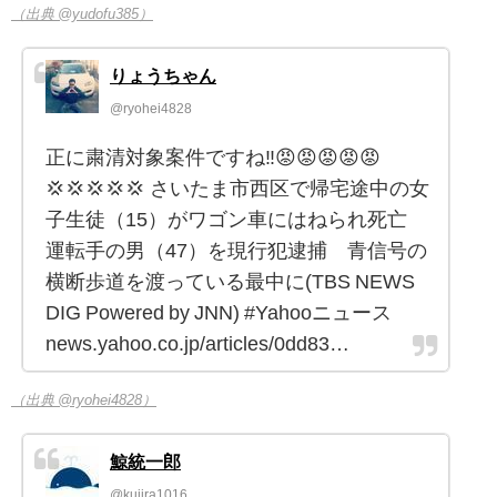
（出典 @yudofu385）
りょうちゃん
@ryohei4828
正に粛清対象案件ですね‼️😡😡😡😡😡
💢💢💢💢💢 さいたま市西区で帰宅途中の女
子生徒（15）がワゴン車にはねられ死亡
運転手の男（47）を現行犯逮捕 青信号の
横断歩道を渡っている最中に(TBS NEWS
DIG Powered by JNN) #Yahooニュース
news.yahoo.co.jp/articles/0dd83…
（出典 @ryohei4828）
鯨統一郎
@kujira1016