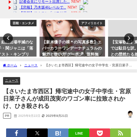
アフィリエイト
芸能・エンタメ
【新木優子の裸＊の写真多数】エ
【宝塚歌劇】東大卒の木場理事長
バーカラーワンデーナチュラルの
では駄目な訳。前任の小川理事長
魅力と使い方 クーポン 送料無
との歴然たる差
料！
2023年10月14日
ホーム
ニュース
【さいたま市西区】帰宅途中の女子中学生・宮原日菜子さ
2024年2月13日
んが成田茂実のワゴン車に拉致されかけ、ひき殺される
ニュース
【さいたま市西区】帰宅途中の女子中学生・宮原
日菜子さんが成田茂実のワゴン車に拉致されか
け、ひき殺される
PR
2025年9月22日
2025年9月21日
LINE