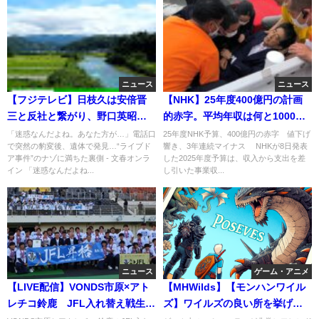
ニュース
ニュース
【フジテレビ】日枝久は安倍晋
【NHK】25年度400億円の計画
三と反社と繋がり、野口英昭元
的赤字。平均年収は何と1000万
livedoor役員他、抹殺してきた
円超！子会社に利益移転は反社
「迷惑なんだよね。あなた方が…」電話口
25年度NHK予算、400億円の赤字 値下げ
で突然の豹変後、遺体で発見…“ライブド
響き、3年連続マイナス NHKが8日発表
闇
と一緒
ア事件”のナゾに満ちた裏側 - 文春オンラ
した2025年度予算は、収入から支出を差
イン 「迷惑なんだよね...
し引いた事業収...
ニュース
ゲーム・アニメ
【LIVE配信】VONDS市原×アト
【MHWilds】【モンハンワイル
レチコ鈴鹿 JFL入れ替え戦生放
ズ】ワイルズの良い所を挙げた