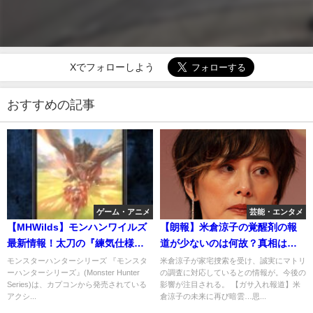
Xでフォローしよう
おすすめの記事
ゲーム・アニメ
芸能・エンタメ
【MHWilds】モンハンワイルズ
【朗報】米倉涼子の覚醒剤の報
最新情報！太刀の『練気仕様変
道が少ないのは何故？真相はど
更』『気刃斬り2ハイパーアーマ
うなんや！？
モンスターハンターシリーズ 『モンスタ
米倉涼子が家宅捜索を受け、誠実にマトリ
ーハンターシリーズ』(Monster Hunter
の調査に対応しているとの情報が。今後の
ー』
Series)は、カプコンから発売されている
影響が注目される。 【ガサ入れ報道】米
アクシ...
倉涼子の未来に再び暗雲…思...