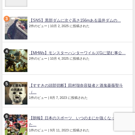
【SNS】黒部ダムに次ぐ高さ156mある温井ダムの...
2件のビュー
|
10月 2, 2025 に投稿された
【MHWs】モンスターハンターワイルズGに望む事公...
2件のビュー
|
10月 4, 2025 に投稿された
【すすきの頭部切断】田村瑠奈容疑者と酒鬼薔薇聖斗
（...
1件のビュー
|
8月 7, 2023 に投稿された
【朗報】日本のスポーツ、いつのまにか強くなってい
た...
1件のビュー
|
9月 11, 2023 に投稿された