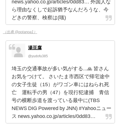
news.yahoo.co.jp/articles/0dd83… 外国人な
ら理由なくしで起訴猶予なんだろうな、今
どきの警察、検察は(嗤)
（出典 @potanoa1）
湯豆腐
@yudofu385
埼玉の交通事故が多い気がする...🙏 皆さん
お気をつけて。 さいたま市西区で帰宅途中
の女子生徒（15）がワゴン車にはねられ死
亡 運転手の男（47）を現行犯逮捕 青信
号の横断歩道を渡っている最中に(TBS
NEWS DIG Powered by JNN) #Yahooニュー
ス news.yahoo.co.jp/articles/0dd83…