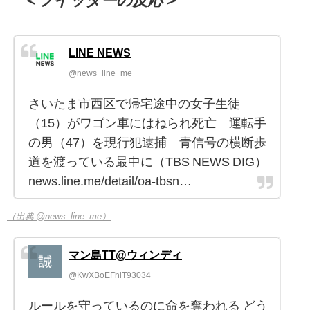
＜ツイッターの反応＞
LINE NEWS
@news_line_me
さいたま市西区で帰宅途中の女子生徒
（15）がワゴン車にはねられ死亡 運転手
の男（47）を現行犯逮捕 青信号の横断歩
道を渡っている最中に（TBS NEWS DIG）
news.line.me/detail/oa-tbsn…
（出典 @news_line_me）
マン島TT@ウィンディ
@KwXBoEFhiT93034
ルールを守っているのに命を奪われる どう