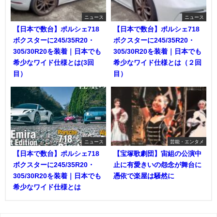
ニュース
ニュース
【日本で数台】ポルシェ718
【日本で数台】ポルシェ718
ボクスターに245/35R20・
ボクスターに245/35R20・
305/30R20を装着｜日本でも
305/30R20を装着｜日本でも
希少なワイド仕様とは(3回
希少なワイド仕様とは（２回
目）
目）
ニュース
芸能・エンタメ
【日本で数台】ポルシェ718
【宝塚歌劇団】宙組の公演中
ボクスターに245/35R20・
止に有愛きいの怨念が舞台に
305/30R20を装着｜日本でも
憑依で楽屋は騒然に
希少なワイド仕様とは