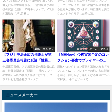
送！三浦知良最後の試合。カズ
結果→
VONDS市原とアトレチコ鈴鹿のJFL入れ
ゲーム内のコミュニティが非常にフレンド
替え戦が生中継される。三浦知良選手の最
リーで、プレイヤー同士の協力が促進され
後の試合に注目！13時キックオフ。V市原
る仕組みが整っています。特に仲間と共に
が過酷な「JFL昇格...
クエストをクリアした時の達...
芸能・エンタメ
ゲーム・アニメ
【フジ】中居正広の弁護士が第
【MHNow】今後実装予定のコレ
三者委員会報告に反論「性暴力
クション要素でプレイヤーのス
の実態は確認できず」では、何
テータスが上がるらしい
中居正広氏側、フジ第三者委の報告書に反
新技やコレクション要素が追加される「モ
論 性暴力認定は「問題」 元タレント
ンハンNow」。プレイヤーの戦い方に影響
をしたの？
の中居正広氏の代理人弁護士は12日、フ
を与え、狩りがより楽しくなる展望につい
ジテレビと親会社フジ・メデ...
て解説。 今エピソードで...
ニュースメーカー