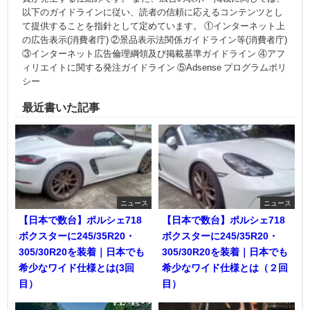
以下のガイドラインに従い、読者の信頼に応えるコンテンツとし
て提供することを指針として定めています。 ①インターネット上
の広告表示(消費者庁) ②景品表示法関係ガイドライン等(消費者庁)
③インターネット広告倫理綱領及び掲載基準ガイドライン ④アフ
ィリエイトに関する発注ガイドライン ⑤Adsense プログラムポリ
シー
最近書いた記事
ニュース
ニュース
【日本で数台】ポルシェ718
【日本で数台】ポルシェ718
ボクスターに245/35R20・
ボクスターに245/35R20・
305/30R20を装着｜日本でも
305/30R20を装着｜日本でも
希少なワイド仕様とは(3回
希少なワイド仕様とは（２回
目）
目）