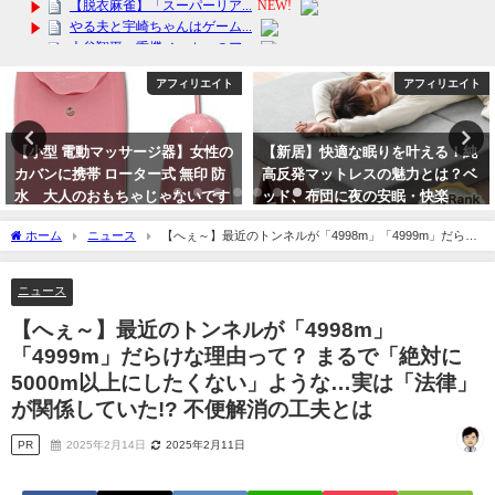
アフィリエイト
アフィリエイト
【小型 電動マッサージ器】女性の
【新居】快適な眠りを叶える！純
カバンに携帯 ローター式 無印 防
高反発マットレスの魅力とは？ベ
水 大人のおもちゃじゃないです
ッド、布団に夜の安眠・快楽
よｗ
2024年3月28日
ホーム
ニュース
【へぇ～】最近のトンネルが「4998m」「4999m」だらけ
2024年3月17日
な理由って？ まるで「絶対に5000m以上にしたくない」ような…実は「法律」が関係
していた!? 不便解消の工夫とは
ニュース
【へぇ～】最近のトンネルが「4998m」
「4999m」だらけな理由って？ まるで「絶対に
5000m以上にしたくない」ような…実は「法律」
が関係していた!? 不便解消の工夫とは
PR
2025年2月14日
2025年2月11日