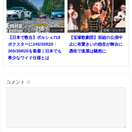
ニュース
芸能・エンタメ
【日本で数台】ポルシェ718
【宝塚歌劇団】宙組の公演中
ボクスターに245/35R20・
止に有愛きいの怨念が舞台に
305/30R20を装着｜日本でも
憑依で楽屋は騒然に
希少なワイド仕様とは
コメント
※