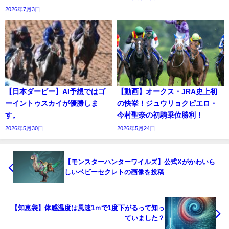
2026年7月3日
【日本ダービー】AI予想ではゴ
【動画】オークス・JRA史上初
ーイントゥスカイが優勝しま
の快挙！ジュウリョクピエロ・
す。
今村聖奈の初騎乗位勝利！
2026年5月30日
2026年5月24日
【モンスターハンターワイルズ】公式Xがかわいら
しいベビーセクレトの画像を投稿
【知恵袋】体感温度は風速1ｍで1度下がるって知っ
ていました？