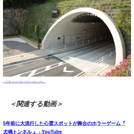
（出典 www.bee-truck-sale.com）
＜関連する動画＞
5年前に大流行した心霊スポットが舞台のホラーゲーム『
犬鳴トンネル 』 - YouTube