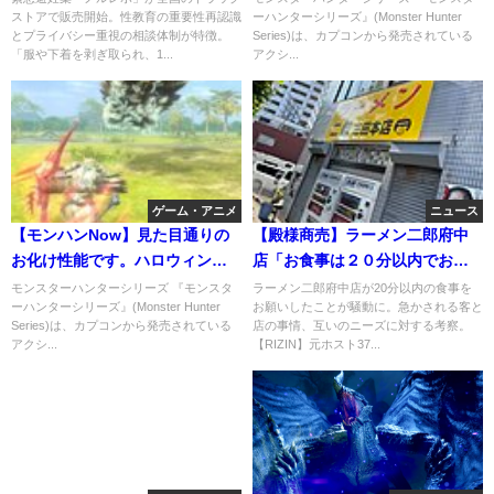
ストアで販売開始。性教育の重要性再認識
ーハンターシリーズ』(Monster Hunter
の最安値はどこ？
とプライバシー重視の相談体制が特徴。
Series)は、カプコンから発売されている
「服や下着を剥ぎ取られ、1...
アクシ...
ゲーム・アニメ
ニュース
【モンハンNow】見た目通りの
【殿様商売】ラーメン二郎府中
お化け性能です。ハロウィン限
店「お食事は２０分以内でお願
定防具『ゴーストバルーン』の
いします。客より店の回転率
モンスターハンターシリーズ 『モンスタ
ラーメン二郎府中店が20分以内の食事を
ーハンターシリーズ』(Monster Hunter
お願いしたことが騒動に。急かされる客と
力
Series)は、カプコンから発売されている
店の事情、互いのニーズに対する考察。
アクシ...
【RIZIN】元ホスト37...