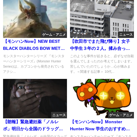
ゲーム・アニメ
ニュース
【モンハンNow】NEW BEST
【吹田市でまた飛び降り】女子
BLACK DIABLOS BOW META
中学生３年の２人。揉み合って
BUILDS!
転落？名前は？学校は？？手書
モンスターハンターシリーズ 『モンスタ
このような事件が起きると、必ずなぜ自殺
ーハンターシリーズ』(Monster Hunter
を選んでしまったのか考えてしまいます。
きの遺書の内容が稚拙すぎｗ
Series)は、カプコンから発売されている
苦しんでいたのでしょうか…心が痛みま
アクシ...
す。＜関連する記事＞ 10代...
ニュース
ゲーム・アニメ
【朗報】緊急避妊薬「ノルレ
【モンハンNow】Monster
ボ」明日から全国のドラッグス
Hunter Now 学生のおすすめ最
トアで販売開始 アフターピル
強スポットでマルチってｗ
緊急避妊薬「ノルレボ」が全国のドラッグ
モンスターハンターシリーズ 『モンスタ