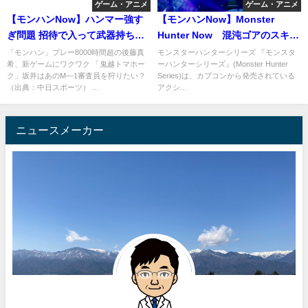
ゲーム・アニメ
ゲーム・アニメ
【モンハンNow】ハンマー強す
【モンハンNow】Monster
ぎ問題 招待で入って武器持ち替
Hunter Now 混沌ゴアのスキル
えるときに連打で戻れないので
狂化検証 ダメージ減少速度
「モンハン」プレー8000時間超の後藤真
モンスターハンターシリーズ 『モンスタ
希、新ゲームにワクワク 「鬼越トマホー
ーハンターシリーズ』(Monster Hunter
注意！
ク」坂井はあのM―1審査員を狩りたい？
Series)は、カプコンから発売されている
（出典：中日スポーツ） ...
アクシ...
ニュースメーカー