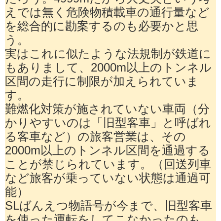
えでは無く危険物積載車の通行量など
を総合的に勘案するのも必要かと思
う。
実はこれに似たような法規制が鉄道に
もありまして、2000m以上のトンネル
区間の走行に制限が加えられていま
す。
難燃化対策が施されていない車両（分
かりやすいのは「旧型客車」と呼ばれ
る客車など）の旅客営業は、その
2000m以上のトンネル区間を通過する
ことが禁じられています。（回送列車
など旅客が乗っていない状態は通過可
能）
SLばんえつ物語号が今まで、旧型客車
を使った運転をしてこなかったのも、