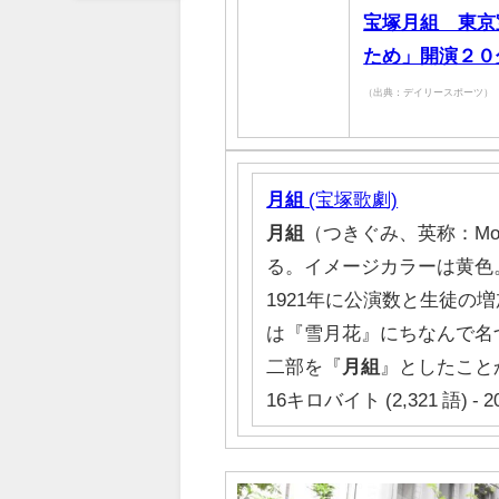
宝塚月組 東京
ため」開演２０
（出典：デイリースポーツ）
月組
(宝塚歌劇)
月組
（つきぐみ、英称：Moo
る。イメージカラーは黄色
1921年に公演数と生徒の
は『雪月花』にちなんで名
二部を『
月組
』としたこと
16キロバイト (2,321 語) - 2