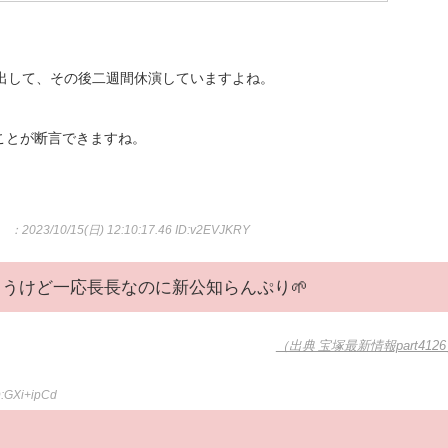
名出して、その後二週間休演していますよね。
ことが断言できますね。
。
：2023/10/15(日) 12:10:17.46
ID:v2EVJKRY
うけど一応長長なのに新公知らんぷり🌱
（出典 宝塚最新情報part412
D:GXi+ipCd