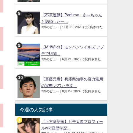
【不買運動】Perfume・あ～ちゃん
と結婚した一...
3件のビュー
|
11月 19, 2025 に投稿された
【MHWilds】モンハンワイルズ アプ
デでUI関...
3件のビュー
|
6月 21, 2025 に投稿された
【斎藤元彦】兵庫県知事の権力濫用
の実態:パワハラ文...
2件のビュー
|
8月 29, 2024 に投稿された
今週の人気記事
【上方落語家】月亭太遊プロフィー
ルwiki経歴学歴...