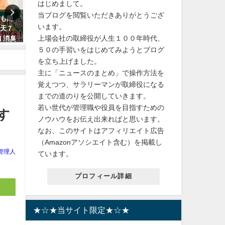
はじめまして。
当ブログを閲覧いただきありがとうござ
でも簡
【VT スージングマスク】がお得
【入学祝い！】Nintendo
います。
楽天７
なセットで48%OFF！
Switch（有機ELモデル） 
上場会社の取締役が人生１００年時代、
 消臭
トゥーン3エディション 
2024年3月11日
震対策
孫 オススメ！
５０の手習いをはじめてみようとブログ
を立ち上げました。
2024年3月14日
主に「ニュースのまとめ」で操作方法を
覚えつつ、サラリーマンが取締役になる
までの道のりを公開していきます。
若い世代が管理職や役員を目指すための
す
ノウハウをお伝え出来ればと思います。
なお、このサイトはアフィリエイト広告
（Amazonアソシエイト含む）を掲載し
管理人
ています。
プロフィール詳細
★☆★当サイト限定★☆★