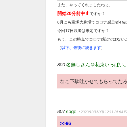
また、やってくれましたねぇ。
開始20分前中止
ですか？
8月にも宝塚大劇場でコロナ感染者4
今回17日以降は未定ですか？
もう、この時点でコロナ感染ではない
（
以下、最後に続きます
）
800
名無しさん＠花束いっぱい
なこ下駄吐かせてもらってだろ
807
sage
：2023/10/15(日) 12:11:25.94
I
>>96