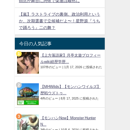
怨念が舞台に憑依で楽屋は騒然に
【嵐】ラストライブの裏側。政治利用という
か、次期選書で立候補だよ〜！星野源『うち
で踊ろう』二の舞？
今日の人気記事
【上方落語家】月亭太遊プロフィー
ルwiki経歴学歴...
107件のビュー
|
1月 17, 2026 に投稿された
【MHWilds】【モンハンワイルズ】
歴戦ウズトゥ...
4件のビュー
|
8月 17, 2025 に投稿された
【モンハンNow】Monster Hunter
N...
3件のビュー
|
10月 6, 2024 に投稿された