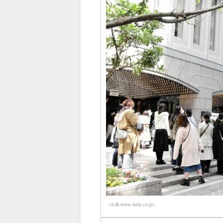
（出典 www.daily.co.jp）