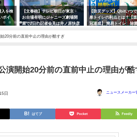
？購入を検
【文春砲】テレビ朝日が東京・
【防災グッズ】Qbitいつ
いポイ
お台場有明にジャニーズ劇場開
単トイレの利点とは？【
業で2日の記者会見は井ノ原快彦
冠達成】 簡易トイレ 除菌
の隣にテレ朝が着席か？帝国劇
携帯トイレ 送料無料！地
場出禁で開き直りか？
始20分前の直前中止の理由が酷すぎ
2024年3月3日
2023年9月29日
公演開始20分前の直前中止の理由が酷
ニュースメーカー
15日
はてブ
Pocket
Feedly