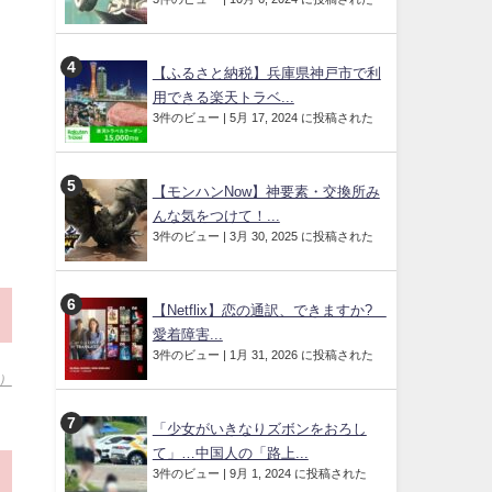
【ふるさと納税】兵庫県神戸市で利
用できる楽天トラベ...
3件のビュー
|
5月 17, 2024 に投稿された
【モンハンNow】神要素・交換所み
んな気をつけて！...
3件のビュー
|
3月 30, 2025 に投稿された
【Netflix】恋の通訳、できますか?
愛着障害...
3件のビュー
|
1月 31, 2026 に投稿された
6）
「少女がいきなりズボンをおろし
て」…中国人の「路上...
3件のビュー
|
9月 1, 2024 に投稿された