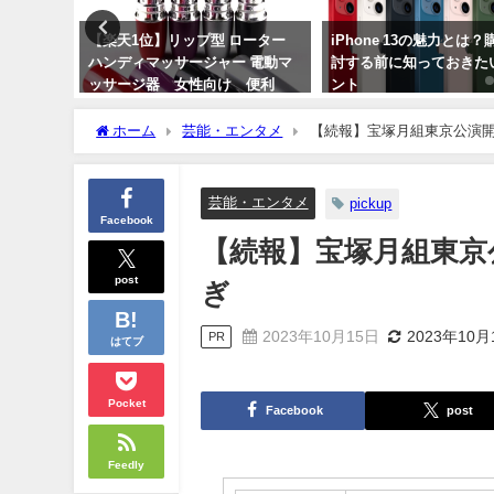
 黒烏龍茶
【楽天1位】リップ型 ローター
iPhone 13の魅力とは
lペットボト
ハンディマッサージャー 電動マ
討する前に知っておきた
 特定保健
ッサージ器 女性向け 便利
ント
携帯 送料無料！
2024年3月11日
ホーム
芸能・エンタメ
【続報】宝塚月組東京公演開
2024年6月15日
芸能・エンタメ
pickup
Facebook
【続報】宝塚月組東京
post
ぎ
2023年10月15日
2023年10月
PR
はてブ
Pocket
Facebook
post
Feedly