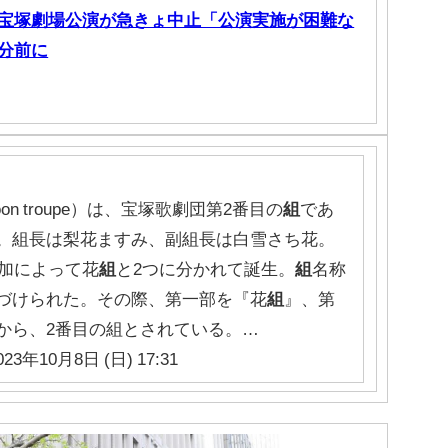
宝塚劇場公演が急きょ中止「公演実施が困難な
分前に
n troupe）は、宝塚歌劇団第2番目の
組
であ
。組長は梨花ますみ、副組長は白雪さち花。
増加によって花
組
と2つに分かれて誕生。
組
名称
づけられた。その際、第一部を『花
組
』、第
から、2番目の組とされている。…
023年10月8日 (日) 17:31