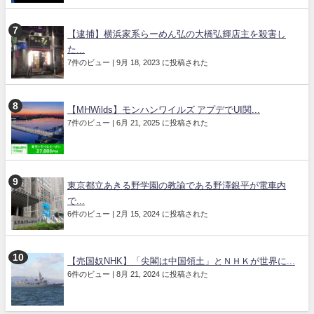
【逮捕】横浜家系らーめん弘の大橋弘輝店主を殺害し
た...
7件のビュー
|
9月 18, 2023 に投稿された
【MHWilds】モンハンワイルズ アプデでUI関...
7件のビュー
|
6月 21, 2025 に投稿された
東京都立あきる野学園の教諭である野澤銀平が電車内
で...
6件のビュー
|
2月 15, 2024 に投稿された
【売国奴NHK】「尖閣は中国領土」とＮＨＫが世界に...
6件のビュー
|
8月 21, 2024 に投稿された