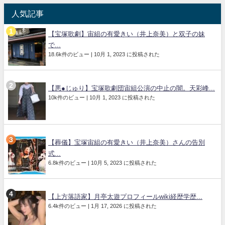
人気記事
【宝塚歌劇】宙組の有愛きい（井上奈美）と双子の妹
で...
18.6k件のビュー
|
10月 1, 2023 に投稿された
【悪●じゅり】宝塚歌劇団宙組公演の中止の闇。天彩峰...
10k件のビュー
|
10月 1, 2023 に投稿された
【葬儀】宝塚宙組の有愛きい（井上奈美）さんの告別
式...
6.8k件のビュー
|
10月 5, 2023 に投稿された
【上方落語家】月亭太遊プロフィールwiki経歴学歴...
6.4k件のビュー
|
1月 17, 2026 に投稿された