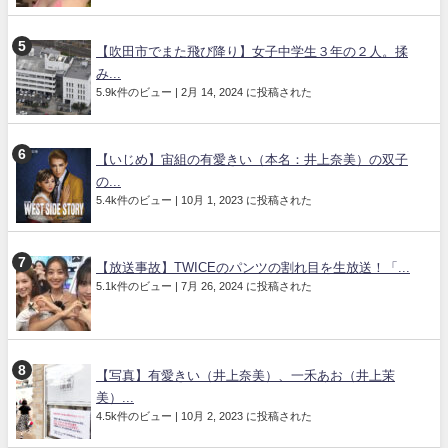
【吹田市でまた飛び降り】女子中学生３年の２人。揉
み...
5.9k件のビュー
|
2月 14, 2024 に投稿された
【いじめ】宙組の有愛きい（本名：井上奈美）の双子
の...
5.4k件のビュー
|
10月 1, 2023 に投稿された
【放送事故】TWICEのパンツの割れ目を生放送！「...
5.1k件のビュー
|
7月 26, 2024 に投稿された
【写真】有愛きい（井上奈美）、一禾あお（井上茉
美）...
4.5k件のビュー
|
10月 2, 2023 に投稿された