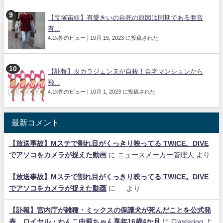
【宝塚宙組】有愛きいの自死の原因は同期である亜音
有...
4.1k件のビュー
|
10月 15, 2023 に投稿された
【訃報】タカラジェンヌが自殺！自宅マンションから
飛...
4.1k件のビュー
|
10月 1, 2023 に投稿された
最新コメント
【放送事故】Mステで割れ目がくっきり映ってる TWICE。DIVE
でアソコをカメラが捉えた動画
に
ニュースメーカー管理人
より
【放送事故】Mステで割れ目がくっきり映ってる TWICE。DIVE
でアソコをカメラが捉えた動画
に
より
【訃報】宮内庁が雑種・ミックスの保護犬が死んだことを公式発
表。ロイヤル・わんこ由莉ちゃん享年16歳4か月
に
Clastering
よ