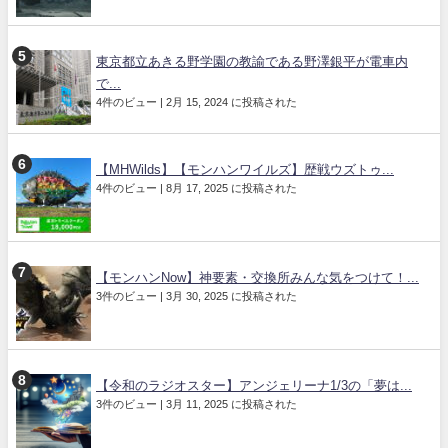
東京都立あきる野学園の教諭である野澤銀平が電車内
で...
4件のビュー
|
2月 15, 2024 に投稿された
【MHWilds】【モンハンワイルズ】歴戦ウズトゥ...
4件のビュー
|
8月 17, 2025 に投稿された
【モンハンNow】神要素・交換所みんな気をつけて！...
3件のビュー
|
3月 30, 2025 に投稿された
【令和のラジオスター】アンジェリーナ1/3の「夢は...
3件のビュー
|
3月 11, 2025 に投稿された