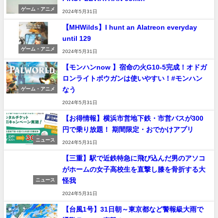
ゲーム・アニメ
2024年5月31日
【MHWilds】I hunt an Alatreon everyday
until 129
ゲーム・アニメ
2024年5月31日
【モンハンnow 】宿命の火G10-5完成！オドガ
ロンライトボウガンは使いやすい！#モンハン
なう
ゲーム・アニメ
2024年5月31日
【お得情報】横浜市営地下鉄・市営バスが300
円で乗り放題！ 期間限定・おでかけアプリ
ニュース
2024年5月31日
【三重】駅で近鉄特急に飛び込んだ男のアソコ
がホームの女子高校生を直撃し膝を骨折する大
怪我
ニュース
2024年5月31日
【台風1号】31日朝～東京都など警報級大雨で